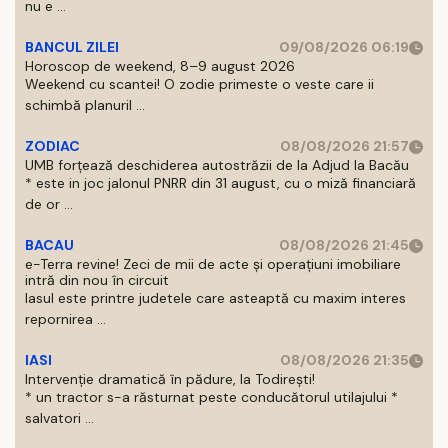
nu e ...
BANCUL ZILEI
09/08/2026 06:19
Horoscop de weekend, 8–9 august 2026
Weekend cu scantei! O zodie primeste o veste care ii
schimbă planuril ...
ZODIAC
08/08/2026 21:57
UMB forțează deschiderea autostrăzii de la Adjud la Bacău
* este in joc jalonul PNRR din 31 august, cu o miză financiară
de or ...
BACAU
08/08/2026 21:45
e-Terra revine! Zeci de mii de acte și operațiuni imobiliare
intră din nou în circuit
Iasul este printre judetele care asteaptă cu maxim interes
repornirea ...
IASI
08/08/2026 21:35
Intervenție dramatică în pădure, la Todirești!
* un tractor s-a răsturnat peste conducătorul utilajului *
salvatori ...