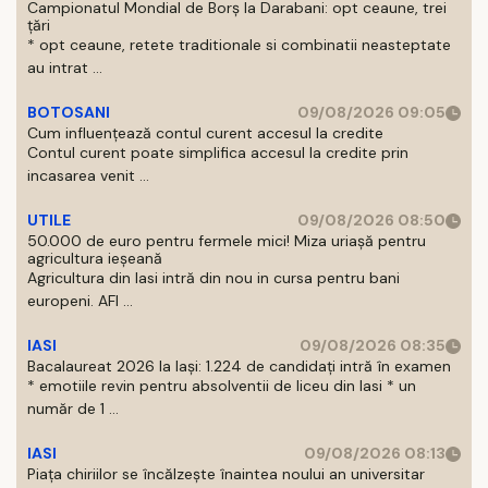
Campionatul Mondial de Borș la Darabani: opt ceaune, trei
țări
* opt ceaune, retete traditionale si combinatii neasteptate
au intrat ...
BOTOSANI
09/08/2026 09:05
Cum influențează contul curent accesul la credite
Contul curent poate simplifica accesul la credite prin
incasarea venit ...
UTILE
09/08/2026 08:50
50.000 de euro pentru fermele mici! Miza uriașă pentru
agricultura ieșeană
Agricultura din Iasi intră din nou in cursa pentru bani
europeni. AFI ...
IASI
09/08/2026 08:35
Bacalaureat 2026 la Iași: 1.224 de candidați intră în examen
* emotiile revin pentru absolventii de liceu din Iasi * un
număr de 1 ...
IASI
09/08/2026 08:13
Piața chiriilor se încălzește înaintea noului an universitar