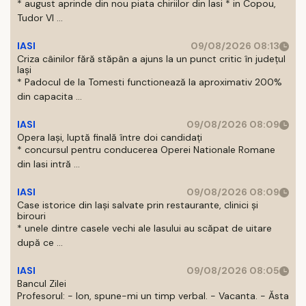
* august aprinde din nou piata chiriilor din Iasi * in Copou,
Tudor Vl ...
IASI
09/08/2026 08:13
Criza câinilor fără stăpân a ajuns la un punct critic în județul
Iași
* Padocul de la Tomesti functionează la aproximativ 200%
din capacita ...
IASI
09/08/2026 08:09
Opera Iași, luptă finală între doi candidați
* concursul pentru conducerea Operei Nationale Romane
din Iasi intră ...
IASI
09/08/2026 08:09
Case istorice din Iași salvate prin restaurante, clinici și
birouri
* unele dintre casele vechi ale Iasului au scăpat de uitare
după ce ...
IASI
09/08/2026 08:05
Bancul Zilei
Profesorul: - Ion, spune-mi un timp verbal. - Vacanta. - Ăsta