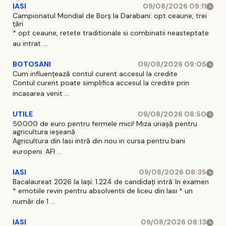
IASI
09/08/2026 09:11
Campionatul Mondial de Borș la Darabani: opt ceaune, trei
țări
* opt ceaune, retete traditionale si combinatii neasteptate
au intrat ...
BOTOSANI
09/08/2026 09:05
Cum influențează contul curent accesul la credite
Contul curent poate simplifica accesul la credite prin
incasarea venit ...
UTILE
09/08/2026 08:50
50.000 de euro pentru fermele mici! Miza uriașă pentru
agricultura ieșeană
Agricultura din Iasi intră din nou in cursa pentru bani
europeni. AFI ...
IASI
09/08/2026 08:35
Bacalaureat 2026 la Iași: 1.224 de candidați intră în examen
* emotiile revin pentru absolventii de liceu din Iasi * un
număr de 1 ...
IASI
09/08/2026 08:13