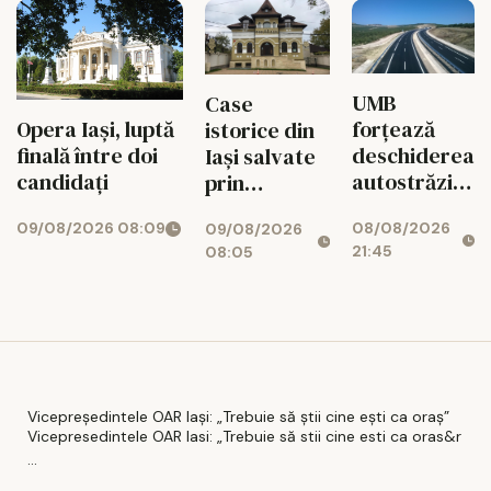
UMB
Case
forțează
Opera Iași, luptă
istorice din
deschiderea
finală între doi
Iași salvate
autostrăzii
candidați
prin
de la Adjud
restaurante,
08/08/2026
09/08/2026 08:09
la Bacău
09/08/2026
clinici și
21:45
08:05
birouri
Vicepreședintele OAR Iași: „Trebuie să știi cine ești ca oraș”
Vicepresedintele OAR Iasi: „Trebuie să stii cine esti ca oras&r
...