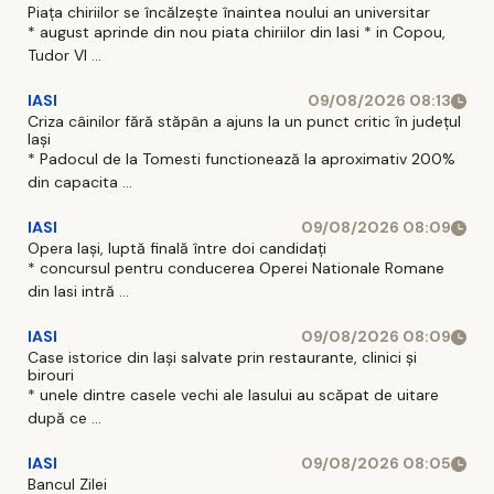
Piața chiriilor se încălzește înaintea noului an universitar
* august aprinde din nou piata chiriilor din Iasi * in Copou,
Tudor Vl ...
IASI
09/08/2026 08:13
Criza câinilor fără stăpân a ajuns la un punct critic în județul
Iași
* Padocul de la Tomesti functionează la aproximativ 200%
din capacita ...
IASI
09/08/2026 08:09
Opera Iași, luptă finală între doi candidați
* concursul pentru conducerea Operei Nationale Romane
din Iasi intră ...
IASI
09/08/2026 08:09
Case istorice din Iași salvate prin restaurante, clinici și
birouri
* unele dintre casele vechi ale Iasului au scăpat de uitare
după ce ...
IASI
09/08/2026 08:05
Bancul Zilei