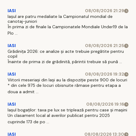
IASI
08/08/2026 21:29
Iaşul are patru medaliate la Campionatul mondial de
canotaj-juniori
În prima zi de finale la Campionatele Mondiale Under19 de la
Plo ...
IASI
08/08/2026 21:25
Grădinița 2026: ce analize și acte trebuie pregătite pentru
copil
Înainte de prima zi de grădinită, părintii trebuie să pună ...
IASI
08/08/2026 19:32
Viitorii meseriași din Iași au la dispoziție peste 900 de locuri
* din cele 975 de locuri obisnuite rămase pentru etapa a
doua a admit ...
IASI
08/08/2026 19:16
Iașul bogaților: taxa pe lux se triplează pentru case și mașini
Un clasament local al averilor publicat pentru 2025
cuprinde 173 de po ...
IASI
08/08/2026 13:30