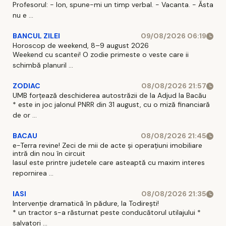
Profesorul: - Ion, spune-mi un timp verbal. - Vacanta. - Ăsta
nu e ...
BANCUL ZILEI
09/08/2026 06:19
Horoscop de weekend, 8–9 august 2026
Weekend cu scantei! O zodie primeste o veste care ii
schimbă planuril ...
ZODIAC
08/08/2026 21:57
UMB forțează deschiderea autostrăzii de la Adjud la Bacău
* este in joc jalonul PNRR din 31 august, cu o miză financiară
de or ...
BACAU
08/08/2026 21:45
e-Terra revine! Zeci de mii de acte și operațiuni imobiliare
intră din nou în circuit
Iasul este printre judetele care asteaptă cu maxim interes
repornirea ...
IASI
08/08/2026 21:35
Intervenție dramatică în pădure, la Todirești!
* un tractor s-a răsturnat peste conducătorul utilajului *
salvatori ...