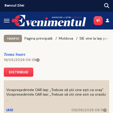
Pagina principală
Moldova
INAPOI
Teona Soare
19/05/2026 09:38
DISTRIBUIE
Vicepreședintele OAR Iași: „Trebuie să știi cine ești ca oraș”
Vicepresedintele OAR Iasi: „Trebuie să stii cine esti ca oras&r
...
IASI
09/08/2026 09:11