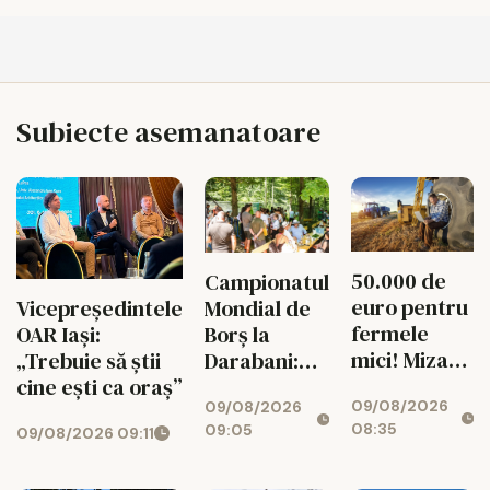
Subiecte asemanatoare
50.000 de
Campionatul
euro pentru
Vicepreședintele
Mondial de
fermele
OAR Iași:
Borș la
mici! Miza
„Trebuie să știi
Darabani:
uriașă
cine ești ca oraș”
opt ceaune,
09/08/2026
pentru
09/08/2026
trei țări
08:35
09:05
09/08/2026 09:11
agricultura
ieșeană