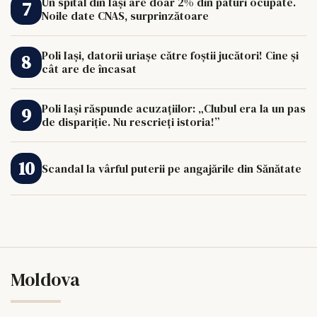
Un spital din Iași are doar 2% din paturi ocupate.
Noile date CNAS, surprinzătoare
Poli Iași, datorii uriașe către foștii jucători! Cine și
cât are de încasat
Poli Iași răspunde acuzațiilor: „Clubul era la un pas
de dispariție. Nu rescrieți istoria!”
Scandal la vârful puterii pe angajările din Sănătate
Moldova