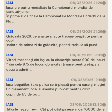
IASI
08/08/2026 21:29
Iaşul are patru medaliate la Campionatul mondial de
canotaj-juniori
În prima zi de finale la Campionatele Mondiale Under19 de la
Plo ...
IASI
08/08/2026 21:25
Grădinița 2026: ce analize și acte trebuie pregătite pentru
copil
Înainte de prima zi de grădinită, părintii trebuie să pună ...
IASI
08/08/2026 19:32
Viitorii meseriași din Iași au la dispoziție peste 900 de locuri
* din cele 975 de locuri obisnuite rămase pentru etapa a
doua a admit ...
IASI
08/08/2026 19:16
Iașul bogaților: taxa pe lux se triplează pentru case și mașini
Un clasament local al averilor publicat pentru 2025
cuprinde 173 de po ...
IASI
08/08/2026 13:30
Titlurile Tezaur revin. Cât pot câștiga ieșenii din 10.000 de lei