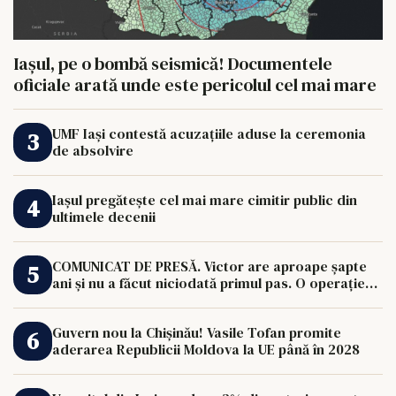
Iașul, pe o bombă seismică! Documentele
oficiale arată unde este pericolul cel mai mare
UMF Iași contestă acuzațiile aduse la ceremonia
de absolvire
Iașul pregătește cel mai mare cimitir public din
ultimele decenii
COMUNICAT DE PRESĂ. Victor are aproape șapte
ani și nu a făcut niciodată primul pas. O operație
de 33.000 de euro îi poate schimba viața.
Guvern nou la Chișinău! Vasile Tofan promite
aderarea Republicii Moldova la UE până în 2028