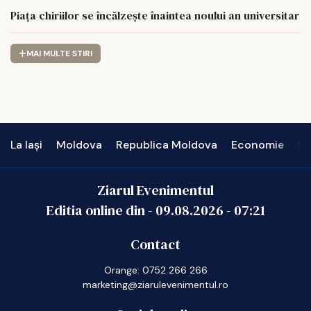
Piața chiriilor se încălzește înaintea noului an universitar
MAI MULTE STIRI
La Iași
Moldova
Republica Moldova
Economie
In
Ziarul Evenimentul
Editia online din -
09.08.2026
-
07:21
Contact
Orange: 0752 266 266
marketing@ziarulevenimentul.ro