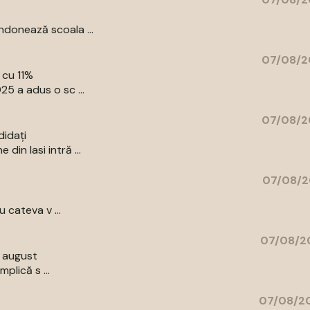
donează scoala ...
07/08/2
 cu 11%
5 a adus o sc ...
07/08/2
didați
in Iasi intră ...
07/08/2
 cateva v ...
07/08/20
9 august
plică s ...
07/08/20