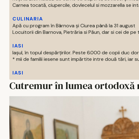
Carnea tocată, ciupercile, dovlecelul si mozzarella se intal
CULINARIA
Apă cu program în Bârnova și Ciurea până la 31 august
Locuitorii din Barnova, Pietrăria si Păun, dar si cei de pe tre
IASI
Iașul, în topul despărțirilor. Peste 6.000 de copii duc doru
* mii de familii iesene sunt impărtite intre două tări, iar su
IASI
Cutremur în lumea ortodoxă