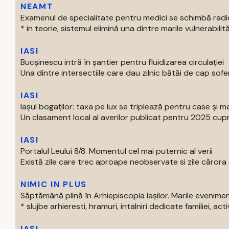
NEAMT
Examenul de specialitate pentru medici se schimbă radi
* in teorie, sistemul elimină una dintre marile vulnerabilităti
IASI
Bucșinescu intră în șantier pentru fluidizarea circulației
Una dintre intersectiile care dau zilnic bătăi de cap soferil
IASI
Iașul bogaților: taxa pe lux se triplează pentru case și ma
Un clasament local al averilor publicat pentru 2025 cupri
IASI
Portalul Leului 8/8. Momentul cel mai puternic al verii
Există zile care trec aproape neobservate si zile cărora o
NIMIC IN PLUS
Săptămână plină în Arhiepiscopia Iașilor. Marile evenim
* slujbe arhieresti, hramuri, intalniri dedicate familiei, activi
IASI