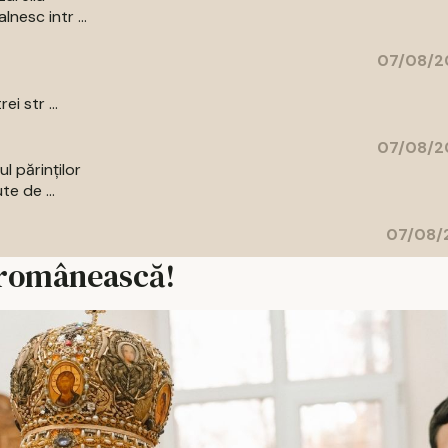
nesc intr ...
07/08/2
i str ...
07/08/2
l părinților
te de ...
07/08/2
 românească!