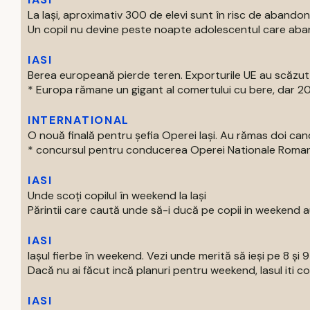
La Iași, aproximativ 300 de elevi sunt în risc de abandon
Un copil nu devine peste noapte adolescentul care aban
IASI
Berea europeană pierde teren. Exporturile UE au scăzut
* Europa rămane un gigant al comertului cu bere, dar 202
INTERNATIONAL
O nouă finală pentru șefia Operei Iași. Au rămas doi can
* concursul pentru conducerea Operei Nationale Romane d
IASI
Unde scoți copilul în weekend la Iași
Părintii care caută unde să-i ducă pe copii in weekend au
IASI
Iașul fierbe în weekend. Vezi unde merită să ieși pe 8 și 
Dacă nu ai făcut incă planuri pentru weekend, Iasul iti com
IASI