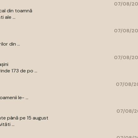
07/08/20
cal din toamnă
 ale ...
07/08/20
or din ...
07/08/20
șini
nde 173 de po ...
07/08/20
amenii le- ...
07/08/2
ente până pe 15 august
tăti ...
07/08/2