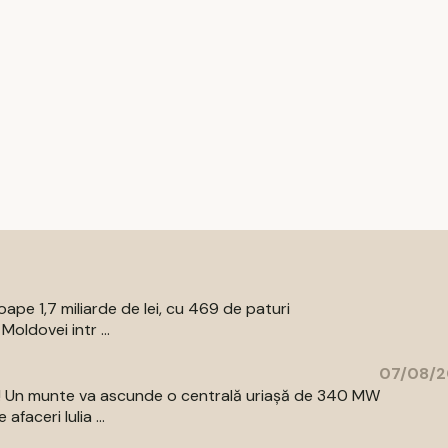
pe 1,7 miliarde de lei, cu 469 de paturi
oldovei intr ...
07/08/2
az! Un munte va ascunde o centrală uriașă de 340 MW
aceri Iulia ...