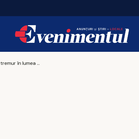
Iașul bogaților: taxa pe lux se triplează pentru c
Cutremur în lumea ortodoxă românească!