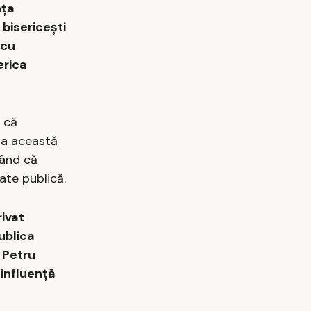
nța
 bisericești
 cu
erica
, că
 la această
mând că
ate publică.
rivat
ublica
 Petru
 influență