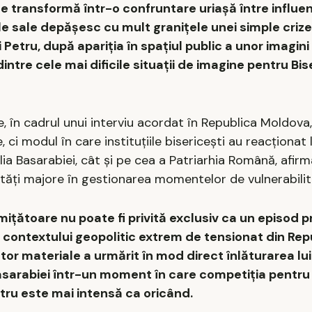
e transformă într-o confruntare uriașă între influe
le sale depășesc cu mult granițele unei simple crize
i Petru, după apariția în spațiul public a unor imagini
ntre cele mai dificile situații de imagine pentru Bis
e, în cadrul unui interviu acordat în Republica Moldova
ci modul în care instituțiile bisericești au reacționat
olia Basarabiei, cât și pe cea a Patriarhia Română, afir
tăți majore în gestionarea momentelor de vulnerabilit
mițătoare nu poate fi privită exclusiv ca un episod p
ma contextului geopolitic extrem de tensionat din Rep
or materiale a urmărit în mod direct înlăturarea lui
 Basarabiei într-un moment în care competiția pentru
istru este mai intensă ca oricând.