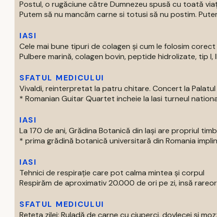
Postul, o rugăciune către Dumnezeu spusă cu toată via
Putem să nu mancăm carne si totusi să nu postim. Putem 
IASI
Cele mai bune tipuri de colagen și cum le folosim corect
Pulbere marină, colagen bovin, peptide hidrolizate, tip I, II s
SFATUL MEDICULUI
Vivaldi, reinterpretat la patru chitare. Concert la Palatul 
* Romanian Guitar Quartet incheie la Iasi turneul national
IASI
La 170 de ani, Grădina Botanică din Iași are propriul tim
* prima grădină botanică universitară din Romania impline
IASI
Tehnici de respirație care pot calma mintea și corpul
Respirăm de aproximativ 20.000 de ori pe zi, insă rareori
SFATUL MEDICULUI
Rețeta zilei: Ruladă de carne cu ciuperci, dovlecei și moz