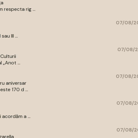
ța
respecta rig ...
07/08/20
au III ...
07/08/2
Culturii
 „Anot ...
07/08/20
bru aniversar
ste 170 d ...
07/08/2
 acordăm a ...
07/08/2
zarella