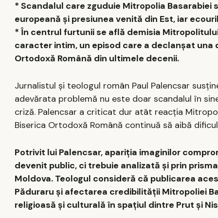
* Scandalul care zguduie Mitropolia Basarabiei s
europeană și presiunea venită din Est, iar ecouri
* În centrul furtunii se află demisia Mitropolitulu
caracter intim, un episod care a declanșat una di
Ortodoxă Română din ultimele decenii.
Jurnalistul și teologul român Paul Palencsar susțin
adevărata problemă nu este doar scandalul în sine, 
criză. Palencsar a criticat dur atât reacția Mitrop
Biserica Ortodoxă Română continuă să aibă dificul
Potrivit lui Palencsar, apariția imaginilor compro
devenit public, ci trebuie analizată și prin pris
Moldova. Teologul consideră că publicarea acest
Păduraru și afectarea credibilității Mitropoliei
religioasă și culturală în spațiul dintre Prut și N