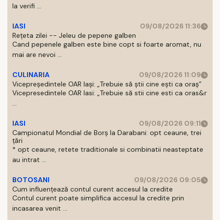
la verifi ...
IASI
09/08/2026 11:36
Rețeta zilei -- Jeleu de pepene galben
Cand pepenele galben este bine copt si foarte aromat, nu
mai are nevoi ...
CULINARIA
09/08/2026 11:09
Vicepreședintele OAR Iași: „Trebuie să știi cine ești ca oraș”
Vicepresedintele OAR Iasi: „Trebuie să stii cine esti ca oras&r
...
IASI
09/08/2026 09:11
Campionatul Mondial de Borș la Darabani: opt ceaune, trei
țări
* opt ceaune, retete traditionale si combinatii neasteptate
au intrat ...
BOTOSANI
09/08/2026 09:05
Cum influențează contul curent accesul la credite
Contul curent poate simplifica accesul la credite prin
incasarea venit ...