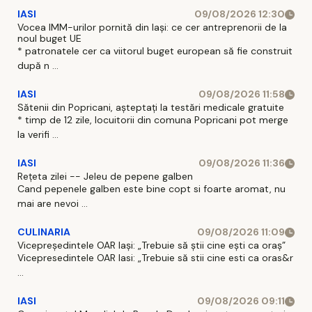
IASI
09/08/2026 12:30
Vocea IMM-urilor pornită din Iași: ce cer antreprenorii de la
noul buget UE
* patronatele cer ca viitorul buget european să fie construit
după n ...
IASI
09/08/2026 11:58
Sătenii din Popricani, așteptați la testări medicale gratuite
* timp de 12 zile, locuitorii din comuna Popricani pot merge
la verifi ...
IASI
09/08/2026 11:36
Rețeta zilei -- Jeleu de pepene galben
Cand pepenele galben este bine copt si foarte aromat, nu
mai are nevoi ...
CULINARIA
09/08/2026 11:09
Vicepreședintele OAR Iași: „Trebuie să știi cine ești ca oraș”
Vicepresedintele OAR Iasi: „Trebuie să stii cine esti ca oras&r
...
IASI
09/08/2026 09:11