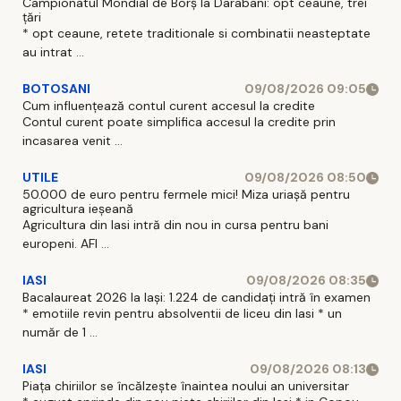
Campionatul Mondial de Borș la Darabani: opt ceaune, trei
țări
* opt ceaune, retete traditionale si combinatii neasteptate
au intrat ...
BOTOSANI
09/08/2026 09:05
Cum influențează contul curent accesul la credite
Contul curent poate simplifica accesul la credite prin
incasarea venit ...
UTILE
09/08/2026 08:50
50.000 de euro pentru fermele mici! Miza uriașă pentru
agricultura ieșeană
Agricultura din Iasi intră din nou in cursa pentru bani
europeni. AFI ...
IASI
09/08/2026 08:35
Bacalaureat 2026 la Iași: 1.224 de candidați intră în examen
* emotiile revin pentru absolventii de liceu din Iasi * un
număr de 1 ...
IASI
09/08/2026 08:13
Piața chiriilor se încălzește înaintea noului an universitar