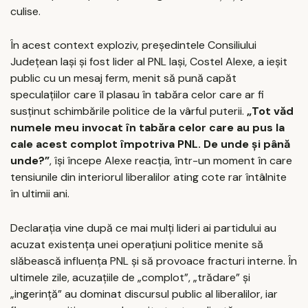
culise.
În acest context exploziv, președintele Consiliului
Județean Iași și fost lider al PNL Iași, Costel Alexe, a ieșit
public cu un mesaj ferm, menit să pună capăt
speculațiilor care îl plasau în tabăra celor care ar fi
susținut schimbările politice de la vârful puterii.
„Tot văd
numele meu invocat în tabăra celor care au pus la
cale acest complot împotriva PNL. De unde și până
unde?”
, își începe Alexe reacția, într-un moment în care
tensiunile din interiorul liberalilor ating cote rar întâlnite
în ultimii ani.
Declarația vine după ce mai mulți lideri ai partidului au
acuzat existența unei operațiuni politice menite să
slăbească influența PNL și să provoace fracturi interne. În
ultimele zile, acuzațiile de „complot”, „trădare” și
„ingerință” au dominat discursul public al liberalilor, iar