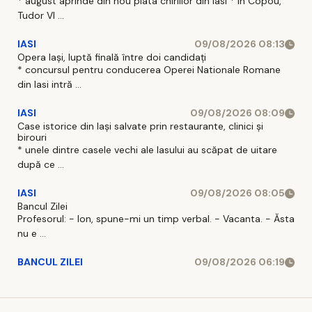
* august aprinde din nou piata chiriilor din Iasi * in Copou,
Tudor Vl ...
IASI
09/08/2026 08:13
Opera Iași, luptă finală între doi candidați
* concursul pentru conducerea Operei Nationale Romane
din Iasi intră ...
IASI
09/08/2026 08:09
Case istorice din Iași salvate prin restaurante, clinici și
birouri
* unele dintre casele vechi ale Iasului au scăpat de uitare
după ce ...
IASI
09/08/2026 08:05
Bancul Zilei
Profesorul: - Ion, spune-mi un timp verbal. - Vacanta. - Ăsta
nu e ...
BANCUL ZILEI
09/08/2026 06:19