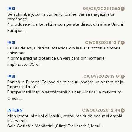
IASI
09/08/2026 13:53
Se schimbă jocul în comerțul online. Șansa magazinelor
românești
* produsele foarte ieftine cumpărate direct din afara Uniunii
Europen ...
IASI
09/08/2026 13:11
La 170 de ani, Grădina Botanică din Iași are propriul timbru
aniversar
* prima grădină botanică universitară din Romania
implineste 170 d ...
IASI
09/08/2026 13:01
Panică în Europa! Eclipsa de miercuri lovește un sistem deja
împins la limită
Europa intră intr-o săptămană cu nervii intinsi la maximum.
O ecli ...
INTERN
09/08/2026 12:44
Monument-simbol al Iaşului, restaurat după cea mai amplă
intervenţie
Sala Gotică a Mănăstirii „Sfinţii Trei Ierarhi”, locul ...