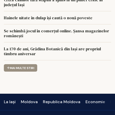
județul Iași
Hainele uitate în dulap îşi caută o nouă poveste
Se schimbă jocul în comerțul online. Șansa magazinelor
românești
La 170 de ani, Grădina Botanică din Iași are propriul
timbru aniversar
MAI MULTE STIRI
La Iași
Moldova
Republica Moldova
Economie
In