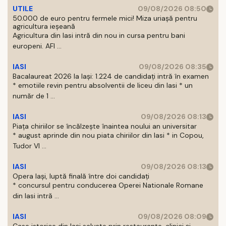
UTILE
09/08/2026 08:50
50.000 de euro pentru fermele mici! Miza uriașă pentru
agricultura ieșeană
Agricultura din Iasi intră din nou in cursa pentru bani
europeni. AFI ...
IASI
09/08/2026 08:35
Bacalaureat 2026 la Iași: 1.224 de candidați intră în examen
* emotiile revin pentru absolventii de liceu din Iasi * un
număr de 1 ...
IASI
09/08/2026 08:13
Piața chiriilor se încălzește înaintea noului an universitar
* august aprinde din nou piata chiriilor din Iasi * in Copou,
Tudor Vl ...
IASI
09/08/2026 08:13
Opera Iași, luptă finală între doi candidați
* concursul pentru conducerea Operei Nationale Romane
din Iasi intră ...
IASI
09/08/2026 08:09