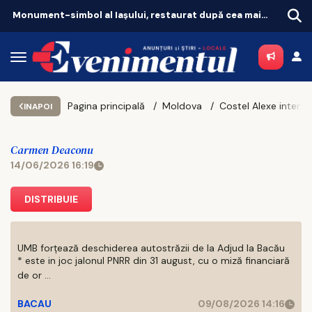
Independența energetică la Iași: de la „chinezăria” de pe Temu la sistemul de 7.000 de euro
Pagina principală
Moldova
INAPOI
Carmen Deaconu
14/06/2026 16:19
DISTRIBUIE
UMB forțează deschiderea autostrăzii de la Adjud la Bacău
* este in joc jalonul PNRR din 31 august, cu o miză financiară
de or ...
BACAU
09/08/2026 14:16