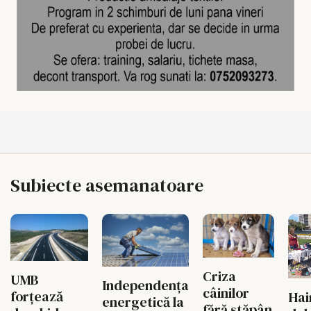
Subiecte asemanatoare
Criza
UMB
Independența
câinilor
forțează
Hai
energetică la
fără stăpân