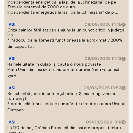
Independența energetică la Iași: de la „chinezăria” de pe
Temu la sistemul de 7.000 de euro
Independenta energetică la Iasi: de la „chinezăria” de p ...
IASI
09/08/2026 14:15
Criza câinilor fără stăpân a ajuns la un punct critic în județul
Iași
* Padocul de la Tomesti functionează la aproximativ 200%
din capacita ...
IASI
09/08/2026 14:13
Hainele uitate în dulap îşi caută o nouă poveste
Piaţa Unirii din Iaşi s-a transformat duminică intr-o uriaşă
gard ...
IASI
09/08/2026 13:53
Se schimbă jocul în comerțul online. Șansa magazinelor
românești
* produsele foarte ieftine cumpărate direct din afara Uniunii
Europen ...
IASI
09/08/2026 13:11
La 170 de ani, Grădina Botanică din Iași are propriul timbru
aniversar