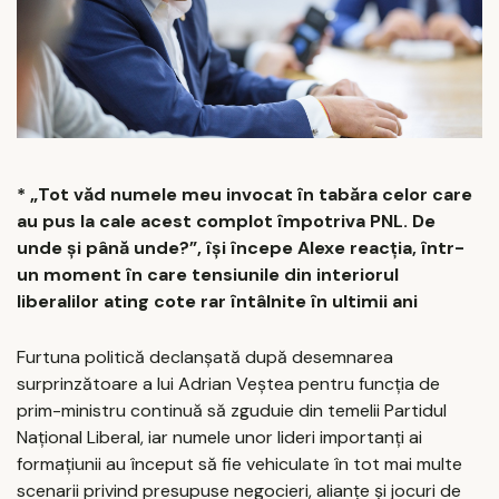
* „Tot văd numele meu invocat în tabăra celor care
au pus la cale acest complot împotriva PNL. De
unde și până unde?”, își începe Alexe reacția, într-
un moment în care tensiunile din interiorul
liberalilor ating cote rar întâlnite în ultimii ani
Furtuna politică declanșată după desemnarea
surprinzătoare a lui Adrian Veștea pentru funcția de
prim-ministru continuă să zguduie din temelii Partidul
Național Liberal, iar numele unor lideri importanți ai
formațiunii au început să fie vehiculate în tot mai multe
scenarii privind presupuse negocieri, alianțe și jocuri de