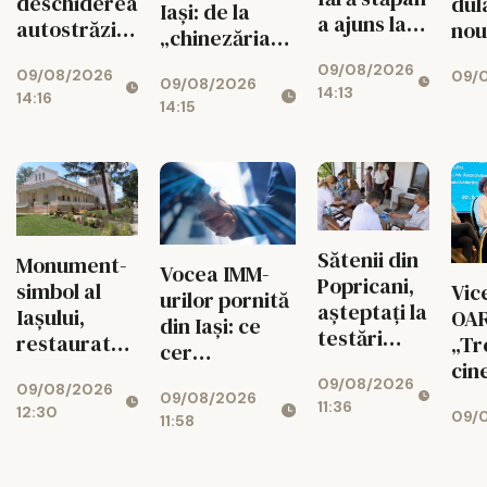
deschiderea
dul
Iași: de la
a ajuns la
autostrăzii
nou
„chinezăria”
un punct
de la Adjud
de pe Temu la
09/08/2026
critic în
09/08/2026
09/0
la Bacău
09/08/2026
sistemul de
14:13
județul Iași
14:16
14:15
7.000 de euro
Sătenii din
Monument-
Vocea IMM-
Popricani,
simbol al
Vic
urilor pornită
așteptați la
Iaşului,
OAR
din Iași: ce
testări
restaurat
„Tre
cer
medicale
după cea
cin
antreprenorii
09/08/2026
gratuite
09/08/2026
mai amplă
09/08/2026
de la noul
11:36
12:30
09/0
intervenţie
11:58
buget UE