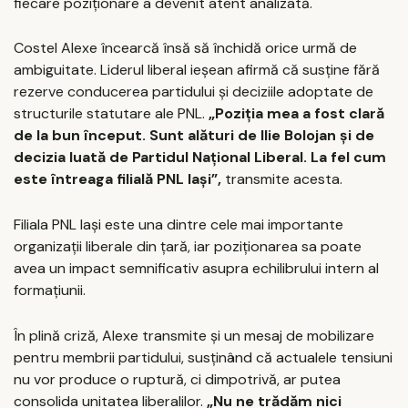
fiecare poziționare a devenit atent analizată.
Costel Alexe încearcă însă să închidă orice urmă de
ambiguitate. Liderul liberal ieșean afirmă că susține fără
rezerve conducerea partidului și deciziile adoptate de
structurile statutare ale PNL.
„Poziția mea a fost clară
de la bun început. Sunt alături de Ilie Bolojan și de
decizia luată de Partidul Național Liberal. La fel cum
este întreaga filială PNL Iași”,
transmite acesta.
Filiala PNL Iași este una dintre cele mai importante
organizații liberale din țară, iar poziționarea sa poate
avea un impact semnificativ asupra echilibrului intern al
formațiunii.
În plină criză, Alexe transmite și un mesaj de mobilizare
pentru membrii partidului, susținând că actualele tensiuni
nu vor produce o ruptură, ci dimpotrivă, ar putea
consolida unitatea liberalilor.
„Nu ne trădăm nici