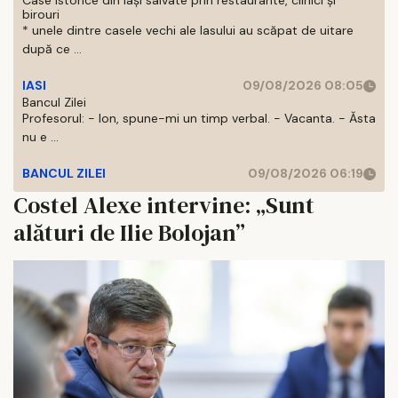
Case istorice din Iași salvate prin restaurante, clinici și
birouri
* unele dintre casele vechi ale Iasului au scăpat de uitare
după ce ...
IASI
09/08/2026 08:05
Bancul Zilei
Profesorul: - Ion, spune-mi un timp verbal. - Vacanta. - Ăsta
nu e ...
BANCUL ZILEI
09/08/2026 06:19
Costel Alexe intervine: „Sunt
alături de Ilie Bolojan”