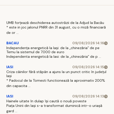
UMB forțează deschiderea autostrăzii de la Adjud la Bacău
* este in joc jalonul PNRR din 31 august, cu o miză financiară
de or ...
BACAU
09/08/2026 14:16
Independența energetică la Iași: de la „chinezăria” de pe
Temu la sistemul de 7.000 de euro
Independenta energetică la Iasi: de la „chinezăria” de p ...
IASI
09/08/2026 14:15
Criza câinilor fără stăpân a ajuns la un punct critic în județul
Iași
* Padocul de la Tomesti functionează la aproximativ 200%
din capacita ...
IASI
09/08/2026 14:13
Hainele uitate în dulap îşi caută o nouă poveste
Piaţa Unirii din Iaşi s-a transformat duminică intr-o uriaşă
gard ...