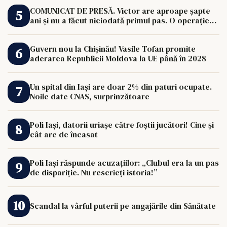
COMUNICAT DE PRESĂ. Victor are aproape șapte
ani și nu a făcut niciodată primul pas. O operație
de 33.000 de euro îi poate schimba viața.
Guvern nou la Chișinău! Vasile Tofan promite
aderarea Republicii Moldova la UE până în 2028
Un spital din Iași are doar 2% din paturi ocupate.
Noile date CNAS, surprinzătoare
Poli Iași, datorii uriașe către foștii jucători! Cine și
cât are de încasat
Poli Iași răspunde acuzațiilor: „Clubul era la un pas
de dispariție. Nu rescrieți istoria!”
Scandal la vârful puterii pe angajările din Sănătate