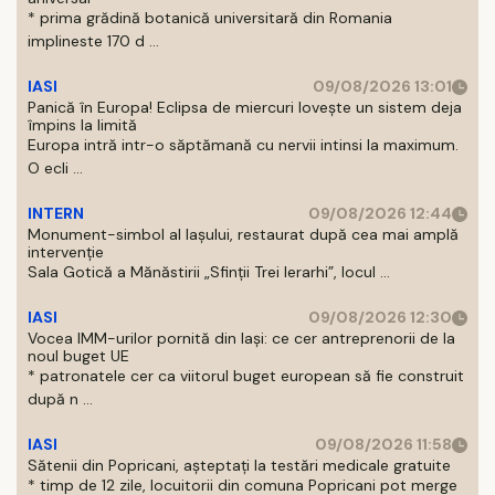
* prima grădină botanică universitară din Romania
implineste 170 d ...
IASI
09/08/2026 13:01
Panică în Europa! Eclipsa de miercuri lovește un sistem deja
împins la limită
Europa intră intr-o săptămană cu nervii intinsi la maximum.
O ecli ...
INTERN
09/08/2026 12:44
Monument-simbol al Iaşului, restaurat după cea mai amplă
intervenţie
Sala Gotică a Mănăstirii „Sfinţii Trei Ierarhi”, locul ...
IASI
09/08/2026 12:30
Vocea IMM-urilor pornită din Iași: ce cer antreprenorii de la
noul buget UE
* patronatele cer ca viitorul buget european să fie construit
după n ...
IASI
09/08/2026 11:58
Sătenii din Popricani, așteptați la testări medicale gratuite
* timp de 12 zile, locuitorii din comuna Popricani pot merge