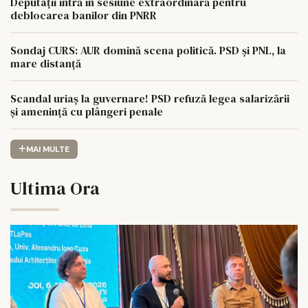
Deputații intră în sesiune extraordinară pentru
deblocarea banilor din PNRR
Sondaj CURS: AUR domină scena politică. PSD și PNL, la
mare distanță
Scandal uriaș la guvernare! PSD refuză legea salarizării
și amenință cu plângeri penale
MAI MULTE
Ultima Ora