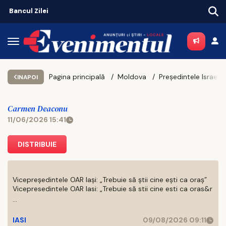
Pagina principală
Moldova
INAPOI
Carmen Deaconu
11/06/2026 15:41
DISTRIBUIE
Vicepreședintele OAR Iași: „Trebuie să știi cine ești ca oraș”
Vicepresedintele OAR Iasi: „Trebuie să stii cine esti ca oras&r
...
IASI
09/08/2026 09:11