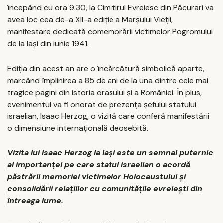
începând cu ora 9.30, la Cimitirul Evreiesc din Păcurari va
avea loc cea de-a XII-a ediție a Marșului Vieții,
manifestare dedicată comemorării victimelor Pogromului
de la Iași din iunie 1941.
Ediția din acest an are o încărcătură simbolică aparte,
marcând împlinirea a 85 de ani de la una dintre cele mai
tragice pagini din istoria orașului și a României. În plus,
evenimentul va fi onorat de prezența șefului statului
israelian, Isaac Herzog, o vizită care conferă manifestării
o dimensiune internațională deosebită.
Vizita lui Isaac Herzog la Iași este un semnal puternic
al importanței pe care statul israelian o acordă
păstrării memoriei victimelor Holocaustului și
consolidării relațiilor cu comunitățile evreiești din
întreaga lume.