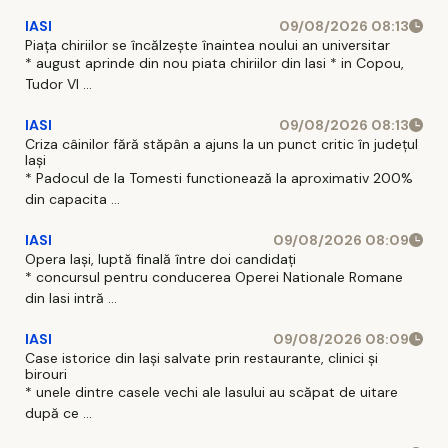
IASI
09/08/2026 08:13
Piața chiriilor se încălzește înaintea noului an universitar
* august aprinde din nou piata chiriilor din Iasi * in Copou,
Tudor Vl ...
IASI
09/08/2026 08:13
Criza câinilor fără stăpân a ajuns la un punct critic în județul
Iași
* Padocul de la Tomesti functionează la aproximativ 200%
din capacita ...
IASI
09/08/2026 08:09
Opera Iași, luptă finală între doi candidați
* concursul pentru conducerea Operei Nationale Romane
din Iasi intră ...
IASI
09/08/2026 08:09
Case istorice din Iași salvate prin restaurante, clinici și
birouri
* unele dintre casele vechi ale Iasului au scăpat de uitare
după ce ...