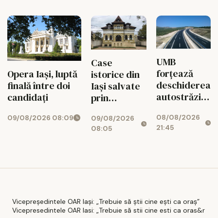
ieșeană
UMB
Case
forțează
Opera Iași, luptă
istorice din
deschiderea
finală între doi
Iași salvate
autostrăzii
candidați
prin
de la Adjud
restaurante,
08/08/2026
09/08/2026 08:09
la Bacău
09/08/2026
clinici și
21:45
08:05
birouri
Vicepreședintele OAR Iași: „Trebuie să știi cine ești ca oraș”
Vicepresedintele OAR Iasi: „Trebuie să stii cine esti ca oras&r