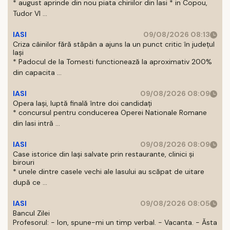
* august aprinde din nou piata chiriilor din Iasi * in Copou,
Tudor Vl ...
IASI
09/08/2026 08:13
Criza câinilor fără stăpân a ajuns la un punct critic în județul
Iași
* Padocul de la Tomesti functionează la aproximativ 200%
din capacita ...
IASI
09/08/2026 08:09
Opera Iași, luptă finală între doi candidați
* concursul pentru conducerea Operei Nationale Romane
din Iasi intră ...
IASI
09/08/2026 08:09
Case istorice din Iași salvate prin restaurante, clinici și
birouri
* unele dintre casele vechi ale Iasului au scăpat de uitare
după ce ...
IASI
09/08/2026 08:05
Bancul Zilei
Profesorul: - Ion, spune-mi un timp verbal. - Vacanta. - Ăsta