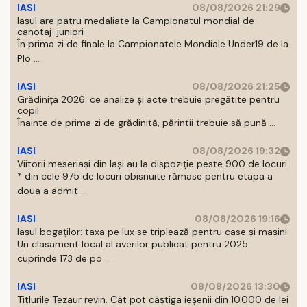
IASI
08/08/2026 21:29
Iaşul are patru medaliate la Campionatul mondial de
canotaj-juniori
În prima zi de finale la Campionatele Mondiale Under19 de la
Plo ...
IASI
08/08/2026 21:25
Grădinița 2026: ce analize și acte trebuie pregătite pentru
copil
Înainte de prima zi de grădinită, părintii trebuie să pună ...
IASI
08/08/2026 19:32
Viitorii meseriași din Iași au la dispoziție peste 900 de locuri
* din cele 975 de locuri obisnuite rămase pentru etapa a
doua a admit ...
IASI
08/08/2026 19:16
Iașul bogaților: taxa pe lux se triplează pentru case și mașini
Un clasament local al averilor publicat pentru 2025
cuprinde 173 de po ...
IASI
08/08/2026 13:30
Titlurile Tezaur revin. Cât pot câștiga ieșenii din 10.000 de lei