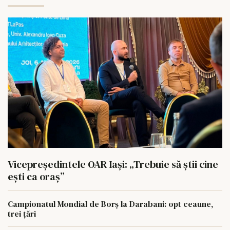
Vicepreședintele OAR Iași: „Trebuie să știi cine
ești ca oraș”
Campionatul Mondial de Borș la Darabani: opt ceaune,
trei țări