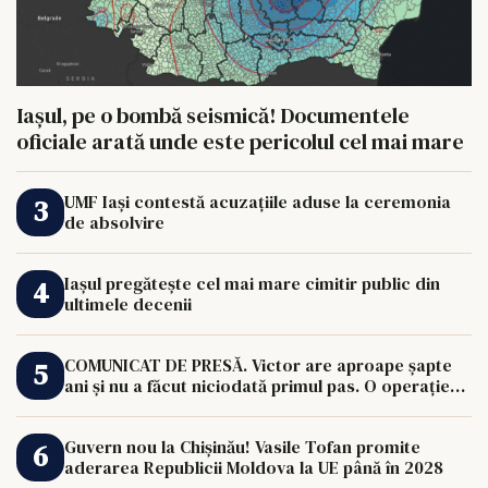
Iașul, pe o bombă seismică! Documentele
oficiale arată unde este pericolul cel mai mare
UMF Iași contestă acuzațiile aduse la ceremonia
de absolvire
Iașul pregătește cel mai mare cimitir public din
ultimele decenii
COMUNICAT DE PRESĂ. Victor are aproape șapte
ani și nu a făcut niciodată primul pas. O operație
de 33.000 de euro îi poate schimba viața.
Guvern nou la Chișinău! Vasile Tofan promite
aderarea Republicii Moldova la UE până în 2028