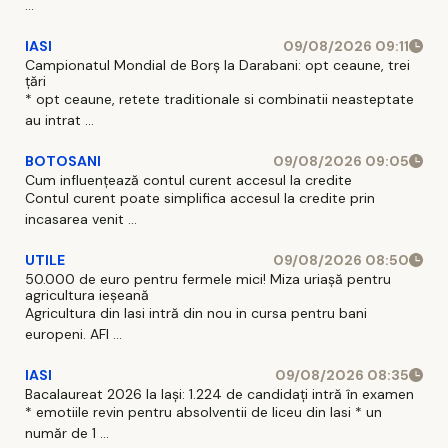
...
IASI
09/08/2026 09:11
Campionatul Mondial de Borș la Darabani: opt ceaune, trei
țări
* opt ceaune, retete traditionale si combinatii neasteptate
au intrat ...
BOTOSANI
09/08/2026 09:05
Cum influențează contul curent accesul la credite
Contul curent poate simplifica accesul la credite prin
incasarea venit ...
UTILE
09/08/2026 08:50
50.000 de euro pentru fermele mici! Miza uriașă pentru
agricultura ieșeană
Agricultura din Iasi intră din nou in cursa pentru bani
europeni. AFI ...
IASI
09/08/2026 08:35
Bacalaureat 2026 la Iași: 1.224 de candidați intră în examen
* emotiile revin pentru absolventii de liceu din Iasi * un
număr de 1 ...