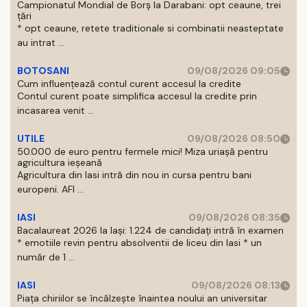
Campionatul Mondial de Borș la Darabani: opt ceaune, trei
țări
* opt ceaune, retete traditionale si combinatii neasteptate
au intrat ...
BOTOSANI
09/08/2026 09:05
Cum influențează contul curent accesul la credite
Contul curent poate simplifica accesul la credite prin
incasarea venit ...
UTILE
09/08/2026 08:50
50.000 de euro pentru fermele mici! Miza uriașă pentru
agricultura ieșeană
Agricultura din Iasi intră din nou in cursa pentru bani
europeni. AFI ...
IASI
09/08/2026 08:35
Bacalaureat 2026 la Iași: 1.224 de candidați intră în examen
* emotiile revin pentru absolventii de liceu din Iasi * un
număr de 1 ...
IASI
09/08/2026 08:13
Piața chiriilor se încălzește înaintea noului an universitar