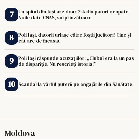
Un spital din Iași are doar 2% din paturi ocupate.
Noile date CNAS, surprinzătoare
Poli Iași, datorii uriașe către foștii jucători! Cine și
cât are de încasat
Poli Iași răspunde acuzațiilor: „Clubul era la un pas
de dispariție. Nu rescrieți istoria!”
Scandal la vârful puterii pe angajările din Sănătate
Moldova