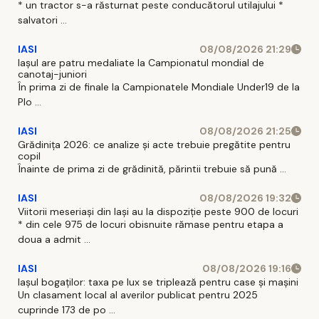
* un tractor s-a răsturnat peste conducătorul utilajului *
salvatori ...
IASI
08/08/2026 21:29
Iaşul are patru medaliate la Campionatul mondial de
canotaj-juniori
În prima zi de finale la Campionatele Mondiale Under19 de la
Plo ...
IASI
08/08/2026 21:25
Grădinița 2026: ce analize și acte trebuie pregătite pentru
copil
Înainte de prima zi de grădinită, părintii trebuie să pună ...
IASI
08/08/2026 19:32
Viitorii meseriași din Iași au la dispoziție peste 900 de locuri
* din cele 975 de locuri obisnuite rămase pentru etapa a
doua a admit ...
IASI
08/08/2026 19:16
Iașul bogaților: taxa pe lux se triplează pentru case și mașini
Un clasament local al averilor publicat pentru 2025
cuprinde 173 de po ...