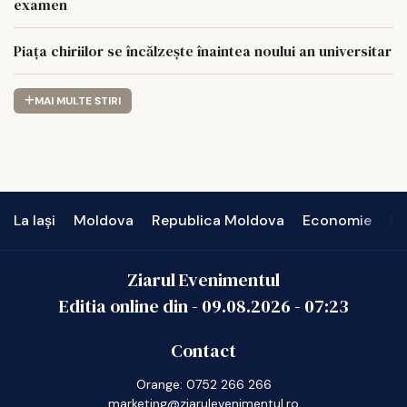
examen
Piața chiriilor se încălzește înaintea noului an universitar
MAI MULTE STIRI
La Iași
Moldova
Republica Moldova
Economie
In
Ziarul Evenimentul
Editia online din -
09.08.2026
-
07:23
Contact
Orange: 0752 266 266
marketing@ziarulevenimentul.ro