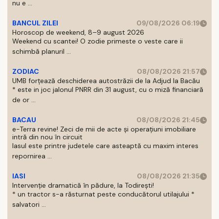
nu e ...
BANCUL ZILEI
09/08/2026 06:19
Horoscop de weekend, 8–9 august 2026
Weekend cu scantei! O zodie primeste o veste care ii
schimbă planuril ...
ZODIAC
08/08/2026 21:57
UMB forțează deschiderea autostrăzii de la Adjud la Bacău
* este in joc jalonul PNRR din 31 august, cu o miză financiară
de or ...
BACAU
08/08/2026 21:45
e-Terra revine! Zeci de mii de acte și operațiuni imobiliare
intră din nou în circuit
Iasul este printre judetele care asteaptă cu maxim interes
repornirea ...
IASI
08/08/2026 21:35
Intervenție dramatică în pădure, la Todirești!
* un tractor s-a răsturnat peste conducătorul utilajului *
salvatori ...