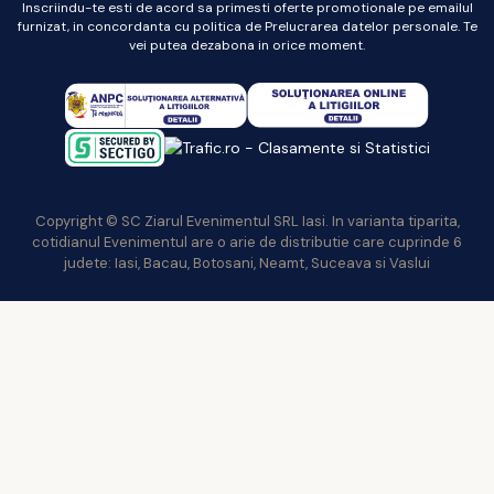
Inscriindu-te esti de acord sa primesti oferte promotionale pe emailul
furnizat, in concordanta cu politica de Prelucrarea datelor personale. Te
vei putea dezabona in orice moment.
Copyright © SC Ziarul Evenimentul SRL Iasi. In varianta tiparita,
cotidianul Evenimentul are o arie de distributie care cuprinde 6
judete: Iasi, Bacau, Botosani, Neamt, Suceava si Vaslui