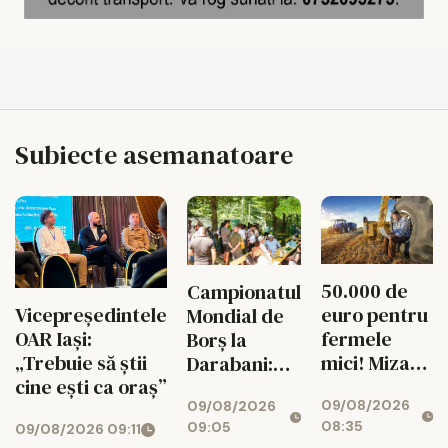
Subiecte asemanatoare
50.000 de
Campionatul
euro pentru
Vicepreședintele
Mondial de
fermele
OAR Iași:
Borș la
mici! Miza
„Trebuie să știi
Darabani:
uriașă
cine ești ca oraș”
opt ceaune,
09/08/2026
pentru
09/08/2026
trei țări
08:35
09:05
09/08/2026 09:11
agricultura