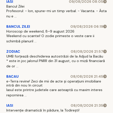
IASI
09/08/2026 08:05
Bancul Zilei
Profesorul: - Ion, spune-mi un timp verbal. - Vacanta. - Ăsta
nu e ...
BANCUL ZILEI
09/08/2026 06:19
Horoscop de weekend, 8–9 august 2026
Weekend cu scantei! O zodie primeste o veste care ii
schimbă planuril ...
ZODIAC
08/08/2026 21:57
UMB forțează deschiderea autostrăzii de la Adjud la Bacău
* este in joc jalonul PNRR din 31 august, cu o miză financiară
de or ...
BACAU
08/08/2026 21:45
e-Terra revine! Zeci de mii de acte și operațiuni imobiliare
intră din nou în circuit
Iasul este printre judetele care asteaptă cu maxim interes
repornirea ...
IASI
08/08/2026 21:35
Intervenție dramatică în pădure, la Todirești!