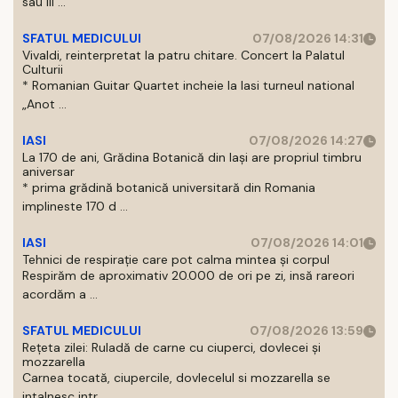
sau III ...
SFATUL MEDICULUI
07/08/2026 14:31
Vivaldi, reinterpretat la patru chitare. Concert la Palatul
Culturii
* Romanian Guitar Quartet incheie la Iasi turneul national
„Anot ...
IASI
07/08/2026 14:27
La 170 de ani, Grădina Botanică din Iași are propriul timbru
aniversar
* prima grădină botanică universitară din Romania
implineste 170 d ...
IASI
07/08/2026 14:01
Tehnici de respirație care pot calma mintea și corpul
Respirăm de aproximativ 20.000 de ori pe zi, insă rareori
acordăm a ...
SFATUL MEDICULUI
07/08/2026 13:59
Rețeta zilei: Ruladă de carne cu ciuperci, dovlecei și
mozzarella
Carnea tocată, ciupercile, dovlecelul si mozzarella se
intalnesc intr ...