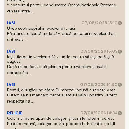
* concursul pentru conducerea Operei Nationale Romane
din Iasi intră ...
IASI
07/08/2026 15:10
Unde scoți copilul în weekend la Iași
Părintii care caută unde să-i ducă pe copii in weekend au
cateva v ...
IASI
07/08/2026 15:03
Iașul fierbe în weekend. Vezi unde merită să ieși pe 8 și 9
august
Dacă nu ai făcut incă planuri pentru weekend, Iasul iti
complică s ...
IASI
07/08/2026 14:50
Postul, o rugăciune către Dumnezeu spusă cu toată viața
Putem să nu mancăm carne si totusi să nu postim. Putem
respecta rig ...
RELIGIE
07/08/2026 14:34
Cele mai bune tipuri de colagen și cum le folosim corect
Pulbere marină, colagen bovin, peptide hidrolizate, tip I, II