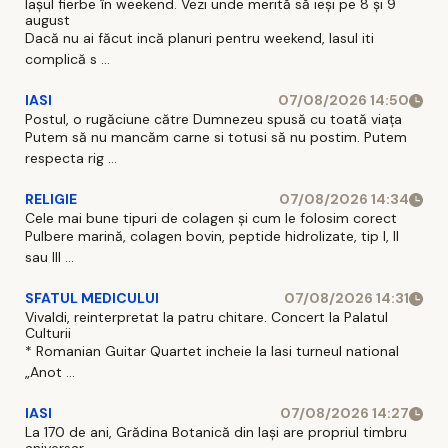
Iașul fierbe în weekend. Vezi unde merită să ieși pe 8 și 9
august
Dacă nu ai făcut incă planuri pentru weekend, Iasul iti
complică s ...
IASI
07/08/2026 14:50
Postul, o rugăciune către Dumnezeu spusă cu toată viața
Putem să nu mancăm carne si totusi să nu postim. Putem
respecta rig ...
RELIGIE
07/08/2026 14:34
Cele mai bune tipuri de colagen și cum le folosim corect
Pulbere marină, colagen bovin, peptide hidrolizate, tip I, II
sau III ...
SFATUL MEDICULUI
07/08/2026 14:31
Vivaldi, reinterpretat la patru chitare. Concert la Palatul
Culturii
* Romanian Guitar Quartet incheie la Iasi turneul national
„Anot ...
IASI
07/08/2026 14:27
La 170 de ani, Grădina Botanică din Iași are propriul timbru