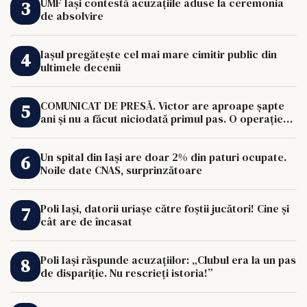
UMF Iași contestă acuzațiile aduse la ceremonia
de absolvire
Iașul pregătește cel mai mare cimitir public din
ultimele decenii
COMUNICAT DE PRESĂ. Victor are aproape șapte
ani și nu a făcut niciodată primul pas. O operație
de 33.000 de euro îi poate schimba viața.
Un spital din Iași are doar 2% din paturi ocupate.
Noile date CNAS, surprinzătoare
Poli Iași, datorii uriașe către foștii jucători! Cine și
cât are de încasat
Poli Iași răspunde acuzațiilor: „Clubul era la un pas
de dispariție. Nu rescrieți istoria!”