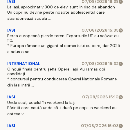
IASI
07/08/2026 18:38
La Iași, aproximativ 300 de elevi sunt în risc de abandon
Un copil nu devine peste noapte adolescentul care
abandonează scoala ...
IASI
07/08/2026 15:35
Berea europeană pierde teren. Exporturile UE au scăzut cu
11%
* Europa rămane un gigant al comertului cu bere, dar 2025
a adus o sc ...
INTERNATIONAL
07/08/2026 15:32
O nouă finală pentru șefia Operei Iași. Au rămas doi
candidați
* concursul pentru conducerea Operei Nationale Romane
din Iasi intră ...
IASI
07/08/2026 15:10
Unde scoți copilul în weekend la Iași
Părintii care caută unde să-i ducă pe copii in weekend au
cateva v ...
IASI
07/08/2026 15:03