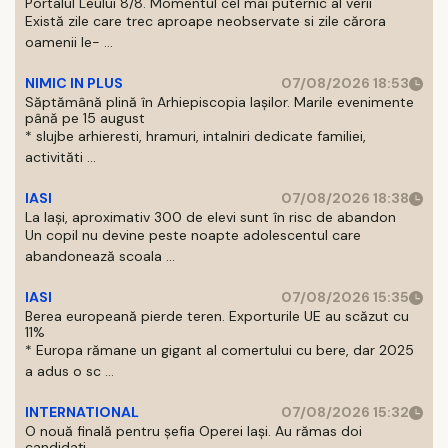
Portalul Leului 8/8. Momentul cel mai puternic al verii
Există zile care trec aproape neobservate si zile cărora
oamenii le- ...
NIMIC IN PLUS
07/08/2026 18:53
Săptămână plină în Arhiepiscopia Iașilor. Marile evenimente
până pe 15 august
* slujbe arhieresti, hramuri, intalniri dedicate familiei,
activităti ...
IASI
07/08/2026 18:38
La Iași, aproximativ 300 de elevi sunt în risc de abandon
Un copil nu devine peste noapte adolescentul care
abandonează scoala ...
IASI
07/08/2026 15:35
Berea europeană pierde teren. Exporturile UE au scăzut cu
11%
* Europa rămane un gigant al comertului cu bere, dar 2025
a adus o sc ...
INTERNATIONAL
07/08/2026 15:32
O nouă finală pentru șefia Operei Iași. Au rămas doi
candidați