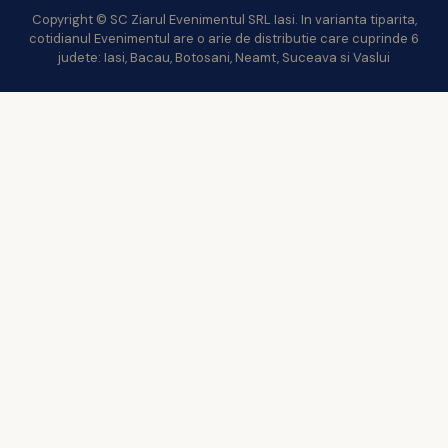
Copyright © SC Ziarul Evenimentul SRL Iasi. In varianta tiparita,
cotidianul Evenimentul are o arie de distributie care cuprinde 6
judete: Iasi, Bacau, Botosani, Neamt, Suceava si Vaslui