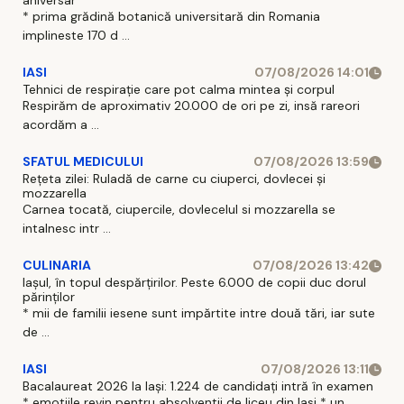
aniversar
* prima grădină botanică universitară din Romania
implineste 170 d ...
IASI
07/08/2026 14:01
Tehnici de respirație care pot calma mintea și corpul
Respirăm de aproximativ 20.000 de ori pe zi, insă rareori
acordăm a ...
SFATUL MEDICULUI
07/08/2026 13:59
Rețeta zilei: Ruladă de carne cu ciuperci, dovlecei și
mozzarella
Carnea tocată, ciupercile, dovlecelul si mozzarella se
intalnesc intr ...
CULINARIA
07/08/2026 13:42
Iașul, în topul despărțirilor. Peste 6.000 de copii duc dorul
părinților
* mii de familii iesene sunt impărtite intre două tări, iar sute
de ...
IASI
07/08/2026 13:11
Bacalaureat 2026 la Iași: 1.224 de candidați intră în examen
* emotiile revin pentru absolventii de liceu din Iasi * un