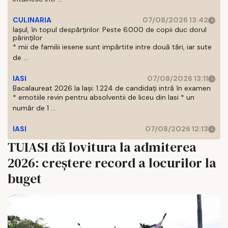
CULINARIA
07/08/2026 13:42
Iașul, în topul despărțirilor. Peste 6.000 de copii duc dorul
părinților
* mii de familii iesene sunt impărtite intre două tări, iar sute
de ...
IASI
07/08/2026 13:11
Bacalaureat 2026 la Iași: 1.224 de candidați intră în examen
* emotiile revin pentru absolventii de liceu din Iasi * un
număr de 1 ...
IASI
07/08/2026 12:13
TUIASI dă lovitura la admiterea
2026: creștere record a locurilor la
buget