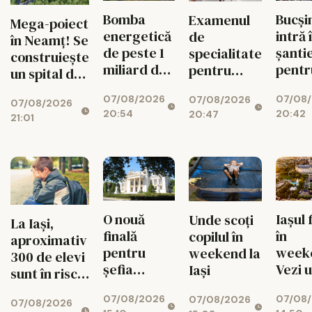
Bomba
Bucși
Examenul
Mega-poiect
energetică
intră 
de
în Neamț! Se
de peste 1
șanti
specialitate
construiește
miliard de
pentr
pentru
un spital de
euro de la
fluid
medici se
aproape 1,7
07/08/2026
07/08
Bicaz! Un
circul
07/08/2026
schimbă
07/08/2026
miliarde de
20:54
20:42
20:47
munte va
radical din
21:01
lei, cu 469
ascunde o
toamnă
de paturi
centrală
uriașă de
340 MW
O nouă
Iașul 
Unde scoți
La Iași,
finală
în
copilul în
aproximativ
pentru
week
weekend la
300 de elevi
șefia
Vezi 
Iași
sunt în risc
Operei Iași.
merit
de abandon
07/08/2026
07/08
Au rămas
ieși pe
07/08/2026
07/08/2026