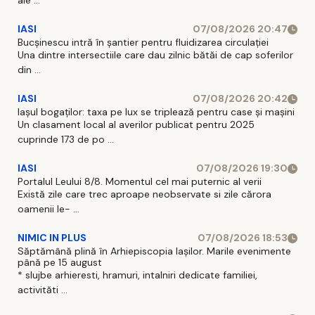
ale ...
IASI
07/08/2026 20:47
Bucșinescu intră în șantier pentru fluidizarea circulației
Una dintre intersectiile care dau zilnic bătăi de cap soferilor
din ...
IASI
07/08/2026 20:42
Iașul bogaților: taxa pe lux se triplează pentru case și mașini
Un clasament local al averilor publicat pentru 2025
cuprinde 173 de po ...
IASI
07/08/2026 19:30
Portalul Leului 8/8. Momentul cel mai puternic al verii
Există zile care trec aproape neobservate si zile cărora
oamenii le- ...
NIMIC IN PLUS
07/08/2026 18:53
Săptămână plină în Arhiepiscopia Iașilor. Marile evenimente
până pe 15 august
* slujbe arhieresti, hramuri, intalniri dedicate familiei,
activităti ...