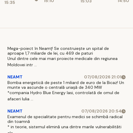
15:10
14:50
15:03
doi
9 aug
15:35
candidați
Mega-poiect în Neamț! Se construiește un spital de
aproape 1,7 miliarde de lei, cu 469 de paturi
Unul dintre cele mai mari proiecte medicale din regiunea
Moldovei intr ...
NEAMT
07/08/2026 21:01
Bomba energetică de peste 1 miliard de euro de la Bicaz! Un
munte va ascunde o centrală uriașă de 340 MW
*compania Hydro Blue Energy Iasi, controlată de omul de
afaceri Iulia ...
NEAMT
07/08/2026 20:54
Examenul de specialitate pentru medici se schimbă radical
din toamnă
* in teorie, sistemul elimină una dintre marile vulnerabilităti