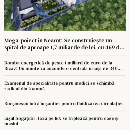
Mega-poiect în Neamț! Se construiește un
spital de aproape 1,7 miliarde de lei, cu 469 de
paturi
Bomba energetică de peste 1 miliard de euro de la
Bicaz! Un munte va ascunde o centrală uriașă de 340
MW
Examenul de specialitate pentru medici se schimbă
radical din toamnă
Bucșinescu intră în șantier pentru fluidizarea circulației
Iașul bogaților: taxa pe lux se triplează pentru case și
mașini