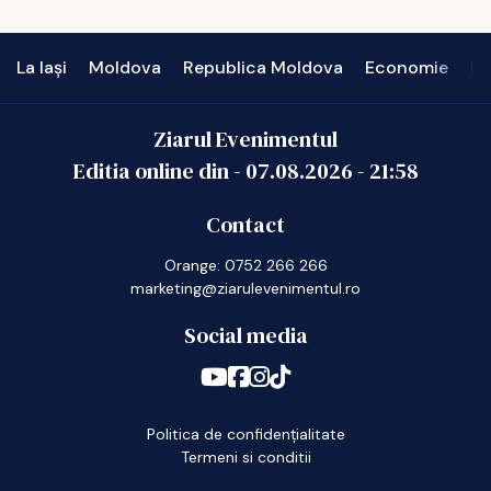
La Iași
Moldova
Republica Moldova
Economie
In
Ziarul Evenimentul
Editia online din -
07.08.2026
-
21:58
Contact
Orange: 0752 266 266
marketing@ziarulevenimentul.ro
Social media
Politica de confidențialitate
Termeni si conditii