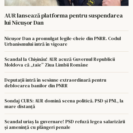
AUR lansează platforma pentru suspendarea
lui Nicușor Dan
Nicușor Dan a promulgat legile-cheie din PNRR. Codul
Urbanismului intră în vigoare
Scandal la Chișinău! AUR acuză Guvernul Republicii
Moldova că „taie” Ziua Limbii Române
Deputații intră în sesiune extraordinară pentru
deblocarea banilor din PNRR
Sondaj CURS: AUR domină scena politică. PSD și PNL, la
mare distanță
Scandal uriaș la guvernare! PSD refuză legea salarizării
și amenință cu plângeri penale