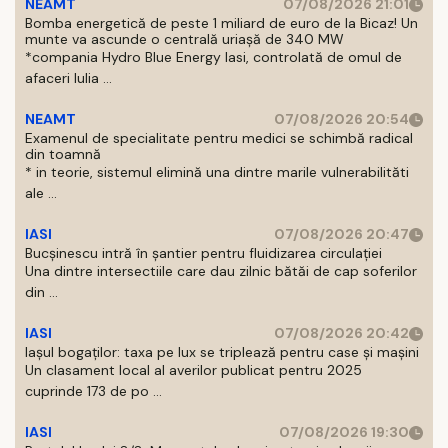
NEAMT
07/08/2026 21:01
Bomba energetică de peste 1 miliard de euro de la Bicaz! Un
munte va ascunde o centrală uriașă de 340 MW
*compania Hydro Blue Energy Iasi, controlată de omul de
afaceri Iulia ...
NEAMT
07/08/2026 20:54
Examenul de specialitate pentru medici se schimbă radical
din toamnă
* in teorie, sistemul elimină una dintre marile vulnerabilităti
ale ...
IASI
07/08/2026 20:47
Bucșinescu intră în șantier pentru fluidizarea circulației
Una dintre intersectiile care dau zilnic bătăi de cap soferilor
din ...
IASI
07/08/2026 20:42
Iașul bogaților: taxa pe lux se triplează pentru case și mașini
Un clasament local al averilor publicat pentru 2025
cuprinde 173 de po ...
IASI
07/08/2026 19:30