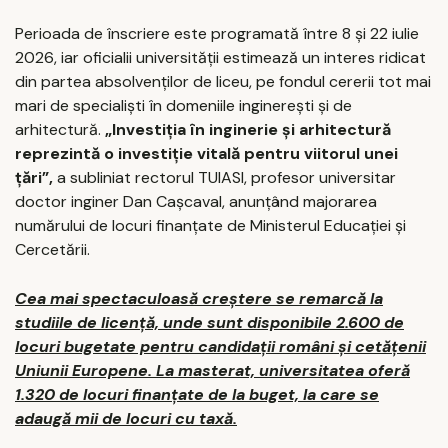
Perioada de înscriere este programată între 8 și 22 iulie
2026, iar oficialii universității estimează un interes ridicat
din partea absolvenților de liceu, pe fondul cererii tot mai
mari de specialiști în domeniile inginerești și de
arhitectură.
„Investiția în inginerie și arhitectură
reprezintă o investiție vitală pentru viitorul unei
țări”,
a subliniat rectorul TUIASI, profesor universitar
doctor inginer Dan Cașcaval, anunțând majorarea
numărului de locuri finanțate de Ministerul Educației și
Cercetării.
Cea mai spectaculoasă creștere se remarcă la
studiile de licență, unde sunt disponibile 2.600 de
locuri bugetate pentru candidații români și cetățenii
Uniunii Europene. La masterat, universitatea oferă
1.320 de locuri finanțate de la buget, la care se
adaugă mii de locuri cu taxă.