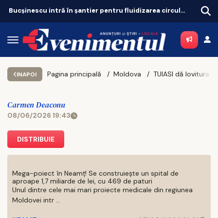
Bucșinescu intră în șantier pentru fluidizarea circulației
Pagina principală
Moldova
INAPOI
Carmen Deaconu
08/06/2026 19:43
DISTRIBUIE
Mega-poiect în Neamț! Se construiește un spital de
aproape 1,7 miliarde de lei, cu 469 de paturi
Unul dintre cele mai mari proiecte medicale din regiunea
Moldovei intr ...