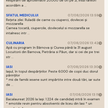
Respirăm de aproximativ 20.000 de ori pe zi, insă rareori
acordăm a ...
SFATUL MEDICULUI
07/08/2026 13:59
Rețeta zilei: Ruladă de carne cu ciuperci, dovlecei și
mozzarella
Carnea tocată, ciupercile, dovlecelul si mozzarella se
intalnesc intr ...
CULINARIA
07/08/2026 13:42
Apă cu program în Bârnova și Ciurea până la 31 august
Locuitorii din Barnova, Pietrăria si Păun, dar si cei de pe trei
str ...
IASI
07/08/2026 13:30
Iașul, în topul despărțirilor. Peste 6.000 de copii duc dorul
părinților
* mii de familii iesene sunt impărtite intre două tări, iar sute
de ...
IASI
07/08/2026 13:11
Bacalaureat 2026 la Iași: 1.224 de candidați intră în examen
* emotiile revin pentru absolventii de liceu din Iasi * un