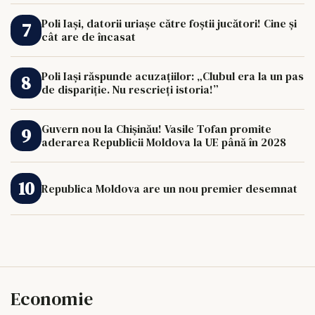
Poli Iași, datorii uriașe către foștii jucători! Cine și
cât are de încasat
Poli Iași răspunde acuzațiilor: „Clubul era la un pas
de dispariție. Nu rescrieți istoria!”
Guvern nou la Chișinău! Vasile Tofan promite
aderarea Republicii Moldova la UE până în 2028
Republica Moldova are un nou premier desemnat
Economie