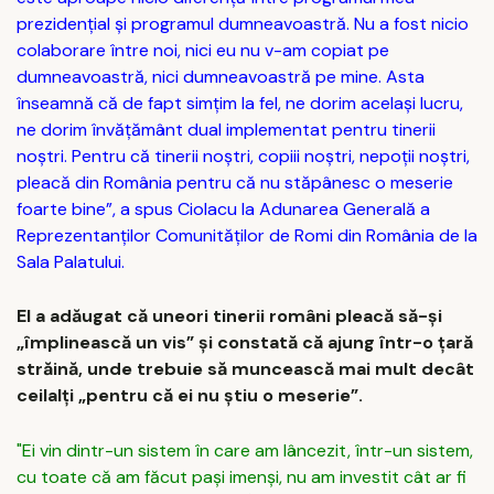
prezidenţial şi programul dumneavoastră. Nu a fost nicio
colaborare între noi, nici eu nu v-am copiat pe
dumneavoastră, nici dumneavoastră pe mine. Asta
înseamnă că de fapt simţim la fel, ne dorim acelaşi lucru,
ne dorim învăţământ dual implementat pentru tinerii
noştri. Pentru că tinerii noştri, copiii noştri, nepoţii noştri,
pleacă din România pentru că nu stăpânesc o meserie
foarte bine”, a spus Ciolacu la Adunarea Generală a
Reprezentanţilor Comunităţilor de Romi din România de la
Sala Palatului.
El a adăugat că uneori tinerii români pleacă să-şi
„împlinească un vis” şi constată că ajung într-o ţară
străină, unde trebuie să muncească mai mult decât
ceilalţi „pentru că ei nu ştiu o meserie”.
"Ei vin dintr-un sistem în care am lâncezit, într-un sistem,
cu toate că am făcut paşi imenşi, nu am investit cât ar fi