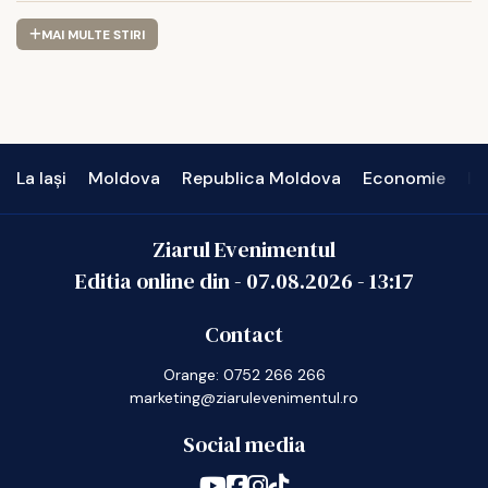
MAI MULTE STIRI
La Iași
Moldova
Republica Moldova
Economie
In
Ziarul Evenimentul
Editia online din -
07.08.2026
-
13:17
Contact
Orange: 0752 266 266
marketing@ziarulevenimentul.ro
Social media