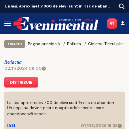
La Iași, aproximativ 300 de elevi sunt în risc de abandon
Iașul fierbe în weekend. Vezi unde merită să ieși pe 8 și 9 august
Pagina principală
Politica
Ciolacu: Tinerii pleacă din România pentru că nu știu m
INAPOI
Redactia
02/11/2024 06:00
DISTRIBUIE
La Iași, aproximativ 300 de elevi sunt în risc de abandon
Un copil nu devine peste noapte adolescentul care
abandonează scoala ...
IASI
07/08/2026 15:35