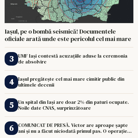
Iașul, pe o bombă seismică! Documentele
oficiale arată unde este pericolul cel mai mare
UMF Iași contestă acuzațiile aduse la ceremonia
de absolvire
Iașul pregătește cel mai mare cimitir public din
ultimele decenii
Un spital din Iași are doar 2% din paturi ocupate.
Noile date CNAS, surprinzătoare
COMUNICAT DE PRESĂ. Victor are aproape șapte
ani și nu a făcut niciodată primul pas. O operație
de 33.000 de euro îi poate schimba viața.