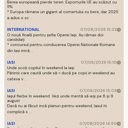
Berea europeană pierde teren. Exporturile UE au scăzut cu
11%
* Europa rămane un gigant al comertului cu bere, dar 2025
a adus o sc ...
INTERNATIONAL
07/08/2026 15:32
O nouă finală pentru șefia Operei Iași. Au rămas doi
candidați
* concursul pentru conducerea Operei Nationale Romane
din Iasi intră ...
IASI
07/08/2026 15:10
Unde scoți copilul în weekend la Iași
Părintii care caută unde să-i ducă pe copii in weekend au
cateva v ...
IASI
07/08/2026 15:03
Iașul fierbe în weekend. Vezi unde merită să ieși pe 8 și 9
august
Dacă nu ai făcut incă planuri pentru weekend, Iasul iti
complică s ...
IASI
07/08/2026 14:50