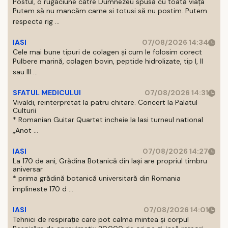
Postul, o rugăciune către Dumnezeu spusă cu toată viața
Putem să nu mancăm carne si totusi să nu postim. Putem
respecta rig ...
IASI
07/08/2026 14:34
Cele mai bune tipuri de colagen și cum le folosim corect
Pulbere marină, colagen bovin, peptide hidrolizate, tip I, II
sau III ...
SFATUL MEDICULUI
07/08/2026 14:31
Vivaldi, reinterpretat la patru chitare. Concert la Palatul
Culturii
* Romanian Guitar Quartet incheie la Iasi turneul national
„Anot ...
IASI
07/08/2026 14:27
La 170 de ani, Grădina Botanică din Iași are propriul timbru
aniversar
* prima grădină botanică universitară din Romania
implineste 170 d ...
IASI
07/08/2026 14:01
Tehnici de respirație care pot calma mintea și corpul