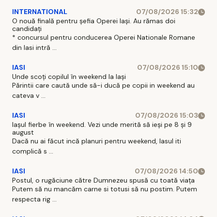
INTERNATIONAL
07/08/2026 15:32
O nouă finală pentru șefia Operei Iași. Au rămas doi
candidați
* concursul pentru conducerea Operei Nationale Romane
din Iasi intră ...
IASI
07/08/2026 15:10
Unde scoți copilul în weekend la Iași
Părintii care caută unde să-i ducă pe copii in weekend au
cateva v ...
IASI
07/08/2026 15:03
Iașul fierbe în weekend. Vezi unde merită să ieși pe 8 și 9
august
Dacă nu ai făcut incă planuri pentru weekend, Iasul iti
complică s ...
IASI
07/08/2026 14:50
Postul, o rugăciune către Dumnezeu spusă cu toată viața
Putem să nu mancăm carne si totusi să nu postim. Putem
respecta rig ...