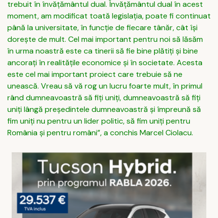
trebuit în învăţământul dual. Învăţământul dual în acest
moment, am modificat toată legislaţia, poate fi continuat
până la universitate, în funcţie de fiecare tânăr, cât îşi
doreşte de mult. Cel mai important pentru noi să lăsăm
în urma noastră este ca tinerii să fie bine plătiţi şi bine
ancoraţi în realităţile economice şi în societate. Acesta
este cel mai important proiect care trebuie să ne
unească. Vreau să vă rog un lucru foarte mult, în primul
rând dumneavoastră să fiţi uniţi, dumneavoastră să fiţi
uniţi lângă preşedintele dumneavoastră şi împreună să
fim uniţi nu pentru un lider politic, să fim uniţi pentru
România şi pentru români”, a conchis Marcel Ciolacu.