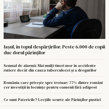
Iașul, în topul despărțirilor. Peste 6.000 de copii
duc dorul părinților
Semnal de alarmă: Mai mulți tineri mor în accidente
rutiere decât din cauza tuberculozei și a drogurilor
România care privește spre trotuar: 77% dintre români
cer investiții în locuințe pentru oamenii fără adăpost
Ce sunt Patericile? Lecțiile scurte ale Părinților pustiei