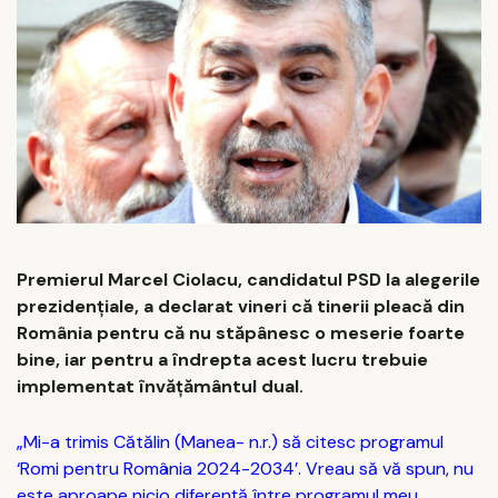
Premierul Marcel Ciolacu, candidatul PSD la alegerile
prezidenţiale, a declarat vineri că tinerii pleacă din
România pentru că nu stăpânesc o meserie foarte
bine, iar pentru a îndrepta acest lucru trebuie
implementat învăţământul dual.
„Mi-a trimis Cătălin (Manea- n.r.) să citesc programul
‘Romi pentru România 2024-2034’. Vreau să vă spun, nu
este aproape nicio diferenţă între programul meu