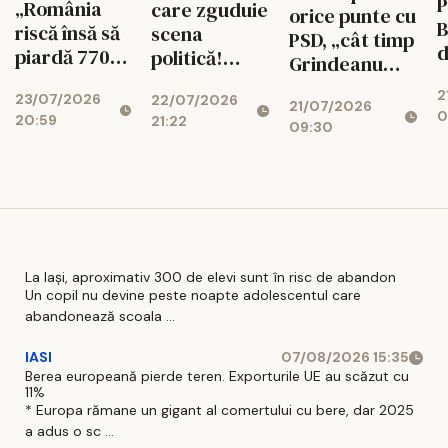
P
„România
care zguduie
orice punte cu
B
riscă însă să
scena
PSD, „cât timp
d
piardă 770
politică!
Grindeanu
ș
de milioane
Cotroceni
conduce
2
d
23/07/2026
de euro dacă
22/07/2026
explică de ce
21/07/2026
partidul”
0
20:59
r
21:22
legea
cresc
09:30
i
salarizării nu
suveraniștii
trece”
La Iași, aproximativ 300 de elevi sunt în risc de abandon
Un copil nu devine peste noapte adolescentul care
abandonează scoala ...
IASI
07/08/2026 15:35
Berea europeană pierde teren. Exporturile UE au scăzut cu
11%
* Europa rămane un gigant al comertului cu bere, dar 2025
a adus o sc ...