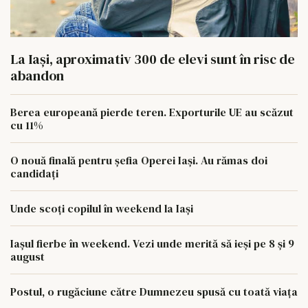
La Iași, aproximativ 300 de elevi sunt în risc de
abandon
Berea europeană pierde teren. Exporturile UE au scăzut
cu 11%
O nouă finală pentru șefia Operei Iași. Au rămas doi
candidați
Unde scoți copilul în weekend la Iași
Iașul fierbe în weekend. Vezi unde merită să ieși pe 8 și 9
august
Postul, o rugăciune către Dumnezeu spusă cu toată viața