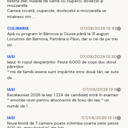
Rețeta zilei: Ruladă de carne cu ciuperci, dovlecei și
mozzarella
Carnea tocată, ciupercile, dovlecelul si mozzarella se
intalnesc intr ...
CULINARIA
07/08/2026 13:42
Apă cu program în Bârnova și Ciurea până la 31 august
Locuitorii din Barnova, Pietrăria si Păun, dar si cei de pe trei
str ...
IASI
07/08/2026 13:30
Iașul, în topul despărțirilor. Peste 6.000 de copii duc dorul
părinților
* mii de familii iesene sunt impărtite intre două tări, iar sute
de ...
IASI
07/08/2026 13:11
Bacalaureat 2026 la Iași: 1.224 de candidați intră în examen
* emotiile revin pentru absolventii de liceu din Iasi * un
număr de 1 ...
IASI
07/08/2026 12:13
Noua limită de 7 camere poate schimba soarta celor peste
500 de „mini-hoteluri” din Iași