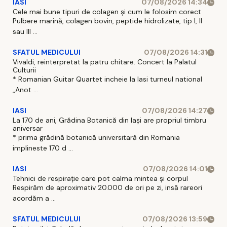
IASI
07/08/2026 14:34
Cele mai bune tipuri de colagen și cum le folosim corect
Pulbere marină, colagen bovin, peptide hidrolizate, tip I, II
sau III ...
SFATUL MEDICULUI
07/08/2026 14:31
Vivaldi, reinterpretat la patru chitare. Concert la Palatul
Culturii
* Romanian Guitar Quartet incheie la Iasi turneul national
„Anot ...
IASI
07/08/2026 14:27
La 170 de ani, Grădina Botanică din Iași are propriul timbru
aniversar
* prima grădină botanică universitară din Romania
implineste 170 d ...
IASI
07/08/2026 14:01
Tehnici de respirație care pot calma mintea și corpul
Respirăm de aproximativ 20.000 de ori pe zi, insă rareori
acordăm a ...
SFATUL MEDICULUI
07/08/2026 13:59