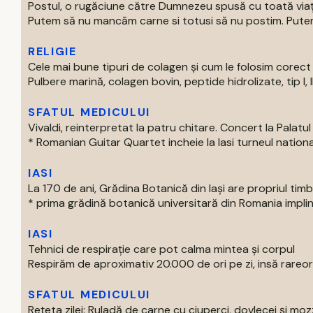
Postul, o rugăciune către Dumnezeu spusă cu toată via
Putem să nu mancăm carne si totusi să nu postim. Putem 
RELIGIE
Cele mai bune tipuri de colagen și cum le folosim corect
Pulbere marină, colagen bovin, peptide hidrolizate, tip I, II s
SFATUL MEDICULUI
Vivaldi, reinterpretat la patru chitare. Concert la Palatul 
* Romanian Guitar Quartet incheie la Iasi turneul national
IASI
La 170 de ani, Grădina Botanică din Iași are propriul tim
* prima grădină botanică universitară din Romania impline
IASI
Tehnici de respirație care pot calma mintea și corpul
Respirăm de aproximativ 20.000 de ori pe zi, insă rareori
SFATUL MEDICULUI
Rețeta zilei: Ruladă de carne cu ciuperci, dovlecei și moz