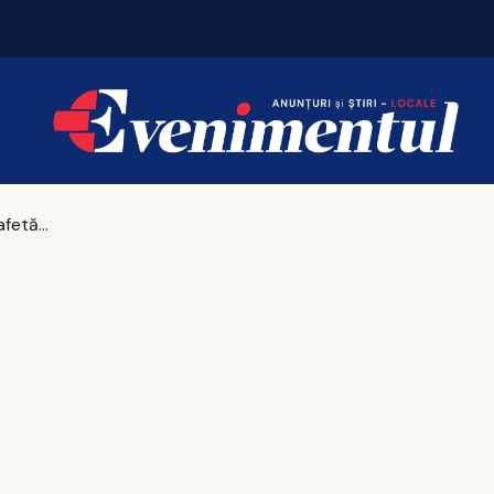
Iașul bogaților: taxa pe lux se triplează pentru c
Predare de ștafetă la vârful NATO. Mark Rutte preia conducerea într-un moment provocator pentru securitatea lumii: 'O mare onoare'