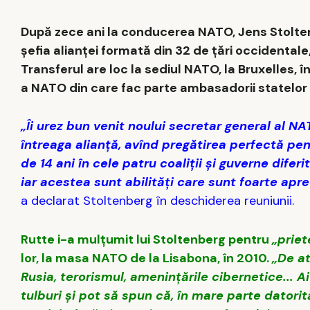
După zece ani la conducerea NATO, Jens Stoltenb
șefia alianței formată din 32 de ţări occidentale,
Transferul are loc la sediul NATO, la Bruxelles, în
a NATO din care fac parte ambasadorii statelo
„Îi urez bun venit noului secretar general al 
întreaga alianță, avînd pregătirea perfectă pen
de 14 ani în cele patru coaliții și guverne dife
iar acestea sunt abilități care sunt foarte apre
a declarat Stoltenberg în deschiderea reuniunii.
Rutte i-a mulțumit lui Stoltenberg pentru
„priet
lor, la masa NATO de la Lisabona, în 2010.
„De a
Rusia, terorismul, amenințările cibernetice... 
tulburi și pot să spun că, în mare parte dator