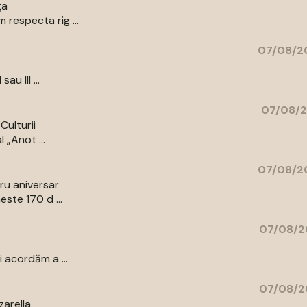
ța
respecta rig ...
07/08/20
au III ...
07/08/2
Culturii
 „Anot ...
07/08/20
bru aniversar
ste 170 d ...
07/08/2
 acordăm a ...
07/08/2
zarella