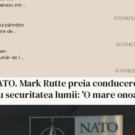
nesc intr ...
07/08/2
l părinților
te de ...
07/08/2
men
măr de 1 ...
07/08/2
NATO. Mark Rutte preia conducere
securitatea lumii: 'O mare ono