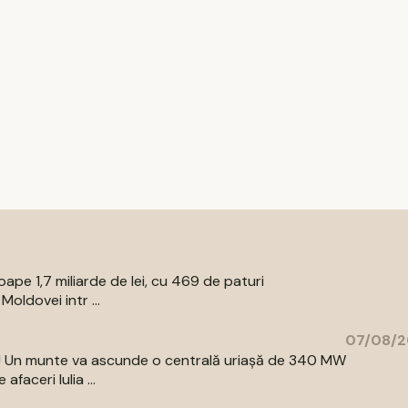
pe 1,7 miliarde de lei, cu 469 de paturi
oldovei intr ...
07/08/2
az! Un munte va ascunde o centrală uriașă de 340 MW
aceri Iulia ...