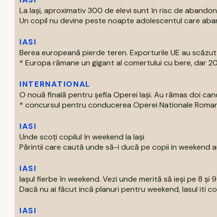
La Iași, aproximativ 300 de elevi sunt în risc de abandon
Un copil nu devine peste noapte adolescentul care aban
IASI
Berea europeană pierde teren. Exporturile UE au scăzut
* Europa rămane un gigant al comertului cu bere, dar 202
INTERNATIONAL
O nouă finală pentru șefia Operei Iași. Au rămas doi can
* concursul pentru conducerea Operei Nationale Romane d
IASI
Unde scoți copilul în weekend la Iași
Părintii care caută unde să-i ducă pe copii in weekend au
IASI
Iașul fierbe în weekend. Vezi unde merită să ieși pe 8 și 
Dacă nu ai făcut incă planuri pentru weekend, Iasul iti com
IASI