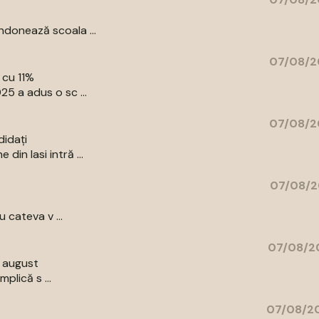
donează scoala ...
07/08/2
 cu 11%
5 a adus o sc ...
07/08/2
didați
in Iasi intră ...
07/08/2
 cateva v ...
07/08/20
9 august
plică s ...
07/08/20