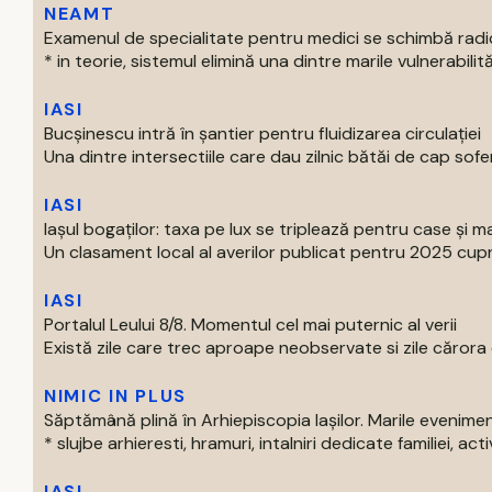
NEAMT
Examenul de specialitate pentru medici se schimbă radi
* in teorie, sistemul elimină una dintre marile vulnerabilităti
IASI
Bucșinescu intră în șantier pentru fluidizarea circulației
Una dintre intersectiile care dau zilnic bătăi de cap soferil
IASI
Iașul bogaților: taxa pe lux se triplează pentru case și ma
Un clasament local al averilor publicat pentru 2025 cupri
IASI
Portalul Leului 8/8. Momentul cel mai puternic al verii
Există zile care trec aproape neobservate si zile cărora o
NIMIC IN PLUS
Săptămână plină în Arhiepiscopia Iașilor. Marile evenim
* slujbe arhieresti, hramuri, intalniri dedicate familiei, activi
IASI