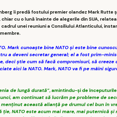
erg îi predă fostului premier olandez Mark Rutte ș
 chiar cu o lună înainte de alegerile din SUA, relate
 cadrul unei reuniuni a Consiliului Atlanticului, insta
r membre.
NATO. Mark cunoaște bine NATO și este bine cunoscu
tru a deveni secretar general; el a fost prim-mini
rite, deci știe cum să facă compromisuri, să creeze
ciate aici la NATO. Mark, NATO va fi pe mâini sigur
enia de lungă durată”
, amintindu-și de începuturile
tunci, am continuat să lucrăm pe probleme de secu
Ai menținut această alianță pe drumul cel bun în vr
ită ție, NATO este acum mai mare, mai puternică și 