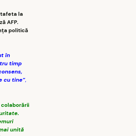
tafeta la
ază AFP.
nţa politică
t în
stru timp
 consens,
e cu tine”
,
 colaborării
ritate.
emuri
mai unită