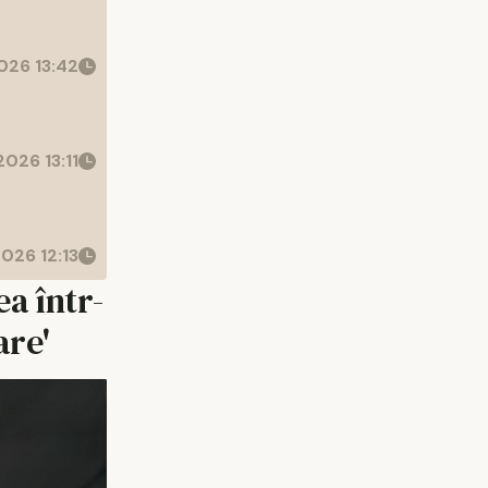
026 13:42
026 13:11
026 12:13
a într-
are'