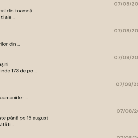
07/08/20
cal din toamnă
 ale ...
07/08/20
or din ...
07/08/20
șini
nde 173 de po ...
07/08/20
amenii le- ...
07/08/2
ente până pe 15 august
tăti ...
07/08/2