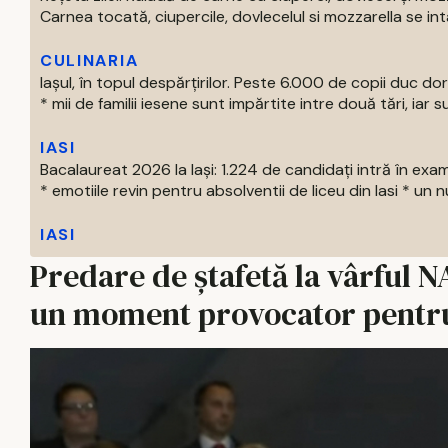
Carnea tocată, ciupercile, dovlecelul si mozzarella se intal
CULINARIA
Iașul, în topul despărțirilor. Peste 6.000 de copii duc doru
* mii de familii iesene sunt impărtite intre două tări, iar su
IASI
Bacalaureat 2026 la Iași: 1.224 de candidați intră în exa
* emotiile revin pentru absolventii de liceu din Iasi * un nu
IASI
Predare de ștafetă la vârful 
un moment provocator pentru 