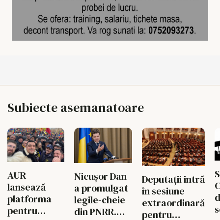
Subiecte asemanatoare
S
AUR
Nicușor Dan
Deputații intră
C
lansează
a promulgat
în sesiune
d
platforma
legile-cheie
extraordinară
s
pentru
din PNRR.
pentru