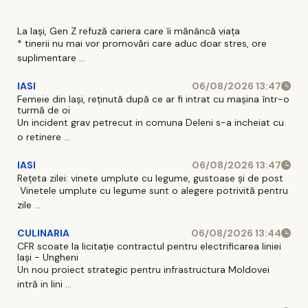
La Iași, Gen Z refuză cariera care îi mănâncă viața
* tinerii nu mai vor promovări care aduc doar stres, ore
suplimentare ...
IASI
06/08/2026 13:47
Femeie din Iași, reținută după ce ar fi intrat cu mașina într-o
turmă de oi
Un incident grav petrecut in comuna Deleni s-a incheiat cu
o retinere ...
IASI
06/08/2026 13:47
Rețeta zilei: vinete umplute cu legume, gustoase și de post
Vinetele umplute cu legume sunt o alegere potrivită pentru
zile ...
CULINARIA
06/08/2026 13:44
CFR scoate la licitație contractul pentru electrificarea liniei
Iași - Ungheni
Un nou proiect strategic pentru infrastructura Moldovei
intră in lini ...