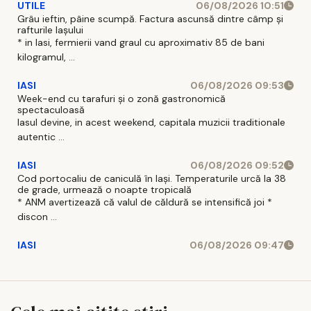
UTILE
06/08/2026 10:51
Grâu ieftin, pâine scumpă. Factura ascunsă dintre câmp și
rafturile Iașului
* in Iasi, fermierii vand graul cu aproximativ 85 de bani
kilogramul, ...
IASI
06/08/2026 09:53
Week-end cu tarafuri și o zonă gastronomică
spectaculoasă
Iasul devine, in acest weekend, capitala muzicii traditionale
autentic ...
IASI
06/08/2026 09:52
Cod portocaliu de caniculă în Iași. Temperaturile urcă la 38
de grade, urmează o noapte tropicală
* ANM avertizează că valul de căldură se intensifică joi *
discon ...
IASI
06/08/2026 09:47