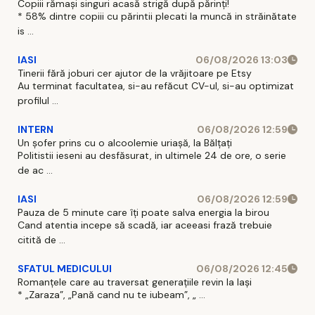
Copiii rămași singuri acasă strigă după părinți!
* 58% dintre copiii cu părintii plecati la muncă in străinătate
is ...
IASI
06/08/2026 13:03
Tinerii fără joburi cer ajutor de la vrăjitoare pe Etsy
Au terminat facultatea, si-au refăcut CV-ul, si-au optimizat
profilul ...
INTERN
06/08/2026 12:59
Un șofer prins cu o alcoolemie uriașă, la Bălțați
Politistii ieseni au desfăsurat, in ultimele 24 de ore, o serie
de ac ...
IASI
06/08/2026 12:59
Pauza de 5 minute care îți poate salva energia la birou
Cand atentia incepe să scadă, iar aceeasi frază trebuie
citită de ...
SFATUL MEDICULUI
06/08/2026 12:45
Romanțele care au traversat generațiile revin la Iași
* „Zaraza”, „Pană cand nu te iubeam”, „ ...