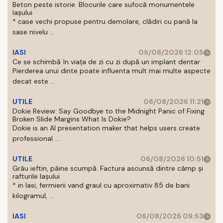
Beton peste istorie. Blocurile care sufocă monumentele
Iașului
* case vechi propuse pentru demolare, clădiri cu pană la
sase nivelu ...
IASI
06/08/2026 12:05
Ce se schimbă în viața de zi cu zi după un implant dentar
Pierderea unui dinte poate influenta mult mai multe aspecte
decat este ...
UTILE
06/08/2026 11:21
Dokie Review: Say Goodbye to the Midnight Panic of Fixing
Broken Slide Margins What Is Dokie?
Dokie is an AI presentation maker that helps users create
professional ...
UTILE
06/08/2026 10:51
Grâu ieftin, pâine scumpă. Factura ascunsă dintre câmp și
rafturile Iașului
* in Iasi, fermierii vand graul cu aproximativ 85 de bani
kilogramul, ...
IASI
06/08/2026 09:53