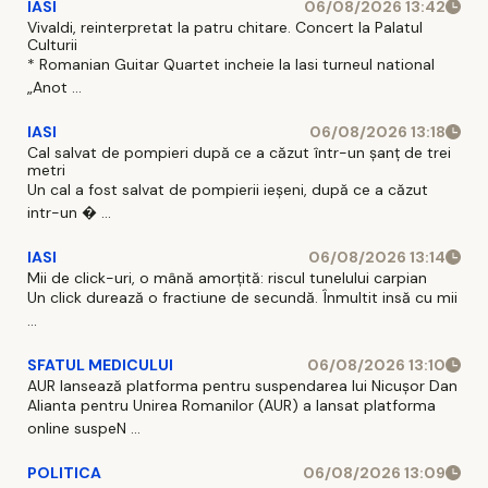
IASI
06/08/2026 13:42
Vivaldi, reinterpretat la patru chitare. Concert la Palatul
Culturii
* Romanian Guitar Quartet incheie la Iasi turneul national
„Anot ...
IASI
06/08/2026 13:18
Cal salvat de pompieri după ce a căzut într-un şanţ de trei
metri
Un cal a fost salvat de pompierii ieşeni, după ce a căzut
intr-un � ...
IASI
06/08/2026 13:14
Mii de click-uri, o mână amorțită: riscul tunelului carpian
Un click durează o fractiune de secundă. Înmultit insă cu mii
...
SFATUL MEDICULUI
06/08/2026 13:10
AUR lansează platforma pentru suspendarea lui Nicușor Dan
Alianta pentru Unirea Romanilor (AUR) a lansat platforma
online suspeN ...
POLITICA
06/08/2026 13:09