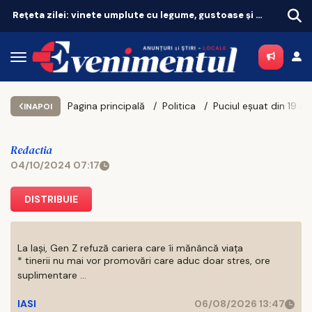
Rețeta zilei: vinete umplute cu legume, gustoase și de post
Pagina principală
Politica
Puciul eșuat din 19 august 1991 care a 
INAPOI
Redactia
04/10/2024 07:17
DISTRIBUIE
La Iași, Gen Z refuză cariera care îi mănâncă viața
* tinerii nu mai vor promovări care aduc doar stres, ore
suplimentare ...
IASI
06/08/2026 13:47