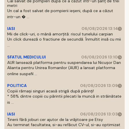
Cal salvat de pompieri după ce a căzut într-un şanţ de trei
metri
Un cal a fost salvat de pompierii ieşeni, după ce a căzut
intr-un � ...
IASI
06/08/2026 13:14
Mii de click-uri, o mână amorțită: riscul tunelului carpian
Un click durează o fractiune de secundă. Înmultit insă cu mii
...
SFATUL MEDICULUI
06/08/2026 13:10
AUR lansează platforma pentru suspendarea lui Nicușor Dan
Alianta pentru Unirea Romanilor (AUR) a lansat platforma
online suspeN ...
POLITICA
06/08/2026 13:09
Copiii rămași singuri acasă strigă după părinți!
* 58% dintre copiii cu părintii plecati la muncă in străinătate
is ...
IASI
06/08/2026 13:03
Tinerii fără joburi cer ajutor de la vrăjitoare pe Etsy
Au terminat facultatea, si-au refăcut CV-ul, si-au optimizat