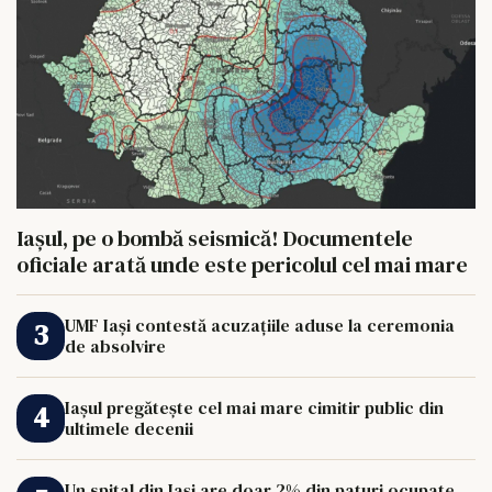
Iașul, pe o bombă seismică! Documentele
oficiale arată unde este pericolul cel mai mare
UMF Iași contestă acuzațiile aduse la ceremonia
de absolvire
Iașul pregătește cel mai mare cimitir public din
ultimele decenii
Un spital din Iași are doar 2% din paturi ocupate.