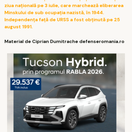
ziua națională pe 3 iulie, care marchează eliberarea
Minskului de sub ocupația nazistă, în 1944.
Independența față de URSS a fost obținută pe 25
august 1991.
Material de Ciprian Dumitrache defenseromania.ro