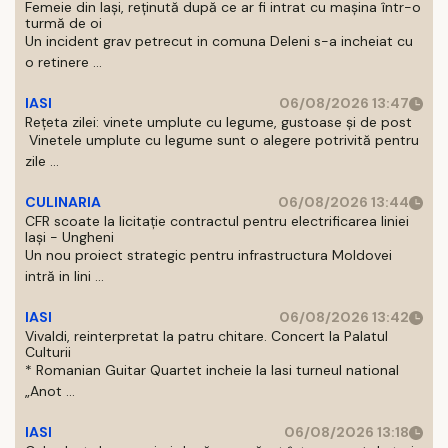
Femeie din Iași, reținută după ce ar fi intrat cu mașina într-o
turmă de oi
Un incident grav petrecut in comuna Deleni s-a incheiat cu
o retinere ...
IASI
06/08/2026 13:47
Rețeta zilei: vinete umplute cu legume, gustoase și de post
Vinetele umplute cu legume sunt o alegere potrivită pentru
zile ...
CULINARIA
06/08/2026 13:44
CFR scoate la licitație contractul pentru electrificarea liniei
Iași - Ungheni
Un nou proiect strategic pentru infrastructura Moldovei
intră in lini ...
IASI
06/08/2026 13:42
Vivaldi, reinterpretat la patru chitare. Concert la Palatul
Culturii
* Romanian Guitar Quartet incheie la Iasi turneul national
„Anot ...
IASI
06/08/2026 13:18