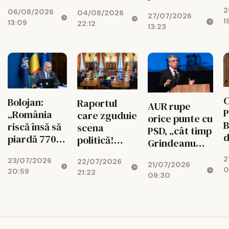
p
suspendarea
Codul
deblocarea
2
ș
06/08/2026
lui Nicușor
04/08/2026
Urbanismului
27/07/2026
banilor din
1
13:09
22:12
Dan
intră în
13:23
PNRR
d
vigoare
C
Bolojan:
Raportul
AUR rupe
P
„România
care zguduie
orice punte cu
B
riscă însă să
scena
PSD, „cât timp
d
piardă 770
politică!
Grindeanu
ș
de milioane
Cotroceni
conduce
2
d
23/07/2026
de euro dacă
22/07/2026
explică de ce
21/07/2026
partidul”
0
20:59
r
21:22
legea
cresc
09:30
i
salarizării nu
suveraniștii
trece”