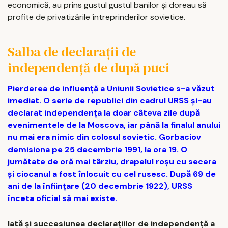
economică, au prins gustul gustul banilor și doreau să
profite de privatizările întreprinderilor sovietice.
Salba de declarații de
independență de după puci
Pierderea de influență a Uniunii Sovietice s-a văzut
imediat. O serie de republici din cadrul URSS și-au
declarat independența la doar câteva zile după
evenimentele de la Moscova, iar până la finalul anului
nu mai era nimic din colosul sovietic. Gorbaciov
demisiona pe 25 decembrie 1991, la ora 19. O
jumătate de oră mai târziu, drapelul roșu cu secera
și ciocanul a fost înlocuit cu cel rusesc. După 69 de
ani de la înființare (20 decembrie 1922), URSS
înceta oficial să mai existe.
Iată și succesiunea declarațiilor de independență a