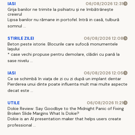
IASI
06/08/2026 12:31
Grija banilor ne trimite la psihiatru și ne îmbătrânește
creierul
Lipsa banilor nu rămane in portofel. Intră in casă, tulbură
somnul ...
STIRILE ZILEI
06/08/2026 12:08
Beton peste istorie. Blocurile care sufocă monumentele
Iașului
* case vechi propuse pentru demolare, clădiri cu pană la
sase nivelu ...
IASI
06/08/2026 12:05
Ce se schimbă în viața de zi cu zi după un implant dentar
Pierderea unui dinte poate influenta mult mai multe aspecte
decat este ...
UTILE
06/08/2026 11:21
Dokie Review: Say Goodbye to the Midnight Panic of Fixing
Broken Slide Margins What Is Dokie?
Dokie is an AI presentation maker that helps users create
professional ...