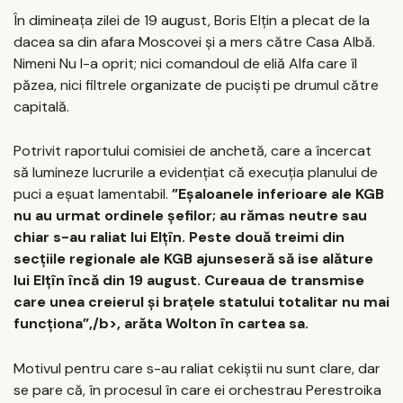
În dimineața zilei de 19 august, Boris Elțin a plecat de la
dacea sa din afara Moscovei și a mers către Casa Albă.
Nimeni Nu l-a oprit; nici comandoul de eliă Alfa care îl
păzea, nici filtrele organizate de puciști pe drumul către
capitală.
Potrivit raportului comisiei de anchetă, care a încercat
să lumineze lucrurile a evidențiat că execuția planului de
puci a eșuat lamentabil.
”Eșaloanele inferioare ale KGB
nu au urmat ordinele șefilor; au rămas neutre sau
chiar s-au raliat lui Elțîn. Peste două treimi din
secțiile regionale ale KGB ajunseseră să ise alăture
lui Elțîn încă din 19 august. Cureaua de transmise
care unea creierul și brațele statului totalitar nu mai
funcționa”,/b>, arăta Wolton în cartea sa.
Motivul pentru care s-au raliat cekiștii nu sunt clare, dar
se pare că, în procesul în care ei orchestrau Perestroika