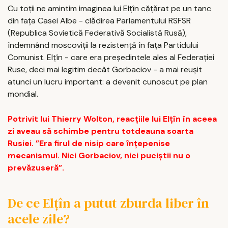
Cu toții ne amintim imaginea lui Elțîn cățărat pe un tanc
din fața Casei Albe - clădirea Parlamentului RSFSR
(Republica Sovietică Federativă Socialistă Rusă),
îndemnând moscoviții la rezistență în fața Partidului
Comunist. Elțîn - care era președintele ales al Federației
Ruse, deci mai legitim decât Gorbaciov - a mai reușit
atunci un lucru important: a devenit cunoscut pe plan
mondial.
Potrivit lui Thierry Wolton, reacțiile lui Elțîn în aceea
zi aveau să schimbe pentru totdeauna soarta
Rusiei. ”Era firul de nisip care înțepenise
mecanismul. Nici Gorbaciov, nici puciștii nu o
prevăzuseră”.
De ce Elțîn a putut zburda liber în
acele zile?