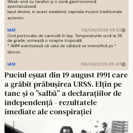
Week-end cu tarafuri și o zonă gastronomică
spectaculoasă
Iasul devine, in acest weekend, capitala muzicii traditionale
autentic ...
IASI
06/08/2026 09:52
Cod portocaliu de caniculă în Iași. Temperaturile urcă la 38
de grade, urmează o noapte tropicală
* ANM avertizează că valul de căldură se intensifică joi *
discon ...
IASI
06/08/2026 09:47
Puciul eșuat din 19 august 1991 care
a grăbit prăbușirea URSS. Elțîn pe
tanc și o ”salbă” a declarațiilor de
independență - rezultatele
imediate ale conspirației