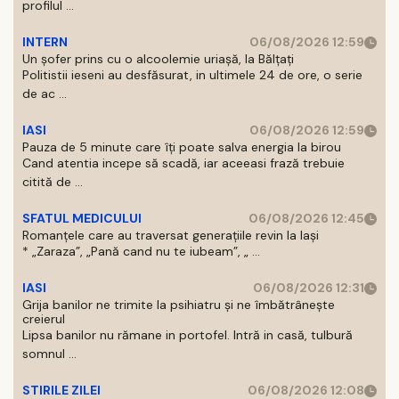
profilul ...
INTERN
06/08/2026 12:59
Un șofer prins cu o alcoolemie uriașă, la Bălțați
Politistii ieseni au desfăsurat, in ultimele 24 de ore, o serie
de ac ...
IASI
06/08/2026 12:59
Pauza de 5 minute care îți poate salva energia la birou
Cand atentia incepe să scadă, iar aceeasi frază trebuie
citită de ...
SFATUL MEDICULUI
06/08/2026 12:45
Romanțele care au traversat generațiile revin la Iași
* „Zaraza”, „Pană cand nu te iubeam”, „ ...
IASI
06/08/2026 12:31
Grija banilor ne trimite la psihiatru și ne îmbătrânește
creierul
Lipsa banilor nu rămane in portofel. Intră in casă, tulbură
somnul ...
STIRILE ZILEI
06/08/2026 12:08