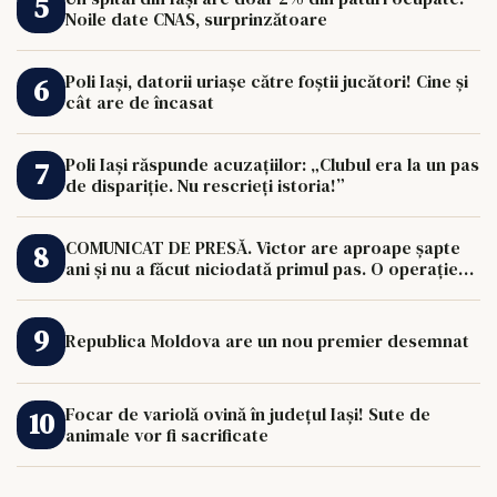
Noile date CNAS, surprinzătoare
Poli Iași, datorii uriașe către foștii jucători! Cine și
cât are de încasat
Poli Iași răspunde acuzațiilor: „Clubul era la un pas
de dispariție. Nu rescrieți istoria!”
COMUNICAT DE PRESĂ. Victor are aproape șapte
ani și nu a făcut niciodată primul pas. O operație
de 33.000 de euro îi poate schimba viața.
Republica Moldova are un nou premier desemnat
Focar de variolă ovină în județul Iași! Sute de
animale vor fi sacrificate