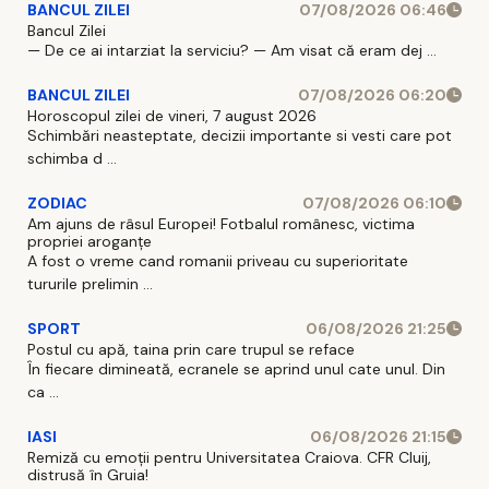
BANCUL ZILEI
07/08/2026 06:46
Bancul Zilei
— De ce ai intarziat la serviciu? — Am visat că eram dej ...
BANCUL ZILEI
07/08/2026 06:20
Horoscopul zilei de vineri, 7 august 2026
Schimbări neasteptate, decizii importante si vesti care pot
schimba d ...
ZODIAC
07/08/2026 06:10
Am ajuns de râsul Europei! Fotbalul românesc, victima
propriei aroganțe
A fost o vreme cand romanii priveau cu superioritate
tururile prelimin ...
SPORT
06/08/2026 21:25
Postul cu apă, taina prin care trupul se reface
În fiecare dimineată, ecranele se aprind unul cate unul. Din
ca ...
IASI
06/08/2026 21:15
Remiză cu emoții pentru Universitatea Craiova. CFR Cluij,
distrusă în Gruia!