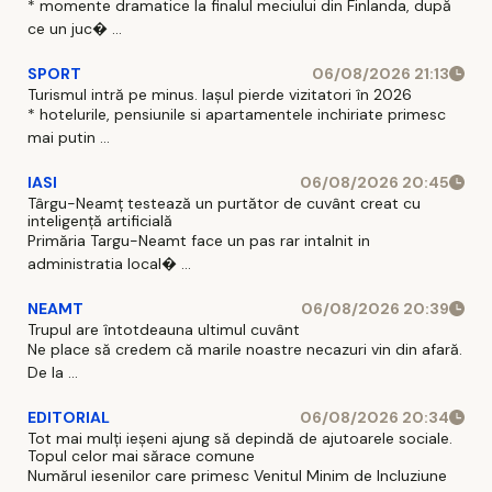
* momente dramatice la finalul meciului din Finlanda, după
ce un juc� ...
SPORT
06/08/2026 21:13
Turismul intră pe minus. Iașul pierde vizitatori în 2026
* hotelurile, pensiunile si apartamentele inchiriate primesc
mai putin ...
IASI
06/08/2026 20:45
Târgu-Neamț testează un purtător de cuvânt creat cu
inteligență artificială
Primăria Targu-Neamt face un pas rar intalnit in
administratia local� ...
NEAMT
06/08/2026 20:39
Trupul are întotdeauna ultimul cuvânt
Ne place să credem că marile noastre necazuri vin din afară.
De la ...
EDITORIAL
06/08/2026 20:34
Tot mai mulți ieșeni ajung să depindă de ajutoarele sociale.
Topul celor mai sărace comune
Numărul iesenilor care primesc Venitul Minim de Incluziune