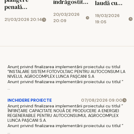
îndrăgostită?
laudă cu
penală
Detaliul care
partide
împotriva lui
20/03/2026
a dat-o de
19/03/2026
intime întinse
21/03/2026 20:14
Honorius
20:09
19:05
gol pe
pe 7 ore! „E
Prigoană. Ce
româncă.
cea mai pură
acuzații îi aduce
Chiar ea le-a
formă de
jurnalista
transmis
iubire!”
fanilor
Anunț privind finalizarea implementării proiectului cu titlul
”INSTALARE SISTEM FOTOVOLTAIC PENTRU AUTOCONSUM LA
NIVELUL AGROCOMPLEX LUNCA PAȘCANI S.A
Anunt privind finalizarea implementării proiectului cu titlul ”
...
INCHIDERE PROIECTE
07/08/2026 09:00
Anunț privind finalizarea implementării proiectului cu titlul ”
ÎNFIINȚARE CAPACITATE NOUĂ DE PRODUCERE A ENERGIEI
REGENERABILE PENTRU AUTOCONSUMUL AGROCOMPLEX
LUNCA PAȘCANI S.A.
Anunt privind finalizarea implementării proiectului cu titlul ”
...