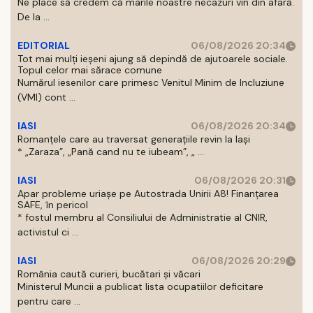
Ne place să credem că marile noastre necazuri vin din afară.
De la ...
EDITORIAL
06/08/2026 20:34
Tot mai mulți ieșeni ajung să depindă de ajutoarele sociale.
Topul celor mai sărace comune
Numărul iesenilor care primesc Venitul Minim de Incluziune
(VMI) cont ...
IASI
06/08/2026 20:34
Romanțele care au traversat generațiile revin la Iași
* „Zaraza”, „Pană cand nu te iubeam”, „ ...
IASI
06/08/2026 20:31
Apar probleme uriașe pe Autostrada Unirii A8! Finanțarea
SAFE, în pericol
* fostul membru al Consiliului de Administratie al CNIR,
activistul ci ...
IASI
06/08/2026 20:29
România caută curieri, bucătari și văcari
Ministerul Muncii a publicat lista ocupatiilor deficitare
pentru care ...