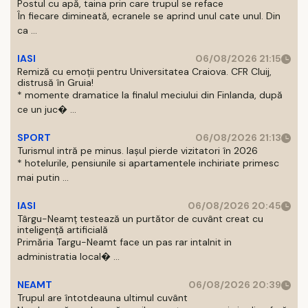
Postul cu apă, taina prin care trupul se reface
În fiecare dimineată, ecranele se aprind unul cate unul. Din
ca ...
IASI
06/08/2026 21:15
Remiză cu emoții pentru Universitatea Craiova. CFR Cluij,
distrusă în Gruia!
* momente dramatice la finalul meciului din Finlanda, după
ce un juc� ...
SPORT
06/08/2026 21:13
Turismul intră pe minus. Iașul pierde vizitatori în 2026
* hotelurile, pensiunile si apartamentele inchiriate primesc
mai putin ...
IASI
06/08/2026 20:45
Târgu-Neamț testează un purtător de cuvânt creat cu
inteligență artificială
Primăria Targu-Neamt face un pas rar intalnit in
administratia local� ...
NEAMT
06/08/2026 20:39
Trupul are întotdeauna ultimul cuvânt