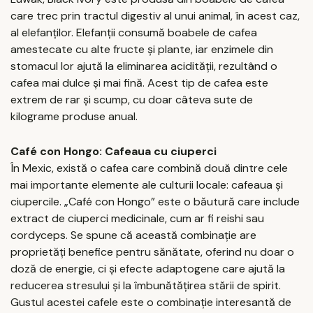
care trec prin tractul digestiv al unui animal, în acest caz,
al elefanților. Elefanții consumă boabele de cafea
amestecate cu alte fructe și plante, iar enzimele din
stomacul lor ajută la eliminarea acidității, rezultând o
cafea mai dulce și mai fină. Acest tip de cafea este
extrem de rar și scump, cu doar câteva sute de
kilograme produse anual.
Café con Hongo: Cafeaua cu ciuperci
În Mexic, există o cafea care combină două dintre cele
mai importante elemente ale culturii locale: cafeaua și
ciupercile. „Café con Hongo” este o băutură care include
extract de ciuperci medicinale, cum ar fi reishi sau
cordyceps. Se spune că această combinație are
proprietăți benefice pentru sănătate, oferind nu doar o
doză de energie, ci și efecte adaptogene care ajută la
reducerea stresului și la îmbunătățirea stării de spirit.
Gustul acestei cafele este o combinație interesantă de