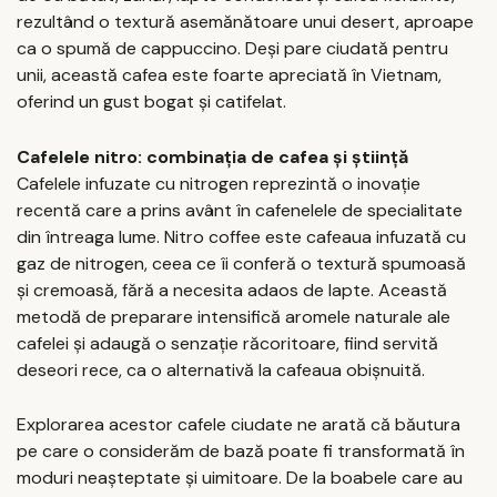
rezultând o textură asemănătoare unui desert, aproape
ca o spumă de cappuccino. Deși pare ciudată pentru
unii, această cafea este foarte apreciată în Vietnam,
oferind un gust bogat și catifelat.
Cafelele nitro: combinația de cafea și știință
Cafelele infuzate cu nitrogen reprezintă o inovație
recentă care a prins avânt în cafenelele de specialitate
din întreaga lume. Nitro coffee este cafeaua infuzată cu
gaz de nitrogen, ceea ce îi conferă o textură spumoasă
și cremoasă, fără a necesita adaos de lapte. Această
metodă de preparare intensifică aromele naturale ale
cafelei și adaugă o senzație răcoritoare, fiind servită
deseori rece, ca o alternativă la cafeaua obișnuită.
Explorarea acestor cafele ciudate ne arată că băutura
pe care o considerăm de bază poate fi transformată în
moduri neașteptate și uimitoare. De la boabele care au