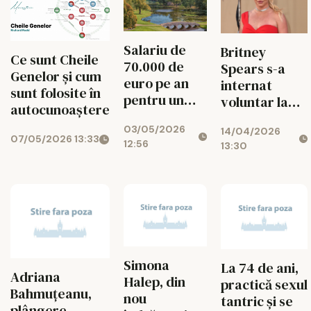
Salariu de
Britney
Ce sunt Cheile
70.000 de
Spears s-a
Genelor și cum
euro pe an
internat
sunt folosite în
pentru un
voluntar la
autocunoaștere
paznic de
dezintoxicare
03/05/2026
câini
14/04/2026
după
07/05/2026 13:33
12:56
13:30
arestarea din
martie
Simona
La 74 de ani,
Adriana
Halep, din
practică sexul
Bahmuțeanu,
nou
tantric și se
plângere