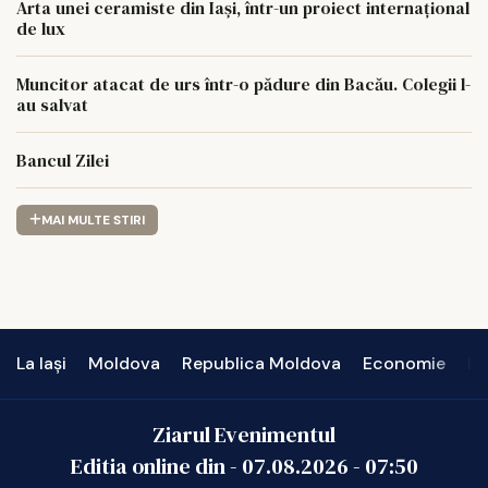
Arta unei ceramiste din Iași, într-un proiect internațional
de lux
Muncitor atacat de urs într-o pădure din Bacău. Colegii l-
au salvat
Bancul Zilei
MAI MULTE STIRI
La Iași
Moldova
Republica Moldova
Economie
In
Ziarul Evenimentul
Editia online din -
07.08.2026
-
07:50