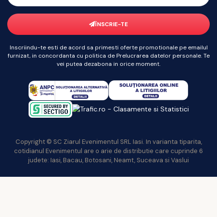
ÎNSCRIE-TE
Inscriindu-te esti de acord sa primesti oferte promotionale pe emailul
furnizat, in concordanta cu politica de Prelucrarea datelor personale. Te
vei putea dezabona in orice moment.
Copyright © SC Ziarul Evenimentul SRL Iasi. In varianta tiparita,
cotidianul Evenimentul are o arie de distributie care cuprinde 6
judete: Iasi, Bacau, Botosani, Neamt, Suceava si Vaslui