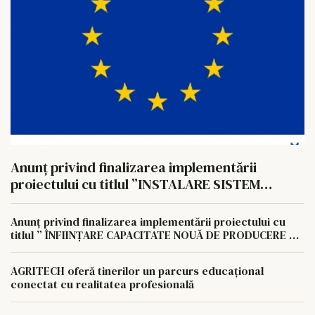
Anunț privind finalizarea implementării
proiectului cu titlul ”INSTALARE SISTEM
FOTOVOLTAIC PENTRU AUTOCONSUM LA
NIVELUL AGROCOMPLEX LUNCA PAȘCANI S.A
Anunț privind finalizarea implementării proiectului cu
titlul ” ÎNFIINȚARE CAPACITATE NOUĂ DE PRODUCERE A
ENERGIEI REGENERABILE PENTRU AUTOCONSUMUL
AGROCOMPLEX LUNCA PAȘCANI S.A.
AGRITECH oferă tinerilor un parcurs educațional
conectat cu realitatea profesională