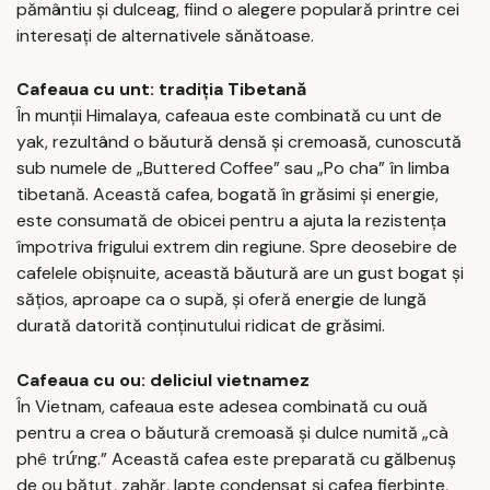
pământiu și dulceag, fiind o alegere populară printre cei
interesați de alternativele sănătoase.
Cafeaua cu unt: tradiția Tibetană
În munții Himalaya, cafeaua este combinată cu unt de
yak, rezultând o băutură densă și cremoasă, cunoscută
sub numele de „Buttered Coffee” sau „Po cha” în limba
tibetană. Această cafea, bogată în grăsimi și energie,
este consumată de obicei pentru a ajuta la rezistența
împotriva frigului extrem din regiune. Spre deosebire de
cafelele obișnuite, această băutură are un gust bogat și
sățios, aproape ca o supă, și oferă energie de lungă
durată datorită conținutului ridicat de grăsimi.
Cafeaua cu ou: deliciul vietnamez
În Vietnam, cafeaua este adesea combinată cu ouă
pentru a crea o băutură cremoasă și dulce numită „cà
phê trứng.” Această cafea este preparată cu gălbenuș
de ou bătut, zahăr, lapte condensat și cafea fierbinte,