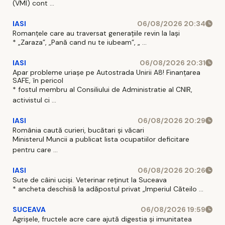
(VMI) cont ...
IASI
06/08/2026 20:34
Romanțele care au traversat generațiile revin la Iași
* „Zaraza”, „Pană cand nu te iubeam”, „ ...
IASI
06/08/2026 20:31
Apar probleme uriașe pe Autostrada Unirii A8! Finanțarea
SAFE, în pericol
* fostul membru al Consiliului de Administratie al CNIR,
activistul ci ...
IASI
06/08/2026 20:29
România caută curieri, bucătari și văcari
Ministerul Muncii a publicat lista ocupatiilor deficitare
pentru care ...
IASI
06/08/2026 20:26
Sute de câini uciși. Veterinar reținut la Suceava
* ancheta deschisă la adăpostul privat „Imperiul Căteilo ...
SUCEAVA
06/08/2026 19:59
Agrișele, fructele acre care ajută digestia și imunitatea