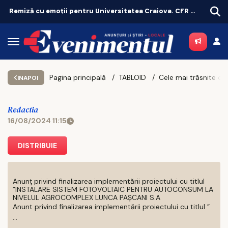
Remiză cu emoții pentru Universitatea Craiova. CFR Cluij, distrusă în Gruia!
Târgu-Neamț testează un purtător de cuvânt creat cu inteligență artificială
Pagina principală
TABLOID
INAPOI
Redactia
16/08/2024 11:15
DISTRIBUIE
Anunț privind finalizarea implementării proiectului cu titlul
”INSTALARE SISTEM FOTOVOLTAIC PENTRU AUTOCONSUM LA
NIVELUL AGROCOMPLEX LUNCA PAȘCANI S.A
Anunt privind finalizarea implementării proiectului cu titlul ”
...