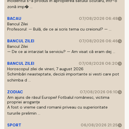
Incidentul s-a produs in apropierea satului Scutaru, intr-o
zonă imp� ...
BACAU
07/08/2026 06:48
Bancul Zilei
Profesorul: — Bulă, de ce ai scris tema cu creionul? — ...
BANCUL ZILEI
07/08/2026 06:46
Bancul Zilei
— De ce ai intarziat la serviciu? — Am visat că eram dej ...
BANCUL ZILEI
07/08/2026 06:20
Horoscopul zilei de vineri, 7 august 2026
Schimbări neasteptate, decizii importante si vesti care pot
schimba d ...
ZODIAC
07/08/2026 06:10
Am ajuns de râsul Europei! Fotbalul românesc, victima
propriei aroganțe
A fost o vreme cand romanii priveau cu superioritate
tururile prelimin ...
SPORT
06/08/2026 21:25