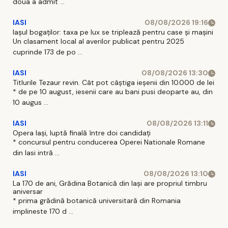
doua a admit ...
IASI
08/08/2026 19:16
Iașul bogaților: taxa pe lux se triplează pentru case și mașini
Un clasament local al averilor publicat pentru 2025
cuprinde 173 de po ...
IASI
08/08/2026 13:30
Titlurile Tezaur revin. Cât pot câștiga ieșenii din 10.000 de lei
* de pe 10 august, iesenii care au bani pusi deoparte au, din
10 augus ...
IASI
08/08/2026 13:11
Opera Iași, luptă finală între doi candidați
* concursul pentru conducerea Operei Nationale Romane
din Iasi intră ...
IASI
08/08/2026 13:10
La 170 de ani, Grădina Botanică din Iași are propriul timbru
aniversar
* prima grădină botanică universitară din Romania
implineste 170 d ...