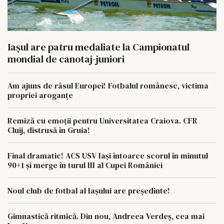
Iaşul are patru medaliate la Campionatul
mondial de canotaj-juniori
Am ajuns de râsul Europei! Fotbalul românesc, victima
propriei aroganțe
Remiză cu emoții pentru Universitatea Craiova. CFR
Cluij, distrusă în Gruia!
Final dramatic! ACS USV Iași întoarce scorul în minutul
90+1 și merge în turul III al Cupei României
Noul club de fotbal al Iașului are președinte!
Gimnastică ritmică. Din nou, Andreea Verdeș, cea mai