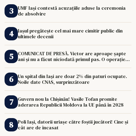
UMF Iași contestă acuzațiile aduse la ceremonia
de absolvire
Iașul pregătește cel mai mare cimitir public din
ultimele decenii
COMUNICAT DE PRESĂ. Victor are aproape șapte
ani și nu a făcut niciodată primul pas. O operație
de 33.000 de euro îi poate schimba viața.
Un spital din Iași are doar 2% din paturi ocupate.
Noile date CNAS, surprinzătoare
Guvern nou la Chișinău! Vasile Tofan promite
aderarea Republicii Moldova la UE până în 2028
Poli Iași, datorii uriașe către foștii jucători! Cine și
cât are de încasat