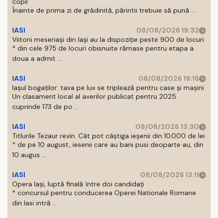
copil
Înainte de prima zi de grădinită, părintii trebuie să pună ...
IASI
08/08/2026 19:32
Viitorii meseriași din Iași au la dispoziție peste 900 de locuri
* din cele 975 de locuri obisnuite rămase pentru etapa a
doua a admit ...
IASI
08/08/2026 19:16
Iașul bogaților: taxa pe lux se triplează pentru case și mașini
Un clasament local al averilor publicat pentru 2025
cuprinde 173 de po ...
IASI
08/08/2026 13:30
Titlurile Tezaur revin. Cât pot câștiga ieșenii din 10.000 de lei
* de pe 10 august, iesenii care au bani pusi deoparte au, din
10 augus ...
IASI
08/08/2026 13:11
Opera Iași, luptă finală între doi candidați
* concursul pentru conducerea Operei Nationale Romane
din Iasi intră ...