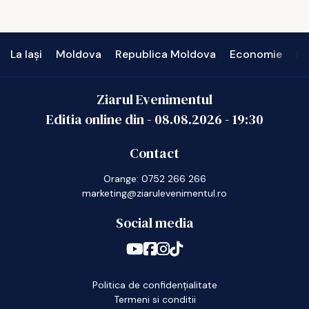
La Iași
Moldova
Republica Moldova
Economie
In
Ziarul Evenimentul
Editia online din -
08.08.2026
-
19:30
Contact
Orange: 0752 266 266
marketing@ziarulevenimentul.ro
Social media
Politica de confidențialitate
Termeni si conditii