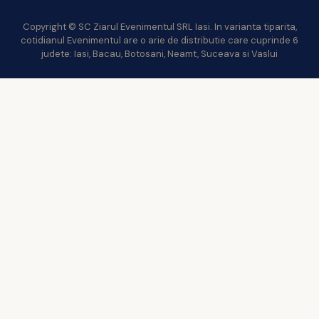
Copyright © SC Ziarul Evenimentul SRL Iasi. In varianta tiparita,
cotidianul Evenimentul are o arie de distributie care cuprinde 6
judete: Iasi, Bacau, Botosani, Neamt, Suceava si Vaslui