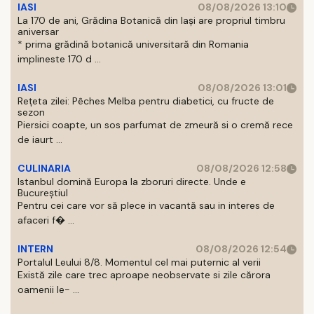
IASI
08/08/2026 13:10
La 170 de ani, Grădina Botanică din Iași are propriul timbru
aniversar
* prima grădină botanică universitară din Romania
implineste 170 d ...
IASI
08/08/2026 13:01
Rețeta zilei: Pêches Melba pentru diabetici, cu fructe de
sezon
Piersici coapte, un sos parfumat de zmeură si o cremă rece
de iaurt ...
CULINARIA
08/08/2026 12:58
Istanbul domină Europa la zboruri directe. Unde e
Bucureștiul
Pentru cei care vor să plece in vacantă sau in interes de
afaceri f� ...
INTERN
08/08/2026 12:54
Portalul Leului 8/8. Momentul cel mai puternic al verii
Există zile care trec aproape neobservate si zile cărora
oamenii le- ...