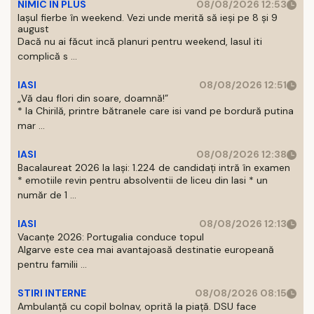
NIMIC IN PLUS
08/08/2026 12:53
Iașul fierbe în weekend. Vezi unde merită să ieși pe 8 și 9
august
Dacă nu ai făcut incă planuri pentru weekend, Iasul iti
complică s ...
IASI
08/08/2026 12:51
„Vă dau flori din soare, doamnă!”
* la Chirilă, printre bătranele care isi vand pe bordură putina
mar ...
IASI
08/08/2026 12:38
Bacalaureat 2026 la Iași: 1.224 de candidați intră în examen
* emotiile revin pentru absolventii de liceu din Iasi * un
număr de 1 ...
IASI
08/08/2026 12:13
Vacanțe 2026: Portugalia conduce topul
Algarve este cea mai avantajoasă destinatie europeană
pentru familii ...
STIRI INTERNE
08/08/2026 08:15
Ambulanță cu copil bolnav, oprită la piață. DSU face