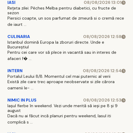
IASI
08/08/2026 13:01
Rețeta zilei: Pêches Melba pentru diabetici, cu fructe de
sezon
Piersici coapte, un sos parfumat de zmeură si o cremă rece
de iaurt ...
CULINARIA
08/08/2026 12:58
Istanbul domină Europa la zboruri directe. Unde e
Bucureștiul
Pentru cei care vor să plece in vacantă sau in interes de
afaceri f� ...
INTERN
08/08/2026 12:54
Portalul Leului 8/8. Momentul cel mai puternic al verii
Există zile care trec aproape neobservate si zile cărora
oamenii le- ...
NIMIC IN PLUS
08/08/2026 12:53
Iașul fierbe în weekend. Vezi unde merită să ieși pe 8 și 9
august
Dacă nu ai făcut incă planuri pentru weekend, Iasul iti
complică s ...