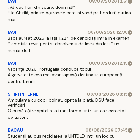
IASI
08/08/2026 12:51
„Vă dau flori din soare, doamnă!”
* la Chirilă, printre bătranele care isi vand pe bordură putina
mar ...
IASI
08/08/2026 12:38
Bacalaureat 2026 la Iași: 1.224 de candidați intră în examen
* emotiile revin pentru absolventii de liceu din Iasi * un
număr de 1 ...
IASI
08/08/2026 12:13
Vacanțe 2026: Portugalia conduce topul
Algarve este cea mai avantajoasă destinatie europeană
pentru familii ...
STIRI INTERNE
08/08/2026 08:15
Ambulanță cu copil bolnav, oprită la piață. DSU face
verificări
O cursă către spital s-a transformat intr-un caz cercetat
de autorit ...
BACAU
08/08/2026 07:45
Studenții au dus reciclarea la UNTOLD într-un joc cu