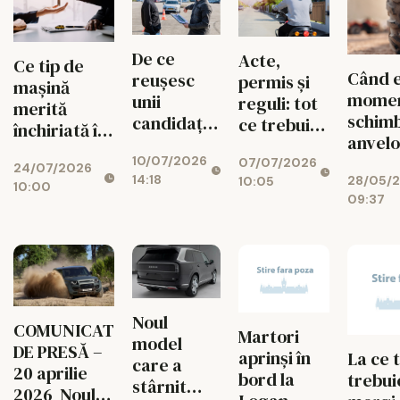
De ce
Acte,
Ce tip de
Când 
reușesc
permis și
mașină
momen
unii
reguli: tot
merită
schimb
candidați
ce trebuie
închiriată în
anvelo
să ia
să știi
funcție de
camio
10/07/2026
examenul
07/07/2026
despre
24/07/2026
traseul pe
14:18
28/05/
10:05
auto din
scutere
10:00
care îl ai
09:37
prima, iar
alții îl
repetă de
mai multe
ori
Noul
COMUNICAT
Martori
model
DE PRESĂ –
aprinși în
La ce 
care a
20 aprilie
bord la
trebui
stârnit
2026 Noul