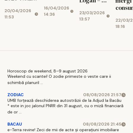
Logan – Ce
mergi 
interesul
reper
semnifică
consu
16/04/2026
șoferilor și
20/04/2026
absolut în
23/03/2026
și cum
puțin
14:36
i-a făcut să
11:53
lumea off-
13:57
22/03/
trebuie să
carbur
vină în
road
18:16
acționezi
Econom
showroom
premium -
când apar?
fi
Defender
surpri
OCTA - doar
la Casa Auto
Iași
Horoscop de weekend, 8–9 august 2026
Weekend cu scantei! O zodie primeste o veste care ii
schimbă planuril ...
ZODIAC
08/08/2026 21:57
UMB forțează deschiderea autostrăzii de la Adjud la Bacău
* este in joc jalonul PNRR din 31 august, cu o miză financiară
de or ...
BACAU
08/08/2026 21:45
e-Terra revine! Zeci de mii de acte și operațiuni imobiliare