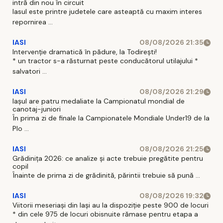
intră din nou în circuit
Iasul este printre judetele care asteaptă cu maxim interes
repornirea ...
IASI
08/08/2026 21:35
Intervenție dramatică în pădure, la Todirești!
* un tractor s-a răsturnat peste conducătorul utilajului *
salvatori ...
IASI
08/08/2026 21:29
Iaşul are patru medaliate la Campionatul mondial de
canotaj-juniori
În prima zi de finale la Campionatele Mondiale Under19 de la
Plo ...
IASI
08/08/2026 21:25
Grădinița 2026: ce analize și acte trebuie pregătite pentru
copil
Înainte de prima zi de grădinită, părintii trebuie să pună ...
IASI
08/08/2026 19:32
Viitorii meseriași din Iași au la dispoziție peste 900 de locuri
* din cele 975 de locuri obisnuite rămase pentru etapa a