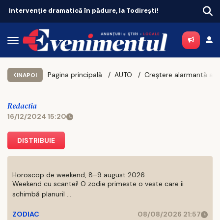
rvenție dramatică în pădure, la Todirești!
Pagina principală
AUTO
Creștere alarmantă a prețurilor RCA
INAPOI
Redactia
16/12/2024 15:20
DISTRIBUIE
Horoscop de weekend, 8–9 august 2026
Weekend cu scantei! O zodie primeste o veste care ii
schimbă planuril ...
ZODIAC
08/08/2026 21:57