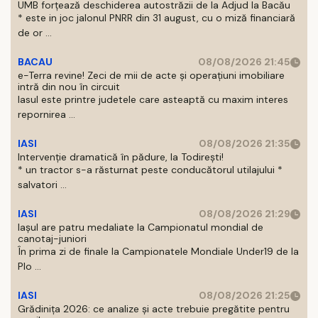
UMB forțează deschiderea autostrăzii de la Adjud la Bacău
* este in joc jalonul PNRR din 31 august, cu o miză financiară
de or ...
BACAU
08/08/2026 21:45
e-Terra revine! Zeci de mii de acte și operațiuni imobiliare
intră din nou în circuit
Iasul este printre judetele care asteaptă cu maxim interes
repornirea ...
IASI
08/08/2026 21:35
Intervenție dramatică în pădure, la Todirești!
* un tractor s-a răsturnat peste conducătorul utilajului *
salvatori ...
IASI
08/08/2026 21:29
Iaşul are patru medaliate la Campionatul mondial de
canotaj-juniori
În prima zi de finale la Campionatele Mondiale Under19 de la
Plo ...
IASI
08/08/2026 21:25
Grădinița 2026: ce analize și acte trebuie pregătite pentru