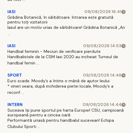
IASI
09/08/2026 16:41
Grădina Botanică, în sărbătoare. Intrarea este gratuită
pentru toți vizitatorii
Iasul are un motiv urias de sărbătoare! Grădina Botanică „An
...
IASI
09/08/2026 14:53
Handbal feminin - Meciuri de verificare pierdute
Handbalistele de la CSM Iasi 2020 au incheiat Turneul de
handbal femin ...
SPORT
09/08/2026 14:46
Euro scade. Moody’s a întins o mână de ajutor leului
* vineri seara, după inchiderea pietei locale, Moody’s a
reconf ...
INTERN
09/08/2026 14:44
Suceava își pune sportul pe harta Europei! CSU, campioană
europeană pentru a cincea oară
Performantă uriasă pentru handbalul sucevean! Echipa
Clubului Sporti ...