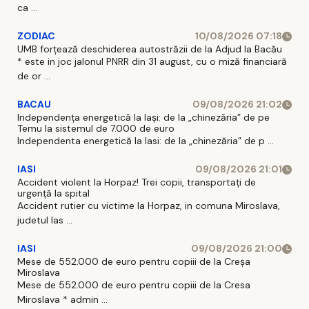
ca ...
ZODIAC
10/08/2026 07:18
UMB forțează deschiderea autostrăzii de la Adjud la Bacău
* este in joc jalonul PNRR din 31 august, cu o miză financiară
de or ...
BACAU
09/08/2026 21:02
Independența energetică la Iași: de la „chinezăria” de pe
Temu la sistemul de 7.000 de euro
Independenta energetică la Iasi: de la „chinezăria” de p ...
IASI
09/08/2026 21:01
Accident violent la Horpaz! Trei copii, transportați de
urgență la spital
Accident rutier cu victime la Horpaz, in comuna Miroslava,
judetul Ias ...
IASI
09/08/2026 21:00
Mese de 552.000 de euro pentru copiii de la Creșa
Miroslava
Mese de 552.000 de euro pentru copiii de la Cresa
Miroslava * admin ...