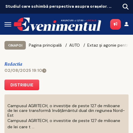
Studiul care schimbă perspectiva asupra orașelor. Ce înseamnă pentru Iași, oraș sufocat de betoane
Pilonul II explodează: peste 8,5 milioane de oameni au bani puși deoparte
Pagina principală
AUTO
Extaz și agonie pentru Ferrari în calificările Marelui Premiu al Ungariei – Charles Leclerc obține pole position la Hungaroring / Hamilton, eliminat din Q2
INAPOI
Redactia
02/08/2025 19:10
DISTRIBUIE
Campusul AGRITECH, o investiție de peste 127 de milioane
de lei care transformă învățământul dual din regiunea Nord-
Est
Campusul AGRITECH, o investitie de peste 127 de milioane
de lei care t ...