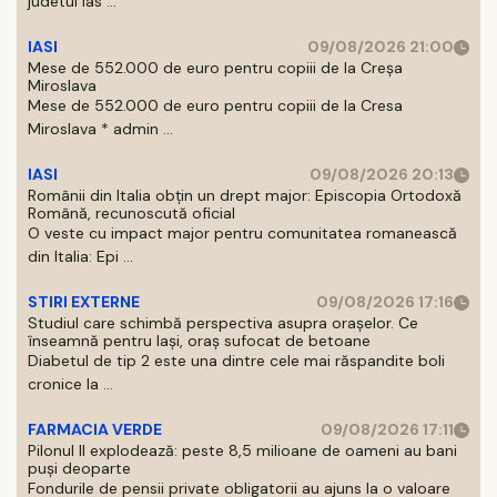
judetul Ias ...
IASI
09/08/2026 21:00
Mese de 552.000 de euro pentru copiii de la Creșa
Miroslava
Mese de 552.000 de euro pentru copiii de la Cresa
Miroslava * admin ...
IASI
09/08/2026 20:13
Românii din Italia obțin un drept major: Episcopia Ortodoxă
Română, recunoscută oficial
O veste cu impact major pentru comunitatea romanească
din Italia: Epi ...
STIRI EXTERNE
09/08/2026 17:16
Studiul care schimbă perspectiva asupra orașelor. Ce
înseamnă pentru Iași, oraș sufocat de betoane
Diabetul de tip 2 este una dintre cele mai răspandite boli
cronice la ...
FARMACIA VERDE
09/08/2026 17:11
Pilonul II explodează: peste 8,5 milioane de oameni au bani
puși deoparte
Fondurile de pensii private obligatorii au ajuns la o valoare