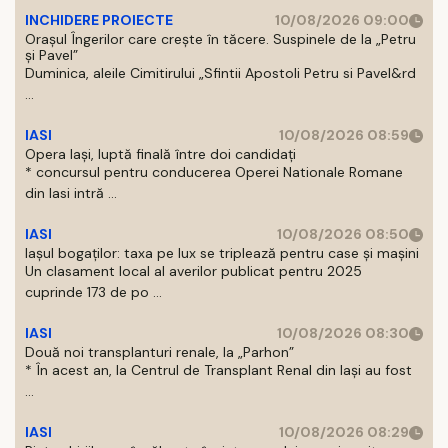
INCHIDERE PROIECTE
10/08/2026 09:00
Orașul Îngerilor care crește în tăcere. Suspinele de la „Petru
și Pavel”
Duminica, aleile Cimitirului „Sfintii Apostoli Petru si Pavel&rd
...
IASI
10/08/2026 08:59
Opera Iași, luptă finală între doi candidați
* concursul pentru conducerea Operei Nationale Romane
din Iasi intră ...
IASI
10/08/2026 08:50
Iașul bogaților: taxa pe lux se triplează pentru case și mașini
Un clasament local al averilor publicat pentru 2025
cuprinde 173 de po ...
IASI
10/08/2026 08:30
Două noi transplanturi renale, la „Parhon”
* În acest an, la Centrul de Transplant Renal din Iaşi au fost
...
IASI
10/08/2026 08:29