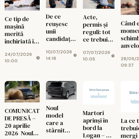
De ce
Acte,
Ce tip de
Când 
reușesc
permis și
mașină
momen
unii
reguli: tot
merită
schimb
candidați
ce trebuie
închiriată în
anvelo
să ia
să știi
funcție de
camio
10/07/2026
examenul
07/07/2026
despre
24/07/2026
traseul pe
14:18
28/05/
10:05
auto din
scutere
10:00
care îl ai
09:37
prima, iar
alții îl
repetă de
mai multe
ori
Noul
COMUNICAT
Martori
model
DE PRESĂ –
aprinși în
La ce 
care a
20 aprilie
bord la
trebui
stârnit
2026 Noul
Logan – Ce
mergi 
interesul