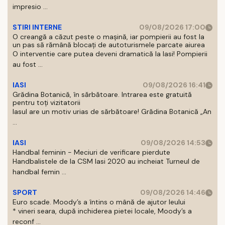
impresio ...
STIRI INTERNE
09/08/2026 17:00
O creangă a căzut peste o mașină, iar pompierii au fost la
un pas să rămână blocați de autoturismele parcate aiurea
O interventie care putea deveni dramatică la Iasi! Pompierii
au fost ...
IASI
09/08/2026 16:41
Grădina Botanică, în sărbătoare. Intrarea este gratuită
pentru toți vizitatorii
Iasul are un motiv urias de sărbătoare! Grădina Botanică „An
...
IASI
09/08/2026 14:53
Handbal feminin - Meciuri de verificare pierdute
Handbalistele de la CSM Iasi 2020 au incheiat Turneul de
handbal femin ...
SPORT
09/08/2026 14:46
Euro scade. Moody’s a întins o mână de ajutor leului
* vineri seara, după inchiderea pietei locale, Moody’s a
reconf ...