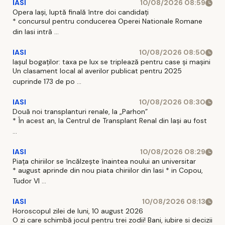
IASI
10/08/2026 08:59
Opera Iași, luptă finală între doi candidați
* concursul pentru conducerea Operei Nationale Romane
din Iasi intră ...
IASI
10/08/2026 08:50
Iașul bogaților: taxa pe lux se triplează pentru case și mașini
Un clasament local al averilor publicat pentru 2025
cuprinde 173 de po ...
IASI
10/08/2026 08:30
Două noi transplanturi renale, la „Parhon”
* În acest an, la Centrul de Transplant Renal din Iaşi au fost
...
IASI
10/08/2026 08:29
Piața chiriilor se încălzește înaintea noului an universitar
* august aprinde din nou piata chiriilor din Iasi * in Copou,
Tudor Vl ...
IASI
10/08/2026 08:13
Horoscopul zilei de luni, 10 august 2026
O zi care schimbă jocul pentru trei zodii! Bani, iubire si decizii