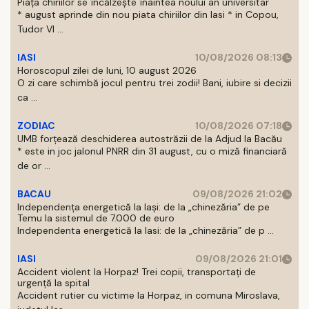
Piața chiriilor se încălzește înaintea noului an universitar
* august aprinde din nou piata chiriilor din Iasi * in Copou,
Tudor Vl ...
IASI
10/08/2026 08:13
Horoscopul zilei de luni, 10 august 2026
O zi care schimbă jocul pentru trei zodii! Bani, iubire si decizii
ca ...
ZODIAC
10/08/2026 07:18
UMB forțează deschiderea autostrăzii de la Adjud la Bacău
* este in joc jalonul PNRR din 31 august, cu o miză financiară
de or ...
BACAU
09/08/2026 21:02
Independența energetică la Iași: de la „chinezăria” de pe
Temu la sistemul de 7.000 de euro
Independenta energetică la Iasi: de la „chinezăria” de p ...
IASI
09/08/2026 21:01
Accident violent la Horpaz! Trei copii, transportați de
urgență la spital
Accident rutier cu victime la Horpaz, in comuna Miroslava,