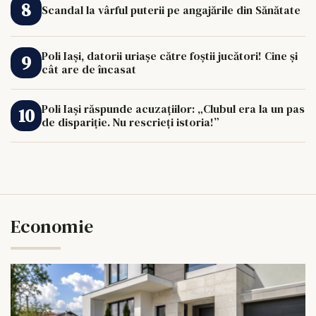
Scandal la vârful puterii pe angajările din Sănătate
Poli Iași, datorii uriașe către foștii jucători! Cine și
cât are de încasat
Poli Iași răspunde acuzațiilor: „Clubul era la un pas
de dispariție. Nu rescrieți istoria!”
Economie