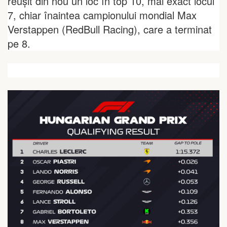
reușit din nou un loc în top 10, mai exact locul
7, chiar înaintea campionului mondial Max
Verstappen (RedBull Racing), care a terminat
pe 8.