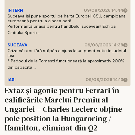
INTERN
09/08/2026 14:44
Suceava își pune sportul pe harta Europei! CSU, campioană
europeană pentru a cincea oară
Performantă uriasă pentru handbalul sucevean! Echipa
Clubului Sporti ...
SUCEAVA
09/08/2026 14:38
Criza câinilor fără stăpân a ajuns la un punct critic în județul
Iași
* Padocul de la Tomesti functionează la aproximativ 200%
din capacita ...
IASI
09/08/2026 14:13
Extaz și agonie pentru Ferrari în
calificările Marelui Premiu al
Ungariei – Charles Leclerc obține
pole position la Hungaroring /
Hamilton, eliminat din Q2