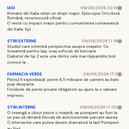
IASI
09/08/2026 20:13
Românii din Italia obțin un drept major: Episcopia Ortodoxă
Română, recunoscută oficial
O veste cu impact major pentru comunitatea romanească
din Italia: Epi ...
STIRI EXTERNE
09/08/2026 17:16
Studiul care schimbă perspectiva asupra orașelor. Ce
înseamnă pentru Iași, oraș sufocat de betoane
Diabetul de tip 2 este una dintre cele mai răspandite boli
cronice la ...
FARMACIA VERDE
09/08/2026 17:11
Pilonul II explodează: peste 8,5 milioane de oameni au bani
puși deoparte
Fondurile de pensii private obligatorii au ajuns la o valoare
impresio ...
STIRI INTERNE
09/08/2026 17:00
O creangă a căzut peste o mașină, iar pompierii au fost la
un pas să rămână blocați de autoturismele parcate aiurea
O interventie care putea deveni dramatică la Iasi! Pompierii
au fost ...