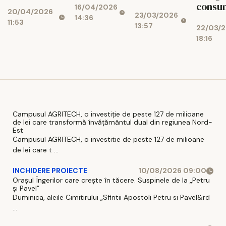
reper
semnifică
consu
16/04/2026
șoferilor și
20/04/2026
absolut în
23/03/2026
și cum
puțin
14:36
i-a făcut să
11:53
lumea off-
13:57
22/03/
trebuie să
carbur
vină în
road
18:16
acționezi
Econom
showroom
premium -
când apar?
fi
Defender
surpri
OCTA - doar
la Casa Auto
Iași
Campusul AGRITECH, o investiție de peste 127 de milioane
de lei care transformă învățământul dual din regiunea Nord-
Est
Campusul AGRITECH, o investitie de peste 127 de milioane
de lei care t ...
INCHIDERE PROIECTE
10/08/2026 09:00
Orașul Îngerilor care crește în tăcere. Suspinele de la „Petru
și Pavel”
Duminica, aleile Cimitirului „Sfintii Apostoli Petru si Pavel&rd
...