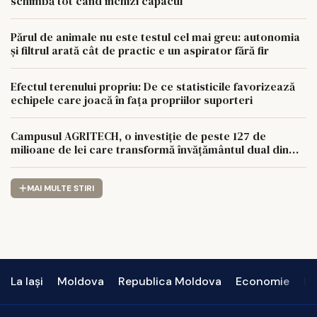
schimbă tot când închizi capacul
Părul de animale nu este testul cel mai greu: autonomia
și filtrul arată cât de practic e un aspirator fără fir
Efectul terenului propriu: De ce statisticile favorizează
echipele care joacă în fața propriilor suporteri
Campusul AGRITECH, o investiție de peste 127 de
milioane de lei care transformă învățământul dual din
regiunea Nord-Est
MAI MULTE STIRI
La Iași
Moldova
Republica Moldova
Economie
In