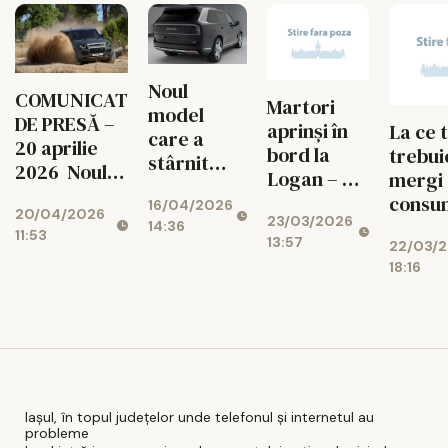
repetă de
mai multe
ori
Noul
COMUNICAT
Martori
model
DE PRESĂ –
aprinși în
La ce 
care a
20 aprilie
bord la
trebui
stârnit
2026 Noul
Logan – Ce
mergi 
interesul
reper
semnifică
consu
16/04/2026
șoferilor și
20/04/2026
absolut în
23/03/2026
și cum
puțin
14:36
i-a făcut să
11:53
lumea off-
13:57
22/03/
trebuie să
carbur
vină în
road
18:16
acționezi
Econom
showroom
premium -
când apar?
fi
Defender
surpri
OCTA - doar
la Casa Auto
Iași
Iașul, în topul județelor unde telefonul și internetul au
probleme