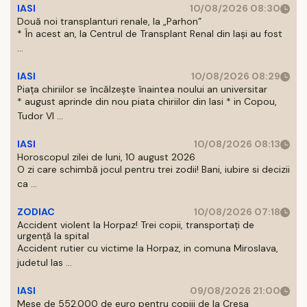
IASI
10/08/2026 08:30
Două noi transplanturi renale, la „Parhon”
* În acest an, la Centrul de Transplant Renal din Iaşi au fost
...
IASI
10/08/2026 08:29
Piața chiriilor se încălzește înaintea noului an universitar
* august aprinde din nou piata chiriilor din Iasi * in Copou,
Tudor Vl ...
IASI
10/08/2026 08:13
Horoscopul zilei de luni, 10 august 2026
O zi care schimbă jocul pentru trei zodii! Bani, iubire si decizii
ca ...
ZODIAC
10/08/2026 07:18
Accident violent la Horpaz! Trei copii, transportați de
urgență la spital
Accident rutier cu victime la Horpaz, in comuna Miroslava,
judetul Ias ...
IASI
09/08/2026 21:00
Mese de 552.000 de euro pentru copiii de la Creșa