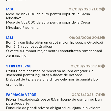
IASI
09/08/2026 21:00
Mese de 552.000 de euro pentru copiii de la Creșa
Miroslava
Mese de 552.000 de euro pentru copiii de la Cresa
Miroslava * admin ...
IASI
09/08/2026 20:13
Românii din Italia obțin un drept major: Episcopia Ortodoxă
Română, recunoscută oficial
O veste cu impact major pentru comunitatea romanească
din Italia: Epi ...
STIRI EXTERNE
09/08/2026 17:16
Studiul care schimbă perspectiva asupra orașelor. Ce
înseamnă pentru Iași, oraș sufocat de betoane
Diabetul de tip 2 este una dintre cele mai răspandite boli
cronice la ...
FARMACIA VERDE
09/08/2026 17:11
Pilonul II explodează: peste 8,5 milioane de oameni au bani
puși deoparte
Fondurile de pensii private obligatorii au ajuns la o valoare