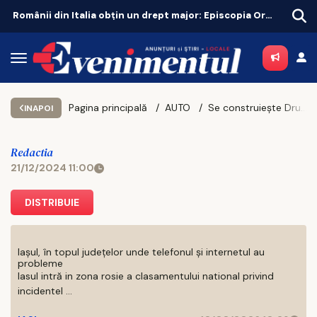
Românii din Italia obțin un drept major: Episcopia Ortodoxă Română, recunoscută oficial
Pagina principală
AUTO
Se construiește Drumul Expres Bacău-Piatra Neamţ care va lega 2 mari orașe ale României
INAPOI
Redactia
21/12/2024 11:00
DISTRIBUIE
Iașul, în topul județelor unde telefonul și internetul au
probleme
Iasul intră in zona rosie a clasamentului national privind
incidentel ...