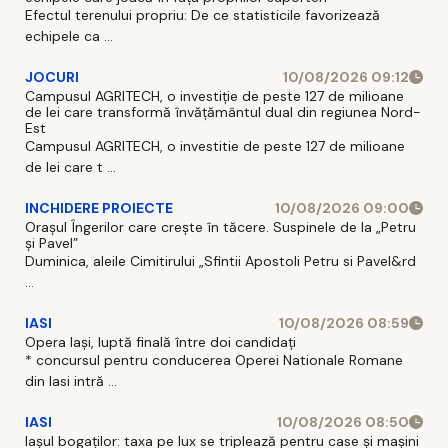
Efectul terenului propriu: De ce statisticile favorizează
echipele ca ...
JOCURI
10/08/2026 09:12
Campusul AGRITECH, o investiție de peste 127 de milioane
de lei care transformă învățământul dual din regiunea Nord-
Est
Campusul AGRITECH, o investitie de peste 127 de milioane
de lei care t ...
INCHIDERE PROIECTE
10/08/2026 09:00
Orașul Îngerilor care crește în tăcere. Suspinele de la „Petru
și Pavel”
Duminica, aleile Cimitirului „Sfintii Apostoli Petru si Pavel&rd
...
IASI
10/08/2026 08:59
Opera Iași, luptă finală între doi candidați
* concursul pentru conducerea Operei Nationale Romane
din Iasi intră ...
IASI
10/08/2026 08:50
Iașul bogaților: taxa pe lux se triplează pentru case și mașini