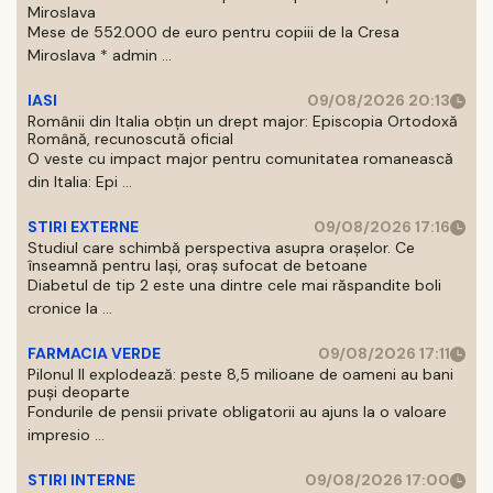
Miroslava
Mese de 552.000 de euro pentru copiii de la Cresa
Miroslava * admin ...
IASI
09/08/2026 20:13
Românii din Italia obțin un drept major: Episcopia Ortodoxă
Română, recunoscută oficial
O veste cu impact major pentru comunitatea romanească
din Italia: Epi ...
STIRI EXTERNE
09/08/2026 17:16
Studiul care schimbă perspectiva asupra orașelor. Ce
înseamnă pentru Iași, oraș sufocat de betoane
Diabetul de tip 2 este una dintre cele mai răspandite boli
cronice la ...
FARMACIA VERDE
09/08/2026 17:11
Pilonul II explodează: peste 8,5 milioane de oameni au bani
puși deoparte
Fondurile de pensii private obligatorii au ajuns la o valoare
impresio ...
STIRI INTERNE
09/08/2026 17:00