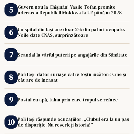
Guvern nou la Chișinău! Vasile Tofan promite
aderarea Republicii Moldova la UE până în 2028
Un spital din Iași are doar 2% din paturi ocupate.
Noile date CNAS, surprinzătoare
Scandal la vârful puterii pe angajările din Sănătate
Poli Iași, datorii uriașe către foștii jucători! Cine și
cât are de încasat
Postul cu apă, taina prin care trupul se reface
Poli Iași răspunde acuzațiilor: „Clubul era la un pas
de dispariție. Nu rescrieți istoria!”