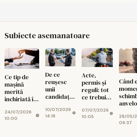
Subiecte asemanatoare
De ce
Acte,
Ce tip de
Când 
reușesc
permis și
mașină
momen
unii
reguli: tot
merită
schimb
candidați
ce trebuie
închiriată în
anvelo
să ia
să știi
funcție de
camio
10/07/2026
examenul
07/07/2026
despre
24/07/2026
traseul pe
14:18
28/05/
10:05
auto din
scutere
10:00
care îl ai
09:37
prima, iar
alții îl