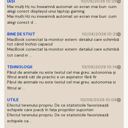
IASI
10/08/2026 10:29
Mai mulți Hz nu înseamnă automat un ecran mai bun: cum
alegi corect displayul unui laptop gaming
Mai multi Hz nu inseamnă automat un ecran mai bun: cum
alegi corect d ...
BINE DE STIUT
10/08/2026 10:21
MacBook conectat la monitor extern: detaliul care schimbă
tot când închizi capacul
MacBook conectat la monitor extern: detaliul care schimbă
tot cand in ...
TEHNOLOGII
10/08/2026 10:14
Părul de animale nu este testul cel mai greu: autonomia și
filtrul arată cât de practic e un aspirator fără fir
Părul de animale nu este testul cel mai greu: autonomia si
filtrul ar ...
UTILE
10/08/2026 10:08
Efectul terenului propriu: De ce statisticile favorizează
echipele care joacă în fața propriilor suporteri
Efectul terenului propriu: De ce statisticile favorizează
echipele ca ...