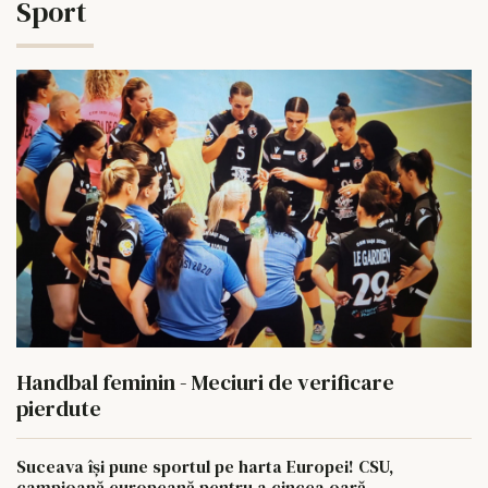
Sport
Handbal feminin - Meciuri de verificare
pierdute
Suceava își pune sportul pe harta Europei! CSU,
campioană europeană pentru a cincea oară