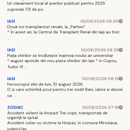
Un clasament local al averilor publicat pentru 2025
cuprinde 173 de po ...
IASI
10/08/2026 08:30
Două noi transplanturi renale, la „Parhon”
* În acest an, la Centrul de Transplant Renal din Iaşi au fost
...
IASI
10/08/2026 08:29
Piața chiriilor se încălzește înaintea noului an universitar
* august aprinde din nou piata chiriilor din Iasi * in Copou,
Tudor Vl ...
IASI
10/08/2026 08:13
Horoscopul zilei de luni, 10 august 2026
O zi care schimbă jocul pentru trei zodii! Bani, iubire si decizii
ca ...
ZODIAC
10/08/2026 07:18
Accident violent la Horpaz! Trei copii, transportați de
urgență la spital
Accident rutier cu victime la Horpaz, in comuna Miroslava,
judetul Ias ...