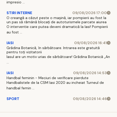
impresio ...
STIRI INTERNE
09/08/2026 17:00
O creangă a căzut peste o mașină, iar pompierii au fost la
un pas să rămână blocați de autoturismele parcate aiurea
O interventie care putea deveni dramatică la Iasi! Pompierii
au fost ...
IASI
09/08/2026 16:41
Grădina Botanică, în sărbătoare. Intrarea este gratuită
pentru toți vizitatorii
Iasul are un motiv urias de sărbătoare! Grădina Botanică „An
...
IASI
09/08/2026 14:53
Handbal feminin - Meciuri de verificare pierdute
Handbalistele de la CSM Iasi 2020 au incheiat Turneul de
handbal femin ...
SPORT
09/08/2026 14:46