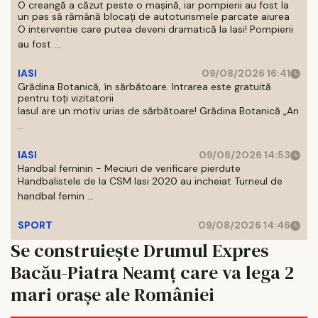
O creangă a căzut peste o mașină, iar pompierii au fost la
un pas să rămână blocați de autoturismele parcate aiurea
O interventie care putea deveni dramatică la Iasi! Pompierii
au fost ...
IASI
09/08/2026 16:41
Grădina Botanică, în sărbătoare. Intrarea este gratuită
pentru toți vizitatorii
Iasul are un motiv urias de sărbătoare! Grădina Botanică „An
...
IASI
09/08/2026 14:53
Handbal feminin - Meciuri de verificare pierdute
Handbalistele de la CSM Iasi 2020 au incheiat Turneul de
handbal femin ...
SPORT
09/08/2026 14:46
Se construiește Drumul Expres
Bacău-Piatra Neamţ care va lega 2
mari orașe ale României