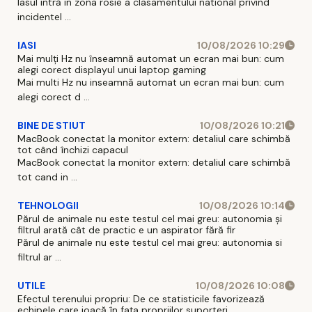
Iasul intră in zona rosie a clasamentului national privind
incidentel ...
IASI
10/08/2026 10:29
Mai mulți Hz nu înseamnă automat un ecran mai bun: cum
alegi corect displayul unui laptop gaming
Mai multi Hz nu inseamnă automat un ecran mai bun: cum
alegi corect d ...
BINE DE STIUT
10/08/2026 10:21
MacBook conectat la monitor extern: detaliul care schimbă
tot când închizi capacul
MacBook conectat la monitor extern: detaliul care schimbă
tot cand in ...
TEHNOLOGII
10/08/2026 10:14
Părul de animale nu este testul cel mai greu: autonomia și
filtrul arată cât de practic e un aspirator fără fir
Părul de animale nu este testul cel mai greu: autonomia si
filtrul ar ...
UTILE
10/08/2026 10:08
Efectul terenului propriu: De ce statisticile favorizează
echipele care joacă în fața propriilor suporteri