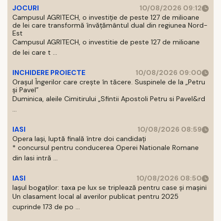
JOCURI
10/08/2026 09:12
Campusul AGRITECH, o investiție de peste 127 de milioane
de lei care transformă învățământul dual din regiunea Nord-
Est
Campusul AGRITECH, o investitie de peste 127 de milioane
de lei care t ...
INCHIDERE PROIECTE
10/08/2026 09:00
Orașul Îngerilor care crește în tăcere. Suspinele de la „Petru
și Pavel”
Duminica, aleile Cimitirului „Sfintii Apostoli Petru si Pavel&rd
...
IASI
10/08/2026 08:59
Opera Iași, luptă finală între doi candidați
* concursul pentru conducerea Operei Nationale Romane
din Iasi intră ...
IASI
10/08/2026 08:50
Iașul bogaților: taxa pe lux se triplează pentru case și mașini
Un clasament local al averilor publicat pentru 2025
cuprinde 173 de po ...