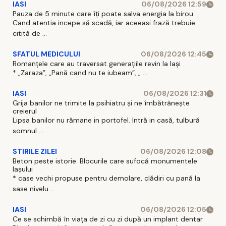
IASI
06/08/2026 12:59
Pauza de 5 minute care îți poate salva energia la birou
Cand atentia incepe să scadă, iar aceeasi frază trebuie
citită de ...
SFATUL MEDICULUI
06/08/2026 12:45
Romanțele care au traversat generațiile revin la Iași
* „Zaraza”, „Pană cand nu te iubeam”, „ ...
IASI
06/08/2026 12:31
Grija banilor ne trimite la psihiatru și ne îmbătrânește
creierul
Lipsa banilor nu rămane in portofel. Intră in casă, tulbură
somnul ...
STIRILE ZILEI
06/08/2026 12:08
Beton peste istorie. Blocurile care sufocă monumentele
Iașului
* case vechi propuse pentru demolare, clădiri cu pană la
sase nivelu ...
IASI
06/08/2026 12:05
Ce se schimbă în viața de zi cu zi după un implant dentar