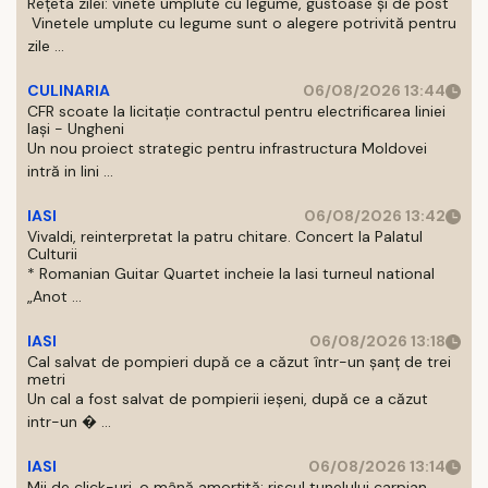
Rețeta zilei: vinete umplute cu legume, gustoase și de post
Vinetele umplute cu legume sunt o alegere potrivită pentru
zile ...
CULINARIA
06/08/2026 13:44
CFR scoate la licitație contractul pentru electrificarea liniei
Iași - Ungheni
Un nou proiect strategic pentru infrastructura Moldovei
intră in lini ...
IASI
06/08/2026 13:42
Vivaldi, reinterpretat la patru chitare. Concert la Palatul
Culturii
* Romanian Guitar Quartet incheie la Iasi turneul national
„Anot ...
IASI
06/08/2026 13:18
Cal salvat de pompieri după ce a căzut într-un şanţ de trei
metri
Un cal a fost salvat de pompierii ieşeni, după ce a căzut
intr-un � ...
IASI
06/08/2026 13:14
Mii de click-uri, o mână amorțită: riscul tunelului carpian