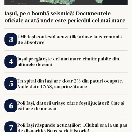
Iașul, pe o bombă seismică! Documentele
oficiale arată unde este pericolul cel mai mare
UMF Iași contestă acuzațiile aduse la ceremonia
de absolvire
Iașul pregătește cel mai mare cimitir public din
ultimele decenii
Un spital din Iași are doar 2% din paturi ocupate.
Noile date CNAS, surprinzătoare
Poli Iași, datorii uriașe către foștii jucători! Cine și
cât are de încasat
Poli Iași răspunde acuzațiilor: „Clubul era la un pas
de dispariție. Nu rescrieți istoria!”