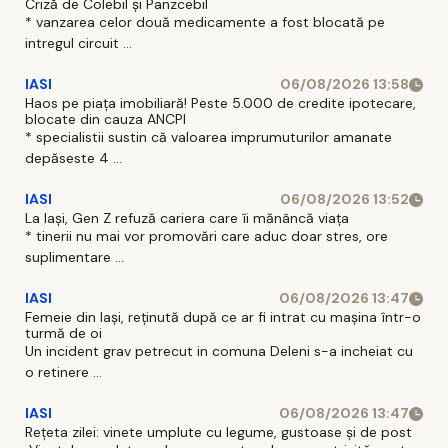
Criză de Colebil și Panzcebil
Neamț prin
* vanzarea celor două medicamente a fost blocată pe
dotare
intregul circuit ...
specifică”/ cod
F-PNRR-Dotari-
IASI
06/08/2026 13:58
2023-
Haos pe piața imobiliară! Peste 5.000 de credite ipotecare,
blocate din cauza ANCPI
* specialistii sustin că valoarea imprumuturilor amanate
depăseste 4 ...
IASI
06/08/2026 13:52
La Iași, Gen Z refuză cariera care îi mănâncă viața
* tinerii nu mai vor promovări care aduc doar stres, ore
suplimentare ...
IASI
06/08/2026 13:47
Femeie din Iași, reținută după ce ar fi intrat cu mașina într-o
turmă de oi
Un incident grav petrecut in comuna Deleni s-a incheiat cu
o retinere ...
IASI
06/08/2026 13:47
Rețeta zilei: vinete umplute cu legume, gustoase și de post