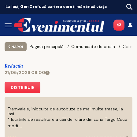
CFR scoate la licitație contractul pentru electrificarea liniei Iași - Ungheni
Pagina principală
Comunicate de presa
INAPOI
Redactia
21/05/2026 09:00
DISTRIBUIE
Tramvaiele, înlocuite de autobuze pe mai multe trasee, la
Iași
* lucrările de reabilitare a căii de rulare din zona Targu Cucu
modi ...