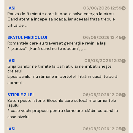
IASI
06/08/2026 12:59
Pauza de 5 minute care îți poate salva energia la birou
Cand atentia incepe să scadă, iar aceeasi frază trebuie
citită de ...
SFATUL MEDICULUI
06/08/2026 12:45
Romanțele care au traversat generațiile revin la Iași
* „Zaraza”, „Pană cand nu te iubeam”, „ ...
IASI
06/08/2026 12:31
Grija banilor ne trimite la psihiatru și ne îmbătrânește
creierul
Lipsa banilor nu rămane in portofel. Intră in casă, tulbură
somnul ...
STIRILE ZILEI
06/08/2026 12:08
Beton peste istorie. Blocurile care sufocă monumentele
Iașului
* case vechi propuse pentru demolare, clădiri cu pană la
sase nivelu ...
IASI
06/08/2026 12:05