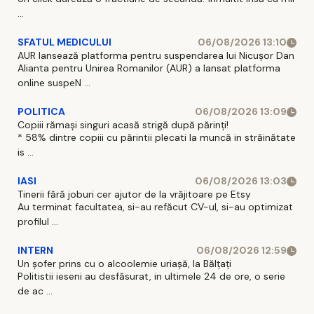
...
SFATUL MEDICULUI
06/08/2026 13:10
AUR lansează platforma pentru suspendarea lui Nicușor Dan
Alianta pentru Unirea Romanilor (AUR) a lansat platforma
online suspeN ...
POLITICA
06/08/2026 13:09
Copiii rămași singuri acasă strigă după părinți!
* 58% dintre copiii cu părintii plecati la muncă in străinătate
is ...
IASI
06/08/2026 13:03
Tinerii fără joburi cer ajutor de la vrăjitoare pe Etsy
Au terminat facultatea, si-au refăcut CV-ul, si-au optimizat
profilul ...
INTERN
06/08/2026 12:59
Un șofer prins cu o alcoolemie uriașă, la Bălțați
Politistii ieseni au desfăsurat, in ultimele 24 de ore, o serie
de ac ...