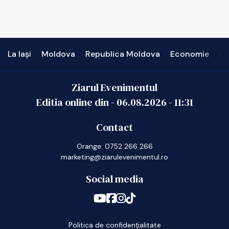
La Iași
Moldova
Republica Moldova
Economie
In
Ziarul Evenimentul
Editia online din -
06.08.2026
-
11:31
Contact
Orange: 0752 266 266
marketing@ziarulevenimentul.ro
Social media
Politica de confidențialitate