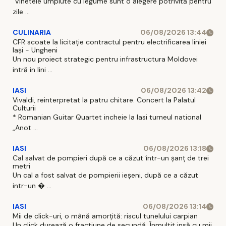
Vinetele umplute cu legume sunt o alegere potrivită pentru
zile ...
CULINARIA
06/08/2026 13:44
CFR scoate la licitație contractul pentru electrificarea liniei
Iași - Ungheni
Un nou proiect strategic pentru infrastructura Moldovei
intră in lini ...
IASI
06/08/2026 13:42
Vivaldi, reinterpretat la patru chitare. Concert la Palatul
Culturii
* Romanian Guitar Quartet incheie la Iasi turneul national
„Anot ...
IASI
06/08/2026 13:18
Cal salvat de pompieri după ce a căzut într-un şanţ de trei
metri
Un cal a fost salvat de pompierii ieşeni, după ce a căzut
intr-un � ...
IASI
06/08/2026 13:14
Mii de click-uri, o mână amorțită: riscul tunelului carpian
Un click durează o fractiune de secundă. Înmultit insă cu mii