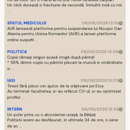
Un click durează o fractiune de secundă. Înmultit insă cu mii
...
SFATUL MEDICULUI
06/08/2026 13:10
AUR lansează platforma pentru suspendarea lui Nicușor Dan
Alianta pentru Unirea Romanilor (AUR) a lansat platforma
online suspeN ...
POLITICA
06/08/2026 13:09
Copiii rămași singuri acasă strigă după părinți!
* 58% dintre copiii cu părintii plecati la muncă in străinătate
is ...
IASI
06/08/2026 13:03
Tinerii fără joburi cer ajutor de la vrăjitoare pe Etsy
Au terminat facultatea, si-au refăcut CV-ul, si-au optimizat
profilul ...
INTERN
06/08/2026 12:59
Un șofer prins cu o alcoolemie uriașă, la Bălțați
Politistii ieseni au desfăsurat, in ultimele 24 de ore, o serie
de ac ...