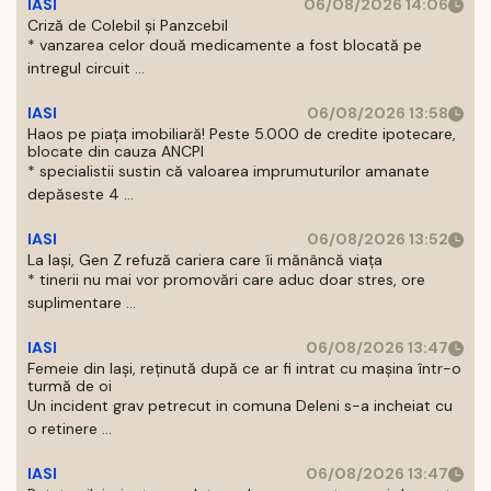
IASI
06/08/2026 14:06
Criză de Colebil și Panzcebil
* vanzarea celor două medicamente a fost blocată pe
intregul circuit ...
IASI
06/08/2026 13:58
Haos pe piața imobiliară! Peste 5.000 de credite ipotecare,
blocate din cauza ANCPI
* specialistii sustin că valoarea imprumuturilor amanate
depăseste 4 ...
IASI
06/08/2026 13:52
La Iași, Gen Z refuză cariera care îi mănâncă viața
* tinerii nu mai vor promovări care aduc doar stres, ore
suplimentare ...
IASI
06/08/2026 13:47
Femeie din Iași, reținută după ce ar fi intrat cu mașina într-o
turmă de oi
Un incident grav petrecut in comuna Deleni s-a incheiat cu
o retinere ...
IASI
06/08/2026 13:47