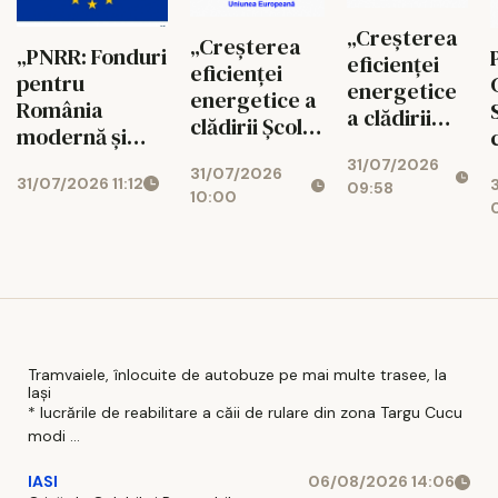
prinde
universitatea
local prin
contur la
cu piața
„Creșterea
„Creșterea
modernizarea
Iași. Fosta
„PNRR: Fonduri
muncii
eficienței
eficienței
stațiunii „Băile
fermă
pentru
energetice
energetice a
Oglinzi”- Faza 1
didactică
România
a clădirii
clădirii Școlii
– Construire
de la
modernă și
Școlii
Gimnaziale
infrastructură
Ezăreni
reformată!”
31/07/2026
Gimnaziale
31/07/2026
nr. 10", COD
de agrement și
devine
31/07/2026 11:12
UAT COMUNA
09:58
nr. 10", COD
10:00
SMIS 329891
revitalizare
centru de
FĂUREI, în
SMIS 329891
spații verzi” ,
pregătire
calitate de
co
pentru
Beneficiar,
meseriile
anunță
viitorului
finalizarea
proiectului
„Îmbunătățirea
Tramvaiele, înlocuite de autobuze pe mai multe trasee, la
Iași
infrastructurii
* lucrările de reabilitare a căii de rulare din zona Targu Cucu
educaționale
modi ...
din comuna
Făurei, județul
IASI
06/08/2026 14:06