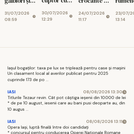
cuptor cu
gălbiori și
crocante în
rumene
legume de
mozzarella
foi de orez,
sățioa
30/07/2026
31/07/2026
24/07/2026
vară
23/07/2
gata rapid
12:29
08:59
11:17
13:14
Iașul bogaților: taxa pe lux se triplează pentru case și mașini
Un clasament local al averilor publicat pentru 2025
cuprinde 173 de po ...
IASI
08/08/2026 13:30
Titlurile Tezaur revin. Cât pot câștiga ieșenii din 10.000 de lei
* de pe 10 august, iesenii care au bani pusi deoparte au, din
10 augus ...
IASI
08/08/2026 13:11
Opera Iași, luptă finală între doi candidați
* concursul pentru conducerea Operei Nationale Romane