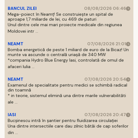
BANCUL ZILEI
08/08/2026 06:46
Mega-poiect în Neamț! Se construiește un spital de
aproape 1,7 miliarde de lei, cu 469 de paturi
Unul dintre cele mai mari proiecte medicale din regiunea
Moldovei intr ...
NEAMT
07/08/2026 21:01
Bomba energetică de peste 1 miliard de euro de la Bicaz! Un
munte va ascunde o centrală uriașă de 340 MW
*compania Hydro Blue Energy Iasi, controlată de omul de
afaceri Iulia ...
NEAMT
07/08/2026 20:54
Examenul de specialitate pentru medici se schimbă radical
din toamnă
* in teorie, sistemul elimină una dintre marile vulnerabilităti
ale ...
IASI
07/08/2026 20:47
Bucșinescu intră în șantier pentru fluidizarea circulației
Una dintre intersectiile care dau zilnic bătăi de cap soferilor
din ...