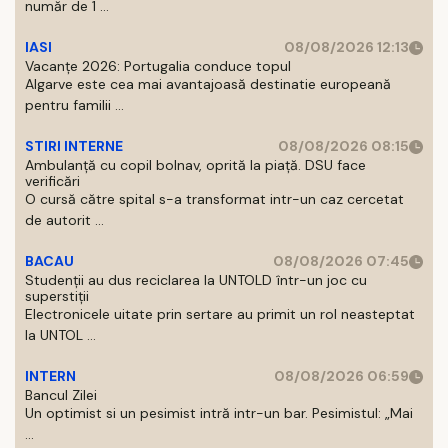
număr de 1 ...
IASI
08/08/2026 12:13
Vacanțe 2026: Portugalia conduce topul
Algarve este cea mai avantajoasă destinatie europeană
pentru familii ...
STIRI INTERNE
08/08/2026 08:15
Ambulanță cu copil bolnav, oprită la piață. DSU face
verificări
O cursă către spital s-a transformat intr-un caz cercetat
de autorit ...
BACAU
08/08/2026 07:45
Studenții au dus reciclarea la UNTOLD într-un joc cu
superstiții
Electronicele uitate prin sertare au primit un rol neasteptat
la UNTOL ...
INTERN
08/08/2026 06:59
Bancul Zilei
Un optimist si un pesimist intră intr-un bar. Pesimistul: „Mai
...