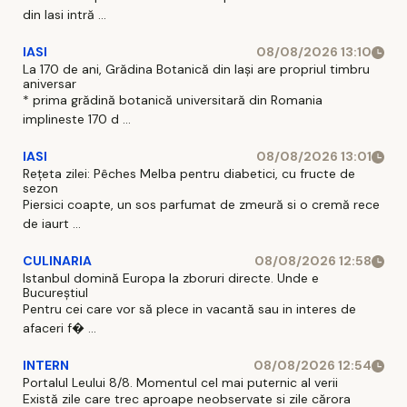
din Iasi intră ...
IASI
08/08/2026 13:10
La 170 de ani, Grădina Botanică din Iași are propriul timbru
aniversar
* prima grădină botanică universitară din Romania
implineste 170 d ...
IASI
08/08/2026 13:01
Rețeta zilei: Pêches Melba pentru diabetici, cu fructe de
sezon
Piersici coapte, un sos parfumat de zmeură si o cremă rece
de iaurt ...
CULINARIA
08/08/2026 12:58
Istanbul domină Europa la zboruri directe. Unde e
Bucureștiul
Pentru cei care vor să plece in vacantă sau in interes de
afaceri f� ...
INTERN
08/08/2026 12:54
Portalul Leului 8/8. Momentul cel mai puternic al verii
Există zile care trec aproape neobservate si zile cărora