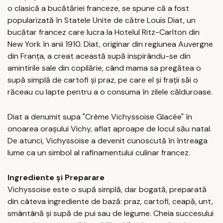
o clasică a bucătăriei franceze, se spune că a fost
popularizată în Statele Unite de către Louis Diat, un
bucătar francez care lucra la Hotelul Ritz-Carlton din
New York în anii 1910. Diat, originar din regiunea Auvergne
din Franța, a creat această supă inspirându-se din
amintirile sale din copilărie, când mama sa pregătea o
supă simplă de cartofi și praz, pe care el și frații săi o
răceau cu lapte pentru a o consuma în zilele călduroase.
Diat a denumit supa "Crème Vichyssoise Glacée" în
onoarea orașului Vichy, aflat aproape de locul său natal.
De atunci, Vichyssoise a devenit cunoscută în întreaga
lume ca un simbol al rafinamentului culinar francez.
Ingrediente și Preparare
Vichyssoise este o supă simplă, dar bogată, preparată
din câteva ingrediente de bază: praz, cartofi, ceapă, unt,
smântână și supă de pui sau de legume. Cheia succesului