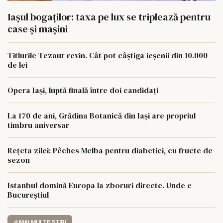
Iașul bogaților: taxa pe lux se triplează pentru
case și mașini
Titlurile Tezaur revin. Cât pot câștiga ieșenii din 10.000
de lei
Opera Iași, luptă finală între doi candidați
La 170 de ani, Grădina Botanică din Iași are propriul
timbru aniversar
Rețeta zilei: Pêches Melba pentru diabetici, cu fructe de
sezon
Istanbul domină Europa la zboruri directe. Unde e
Bucureștiul
MAI MULTE STIRI