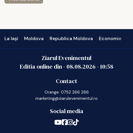
La Iași
Moldova
Republica Moldova
Economie
In
Ziarul Evenimentul
Editia online din -
08.08.2026
-
10:58
Contact
Orange: 0752 266 266
marketing@ziarulevenimentul.ro
Social media