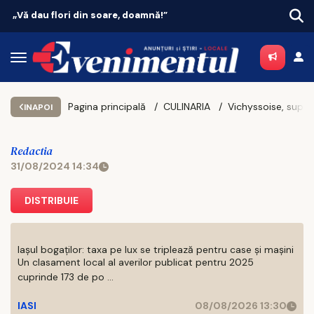
doamnă!”
Vacanțe 2026: Portugalia condu
Pagina principală
CULINARIA
INAPOI
Redactia
31/08/2024 14:34
DISTRIBUIE
Iașul bogaților: taxa pe lux se triplează pentru case și mașini
Un clasament local al averilor publicat pentru 2025
cuprinde 173 de po ...
IASI
08/08/2026 13:30