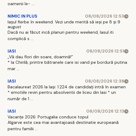
oamenii le- ...
NIMIC IN PLUS
08/08/2026 12:53
Iașul fierbe în weekend. Vezi unde merită să ieși pe 8 și 9
august
Dacă nu ai făcut incă planuri pentru weekend, Iasul iti
complică s ...
IASI
08/08/2026 12:51
„Vă dau flori din soare, doamnă!”
* la Chirilă, printre bătranele care isi vand pe bordură putina
mar ...
IASI
08/08/2026 12:38
Bacalaureat 2026 la Iași: 1.224 de candidați intră în examen
* emotiile revin pentru absolventii de liceu din Iasi * un
număr de 1 ...
IASI
08/08/2026 12:13
Vacanțe 2026: Portugalia conduce topul
Algarve este cea mai avantajoasă destinatie europeană
pentru familii ...