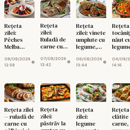
Rețeta
Rețeta
Rețeta
Rețeta 
zilei:
zilei:
zilei: vinete
tocăni
Ruladă de
Pêches
umplute cu
năut c
carne cu
Melba
legume,
legum
ciuperci,
pentru
gustoase și
07/08/2026
08/08/2026
06/08/2026
dovlecei și
04/08/
diabetici,
de post
13:42
12:58
13:44
14:16
mozzarella
cu fructe
de sezon
Rețeta
Rețeta zilei
Rețeta
Rețeta 
zilei:
-- ruladă de
zilei:
clătite
păstrăv la
carne cu
legume
carne,