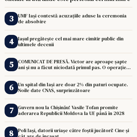
UMF Iași contestă acuzațiile aduse la ceremonia
de absolvire
Iașul pregătește cel mai mare cimitir public din
ultimele decenii
COMUNICAT DE PRESĂ. Victor are aproape șapte
ani și nu a făcut niciodată primul pas. O operație
de 33.000 de euro îi poate schimba viața.
Un spital din Iași are doar 2% din paturi ocupate.
Noile date CNAS, surprinzătoare
Guvern nou la Chișinău! Vasile Tofan promite
aderarea Republicii Moldova la UE până în 2028
Poli Iași, datorii uriașe către foștii jucători! Cine și
cât are de încasat