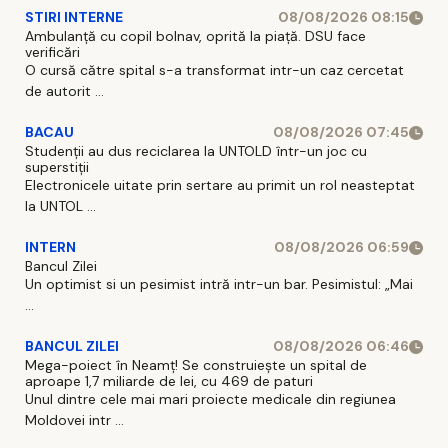
STIRI INTERNE
08/08/2026 08:15
Ambulanță cu copil bolnav, oprită la piață. DSU face
verificări
O cursă către spital s-a transformat intr-un caz cercetat
de autorit ...
BACAU
08/08/2026 07:45
Studenții au dus reciclarea la UNTOLD într-un joc cu
superstiții
Electronicele uitate prin sertare au primit un rol neasteptat
la UNTOL ...
INTERN
08/08/2026 06:59
Bancul Zilei
Un optimist si un pesimist intră intr-un bar. Pesimistul: „Mai
...
BANCUL ZILEI
08/08/2026 06:46
Mega-poiect în Neamț! Se construiește un spital de
aproape 1,7 miliarde de lei, cu 469 de paturi
Unul dintre cele mai mari proiecte medicale din regiunea
Moldovei intr ...