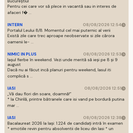
Bucureștiul
Pentru cei care vor să plece in vacantă sau in interes de
afaceri f� ...
INTERN
08/08/2026 12:54
Portalul Leului 8/8. Momentul cel mai puternic al verii
Există zile care trec aproape neobservate si zile cărora
oamenii le- ...
NIMIC IN PLUS
08/08/2026 12:53
Iașul fierbe în weekend. Vezi unde merită să ieși pe 8 și 9
august
Dacă nu ai făcut incă planuri pentru weekend, Iasul iti
complică s ...
IASI
08/08/2026 12:51
„Vă dau flori din soare, doamnă!”
* la Chirilă, printre bătranele care isi vand pe bordură putina
mar ...
IASI
08/08/2026 12:38
Bacalaureat 2026 la Iași: 1.224 de candidați intră în examen
* emotiile revin pentru absolventii de liceu din Iasi * un