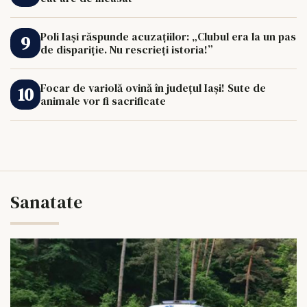
Poli Iași răspunde acuzațiilor: „Clubul era la un pas
de dispariție. Nu rescrieți istoria!”
Focar de variolă ovină în județul Iași! Sute de
animale vor fi sacrificate
Sanatate