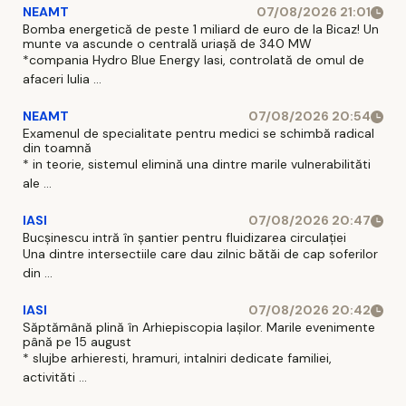
NEAMT
07/08/2026 21:01
Bomba energetică de peste 1 miliard de euro de la Bicaz! Un
munte va ascunde o centrală uriașă de 340 MW
*compania Hydro Blue Energy Iasi, controlată de omul de
afaceri Iulia ...
NEAMT
07/08/2026 20:54
Examenul de specialitate pentru medici se schimbă radical
din toamnă
* in teorie, sistemul elimină una dintre marile vulnerabilităti
ale ...
IASI
07/08/2026 20:47
Bucșinescu intră în șantier pentru fluidizarea circulației
Una dintre intersectiile care dau zilnic bătăi de cap soferilor
din ...
IASI
07/08/2026 20:42
Săptămână plină în Arhiepiscopia Iașilor. Marile evenimente
până pe 15 august
* slujbe arhieresti, hramuri, intalniri dedicate familiei,
activităti ...