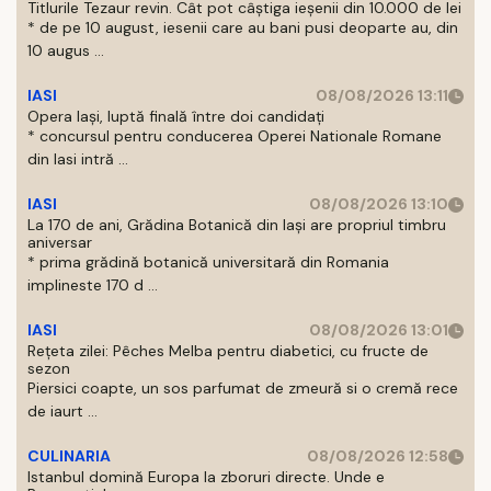
Titlurile Tezaur revin. Cât pot câștiga ieșenii din 10.000 de lei
* de pe 10 august, iesenii care au bani pusi deoparte au, din
10 augus ...
IASI
08/08/2026 13:11
Opera Iași, luptă finală între doi candidați
* concursul pentru conducerea Operei Nationale Romane
din Iasi intră ...
IASI
08/08/2026 13:10
La 170 de ani, Grădina Botanică din Iași are propriul timbru
aniversar
* prima grădină botanică universitară din Romania
implineste 170 d ...
IASI
08/08/2026 13:01
Rețeta zilei: Pêches Melba pentru diabetici, cu fructe de
sezon
Piersici coapte, un sos parfumat de zmeură si o cremă rece
de iaurt ...
CULINARIA
08/08/2026 12:58
Istanbul domină Europa la zboruri directe. Unde e