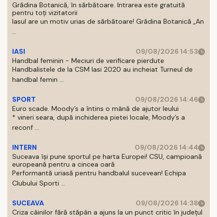
Grădina Botanică, în sărbătoare. Intrarea este gratuită
pentru toți vizitatorii
Iasul are un motiv urias de sărbătoare! Grădina Botanică „An
...
IASI
09/08/2026 14:53
Handbal feminin - Meciuri de verificare pierdute
Handbalistele de la CSM Iasi 2020 au incheiat Turneul de
handbal femin ...
SPORT
09/08/2026 14:46
Euro scade. Moody’s a întins o mână de ajutor leului
* vineri seara, după inchiderea pietei locale, Moody’s a
reconf ...
INTERN
09/08/2026 14:44
Suceava își pune sportul pe harta Europei! CSU, campioană
europeană pentru a cincea oară
Performantă uriasă pentru handbalul sucevean! Echipa
Clubului Sporti ...
SUCEAVA
09/08/2026 14:38
Criza câinilor fără stăpân a ajuns la un punct critic în județul