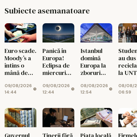
Subiecte asemanatoare
Euro scade.
Panică în
Istanbul
Studen
Moody’s a
Europa!
domină
au dus
întins o
Eclipsa de
Europa la
recicl
mână de
miercuri
zboruri
la UN
ajutor
lovește un
directe.
într-un
09/08/2026
09/08/2026
08/08/2026
08/08/
leului
sistem deja
Unde e
cu
14:44
12:44
12:54
06:59
împins la
Bucureștiul
superst
limită
Guvernul
Tinerii fără
Piața locală
Firmel