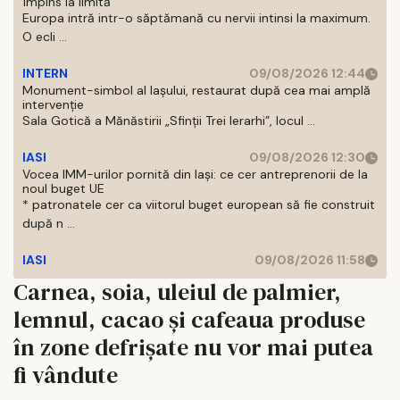
împins la limită
Europa intră intr-o săptămană cu nervii intinsi la maximum.
O ecli ...
INTERN
09/08/2026 12:44
Monument-simbol al Iaşului, restaurat după cea mai amplă
intervenţie
Sala Gotică a Mănăstirii „Sfinţii Trei Ierarhi”, locul ...
IASI
09/08/2026 12:30
Vocea IMM-urilor pornită din Iași: ce cer antreprenorii de la
noul buget UE
* patronatele cer ca viitorul buget european să fie construit
după n ...
IASI
09/08/2026 11:58
Carnea, soia, uleiul de palmier,
lemnul, cacao și cafeaua produse
în zone defrișate nu vor mai putea
fi vândute