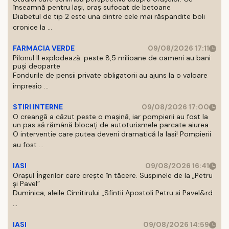
înseamnă pentru Iași, oraș sufocat de betoane
Diabetul de tip 2 este una dintre cele mai răspandite boli
cronice la ...
FARMACIA VERDE
09/08/2026 17:11
Pilonul II explodează: peste 8,5 milioane de oameni au bani
puși deoparte
Fondurile de pensii private obligatorii au ajuns la o valoare
impresio ...
STIRI INTERNE
09/08/2026 17:00
O creangă a căzut peste o mașină, iar pompierii au fost la
un pas să rămână blocați de autoturismele parcate aiurea
O interventie care putea deveni dramatică la Iasi! Pompierii
au fost ...
IASI
09/08/2026 16:41
Orașul Îngerilor care crește în tăcere. Suspinele de la „Petru
și Pavel”
Duminica, aleile Cimitirului „Sfintii Apostoli Petru si Pavel&rd
...
IASI
09/08/2026 14:59