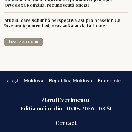
Ortodoxă Română, recunoscută oficial
Studiul care schimbă perspectiva asupra orașelor. Ce
înseamnă pentru Iași, oraș sufocat de betoane
MAI MULTE STIRI
La Iași
Moldova
Republica Moldova
Economie
In
Ziarul Evenimentul
Editia online din -
10.08.2026
-
03:51
Contact