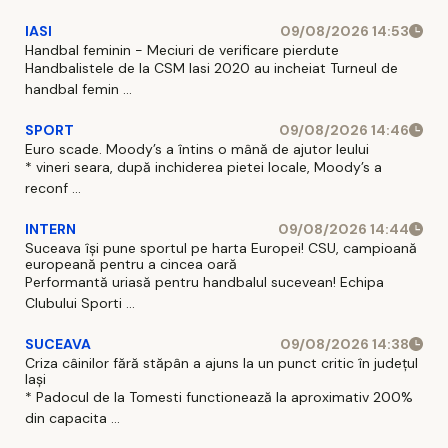
IASI
09/08/2026 14:53
Handbal feminin - Meciuri de verificare pierdute
Handbalistele de la CSM Iasi 2020 au incheiat Turneul de
handbal femin ...
SPORT
09/08/2026 14:46
Euro scade. Moody’s a întins o mână de ajutor leului
* vineri seara, după inchiderea pietei locale, Moody’s a
reconf ...
INTERN
09/08/2026 14:44
Suceava își pune sportul pe harta Europei! CSU, campioană
europeană pentru a cincea oară
Performantă uriasă pentru handbalul sucevean! Echipa
Clubului Sporti ...
SUCEAVA
09/08/2026 14:38
Criza câinilor fără stăpân a ajuns la un punct critic în județul
Iași
* Padocul de la Tomesti functionează la aproximativ 200%
din capacita ...