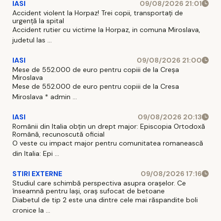
IASI
09/08/2026 21:01
Accident violent la Horpaz! Trei copii, transportați de
urgență la spital
Accident rutier cu victime la Horpaz, in comuna Miroslava,
judetul Ias ...
IASI
09/08/2026 21:00
Mese de 552.000 de euro pentru copiii de la Creșa
Miroslava
Mese de 552.000 de euro pentru copiii de la Cresa
Miroslava * admin ...
IASI
09/08/2026 20:13
Românii din Italia obțin un drept major: Episcopia Ortodoxă
Română, recunoscută oficial
O veste cu impact major pentru comunitatea romanească
din Italia: Epi ...
STIRI EXTERNE
09/08/2026 17:16
Studiul care schimbă perspectiva asupra orașelor. Ce
înseamnă pentru Iași, oraș sufocat de betoane
Diabetul de tip 2 este una dintre cele mai răspandite boli
cronice la ...