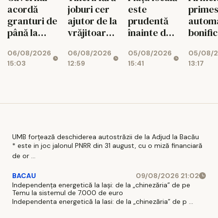
acordă
joburi cer
este
prime
granturi de
ajutor de la
prudentă
autom
până la
vrăjitoare
înainte de
bonific
200.000 de
pe Etsy
decizia
de 3% 
06/08/2026
06/08/2026
05/08/2026
05/08/
euro
Moody's
impozi
15:03
12:59
15:41
13:17
pentru
românii din
diaspora
UMB forțează deschiderea autostrăzii de la Adjud la Bacău
* este in joc jalonul PNRR din 31 august, cu o miză financiară
de or ...
BACAU
09/08/2026 21:02
Independența energetică la Iași: de la „chinezăria” de pe
Temu la sistemul de 7.000 de euro
Independenta energetică la Iasi: de la „chinezăria” de p ...