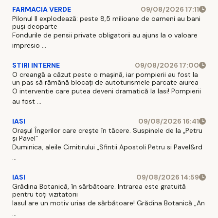
FARMACIA VERDE
09/08/2026 17:11
Pilonul II explodează: peste 8,5 milioane de oameni au bani
puși deoparte
Fondurile de pensii private obligatorii au ajuns la o valoare
impresio ...
STIRI INTERNE
09/08/2026 17:00
O creangă a căzut peste o mașină, iar pompierii au fost la
un pas să rămână blocați de autoturismele parcate aiurea
O interventie care putea deveni dramatică la Iasi! Pompierii
au fost ...
IASI
09/08/2026 16:41
Orașul Îngerilor care crește în tăcere. Suspinele de la „Petru
și Pavel”
Duminica, aleile Cimitirului „Sfintii Apostoli Petru si Pavel&rd
...
IASI
09/08/2026 14:59
Grădina Botanică, în sărbătoare. Intrarea este gratuită
pentru toți vizitatorii
Iasul are un motiv urias de sărbătoare! Grădina Botanică „An
...