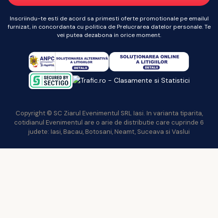
Inscriindu-te esti de acord sa primesti oferte promotionale pe emailul
furnizat, in concordanta cu politica de Prelucrarea datelor personale. Te
vei putea dezabona in orice moment.
Copyright © SC Ziarul Evenimentul SRL Iasi. In varianta tiparita,
cotidianul Evenimentul are o arie de distributie care cuprinde 6
judete: Iasi, Bacau, Botosani, Neamt, Suceava si Vaslui