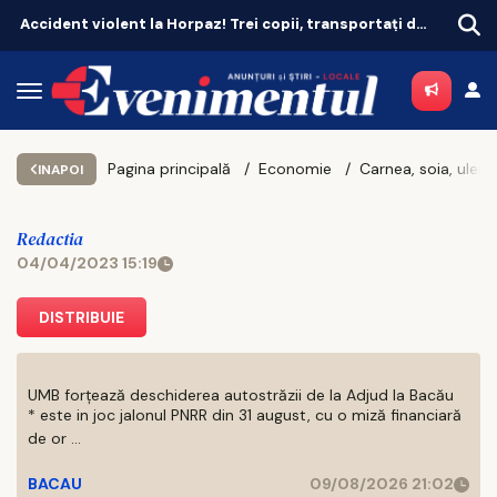
Accident violent la Horpaz! Trei copii, transportați de urgență la spital
O creangă a căzut peste o mașin
Pagina principală
Economie
INAPOI
Redactia
04/04/2023 15:19
DISTRIBUIE
UMB forțează deschiderea autostrăzii de la Adjud la Bacău
* este in joc jalonul PNRR din 31 august, cu o miză financiară
de or ...
BACAU
09/08/2026 21:02