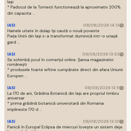
Iași
* Padocul de la Tomesti functionează la aproximativ 200%
din capacita ...
IASI
09/08/2026 14:13
Hainele uitate în dulap îşi caută o nouă poveste
Piaţa Unirii din Iaşi s-a transformat duminică intr-o uriaşă
gard ...
IASI
09/08/2026 13:53
Se schimbă jocul în comerțul online. Șansa magazinelor
românești
* produsele foarte ieftine cumpărate direct din afara Uniunii
Europen ...
IASI
09/08/2026 13:11
La 170 de ani, Grădina Botanică din Iași are propriul timbru
aniversar
* prima grădină botanică universitară din Romania
implineste 170 d ...
IASI
09/08/2026 13:01
Panică în Europa! Eclipsa de miercuri lovește un sistem deja