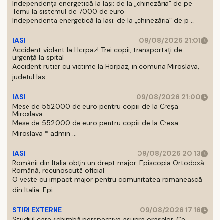
Independența energetică la Iași: de la „chinezăria” de pe
Temu la sistemul de 7.000 de euro
Independenta energetică la Iasi: de la „chinezăria” de p ...
IASI
09/08/2026 21:01
Accident violent la Horpaz! Trei copii, transportați de
urgență la spital
Accident rutier cu victime la Horpaz, in comuna Miroslava,
judetul Ias ...
IASI
09/08/2026 21:00
Mese de 552.000 de euro pentru copiii de la Creșa
Miroslava
Mese de 552.000 de euro pentru copiii de la Cresa
Miroslava * admin ...
IASI
09/08/2026 20:13
Românii din Italia obțin un drept major: Episcopia Ortodoxă
Română, recunoscută oficial
O veste cu impact major pentru comunitatea romanească
din Italia: Epi ...
STIRI EXTERNE
09/08/2026 17:16
Studiul care schimbă perspectiva asupra orașelor. Ce