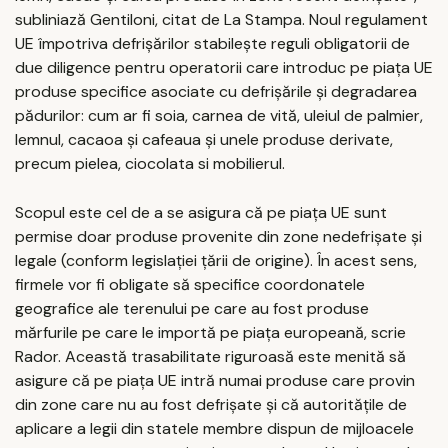
subliniază Gentiloni, citat de La Stampa. Noul regulament
UE împotriva defrișărilor stabilește reguli obligatorii de
due diligence pentru operatorii care introduc pe piața UE
produse specifice asociate cu defrișările și degradarea
pădurilor: cum ar fi soia, carnea de vită, uleiul de palmier,
lemnul, cacaoa și cafeaua și unele produse derivate,
precum pielea, ciocolata si mobilierul.
Scopul este cel de a se asigura că pe piața UE sunt
permise doar produse provenite din zone nedefrișate și
legale (conform legislației țării de origine). În acest sens,
firmele vor fi obligate să specifice coordonatele
geografice ale terenului pe care au fost produse
mărfurile pe care le importă pe piața europeană, scrie
Rador. Această trasabilitate riguroasă este menită să
asigure că pe piața UE intră numai produse care provin
din zone care nu au fost defrișate și că autoritățile de
aplicare a legii din statele membre dispun de mijloacele