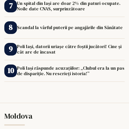
Un spital din Iași are doar 2% din paturi ocupate.
Noile date CNAS, surprinzătoare
Scandal la vârful puterii pe angajările din Sănătate
Poli Iași, datorii uriașe către foștii jucători! Cine și
cât are de încasat
Poli Iași răspunde acuzațiilor: „Clubul era la un pas
de dispariție. Nu rescrieți istoria!”
Moldova