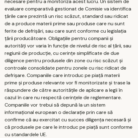
necesare pentru a monitoriza acest lucru. Un sistem de
evaluare comparativă gestionat de Comisie va identifica
țările care prezintă un risc scăzut, standard sau ridicat
de a produce materii prime sau produse care nu sunt
ferite de defrișări, sau care sunt conforme cu legislația
țării producătoare. Obligațiile pentru companii și
autorități vor varia în funcție de nivelul de risc al țării, sau
regiunii de producție, cu cerințe simplificate de due
diligence pentru produsele din zone cu risc scăzut și
controale consolidate pentru zonele cu risc ridicat de
defrișare. Companiile care introduc pe piață materii
prime și produse relevante vor fi monitorizate și trase la
răspundere de către autoritățile de aplicare a legii în
cazul în care nu respectă cerințele de reglementare.
Companiile vor trebui să depună la un sistem
informațional european o declarație prin care să
confirme că au exercitat cu succes diligența necesară și
că produsele pe care le introduc pe piață sunt conforme
cu standardele UE.