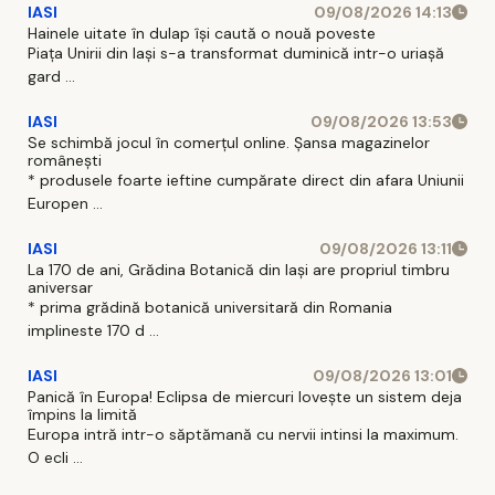
IASI
09/08/2026 14:13
Hainele uitate în dulap îşi caută o nouă poveste
Piaţa Unirii din Iaşi s-a transformat duminică intr-o uriaşă
gard ...
IASI
09/08/2026 13:53
Se schimbă jocul în comerțul online. Șansa magazinelor
românești
* produsele foarte ieftine cumpărate direct din afara Uniunii
Europen ...
IASI
09/08/2026 13:11
La 170 de ani, Grădina Botanică din Iași are propriul timbru
aniversar
* prima grădină botanică universitară din Romania
implineste 170 d ...
IASI
09/08/2026 13:01
Panică în Europa! Eclipsa de miercuri lovește un sistem deja
împins la limită
Europa intră intr-o săptămană cu nervii intinsi la maximum.
O ecli ...