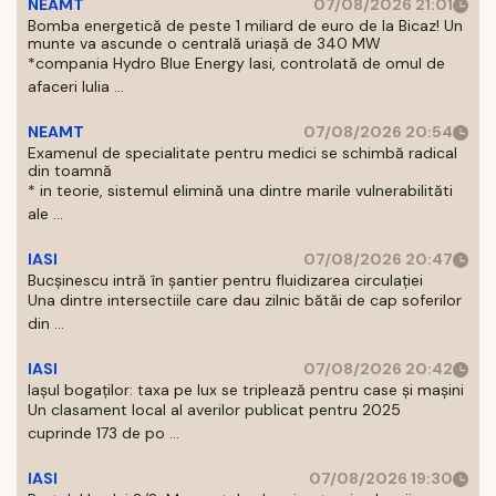
NEAMT
07/08/2026 21:01
Bomba energetică de peste 1 miliard de euro de la Bicaz! Un
munte va ascunde o centrală uriașă de 340 MW
*compania Hydro Blue Energy Iasi, controlată de omul de
afaceri Iulia ...
NEAMT
07/08/2026 20:54
Examenul de specialitate pentru medici se schimbă radical
din toamnă
* in teorie, sistemul elimină una dintre marile vulnerabilităti
ale ...
IASI
07/08/2026 20:47
Bucșinescu intră în șantier pentru fluidizarea circulației
Una dintre intersectiile care dau zilnic bătăi de cap soferilor
din ...
IASI
07/08/2026 20:42
Iașul bogaților: taxa pe lux se triplează pentru case și mașini
Un clasament local al averilor publicat pentru 2025
cuprinde 173 de po ...
IASI
07/08/2026 19:30