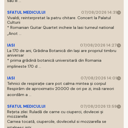
sau III ...
SFATUL MEDICULUI
07/08/2026 14:31
Vivaldi, reinterpretat la patru chitare. Concert la Palatul
Culturii
* Romanian Guitar Quartet incheie la Iasi turneul national
„Anot ...
IASI
07/08/2026 14:27
La 170 de ani, Grădina Botanică din Iași are propriul timbru
aniversar
* prima grădină botanică universitară din Romania
implineste 170 d ...
IASI
07/08/2026 14:01
Tehnici de respirație care pot calma mintea și corpul
Respirăm de aproximativ 20.000 de ori pe zi, insă rareori
acordăm a ...
SFATUL MEDICULUI
07/08/2026 13:59
Rețeta zilei: Ruladă de carne cu ciuperci, dovlecei și
mozzarella
Carnea tocată, ciupercile, dovlecelul si mozzarella se
intalnesc intr ...