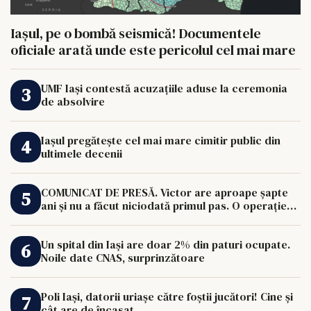
Iașul, pe o bombă seismică! Documentele
oficiale arată unde este pericolul cel mai mare
UMF Iași contestă acuzațiile aduse la ceremonia
de absolvire
Iașul pregătește cel mai mare cimitir public din
ultimele decenii
COMUNICAT DE PRESĂ. Victor are aproape șapte
ani și nu a făcut niciodată primul pas. O operație
de 33.000 de euro îi poate schimba viața.
Un spital din Iași are doar 2% din paturi ocupate.
Noile date CNAS, surprinzătoare
Poli Iași, datorii uriașe către foștii jucători! Cine și
cât are de încasat