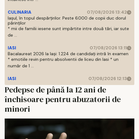
CULINARIA
07/08/2026 13:42
Iașul, în topul despărțirilor. Peste 6.000 de copii duc dorul
părinților
* mii de familii iesene sunt impărtite intre două tări, iar sute
de ...
IASI
07/08/2026 13:11
Bacalaureat 2026 la Iași: 1.224 de candidați intră în examen
* emotiile revin pentru absolventii de liceu din Iasi * un
număr de 1 ...
IASI
07/08/2026 12:13
Pedepse de până la 12 ani de
închisoare pentru abuzatorii de
minori