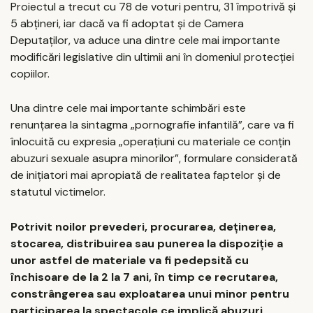
Proiectul a trecut cu 78 de voturi pentru, 31 împotrivă și
5 abțineri, iar dacă va fi adoptat și de Camera
Deputaților, va aduce una dintre cele mai importante
modificări legislative din ultimii ani în domeniul protecției
copiilor.
Una dintre cele mai importante schimbări este
renunțarea la sintagma „pornografie infantilă”, care va fi
înlocuită cu expresia „operațiuni cu materiale ce conțin
abuzuri sexuale asupra minorilor”, formulare considerată
de inițiatori mai apropiată de realitatea faptelor și de
statutul victimelor.
Potrivit noilor prevederi, procurarea, deținerea,
stocarea, distribuirea sau punerea la dispoziție a
unor astfel de materiale va fi pedepsită cu
închisoare de la 2 la 7 ani, în timp ce recrutarea,
constrângerea sau exploatarea unui minor pentru
participarea la spectacole ce implică abuzuri