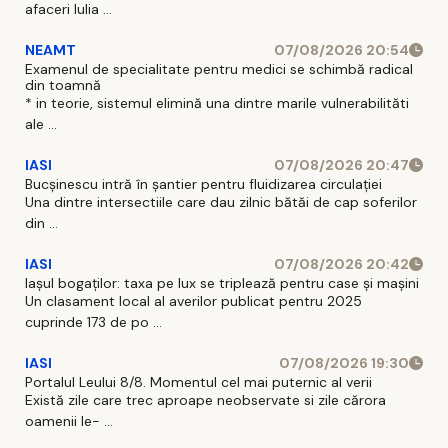
afaceri Iulia ...
NEAMT
07/08/2026 20:54
Examenul de specialitate pentru medici se schimbă radical
din toamnă
* in teorie, sistemul elimină una dintre marile vulnerabilităti
ale ...
IASI
07/08/2026 20:47
Bucșinescu intră în șantier pentru fluidizarea circulației
Una dintre intersectiile care dau zilnic bătăi de cap soferilor
din ...
IASI
07/08/2026 20:42
Iașul bogaților: taxa pe lux se triplează pentru case și mașini
Un clasament local al averilor publicat pentru 2025
cuprinde 173 de po ...
IASI
07/08/2026 19:30
Portalul Leului 8/8. Momentul cel mai puternic al verii
Există zile care trec aproape neobservate si zile cărora
oamenii le- ...