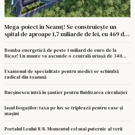
Mega-poiect în Neamț! Se construiește un
spital de aproape 1,7 miliarde de lei, cu 469 de
paturi
Bomba energetică de peste 1 miliard de euro de la
Bicaz! Un munte va ascunde o centrală uriașă de 340
MW
Examenul de specialitate pentru medici se schimbă
radical din toamnă
Bucșinescu intră în șantier pentru fluidizarea circulației
Iașul bogaților: taxa pe lux se triplează pentru case și
mașini
Portalul Leului 8/8. Momentul cel mai puternic al verii