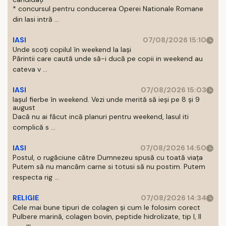
* concursul pentru conducerea Operei Nationale Romane
din Iasi intră ...
IASI
07/08/2026 15:10
Unde scoți copilul în weekend la Iași
Părintii care caută unde să-i ducă pe copii in weekend au
cateva v ...
IASI
07/08/2026 15:03
Iașul fierbe în weekend. Vezi unde merită să ieși pe 8 și 9
august
Dacă nu ai făcut incă planuri pentru weekend, Iasul iti
complică s ...
IASI
07/08/2026 14:50
Postul, o rugăciune către Dumnezeu spusă cu toată viața
Putem să nu mancăm carne si totusi să nu postim. Putem
respecta rig ...
RELIGIE
07/08/2026 14:34
Cele mai bune tipuri de colagen și cum le folosim corect
Pulbere marină, colagen bovin, peptide hidrolizate, tip I, II