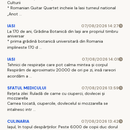
Culturii
* Romanian Guitar Quartet incheie la Iasi turneul national
„Anot ...
IASI
07/08/2026 14:27
La 170 de ani, Grădina Botanică din Iași are propriul timbru
aniversar
* prima grădină botanică universitară din Romania
implineste 170 d ...
IASI
07/08/2026 14:01
Tehnici de respirație care pot calma mintea și corpul
Respirăm de aproximativ 20.000 de ori pe zi, insă rareori
acordăm a ...
SFATUL MEDICULUI
07/08/2026 13:59
Rețeta zilei: Ruladă de carne cu ciuperci, dovlecei și
mozzarella
Carnea tocată, ciupercile, dovlecelul si mozzarella se
intalnesc intr ...
CULINARIA
07/08/2026 13:42
Iașul, în topul despărțirilor. Peste 6.000 de copii duc dorul