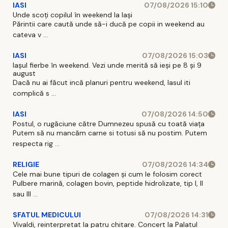
IASI
07/08/2026 15:10
Unde scoți copilul în weekend la Iași
Părintii care caută unde să-i ducă pe copii in weekend au
cateva v ...
IASI
07/08/2026 15:03
Iașul fierbe în weekend. Vezi unde merită să ieși pe 8 și 9
august
Dacă nu ai făcut incă planuri pentru weekend, Iasul iti
complică s ...
IASI
07/08/2026 14:50
Postul, o rugăciune către Dumnezeu spusă cu toată viața
Putem să nu mancăm carne si totusi să nu postim. Putem
respecta rig ...
RELIGIE
07/08/2026 14:34
Cele mai bune tipuri de colagen și cum le folosim corect
Pulbere marină, colagen bovin, peptide hidrolizate, tip I, II
sau III ...
SFATUL MEDICULUI
07/08/2026 14:31
Vivaldi, reinterpretat la patru chitare. Concert la Palatul