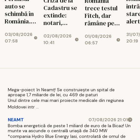
Criza de la
România
auto se
intră
Cadastru se
trece testul
schimbă în
star
extinde:
Fitch, dar
România.
aler
notari,
rămâne pe
Ce reguli
ener
dezvoltatori
marginea
03/08/2026
31/07
noi îi
02/08/2026
01/08/2026
și bănci,
prăpastiei
07:58
20:19
așteaptă
10:41
06:57
afectați de
financiare
pe șoferi și
blocajul
când vor
național
intra în
vigoare
Mega-poiect în Neamț! Se construiește un spital de
aproape 1,7 miliarde de lei, cu 469 de paturi
Unul dintre cele mai mari proiecte medicale din regiunea
Moldovei intr ...
NEAMT
07/08/2026 21:01
Bomba energetică de peste 1 miliard de euro de la Bicaz! Un
munte va ascunde o centrală uriașă de 340 MW
*compania Hydro Blue Energy Iasi, controlată de omul de