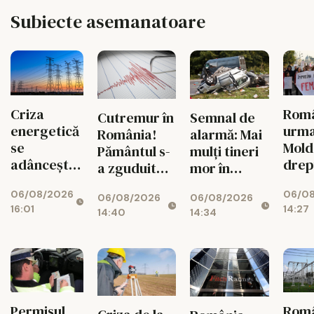
Subiecte asemanatoare
Criza
Româ
Cutremur în
Semnal de
energetică
urm
România!
alarmă: Mai
se
Mold
Pământul s-
mulți tineri
adâncește.
drep
a zguduit
mor în
Fabricile
și si
din nou în
accidente
06/08/2026
06/0
mari pot
feme
06/08/2026
06/08/2026
zona
rutiere
16:01
14:27
rămâne
14:40
14:34
seismică
decât din
fără
Vrancea
cauza
energie în
tuberculozei
orele de
și a
vârf
drogurilor
Permisul
Rom