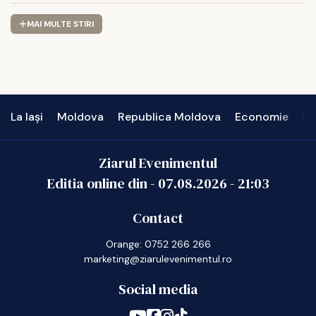
MAI MULTE STIRI
La Iași
Moldova
Republica Moldova
Economie
In
Ziarul Evenimentul
Editia online din -
07.08.2026
-
21:03
Contact
Orange: 0752 266 266
marketing@ziarulevenimentul.ro
Social media