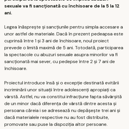
sexuale va fi sancționată cu închisoare de la 5 la 12
ani.
Legea înăsprește și sancțiunile pentru simpla accesare a
unor astfel de materiale. Dacă în prezent pedeapsa este
cuprinsă între 1 și 3 ani de închisoare, noul proiect
prevede o limită maximă de 5 ani. Totodată, participarea
la spectacole cu abuzuri sexuale asupra minorilor va fi
sancționată mai sever, cu pedepse între 2 și 7 ani de
închisoare.
Proiectul introduce însă și o excepție destinată evitării
incriminării unor situații între adolescenți apropiați ca
vârstă. Astfel, nu va constitui infracțiune fapta săvârșită
de un minor dacă diferența de vârstă dintre acesta și
persoana căreia i se adresează nu depășește trei ani și
dacă materialele respective nu au fost distribuite,
promovate sau puse la dispoziția altor persoane.