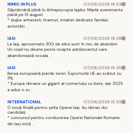
NIMIC IN PLUS
07/08/2026 18:53
Săptămână plină în Arhiepiscopia Iașilor. Marile evenimente
până pe 15 august
* slujbe arhieresti, hramuri, intalniri dedicate familiei,
activităti ...
IASI
07/08/2026 18:38
La Iași, aproximativ 300 de elevi sunt în risc de abandon
Un copil nu devine peste noapte adolescentul care
abandonează scoala ...
IASI
07/08/2026 15:35
Berea europeană pierde teren. Exporturile UE au scăzut cu
11%
* Europa rămane un gigant al comertului cu bere, dar 2025
a adus o sc ...
INTERNATIONAL
07/08/2026 15:32
O nouă finală pentru șefia Operei Iași. Au rămas doi
candidați
* concursul pentru conducerea Operei Nationale Romane
din Iasi intră ...