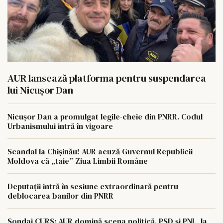
AUR lansează platforma pentru suspendarea
lui Nicușor Dan
Nicușor Dan a promulgat legile-cheie din PNRR. Codul
Urbanismului intră în vigoare
Scandal la Chișinău! AUR acuză Guvernul Republicii
Moldova că „taie” Ziua Limbii Române
Deputații intră în sesiune extraordinară pentru
deblocarea banilor din PNRR
Sondaj CURS: AUR domină scena politică. PSD și PNL, la