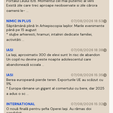
Portalul Leului 8/8. Momentul cel mai puternic al verii
Există zile care trec aproape neobservate si zile cărora
oamenii le- ...
NIMIC IN PLUS
07/08/2026 18:53
Săptămână plină în Arhiepiscopia Iașilor. Marile evenimente
până pe 15 august
* slujbe arhieresti, hramuri, intalniri dedicate familiei,
activităti ...
IASI
07/08/2026 18:38
La Iași, aproximativ 300 de elevi sunt în risc de abandon
Un copil nu devine peste noapte adolescentul care
abandonează scoala ...
IASI
07/08/2026 15:35
Berea europeană pierde teren. Exporturile UE au scăzut cu
11%
* Europa rămane un gigant al comertului cu bere, dar 2025
a adus o sc ...
INTERNATIONAL
07/08/2026 15:32
O nouă finală pentru șefia Operei Iași. Au rămas doi
candidați