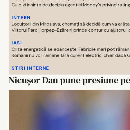
Cu o zi inainte de decizia agentiei Moody's privind ratingu
INTERN
Locuitorii din Miroslava, chemați să decidă cum va arăt
Viitorul Parc Horpaz–Ezăreni prinde contur cu ajutorul loc
IASI
Criza energetică se adâncește. Fabricile mari pot rămâne
Romanii nu vor rămane fără curent electric, chiar dacă Gu
STIRI INTERNE
Nicușor Dan pune presiune pe 