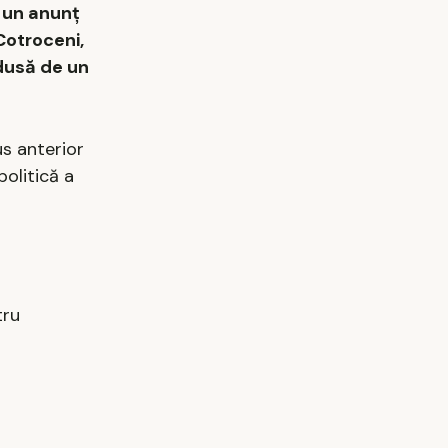
t un anunț
Cotroceni,
ndusă de un
s anterior
politică a
tru