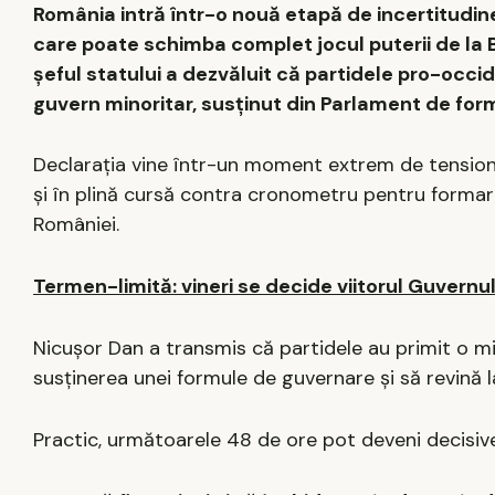
România intră într-o nouă etapă de incertitudin
care poate schimba complet jocul puterii de la 
șeful statului a dezvăluit că partidele pro-occi
guvern minoritar, susținut din Parlament de form
Declarația vine într-un moment extrem de tension
și în plină cursă contra cronometru pentru formarea
României.
Termen-limită: vineri se decide viitorul Guvernul
Nicușor Dan a transmis că partidele au primit o misi
susținerea unei formule de guvernare și să revină
Practic, următoarele 48 de ore pot deveni decisive 