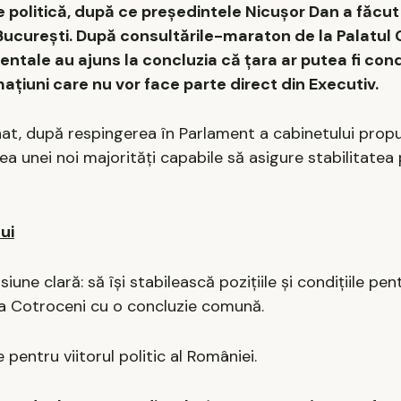
e politică, după ce președintele Nicușor Dan a făcu
București. După consultările-maraton de la Palatul 
dentale au ajuns la concluzia că țara ar putea fi co
ațiuni care nu vor face parte direct din Executiv.
at, după respingerea în Parlament a cabinetului propu
 unei noi majorități capabile să asigure stabilitatea 
ui
une clară: să își stabilească pozițiile și condițiile pen
 la Cotroceni cu o concluzie comună.
pentru viitorul politic al României.