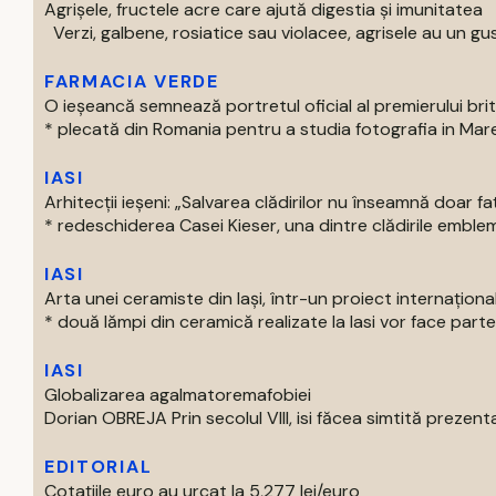
Agrișele, fructele acre care ajută digestia și imunitatea
Verzi, galbene, rosiatice sau violacee, agrisele au un gust
FARMACIA VERDE
O ieșeancă semnează portretul oficial al premierului bri
* plecată din Romania pentru a studia fotografia in Marea 
IASI
Arhitecții ieșeni: „Salvarea clădirilor nu înseamnă doar f
* redeschiderea Casei Kieser, una dintre clădirile emblema
IASI
Arta unei ceramiste din Iași, într-un proiect internaționa
* două lămpi din ceramică realizate la Iasi vor face parte 
IASI
Globalizarea agalmatoremafobiei
Dorian OBREJA Prin secolul VIII, isi făcea simtită prezenta
EDITORIAL
Cotațiile euro au urcat la 5,277 lei/euro