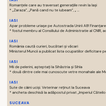
Romanțele care au traversat generațiile revin la Iași
* „Zaraza”, „Pană cand nu te iubeam”, „ ...
IASI
Apar probleme uriașe pe Autostrada Unirii A8! Finanțare
* fostul membru al Consiliului de Administratie al CNIR, acti
IASI
România caută curieri, bucătari și văcari
Ministerul Muncii a publicat lista ocupatiilor deficitare pe
IASI
Mii de pelerini, așteptați la Sihăstria și Sihla
* două dintre cele mai cunoscute vetre monahale ale Mold
IASI
Sute de câini uciși. Veterinar reținut la Suceava
* ancheta deschisă la adăpostul privat „Imperiul Căteilo .
SUCEAVA