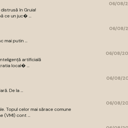
06/08/2
distrusă în Gruia!
ă ce un juc� ...
06/08/2
c mai putin ...
06/08/20
eligență artificială
atia local� ...
06/08/20
ă. De la ...
06/08/20
iale. Topul celor mai sărace comune
e (VMI) cont ...
06/08/20