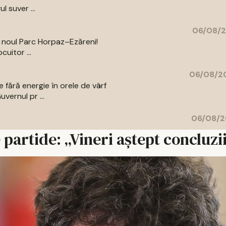
l suver ...
06/08/2
a noul Parc Horpaz–Ezăreni!
uitor ...
06/08/20
 fără energie în orele de vârf
vernul pr ...
06/08/2
partide: „Vineri aștept concluzii