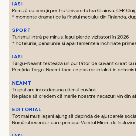
IASI
Remiză cu emoții pentru Universitatea Craiova. CFR Cluij, 
* momente dramatice la finalul meciului din Finlanda, dup
SPORT
Turismul intră pe minus. Iașul pierde vizitatori în 2026
* hotelurile, pensiunile si apartamentele inchiriate primes
IASI
Târgu-Neamț testează un purtător de cuvânt creat cu int
Primăria Targu-Neamt face un pas rar intalnit in administr
NEAMT
Trupul are întotdeauna ultimul cuvânt
Ne place să credem că marile noastre necazuri vin din afar
EDITORIAL
Tot mai mulți ieșeni ajung să depindă de ajutoarele soc
Numărul iesenilor care primesc Venitul Minim de Incluziun
IASI