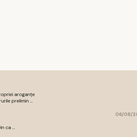
ropriei aroganțe
ile prelimin ...
06/08/2
n ca ...