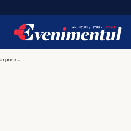
Nicușor Dan pune presiune pe partide: „Vineri aștept concluziile”