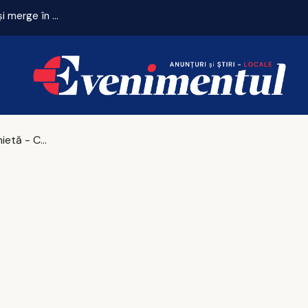
Final dramatic! ACS USV Iași întoarce scorul în minutul 90+1 și merge în turul III al Cupei României
Noua rovinietă - CNAIR pregătește un sistem revoluționar de calcul!