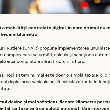
a mobilității controlate digital, în care drumul nu 
a fiecare kilometru
urii Rutiere (CNAIR) propune implementarea unui sist
sm complex care va urmări, calcula și sancționa automa
alizarea completă a infrastructurii rutiere.
să, noul sistem nu mai este doar o simplă taxare, ci o 
eal deplasarea vehiculelor, să calculeze tarife în funcț
tăți.
mul devine și mai sofisticat: fiecare kilometru parcu
gital, iar taxa va fi calculată automat, fără interve