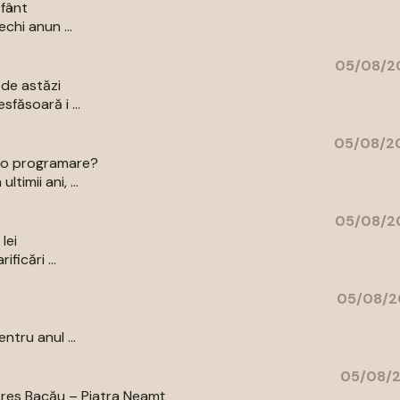
sfânt
echi anun ...
05/08/20
 de astăzi
sfăsoară i ...
05/08/20
ce o programare?
timii ani, ...
05/08/20
lei
ficări ...
05/08/2
ntru anul ...
05/08/2
pres Bacău – Piatra Neamț