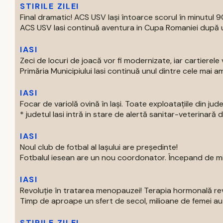
STIRILE ZILEI
Final dramatic! ACS USV Iași întoarce scorul în minutul 90
ACS USV Iasi continuă aventura in Cupa Romaniei după un
IASI
Zeci de locuri de joacă vor fi modernizate, iar cartierel
Primăria Municipiului Iasi continuă unul dintre cele mai am
IASI
Focar de variolă ovină în Iași. Toate exploatațiile din jude
* judetul Iasi intră in stare de alertă sanitar-veterinară d
IASI
Noul club de fotbal al Iașului are președinte!
Fotbalul iesean are un nou coordonator. Începand de mier
IASI
Revoluție în tratarea menopauzei! Terapia hormonală re
Timp de aproape un sfert de secol, milioane de femei au p
STIRILE ZILEI