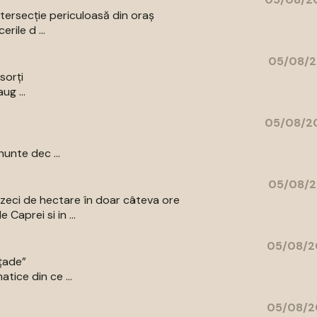
intersecție periculoasă din oraș
rile d ...
05/08/2
sorți
ug ...
05/08/20
unte dec ...
05/08/2
ns zeci de hectare în doar câteva ore
Caprei si in ...
05/08/2
ațade”
tice din ce ...
05/08/2