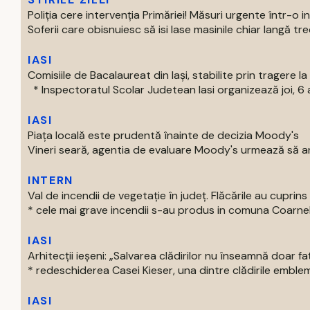
Poliția cere intervenția Primăriei! Măsuri urgente într-o 
Soferii care obisnuiesc să isi lase masinile chiar langă trece
IASI
Comisiile de Bacalaureat din Iași, stabilite prin tragere la 
* Inspectoratul Scolar Judetean Iasi organizează joi, 6 a
IASI
Piața locală este prudentă înainte de decizia Moody's
Vineri seară, agentia de evaluare Moody's urmează să an
INTERN
Val de incendii de vegetație în județ. Flăcările au cupri
* cele mai grave incendii s-au produs in comuna Coarnele 
IASI
Arhitecții ieșeni: „Salvarea clădirilor nu înseamnă doar f
* redeschiderea Casei Kieser, una dintre clădirile emblema
IASI