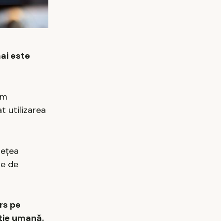
mai este
em
t utilizarea
rețea
ie de
rs pe
nție umană.