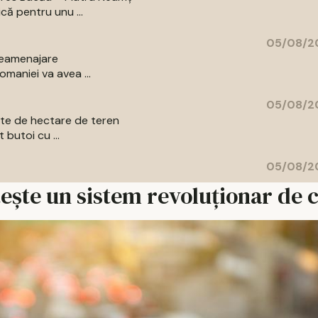
că pentru unu ...
05/08/20
 reamenajare
maniei va avea ...
05/08/20
sute de hectare de teren
 butoi cu ...
05/08/20
ește un sistem revoluționar de c