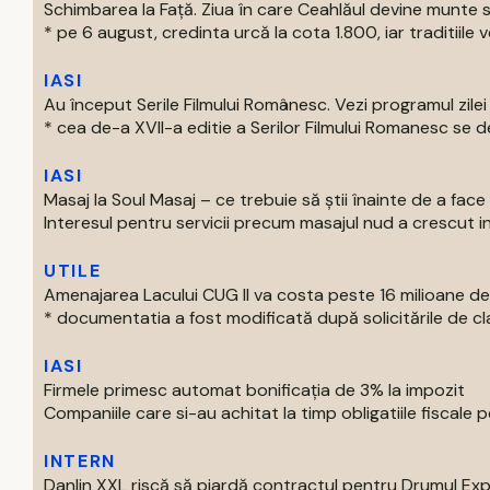
Schimbarea la Față. Ziua în care Ceahlăul devine munte 
* pe 6 august, credinta urcă la cota 1.800, iar traditiile v
IASI
Au început Serile Filmului Românesc. Vezi programul zilei
* cea de-a XVII-a editie a Serilor Filmului Romanesc se de
IASI
Masaj la Soul Masaj – ce trebuie să știi înainte de a fa
Interesul pentru servicii precum masajul nud a crescut in ul
UTILE
Amenajarea Lacului CUG II va costa peste 16 milioane de 
* documentatia a fost modificată după solicitările de clari
IASI
Firmele primesc automat bonificația de 3% la impozit
Companiile care si-au achitat la timp obligatiile fiscale pe
INTERN
Danlin XXL riscă să piardă contractul pentru Drumul Ex