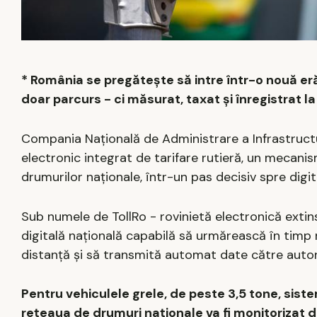
* România se pregătește să intre într-o nouă eră 
doar parcurs - ci măsurat, taxat și înregistrat l
Compania Națională de Administrare a Infrastruct
electronic integrat de tarifare rutieră, un mecani
drumurilor naționale, într-un pas decisiv spre digit
Sub numele de TollRo - rovinietă electronică extin
digitală națională capabilă să urmărească în timp r
distanță și să transmită automat date către autori
Pentru vehiculele grele, de peste 3,5 tone, siste
rețeaua de drumuri naționale va fi monitorizat di