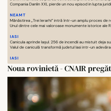
Compania Danlin XXL pierde un nou episod in lupta juridi
NEAMT
Mănăstirea „Trei Ierarhi” intră într-un amplu proces de
Unul dintre cele mai valoroase monumente istorice ale Ro
IASI
Canicula aprinde Iașul. 256 de incendii au mistuit deja 
Valul de caniculă transformă judetul Iasi intr-un adevărat
IASI
Noua rovinietă - CNAIR pregăt