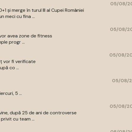
05/08/20
+1 și merge în turul III al Cupei României
 meci cu fina ...
05/08/20
e vor avea zone de fitness
ple progr ...
05/08/20
ț vor fi verificate
upă co ...
05/08/2
curi, 5 ...
05/08/20
vine, după 25 de ani de controverse
rivit cu team ...
05/08/20