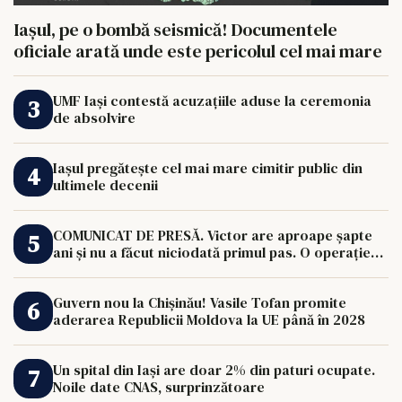
Iașul, pe o bombă seismică! Documentele
oficiale arată unde este pericolul cel mai mare
UMF Iași contestă acuzațiile aduse la ceremonia
de absolvire
Iașul pregătește cel mai mare cimitir public din
ultimele decenii
COMUNICAT DE PRESĂ. Victor are aproape șapte
ani și nu a făcut niciodată primul pas. O operație
de 33.000 de euro îi poate schimba viața.
Guvern nou la Chișinău! Vasile Tofan promite
aderarea Republicii Moldova la UE până în 2028
Un spital din Iași are doar 2% din paturi ocupate.
Noile date CNAS, surprinzătoare