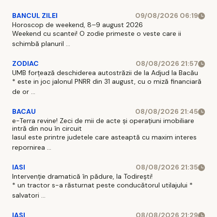
BANCUL ZILEI
09/08/2026 06:19
Horoscop de weekend, 8–9 august 2026
Weekend cu scantei! O zodie primeste o veste care ii
schimbă planuril ...
ZODIAC
08/08/2026 21:57
UMB forțează deschiderea autostrăzii de la Adjud la Bacău
* este in joc jalonul PNRR din 31 august, cu o miză financiară
de or ...
BACAU
08/08/2026 21:45
e-Terra revine! Zeci de mii de acte și operațiuni imobiliare
intră din nou în circuit
Iasul este printre judetele care asteaptă cu maxim interes
repornirea ...
IASI
08/08/2026 21:35
Intervenție dramatică în pădure, la Todirești!
* un tractor s-a răsturnat peste conducătorul utilajului *
salvatori ...
IASI
08/08/2026 21:29