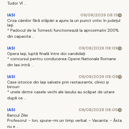
Tudor Vl ...
IASI
09/08/2026 08:13
Criza câinilor fără stăpân a ajuns la un punct critic în județul
Iași
* Padocul de la Tomesti functionează la aproximativ 200%
din capacita ...
IASI
09/08/2026 08:09
Opera Iași, luptă finală între doi candidați
* concursul pentru conducerea Operei Nationale Romane
din Iasi intră ...
IASI
09/08/2026 08:09
Case istorice din Iași salvate prin restaurante, clinici și
birouri
* unele dintre casele vechi ale Iasului au scăpat de uitare
după ce ...
IASI
09/08/2026 08:05
Bancul Zilei
Profesorul: - Ion, spune-mi un timp verbal. - Vacanta. - Ăsta
nu e ...