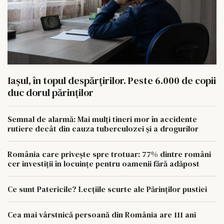
Iașul, în topul despărțirilor. Peste 6.000 de copii
duc dorul părinților
Semnal de alarmă: Mai mulți tineri mor în accidente
rutiere decât din cauza tuberculozei și a drogurilor
România care privește spre trotuar: 77% dintre români
cer investiții în locuințe pentru oamenii fără adăpost
Ce sunt Patericile? Lecțiile scurte ale Părinților pustiei
Cea mai vârstnică persoană din România are 111 ani