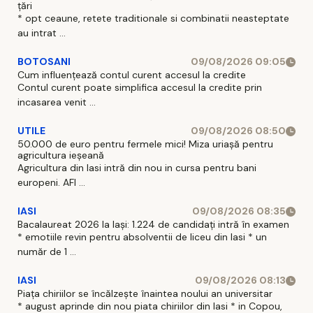
țări
* opt ceaune, retete traditionale si combinatii neasteptate
au intrat ...
BOTOSANI
09/08/2026 09:05
Cum influențează contul curent accesul la credite
Contul curent poate simplifica accesul la credite prin
incasarea venit ...
UTILE
09/08/2026 08:50
50.000 de euro pentru fermele mici! Miza uriașă pentru
agricultura ieșeană
Agricultura din Iasi intră din nou in cursa pentru bani
europeni. AFI ...
IASI
09/08/2026 08:35
Bacalaureat 2026 la Iași: 1.224 de candidați intră în examen
* emotiile revin pentru absolventii de liceu din Iasi * un
număr de 1 ...
IASI
09/08/2026 08:13
Piața chiriilor se încălzește înaintea noului an universitar
* august aprinde din nou piata chiriilor din Iasi * in Copou,