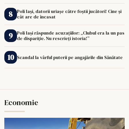
Poli Iași, datorii uriașe către foștii jucători! Cine și
cât are de încasat
Poli Iași răspunde acuzațiilor: „Clubul era la un pas
de dispariție. Nu rescrieți istoria!”
Scandal la vârful puterii pe angajările din Sănătate
Economie