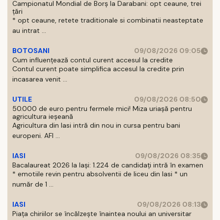
Campionatul Mondial de Borș la Darabani: opt ceaune, trei
țări
* opt ceaune, retete traditionale si combinatii neasteptate
au intrat ...
BOTOSANI
09/08/2026 09:05
Cum influențează contul curent accesul la credite
Contul curent poate simplifica accesul la credite prin
incasarea venit ...
UTILE
09/08/2026 08:50
50.000 de euro pentru fermele mici! Miza uriașă pentru
agricultura ieșeană
Agricultura din Iasi intră din nou in cursa pentru bani
europeni. AFI ...
IASI
09/08/2026 08:35
Bacalaureat 2026 la Iași: 1.224 de candidați intră în examen
* emotiile revin pentru absolventii de liceu din Iasi * un
număr de 1 ...
IASI
09/08/2026 08:13
Piața chiriilor se încălzește înaintea noului an universitar