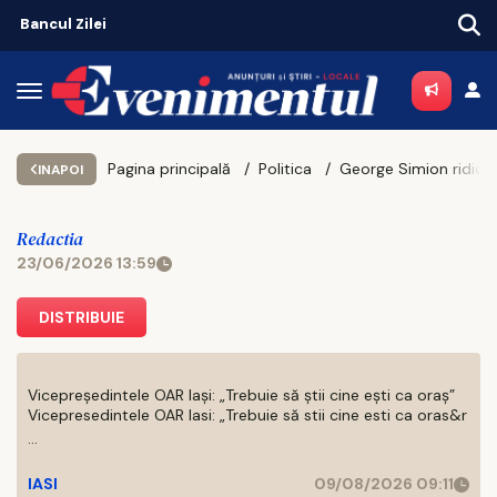
Bancul Zilei
Pagina principală
Politica
George Simion ridică miza: „Fă
INAPOI
Redactia
23/06/2026 13:59
DISTRIBUIE
Vicepreședintele OAR Iași: „Trebuie să știi cine ești ca oraș”
Vicepresedintele OAR Iasi: „Trebuie să stii cine esti ca oras&r
...
IASI
09/08/2026 09:11