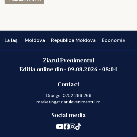
MAI MULTE STIRI
La Iași
Moldova
Republica Moldova
Economie
In
Ziarul Evenimentul
Editia online din -
09.08.2026
-
08:04
Contact
Orange: 0752 266 266
marketing@ziarulevenimentul.ro
Social media