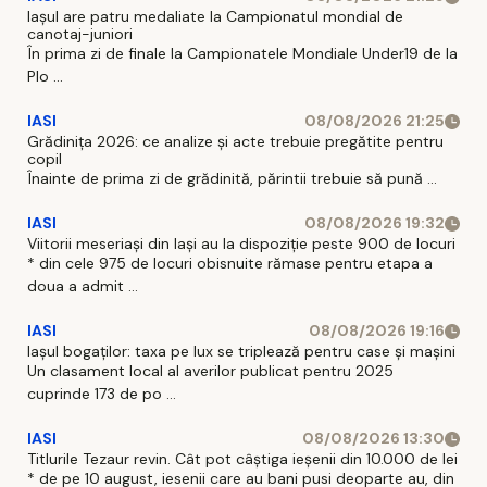
Iaşul are patru medaliate la Campionatul mondial de
canotaj-juniori
În prima zi de finale la Campionatele Mondiale Under19 de la
Plo ...
IASI
08/08/2026 21:25
Grădinița 2026: ce analize și acte trebuie pregătite pentru
copil
Înainte de prima zi de grădinită, părintii trebuie să pună ...
IASI
08/08/2026 19:32
Viitorii meseriași din Iași au la dispoziție peste 900 de locuri
* din cele 975 de locuri obisnuite rămase pentru etapa a
doua a admit ...
IASI
08/08/2026 19:16
Iașul bogaților: taxa pe lux se triplează pentru case și mașini
Un clasament local al averilor publicat pentru 2025
cuprinde 173 de po ...
IASI
08/08/2026 13:30
Titlurile Tezaur revin. Cât pot câștiga ieșenii din 10.000 de lei
* de pe 10 august, iesenii care au bani pusi deoparte au, din