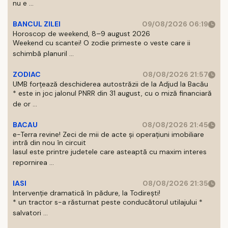
nu e ...
BANCUL ZILEI
09/08/2026 06:19
Horoscop de weekend, 8–9 august 2026
Weekend cu scantei! O zodie primeste o veste care ii
schimbă planuril ...
ZODIAC
08/08/2026 21:57
UMB forțează deschiderea autostrăzii de la Adjud la Bacău
* este in joc jalonul PNRR din 31 august, cu o miză financiară
de or ...
BACAU
08/08/2026 21:45
e-Terra revine! Zeci de mii de acte și operațiuni imobiliare
intră din nou în circuit
Iasul este printre judetele care asteaptă cu maxim interes
repornirea ...
IASI
08/08/2026 21:35
Intervenție dramatică în pădure, la Todirești!
* un tractor s-a răsturnat peste conducătorul utilajului *
salvatori ...