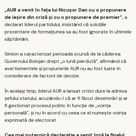
„AUR a venit în fața lui Nicușor Dan cu o propunere
de ieșire din criză și cu o propunere de premier”,
a
declarat liderul partidului, insistând că soluțiile
prezentate de formațiunea sa au fost ignorate în ultimele
săptămâni.
Simion a caracterizat perioada scursă de la căderea
Guvernului Bolojan drept „o lună pierdută”, afirmând că
avertismentele și propunerile AUR nu au fost luate în
considerare de factorii de decizie.
În același timp, liderul AUR a lansat critici dure la adresa
șefului statului, acuzându-l că ar fi făcut desemnări și ar
fi gestionat procesul politic în funcție de „voința
personală”, și nu în acord cu ceea ce el numește voința
exprimată de electorat.
Cea mai puternică declarație a venit însă la finalul