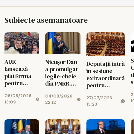
Subiecte asemanatoare
S
AUR
Nicușor Dan
Deputații intră
C
lansează
a promulgat
în sesiune
d
platforma
legile-cheie
extraordinară
s
pentru
din PNRR.
pentru
p
suspendarea
Codul
deblocarea
2
ș
06/08/2026
lui Nicușor
04/08/2026
Urbanismului
27/07/2026
banilor din
1
13:09
22:12
Dan
intră în
13:23
PNRR
d
vigoare