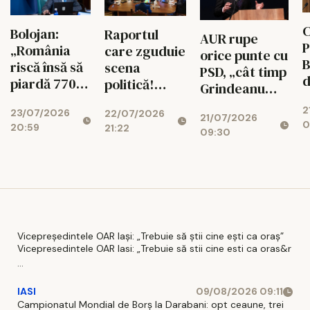
C
Bolojan:
Raportul
AUR rupe
P
„România
care zguduie
orice punte cu
B
riscă însă să
scena
PSD, „cât timp
d
piardă 770
politică!
Grindeanu
ș
de milioane
Cotroceni
conduce
2
d
23/07/2026
de euro dacă
22/07/2026
explică de ce
21/07/2026
partidul”
0
20:59
r
21:22
legea
cresc
09:30
i
salarizării nu
suveraniștii
trece”
Vicepreședintele OAR Iași: „Trebuie să știi cine ești ca oraș”
Vicepresedintele OAR Iasi: „Trebuie să stii cine esti ca oras&r
...
IASI
09/08/2026 09:11
Campionatul Mondial de Borș la Darabani: opt ceaune, trei