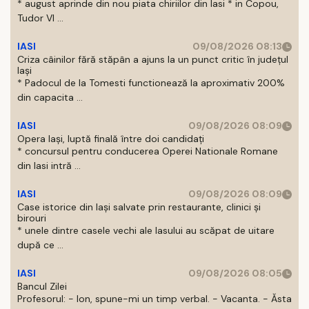
* august aprinde din nou piata chiriilor din Iasi * in Copou,
Tudor Vl ...
IASI
09/08/2026 08:13
Criza câinilor fără stăpân a ajuns la un punct critic în județul
Iași
* Padocul de la Tomesti functionează la aproximativ 200%
din capacita ...
IASI
09/08/2026 08:09
Opera Iași, luptă finală între doi candidați
* concursul pentru conducerea Operei Nationale Romane
din Iasi intră ...
IASI
09/08/2026 08:09
Case istorice din Iași salvate prin restaurante, clinici și
birouri
* unele dintre casele vechi ale Iasului au scăpat de uitare
după ce ...
IASI
09/08/2026 08:05
Bancul Zilei
Profesorul: - Ion, spune-mi un timp verbal. - Vacanta. - Ăsta