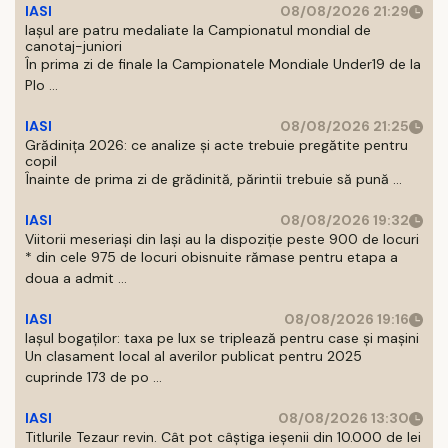
IASI
08/08/2026 21:29
Iaşul are patru medaliate la Campionatul mondial de
canotaj-juniori
În prima zi de finale la Campionatele Mondiale Under19 de la
Plo ...
IASI
08/08/2026 21:25
Grădinița 2026: ce analize și acte trebuie pregătite pentru
copil
Înainte de prima zi de grădinită, părintii trebuie să pună ...
IASI
08/08/2026 19:32
Viitorii meseriași din Iași au la dispoziție peste 900 de locuri
* din cele 975 de locuri obisnuite rămase pentru etapa a
doua a admit ...
IASI
08/08/2026 19:16
Iașul bogaților: taxa pe lux se triplează pentru case și mașini
Un clasament local al averilor publicat pentru 2025
cuprinde 173 de po ...
IASI
08/08/2026 13:30
Titlurile Tezaur revin. Cât pot câștiga ieșenii din 10.000 de lei