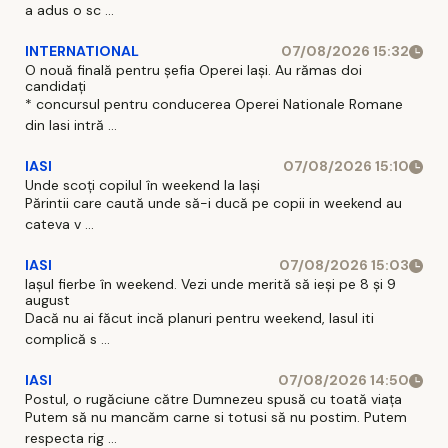
a adus o sc ...
INTERNATIONAL
07/08/2026 15:32
O nouă finală pentru șefia Operei Iași. Au rămas doi
candidați
* concursul pentru conducerea Operei Nationale Romane
din Iasi intră ...
IASI
07/08/2026 15:10
Unde scoți copilul în weekend la Iași
Părintii care caută unde să-i ducă pe copii in weekend au
cateva v ...
IASI
07/08/2026 15:03
Iașul fierbe în weekend. Vezi unde merită să ieși pe 8 și 9
august
Dacă nu ai făcut incă planuri pentru weekend, Iasul iti
complică s ...
IASI
07/08/2026 14:50
Postul, o rugăciune către Dumnezeu spusă cu toată viața
Putem să nu mancăm carne si totusi să nu postim. Putem
respecta rig ...