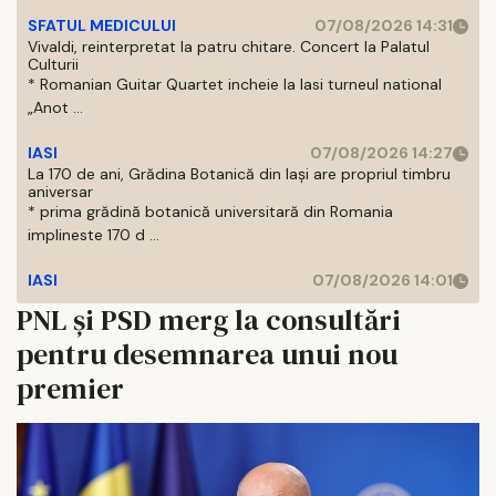
SFATUL MEDICULUI
07/08/2026 14:31
Vivaldi, reinterpretat la patru chitare. Concert la Palatul
Culturii
* Romanian Guitar Quartet incheie la Iasi turneul national
„Anot ...
IASI
07/08/2026 14:27
La 170 de ani, Grădina Botanică din Iași are propriul timbru
aniversar
* prima grădină botanică universitară din Romania
implineste 170 d ...
IASI
07/08/2026 14:01
PNL și PSD merg la consultări
pentru desemnarea unui nou
premier