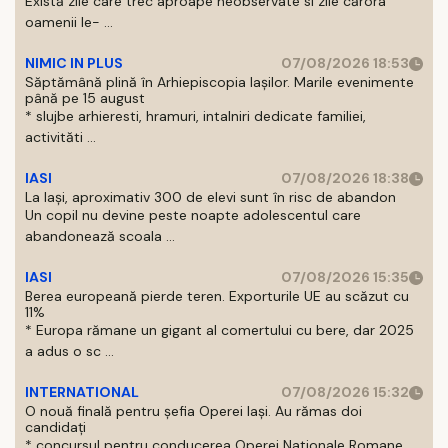
Există zile care trec aproape neobservate si zile cărora
oamenii le- ...
NIMIC IN PLUS
07/08/2026 18:53
Săptămână plină în Arhiepiscopia Iașilor. Marile evenimente
până pe 15 august
* slujbe arhieresti, hramuri, intalniri dedicate familiei,
activităti ...
IASI
07/08/2026 18:38
La Iași, aproximativ 300 de elevi sunt în risc de abandon
Un copil nu devine peste noapte adolescentul care
abandonează scoala ...
IASI
07/08/2026 15:35
Berea europeană pierde teren. Exporturile UE au scăzut cu
11%
* Europa rămane un gigant al comertului cu bere, dar 2025
a adus o sc ...
INTERNATIONAL
07/08/2026 15:32
O nouă finală pentru șefia Operei Iași. Au rămas doi
candidați
* concursul pentru conducerea Operei Nationale Romane