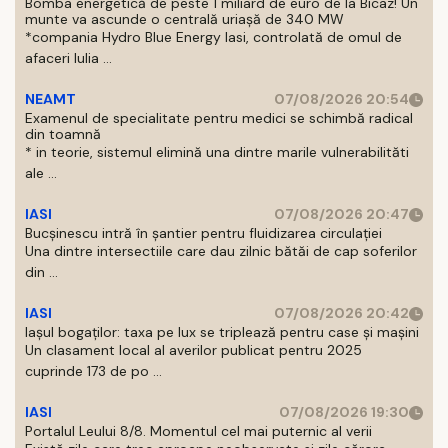
Bomba energetică de peste 1 miliard de euro de la Bicaz! Un
munte va ascunde o centrală uriașă de 340 MW
*compania Hydro Blue Energy Iasi, controlată de omul de
afaceri Iulia ...
NEAMT
07/08/2026 20:54
Examenul de specialitate pentru medici se schimbă radical
din toamnă
* in teorie, sistemul elimină una dintre marile vulnerabilităti
ale ...
IASI
07/08/2026 20:47
Bucșinescu intră în șantier pentru fluidizarea circulației
Una dintre intersectiile care dau zilnic bătăi de cap soferilor
din ...
IASI
07/08/2026 20:42
Iașul bogaților: taxa pe lux se triplează pentru case și mașini
Un clasament local al averilor publicat pentru 2025
cuprinde 173 de po ...
IASI
07/08/2026 19:30
Portalul Leului 8/8. Momentul cel mai puternic al verii