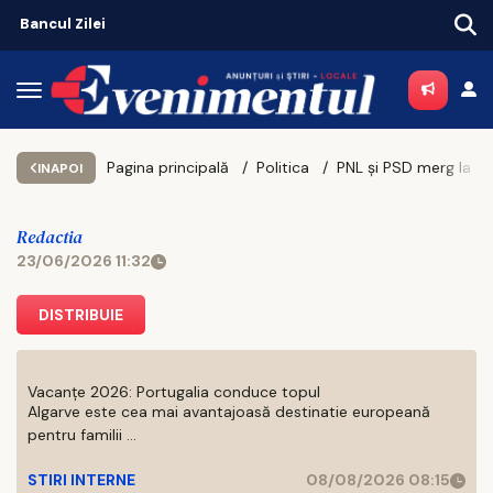
Mega-poiect în Neamț! Se construiește un spital de aproape 1,7 miliarde de lei, cu 469 de paturi
Pagina principală
Politica
PNL și PSD merg la consultări pentru desemnarea unui nou p
INAPOI
Redactia
23/06/2026 11:32
DISTRIBUIE
Vacanțe 2026: Portugalia conduce topul
Algarve este cea mai avantajoasă destinatie europeană
pentru familii ...
STIRI INTERNE
08/08/2026 08:15