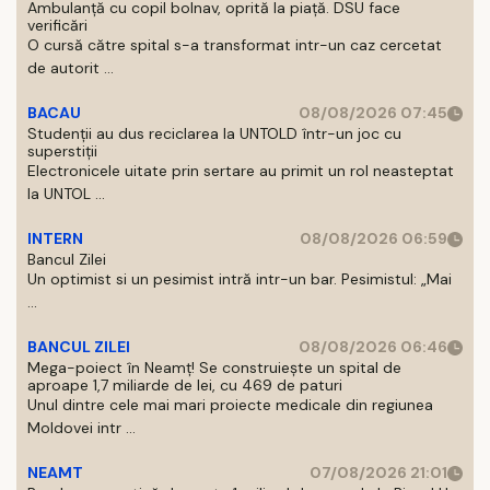
Ambulanță cu copil bolnav, oprită la piață. DSU face
verificări
O cursă către spital s-a transformat intr-un caz cercetat
de autorit ...
BACAU
08/08/2026 07:45
Studenții au dus reciclarea la UNTOLD într-un joc cu
superstiții
Electronicele uitate prin sertare au primit un rol neasteptat
la UNTOL ...
INTERN
08/08/2026 06:59
Bancul Zilei
Un optimist si un pesimist intră intr-un bar. Pesimistul: „Mai
...
BANCUL ZILEI
08/08/2026 06:46
Mega-poiect în Neamț! Se construiește un spital de
aproape 1,7 miliarde de lei, cu 469 de paturi
Unul dintre cele mai mari proiecte medicale din regiunea
Moldovei intr ...
NEAMT
07/08/2026 21:01