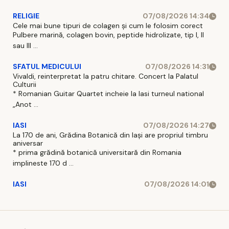
RELIGIE
07/08/2026 14:34
Cele mai bune tipuri de colagen și cum le folosim corect
Pulbere marină, colagen bovin, peptide hidrolizate, tip I, II
sau III ...
SFATUL MEDICULUI
07/08/2026 14:31
Vivaldi, reinterpretat la patru chitare. Concert la Palatul
Culturii
* Romanian Guitar Quartet incheie la Iasi turneul national
„Anot ...
IASI
07/08/2026 14:27
La 170 de ani, Grădina Botanică din Iași are propriul timbru
aniversar
* prima grădină botanică universitară din Romania
implineste 170 d ...
IASI
07/08/2026 14:01