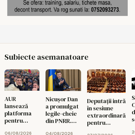
Subiecte asemanatoare
S
AUR
Nicușor Dan
Deputații intră
C
lansează
a promulgat
în sesiune
d
platforma
legile-cheie
extraordinară
s
pentru
din PNRR.
pentru
p
suspendarea
Codul
deblocarea
2
ș
06/08/2026
lui Nicușor
04/08/2026