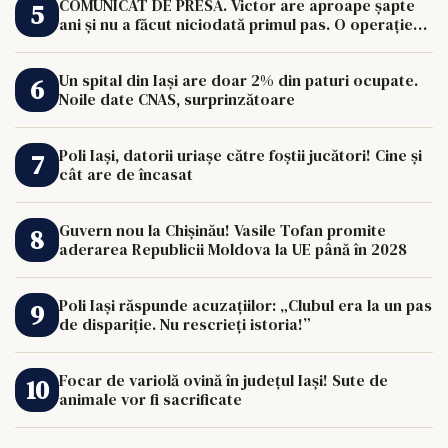
COMUNICAT DE PRESĂ. Victor are aproape șapte
ani și nu a făcut niciodată primul pas. O operație
de 33.000 de euro îi poate schimba viața.
Un spital din Iași are doar 2% din paturi ocupate.
Noile date CNAS, surprinzătoare
Poli Iași, datorii uriașe către foștii jucători! Cine și
cât are de încasat
Guvern nou la Chișinău! Vasile Tofan promite
aderarea Republicii Moldova la UE până în 2028
Poli Iași răspunde acuzațiilor: „Clubul era la un pas
de dispariție. Nu rescrieți istoria!”
Focar de variolă ovină în județul Iași! Sute de
animale vor fi sacrificate