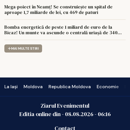
Mega-poiect în Neamț! Se construiește un spital de
aproape 1,7 miliarde de lei, cu 469 de paturi
Bomba energetică de peste 1 miliard de euro de la
Bicaz! Un munte va ascunde o centrală uriașă de 340
MW
MAI MULTE STIRI
La Iași
Moldova
Republica Moldova
Economie
In
Ziarul Evenimentul
Editia online din -
08.08.2026
-
06:16
Contact