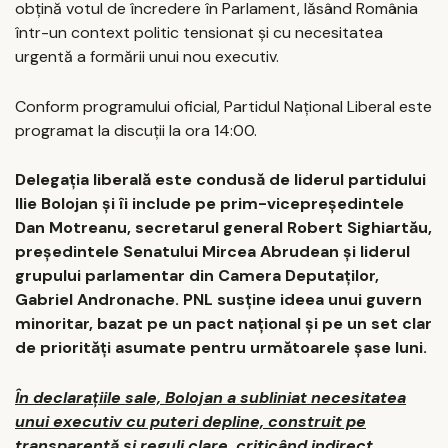
obțină votul de încredere în Parlament, lăsând România
într-un context politic tensionat și cu necesitatea
urgentă a formării unui nou executiv.
Conform programului oficial, Partidul Național Liberal este
programat la discuții la ora 14:00.
Delegația liberală este condusă de liderul partidului
Ilie Bolojan și îi include pe prim-vicepreședintele
Dan Motreanu, secretarul general Robert Sighiartău,
președintele Senatului Mircea Abrudean și liderul
grupului parlamentar din Camera Deputaților,
Gabriel Andronache. PNL susține ideea unui guvern
minoritar, bazat pe un pact național și pe un set clar
de priorități asumate pentru următoarele șase luni.
În declarațiile sale, Bolojan a subliniat necesitatea
unui executiv cu puteri depline, construit pe
transparență și reguli clare, criticând indirect