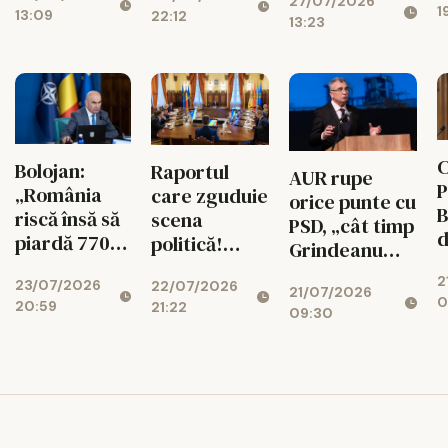
Urbanismului
27/07/2026
banilor din
1
13:09
22:12
Dan
intră în
13:23
PNRR
d
vigoare
C
Bolojan:
Raportul
AUR rupe
P
„România
care zguduie
orice punte cu
B
riscă însă să
scena
PSD, „cât timp
d
piardă 770
politică!
Grindeanu
ș
de milioane
Cotroceni
conduce
2
d
23/07/2026
de euro dacă
22/07/2026
explică de ce
21/07/2026
partidul”
0
20:59
r
21:22
legea
cresc
09:30
i
salarizării nu
suveraniștii
trece”