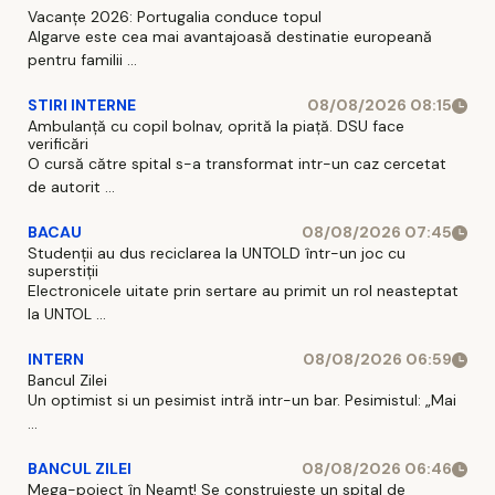
Vacanțe 2026: Portugalia conduce topul
Algarve este cea mai avantajoasă destinatie europeană
pentru familii ...
STIRI INTERNE
08/08/2026 08:15
Ambulanță cu copil bolnav, oprită la piață. DSU face
verificări
O cursă către spital s-a transformat intr-un caz cercetat
de autorit ...
BACAU
08/08/2026 07:45
Studenții au dus reciclarea la UNTOLD într-un joc cu
superstiții
Electronicele uitate prin sertare au primit un rol neasteptat
la UNTOL ...
INTERN
08/08/2026 06:59
Bancul Zilei
Un optimist si un pesimist intră intr-un bar. Pesimistul: „Mai
...
BANCUL ZILEI
08/08/2026 06:46
Mega-poiect în Neamț! Se construiește un spital de