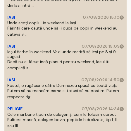
din Iasi intră ...
IASI
07/08/2026 15:10
Unde scoți copilul în weekend la Iași
Părintii care caută unde să-i ducă pe copii in weekend au
cateva v ...
IASI
07/08/2026 15:03
Iașul fierbe în weekend. Vezi unde merită să ieși pe 8 și 9
august
Dacă nu ai făcut incă planuri pentru weekend, Iasul iti
complică s ...
IASI
07/08/2026 14:50
Postul, o rugăciune către Dumnezeu spusă cu toată viața
Putem să nu mancăm carne si totusi să nu postim. Putem
respecta rig ...
RELIGIE
07/08/2026 14:34
Cele mai bune tipuri de colagen și cum le folosim corect
Pulbere marină, colagen bovin, peptide hidrolizate, tip I, II
sau III ...