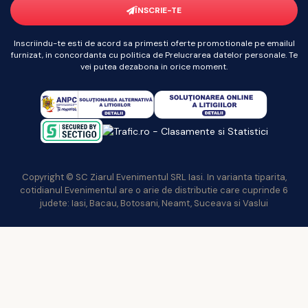
ÎNSCRIE-TE
Inscriindu-te esti de acord sa primesti oferte promotionale pe emailul
furnizat, in concordanta cu politica de Prelucrarea datelor personale. Te
vei putea dezabona in orice moment.
Copyright © SC Ziarul Evenimentul SRL Iasi. In varianta tiparita,
cotidianul Evenimentul are o arie de distributie care cuprinde 6
judete: Iasi, Bacau, Botosani, Neamt, Suceava si Vaslui