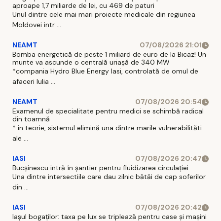
aproape 1,7 miliarde de lei, cu 469 de paturi
Unul dintre cele mai mari proiecte medicale din regiunea
Moldovei intr ...
NEAMT
07/08/2026 21:01
Bomba energetică de peste 1 miliard de euro de la Bicaz! Un
munte va ascunde o centrală uriașă de 340 MW
*compania Hydro Blue Energy Iasi, controlată de omul de
afaceri Iulia ...
NEAMT
07/08/2026 20:54
Examenul de specialitate pentru medici se schimbă radical
din toamnă
* in teorie, sistemul elimină una dintre marile vulnerabilităti
ale ...
IASI
07/08/2026 20:47
Bucșinescu intră în șantier pentru fluidizarea circulației
Una dintre intersectiile care dau zilnic bătăi de cap soferilor
din ...
IASI
07/08/2026 20:42
Iașul bogaților: taxa pe lux se triplează pentru case și mașini