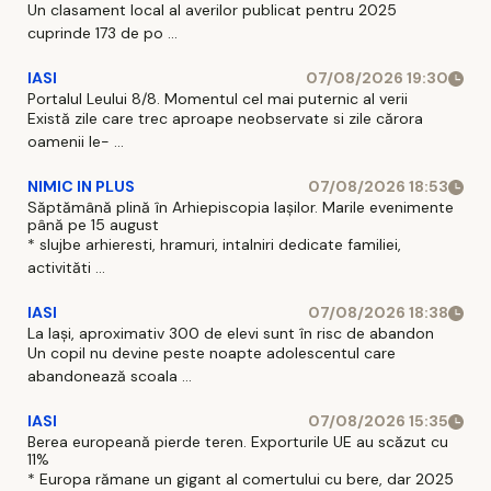
Un clasament local al averilor publicat pentru 2025
cuprinde 173 de po ...
IASI
07/08/2026 19:30
Portalul Leului 8/8. Momentul cel mai puternic al verii
Există zile care trec aproape neobservate si zile cărora
oamenii le- ...
NIMIC IN PLUS
07/08/2026 18:53
Săptămână plină în Arhiepiscopia Iașilor. Marile evenimente
până pe 15 august
* slujbe arhieresti, hramuri, intalniri dedicate familiei,
activităti ...
IASI
07/08/2026 18:38
La Iași, aproximativ 300 de elevi sunt în risc de abandon
Un copil nu devine peste noapte adolescentul care
abandonează scoala ...
IASI
07/08/2026 15:35
Berea europeană pierde teren. Exporturile UE au scăzut cu
11%
* Europa rămane un gigant al comertului cu bere, dar 2025