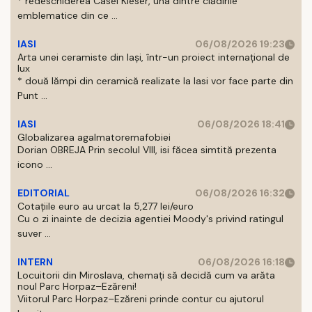
* redeschiderea Casei Kieser, una dintre clădirile
emblematice din ce ...
IASI
06/08/2026 19:23
Arta unei ceramiste din Iași, într-un proiect internațional de
lux
* două lămpi din ceramică realizate la Iasi vor face parte din
Punt ...
IASI
06/08/2026 18:41
Globalizarea agalmatoremafobiei
Dorian OBREJA Prin secolul VIII, isi făcea simtită prezenta
icono ...
EDITORIAL
06/08/2026 16:32
Cotațiile euro au urcat la 5,277 lei/euro
Cu o zi inainte de decizia agentiei Moody's privind ratingul
suver ...
INTERN
06/08/2026 16:18
Locuitorii din Miroslava, chemați să decidă cum va arăta
noul Parc Horpaz–Ezăreni!
Viitorul Parc Horpaz–Ezăreni prinde contur cu ajutorul