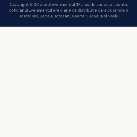
Copyright © SC Ziarul Evenimentul SRL Iasi. In varianta tiparita,
cotidianul Evenimentul are o arie de distributie care cuprinde 6
judete: Iasi, Bacau, Botosani, Neamt, Suceava si Vaslui