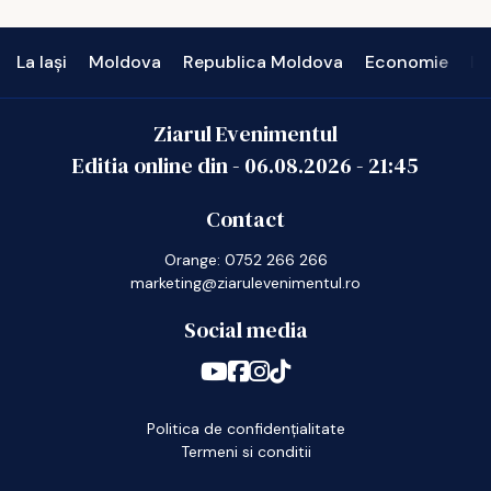
La Iași
Moldova
Republica Moldova
Economie
In
Ziarul Evenimentul
Editia online din -
06.08.2026
-
21:45
Contact
Orange: 0752 266 266
marketing@ziarulevenimentul.ro
Social media
Politica de confidențialitate
Termeni si conditii