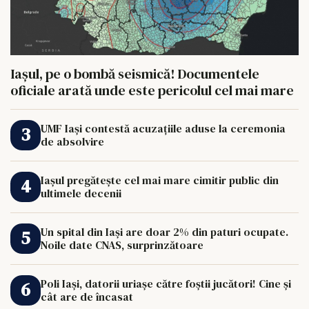
Iașul, pe o bombă seismică! Documentele
oficiale arată unde este pericolul cel mai mare
UMF Iași contestă acuzațiile aduse la ceremonia
de absolvire
Iașul pregătește cel mai mare cimitir public din
ultimele decenii
Un spital din Iași are doar 2% din paturi ocupate.
Noile date CNAS, surprinzătoare
Poli Iași, datorii uriașe către foștii jucători! Cine și
cât are de încasat