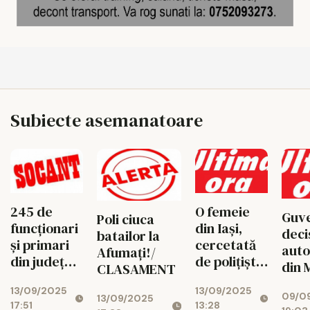
Subiecte asemanatoare
245 de
O femeie
Guve
Poli ciuca
funcționari
din Iaşi,
deci
batailor la
și primari
cercetată
auto
Afumați!/
din județul
de poliţişti
din 
CLASAMENT
Iași au
după ce a
(A7 
13/09/2025
13/09/2025
deschis
prins un
09/0
a an
13/09/2025
17:51
13:28