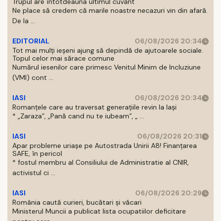
Trupul are întotdeauna ultimul cuvânt
Ne place să credem că marile noastre necazuri vin din afară.
De la ...
EDITORIAL
06/08/2026 20:34
Tot mai mulți ieșeni ajung să depindă de ajutoarele sociale.
Topul celor mai sărace comune
Numărul iesenilor care primesc Venitul Minim de Incluziune
(VMI) cont ...
IASI
06/08/2026 20:34
Romanțele care au traversat generațiile revin la Iași
* „Zaraza”, „Pană cand nu te iubeam”, „ ...
IASI
06/08/2026 20:31
Apar probleme uriașe pe Autostrada Unirii A8! Finanțarea
SAFE, în pericol
* fostul membru al Consiliului de Administratie al CNIR,
activistul ci ...
IASI
06/08/2026 20:29
România caută curieri, bucătari și văcari
Ministerul Muncii a publicat lista ocupatiilor deficitare