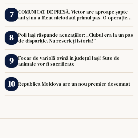
COMUNICAT DE PRESĂ. Victor are aproape șapte
ani și nu a făcut niciodată primul pas. O operație
de 33.000 de euro îi poate schimba viața.
Poli Iași răspunde acuzațiilor: „Clubul era la un pas
de dispariție. Nu rescrieți istoria!”
Focar de variolă ovină în județul Iași! Sute de
animale vor fi sacrificate
Republica Moldova are un nou premier desemnat