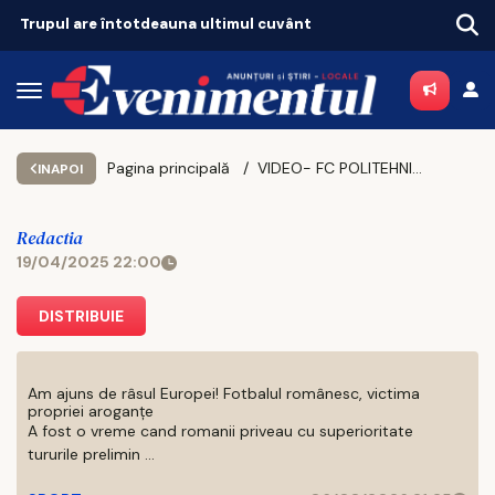
Trupul are întotdeauna ultimul cuvânt
Pagina principală
VIDEO- FC POLITEHNICA IAȘI Conferința de presă 17.4.2025 Vasile Miriuță
INAPOI
Redactia
19/04/2025 22:00
DISTRIBUIE
Am ajuns de râsul Europei! Fotbalul românesc, victima
propriei aroganțe
A fost o vreme cand romanii priveau cu superioritate
tururile prelimin ...