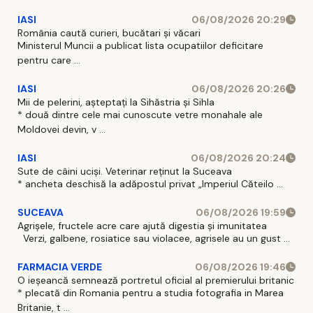
IASI
06/08/2026 20:29
România caută curieri, bucătari și văcari
Ministerul Muncii a publicat lista ocupatiilor deficitare
pentru care ...
IASI
06/08/2026 20:26
Mii de pelerini, așteptați la Sihăstria și Sihla
* două dintre cele mai cunoscute vetre monahale ale
Moldovei devin, v ...
IASI
06/08/2026 20:24
Sute de câini uciși. Veterinar reținut la Suceava
* ancheta deschisă la adăpostul privat „Imperiul Căteilo ...
SUCEAVA
06/08/2026 19:59
Agrișele, fructele acre care ajută digestia și imunitatea
Verzi, galbene, rosiatice sau violacee, agrisele au un gust ...
FARMACIA VERDE
06/08/2026 19:46
O ieșeancă semnează portretul oficial al premierului britanic
* plecată din Romania pentru a studia fotografia in Marea
Britanie, t ...