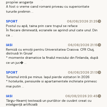
propriei aroganțe
A fost o vreme cand romanii priveau cu superioritate
tururile prelimin ...
SPORT
06/08/2026 21:25
Postul cu apă, taina prin care trupul se reface
În fiecare dimineată, ecranele se aprind unul cate unul. Din
ca ...
IASI
06/08/2026 21:15
Remiză cu emoții pentru Universitatea Craiova. CFR Cluij,
distrusă în Gruia!
* momente dramatice la finalul meciului din Finlanda, după
ce un juc� ...
SPORT
06/08/2026 21:13
Turismul intră pe minus. Iașul pierde vizitatori în 2026
* hotelurile, pensiunile si apartamentele inchiriate primesc
mai putin ...
IASI
06/08/2026 20:45
Târgu-Neamț testează un purtător de cuvânt creat cu
inteligență artificială