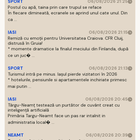
SPORT
06/08/2026 21:25
Postul cu apă, taina prin care trupul se reface
În fiecare dimineată, ecranele se aprind unul cate unul. Din
ca ...
IASI
06/08/2026 21:15
Remiză cu emoții pentru Universitatea Craiova. CFR Cluij,
distrusă în Gruia!
* momente dramatice la finalul meciului din Finlanda, după
ce un juc� ...
SPORT
06/08/2026 21:13
Turismul intră pe minus. Iașul pierde vizitatori în 2026
* hotelurile, pensiunile si apartamentele inchiriate primesc
mai putin ...
IASI
06/08/2026 20:45
Târgu-Neamț testează un purtător de cuvânt creat cu
inteligență artificială
Primăria Targu-Neamt face un pas rar intalnit in
administratia local� ...
NEAMT
06/08/2026 20:39