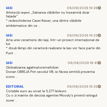
IASI
06/08/2026 19:26
Arhitecții ieșeni: „Salvarea clădirilor nu înseamnă doar
fațade”
* redeschiderea Casei Kieser, una dintre clădirile
emblematice din ce ...
IASI
06/08/2026 19:23
Arta unei ceramiste din Iași, într-un proiect internațional de
lux
* două lămpi din ceramică realizate la Iasi vor face parte din
Punt ...
IASI
06/08/2026 18:41
Globalizarea agalmatoremafobiei
Dorian OBREJA Prin secolul VIII, isi făcea simtită prezenta
icono ...
EDITORIAL
06/08/2026 16:32
Cotațiile euro au urcat la 5,277 lei/euro
Cu o zi inainte de decizia agentiei Moody's privind ratingul
suver ...