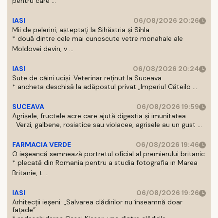
pentru care ...
IASI
06/08/2026 20:26
Mii de pelerini, așteptați la Sihăstria și Sihla
* două dintre cele mai cunoscute vetre monahale ale
Moldovei devin, v ...
IASI
06/08/2026 20:24
Sute de câini uciși. Veterinar reținut la Suceava
* ancheta deschisă la adăpostul privat „Imperiul Căteilo ...
SUCEAVA
06/08/2026 19:59
Agrișele, fructele acre care ajută digestia și imunitatea
Verzi, galbene, rosiatice sau violacee, agrisele au un gust ...
FARMACIA VERDE
06/08/2026 19:46
O ieșeancă semnează portretul oficial al premierului britanic
* plecată din Romania pentru a studia fotografia in Marea
Britanie, t ...
IASI
06/08/2026 19:26
Arhitecții ieșeni: „Salvarea clădirilor nu înseamnă doar
fațade”