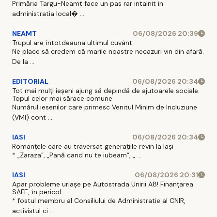
Primăria Targu-Neamt face un pas rar intalnit in
administratia local� ...
NEAMT
06/08/2026 20:39
Trupul are întotdeauna ultimul cuvânt
Ne place să credem că marile noastre necazuri vin din afară.
De la ...
EDITORIAL
06/08/2026 20:34
Tot mai mulți ieșeni ajung să depindă de ajutoarele sociale.
Topul celor mai sărace comune
Numărul iesenilor care primesc Venitul Minim de Incluziune
(VMI) cont ...
IASI
06/08/2026 20:34
Romanțele care au traversat generațiile revin la Iași
* „Zaraza”, „Pană cand nu te iubeam”, „ ...
IASI
06/08/2026 20:31
Apar probleme uriașe pe Autostrada Unirii A8! Finanțarea
SAFE, în pericol
* fostul membru al Consiliului de Administratie al CNIR,
activistul ci ...