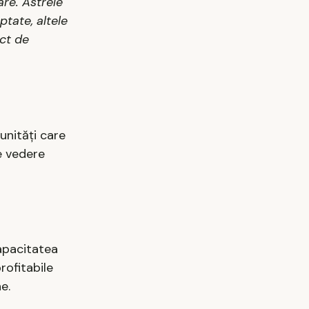
are. Astrele
ptate, altele
nct de
unități care
e vedere
capacitatea
rofitabile
e.