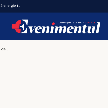
Criza energetică se adâncește. Fabricile mari pot rămâne fără energie în orele de vârf
Horoscopul zilei de luni, 15 iunie 2026