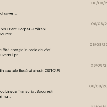
06/08/2
l suver ...
06/08/2
a noul Parc Horpaz–Ezăreni!
uitor ...
06/08/20
 fără energie în orele de vârf
vernul pr ...
06/08/2
din spatele fiecărui circuit CISTOUR
06/08/20
a cu Lingua Transcript București
 mu ...
06/08/2