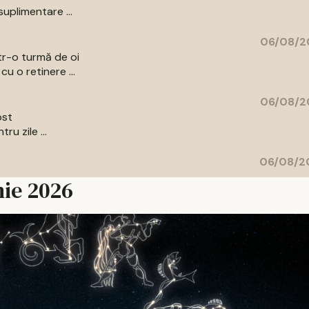
uplimentare ...
06/08/2
ntr-o turmă de oi
u o retinere ...
06/08/2
ost
u zile ...
06/08/20
nie 2026