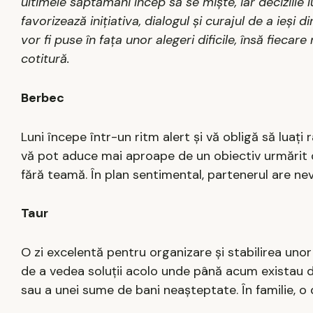
ultimele săptămâni încep să se miște, iar deciziile
favorizează inițiativa, dialogul și curajul de a ieși 
vor fi puse în fața unor alegeri dificile, însă fiec
cotitură.
Berbec
Luni începe într-un ritm alert și vă obligă să luați
vă pot aduce mai aproape de un obiectiv urmărit 
fără teamă. În plan sentimental, partenerul are nev
Taur
O zi excelentă pentru organizare și stabilirea unor
de a vedea soluții acolo unde până acum existau do
sau a unei sume de bani neașteptate. În familie, o