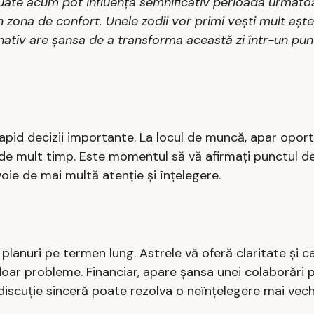
 luate acum pot influența semnificativ perioada următo
din zona de confort. Unele zodii vor primi vești mult aște
are nativ are șansa de a transforma această zi într-un pu
 rapid decizii importante. La locul de muncă, apar oport
de mult timp. Este momentul să vă afirmați punctul d
oie de mai multă atenție și înțelegere.
 planuri pe termen lung. Astrele vă oferă claritate și 
ar probleme. Financiar, apare șansa unei colaborări p
 discuție sinceră poate rezolva o neînțelegere mai vech