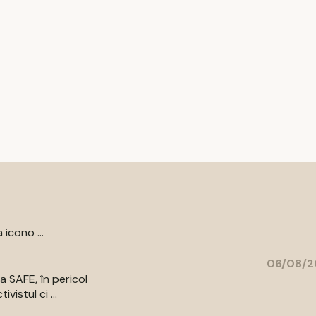
 icono ...
06/08/2
a SAFE, în pericol
vistul ci ...