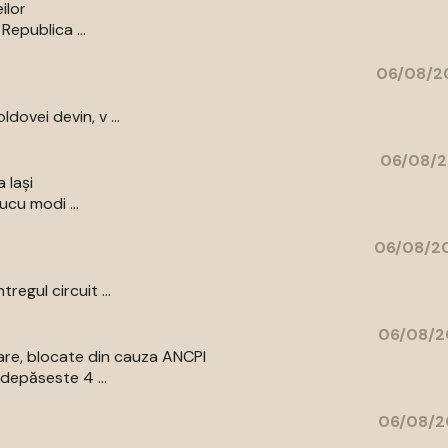
ilor
Republica ...
06/08/20
ovei devin, v ...
06/08/2
 Iași
ucu modi ...
06/08/20
egul circuit ...
06/08/2
are, blocate din cauza ANCPI
depăseste 4 ...
06/08/2