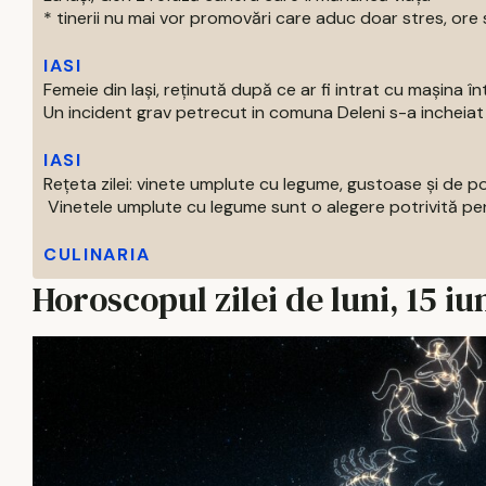
* tinerii nu mai vor promovări care aduc doar stres, ore s
IASI
Femeie din Iași, reținută după ce ar fi intrat cu mașina î
Un incident grav petrecut in comuna Deleni s-a incheiat c
IASI
Rețeta zilei: vinete umplute cu legume, gustoase și de p
Vinetele umplute cu legume sunt o alegere potrivită pentr
CULINARIA
Horoscopul zilei de luni, 15 iu