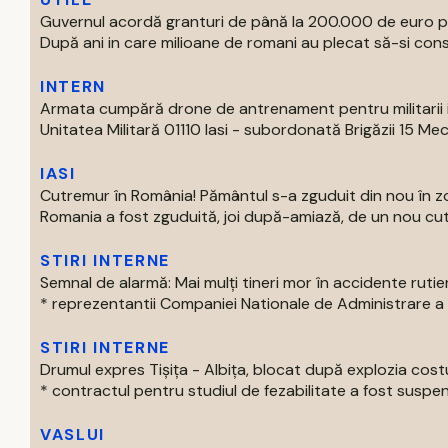
Guvernul acordă granturi de până la 200.000 de euro p
După ani in care milioane de romani au plecat să-si const
INTERN
Armata cumpără drone de antrenament pentru militarii 
Unitatea Militară 01110 Iasi - subordonată Brigăzii 15 Mec
IASI
Cutremur în România! Pământul s-a zguduit din nou în 
Romania a fost zguduită, joi după-amiază, de un nou cut
STIRI INTERNE
Semnal de alarmă: Mai mulți tineri mor în accidente rutie
* reprezentantii Companiei Nationale de Administrare a Inf
STIRI INTERNE
Drumul expres Tișița - Albița, blocat după explozia costu
* contractul pentru studiul de fezabilitate a fost suspen
VASLUI