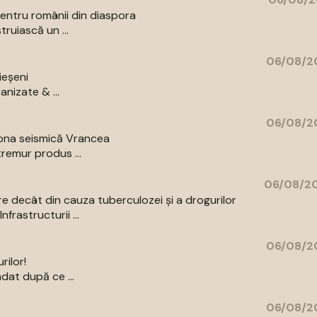
entru românii din diaspora
ruiască un ...
06/08/20
ieșeni
anizate & ...
06/08/20
zona seismică Vrancea
remur produs ...
06/08/20
re decât din cauza tuberculozei și a drogurilor
rastructurii ...
06/08/20
rilor!
dat după ce ...
06/08/20