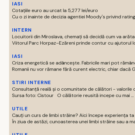
IASI
Cotațiile euro au urcat la 5,277 lei/euro
Cu o zi inainte de decizia agentiei Moody's privind ratingu
INTERN
Locuitorii din Miroslava, chemați să decidă cum va arăt
Viitorul Parc Horpaz–Ezăreni prinde contur cu ajutorul loc
IASI
Criza energetică se adâncește. Fabricile mari pot rămâne
Romanii nu vor rămane fără curent electric, chiar dacă Gu
STIRI INTERNE
Consultanță reală și o comunitate de călători - valorile 
Sursa foto: Cistour O călătorie reusită incepe cu mai ...
UTILE
Cauți un curs de limbi străine? Aici începe experiența t
În ziua de astăzi, cunoasterea unei limbi străine sau a mai
UTILE