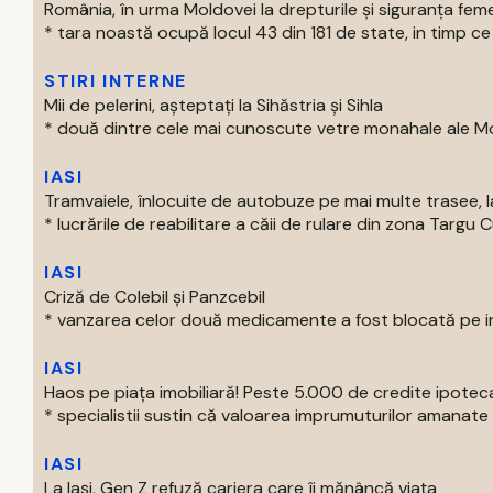
România, în urma Moldovei la drepturile și siguranța feme
* tara noastă ocupă locul 43 din 181 de state, in timp ce 
STIRI INTERNE
Mii de pelerini, așteptați la Sihăstria și Sihla
* două dintre cele mai cunoscute vetre monahale ale Mold
IASI
Tramvaiele, înlocuite de autobuze pe mai multe trasee, la
* lucrările de reabilitare a căii de rulare din zona Targu C
IASI
Criză de Colebil și Panzcebil
* vanzarea celor două medicamente a fost blocată pe intr
IASI
Haos pe piața imobiliară! Peste 5.000 de credite ipotec
* specialistii sustin că valoarea imprumuturilor amanate 
IASI
La Iași, Gen Z refuză cariera care îi mănâncă viața