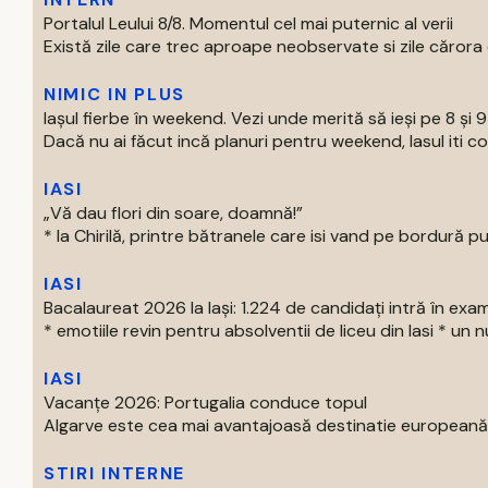
Portalul Leului 8/8. Momentul cel mai puternic al verii
Există zile care trec aproape neobservate si zile cărora o
NIMIC IN PLUS
Iașul fierbe în weekend. Vezi unde merită să ieși pe 8 și 
Dacă nu ai făcut incă planuri pentru weekend, Iasul iti com
IASI
„Vă dau flori din soare, doamnă!”
* la Chirilă, printre bătranele care isi vand pe bordură put
IASI
Bacalaureat 2026 la Iași: 1.224 de candidați intră în exa
* emotiile revin pentru absolventii de liceu din Iasi * un nu
IASI
Vacanțe 2026: Portugalia conduce topul
Algarve este cea mai avantajoasă destinatie europeană pe
STIRI INTERNE