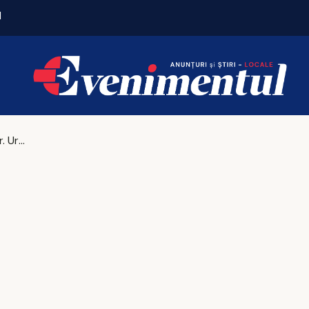
l
„Vă dau flori din soare, doamnă!”
Revoluție pe Cer. Uranus intră în Gemeni și deschide șapte ani de schimbări: tehnologie, comunicare, drumuri, educație și idei care pot răsturna lumea