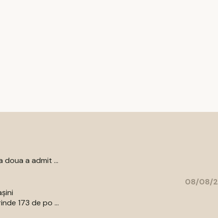
 doua a admit ...
08/08/2
șini
nde 173 de po ...