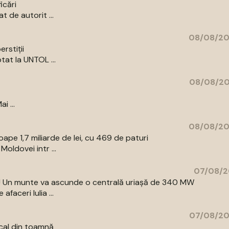
icări
 de autorit ...
08/08/20
rstiții
tat la UNTOL ...
08/08/20
i ...
08/08/20
pe 1,7 miliarde de lei, cu 469 de paturi
oldovei intr ...
07/08/2
az! Un munte va ascunde o centrală uriașă de 340 MW
aceri Iulia ...
07/08/20
cal din toamnă