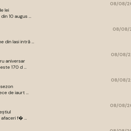
08/08/20
e lei
din 10 augus ...
08/08/2
in Iasi intră ...
08/08/2
bru aniversar
ste 170 d ...
08/08/2
e sezon
e de iaurt ...
08/08/20
eștiul
afaceri f� ...
08/08/20