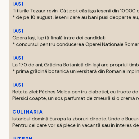
IASI
Titlurile Tezaur revin. Cât pot câștiga ieșenii din 10.000 d
* de pe 10 august, iesenii care au bani pusi deoparte au, 
IASI
Opera Iași, luptă finală între doi candidați
* concursul pentru conducerea Operei Nationale Romane d
IASI
La 170 de ani, Grădina Botanică din Iași are propriul tim
* prima grădină botanică universitară din Romania impline
IASI
Rețeta zilei: Pêches Melba pentru diabetici, cu fructe d
Piersici coapte, un sos parfumat de zmeură si o cremă rec
CULINARIA
Istanbul domină Europa la zboruri directe. Unde e Bucur
Pentru cei care vor să plece in vacantă sau in interes de 
INTERN