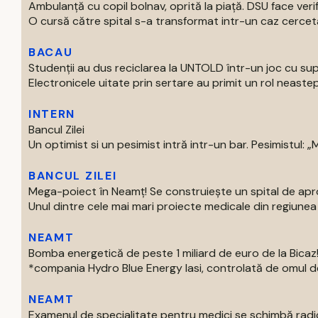
Ambulanță cu copil bolnav, oprită la piață. DSU face verif
O cursă către spital s-a transformat intr-un caz cercetat
BACAU
Studenții au dus reciclarea la UNTOLD într-un joc cu supe
Electronicele uitate prin sertare au primit un rol neastep
INTERN
Bancul Zilei
Un optimist si un pesimist intră intr-un bar. Pesimistul: „Ma
BANCUL ZILEI
Mega-poiect în Neamț! Se construiește un spital de aproa
Unul dintre cele mai mari proiecte medicale din regiunea M
NEAMT
Bomba energetică de peste 1 miliard de euro de la Bic
*compania Hydro Blue Energy Iasi, controlată de omul de af
NEAMT
Examenul de specialitate pentru medici se schimbă radi