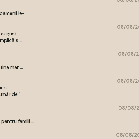
amenii le- ...
08/08/2
9 august
plică s ...
08/08/2
ina mar ...
08/08/2
men
măr de 1 ...
08/08/2
ntru familii ...
08/08/20