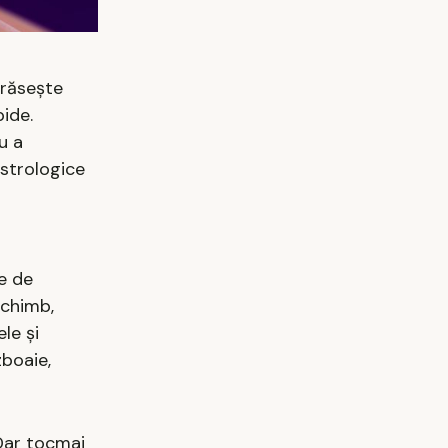
ărăsește
pide.
u a
astrologice
ze de
schimb,
le și
zboaie,
 Dar tocmai