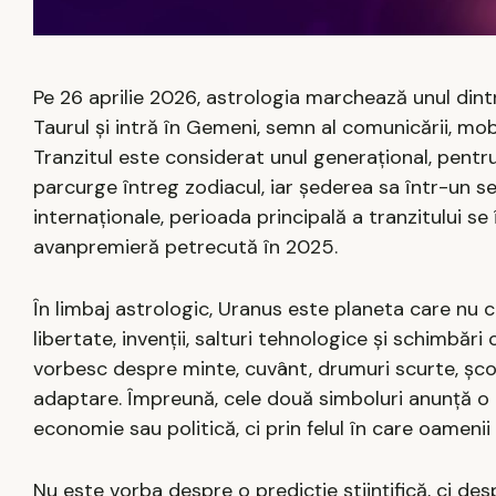
Pe 26 aprilie 2026, astrologia marchează unul din
Taurul și intră în Gemeni, semn al comunicării, mobili
Tranzitul este considerat unul generațional, pent
parcurge întreg zodiacul, iar șederea sa într-un se
internaționale, perioada principală a tranzitului s
avanpremieră petrecută în 2025.
În limbaj astrologic, Uranus este planeta care nu 
libertate, invenții, salturi tehnologice și schimbări
vorbesc despre minte, cuvânt, drumuri scurte, școală
adaptare. Împreună, cele două simboluri anunță o 
economie sau politică, ci prin felul în care oamenii
Nu este vorba despre o predicție științifică, ci de