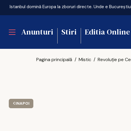
Istanbul domină Europa la zboruri directe. Unde e Bucureștiu
Anunturi
Stiri
Editia Online
Pagina principală
Mistic
INAPOI