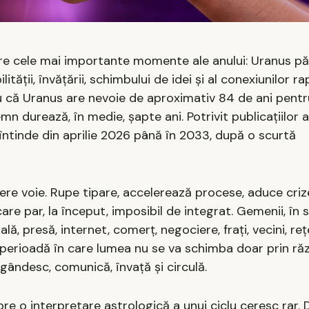
tre cele mai importante momente ale anului: Uranus p
tății, învățării, schimbului de idei și al conexiunilor ra
ru că Uranus are nevoie de aproximativ 84 de ani pentr
mn durează, în medie, șapte ani. Potrivit publicațiilor 
e întinde din aprilie 2026 până în 2033, după o scurtă
cere voie. Rupe tipare, accelerează procese, aduce cri
 care par, la început, imposibil de integrat. Gemenii, în 
, presă, internet, comerț, negociere, frați, vecini, rețe
perioadă în care lumea nu se va schimba doar prin ră
 gândesc, comunică, învață și circulă.
spre o interpretare astrologică a unui ciclu ceresc rar.