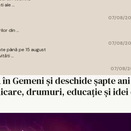
 ale ...
07/08/20
or din ...
07/08/20
ente până pe 15 august
tăti ...
07/08/2
 în Gemeni și deschide șapte ani
care, drumuri, educație și idei