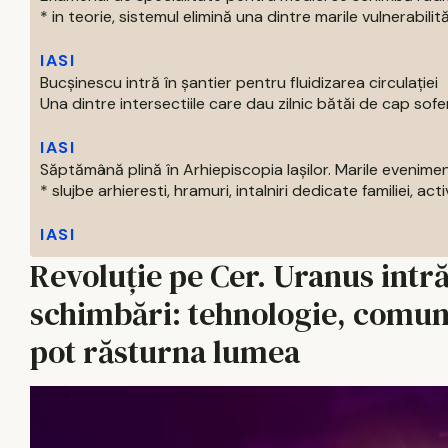
* in teorie, sistemul elimină una dintre marile vulnerabilităti
IASI
Bucșinescu intră în șantier pentru fluidizarea circulației
Una dintre intersectiile care dau zilnic bătăi de cap soferil
IASI
Săptămână plină în Arhiepiscopia Iașilor. Marile evenim
* slujbe arhieresti, hramuri, intalniri dedicate familiei, activi
IASI
Revoluție pe Cer. Uranus intră
schimbări: tehnologie, comuni
pot răsturna lumea