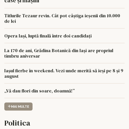
case și mașini
Titlurile Tezaur revin. Cât pot câștiga ieșenii din 10.000
de lei
Opera Iași, luptă finală între doi candidați
La 170 de ani, Grădina Botanică din Iași are propriul
timbru aniversar
Iașul fierbe în weekend. Vezi unde merită să ieși pe 8 și 9
august
„Vă dau flori din soare, doamnă!”
MAI MULTE
Politica