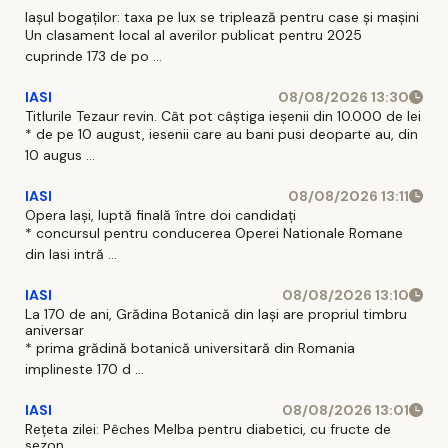
Iașul bogaților: taxa pe lux se triplează pentru case și mașini
Un clasament local al averilor publicat pentru 2025
cuprinde 173 de po ...
IASI
08/08/2026 13:30
Titlurile Tezaur revin. Cât pot câștiga ieșenii din 10.000 de lei
* de pe 10 august, iesenii care au bani pusi deoparte au, din
10 augus ...
IASI
08/08/2026 13:11
Opera Iași, luptă finală între doi candidați
* concursul pentru conducerea Operei Nationale Romane
din Iasi intră ...
IASI
08/08/2026 13:10
La 170 de ani, Grădina Botanică din Iași are propriul timbru
aniversar
* prima grădină botanică universitară din Romania
implineste 170 d ...
IASI
08/08/2026 13:01
Rețeta zilei: Pêches Melba pentru diabetici, cu fructe de
sezon