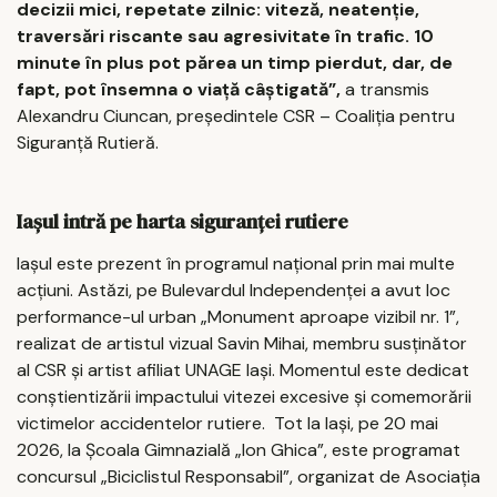
decizii mici, repetate zilnic: viteză, neatenție,
traversări riscante sau agresivitate în trafic. 10
minute în plus pot părea un timp pierdut, dar, de
fapt, pot însemna o viață câștigată”,
a transmis
Alexandru Ciuncan, președintele CSR – Coaliția pentru
Siguranță Rutieră.
Iașul intră pe harta siguranței rutiere
Iașul este prezent în programul național prin mai multe
acțiuni. Astăzi, pe Bulevardul Independenței a avut loc
performance-ul urban „Monument aproape vizibil nr. 1”,
realizat de artistul vizual Savin Mihai, membru susținător
al CSR și artist afiliat UNAGE Iași. Momentul este dedicat
conștientizării impactului vitezei excesive și comemorării
victimelor accidentelor rutiere. Tot la Iași, pe 20 mai
2026, la Școala Gimnazială „Ion Ghica”, este programat
concursul „Biciclistul Responsabil”, organizat de Asociația