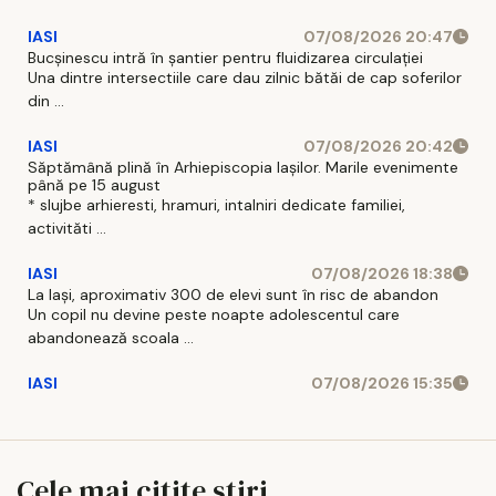
IASI
07/08/2026 20:47
Bucșinescu intră în șantier pentru fluidizarea circulației
Una dintre intersectiile care dau zilnic bătăi de cap soferilor
din ...
IASI
07/08/2026 20:42
Săptămână plină în Arhiepiscopia Iașilor. Marile evenimente
până pe 15 august
* slujbe arhieresti, hramuri, intalniri dedicate familiei,
activităti ...
IASI
07/08/2026 18:38
La Iași, aproximativ 300 de elevi sunt în risc de abandon
Un copil nu devine peste noapte adolescentul care
abandonează scoala ...
IASI
07/08/2026 15:35
Cele mai citite stiri