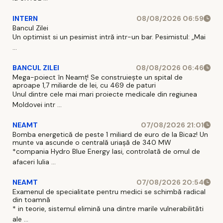
INTERN
08/08/2026 06:59
Bancul Zilei
Un optimist si un pesimist intră intr-un bar. Pesimistul: „Mai
...
BANCUL ZILEI
08/08/2026 06:46
Mega-poiect în Neamț! Se construiește un spital de
aproape 1,7 miliarde de lei, cu 469 de paturi
Unul dintre cele mai mari proiecte medicale din regiunea
Moldovei intr ...
NEAMT
07/08/2026 21:01
Bomba energetică de peste 1 miliard de euro de la Bicaz! Un
munte va ascunde o centrală uriașă de 340 MW
*compania Hydro Blue Energy Iasi, controlată de omul de
afaceri Iulia ...
NEAMT
07/08/2026 20:54
Examenul de specialitate pentru medici se schimbă radical
din toamnă
* in teorie, sistemul elimină una dintre marile vulnerabilităti
ale ...