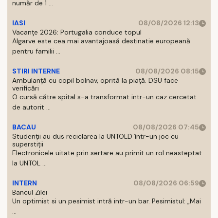
număr de 1 ...
IASI
08/08/2026 12:13
Vacanțe 2026: Portugalia conduce topul
Algarve este cea mai avantajoasă destinatie europeană
pentru familii ...
STIRI INTERNE
08/08/2026 08:15
Ambulanță cu copil bolnav, oprită la piață. DSU face
verificări
O cursă către spital s-a transformat intr-un caz cercetat
de autorit ...
BACAU
08/08/2026 07:45
Studenții au dus reciclarea la UNTOLD într-un joc cu
superstiții
Electronicele uitate prin sertare au primit un rol neasteptat
la UNTOL ...
INTERN
08/08/2026 06:59
Bancul Zilei
Un optimist si un pesimist intră intr-un bar. Pesimistul: „Mai
...