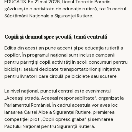
EDUCATIS. Pe 21 mai 2026, Liceul Teoretic Paradis
găzduiește o activitate de educație rutieră, tot în cadrul
Săptămânii Naționale a Siguranței Rutiere.
Copiii și drumul spre școală, temă centrală
Ediția din acest an pune accent și pe educația rutieră a
copiilor. În programul național sunt incluse campanii
pentru părinți și copii, activități în școli, concursuri pentru
bicicliști, sesiuni dedicate transportatorilor și inițiative
pentru livratorii care circulă pe biciclete sau scutere.
La nivel național, punctul central este evenimentul
„Aceeași stradă. Aceeași responsabilitate”, organizat la
Parlamentul României. În cadrul acestuia vor avea loc
lansarea Cartei Albe a Siguranței Rutiere, premierea
competiției pilot „Copiii opresc graba” și semnarea
Pactului Național pentru Siguranță Rutieră.