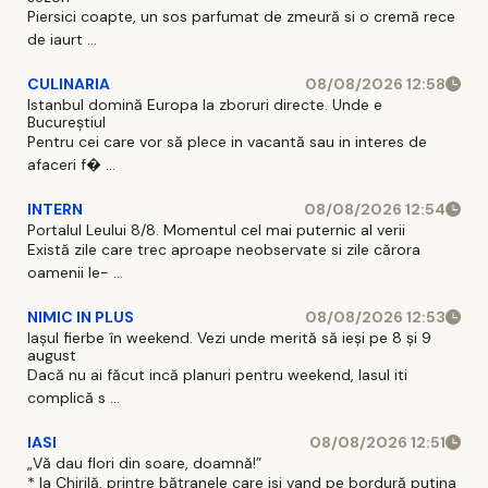
Piersici coapte, un sos parfumat de zmeură si o cremă rece
de iaurt ...
CULINARIA
08/08/2026 12:58
Istanbul domină Europa la zboruri directe. Unde e
Bucureștiul
Pentru cei care vor să plece in vacantă sau in interes de
afaceri f� ...
INTERN
08/08/2026 12:54
Portalul Leului 8/8. Momentul cel mai puternic al verii
Există zile care trec aproape neobservate si zile cărora
oamenii le- ...
NIMIC IN PLUS
08/08/2026 12:53
Iașul fierbe în weekend. Vezi unde merită să ieși pe 8 și 9
august
Dacă nu ai făcut incă planuri pentru weekend, Iasul iti
complică s ...
IASI
08/08/2026 12:51
„Vă dau flori din soare, doamnă!”
* la Chirilă, printre bătranele care isi vand pe bordură putina