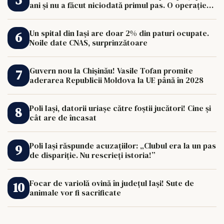
ani și nu a făcut niciodată primul pas. O operație
de 33.000 de euro îi poate schimba viața.
Un spital din Iași are doar 2% din paturi ocupate.
Noile date CNAS, surprinzătoare
Guvern nou la Chișinău! Vasile Tofan promite
aderarea Republicii Moldova la UE până în 2028
Poli Iași, datorii uriașe către foștii jucători! Cine și
cât are de încasat
Poli Iași răspunde acuzațiilor: „Clubul era la un pas
de dispariție. Nu rescrieți istoria!”
Focar de variolă ovină în județul Iași! Sute de
animale vor fi sacrificate