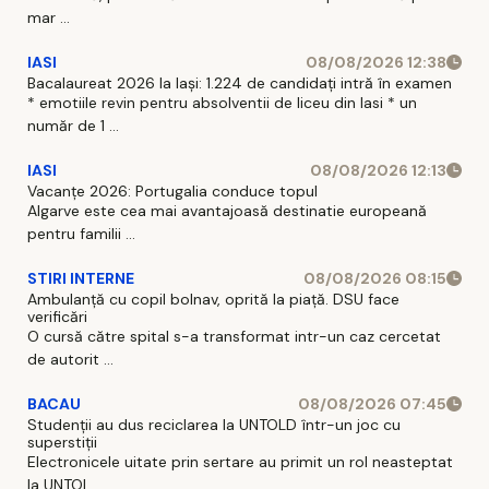
mar ...
IASI
08/08/2026 12:38
Bacalaureat 2026 la Iași: 1.224 de candidați intră în examen
* emotiile revin pentru absolventii de liceu din Iasi * un
număr de 1 ...
IASI
08/08/2026 12:13
Vacanțe 2026: Portugalia conduce topul
Algarve este cea mai avantajoasă destinatie europeană
pentru familii ...
STIRI INTERNE
08/08/2026 08:15
Ambulanță cu copil bolnav, oprită la piață. DSU face
verificări
O cursă către spital s-a transformat intr-un caz cercetat
de autorit ...
BACAU
08/08/2026 07:45
Studenții au dus reciclarea la UNTOLD într-un joc cu
superstiții
Electronicele uitate prin sertare au primit un rol neasteptat
la UNTOL ...