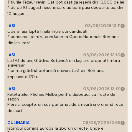
Titlurile Tezaur revin. Cât pot câștiga ieșenii din 10.000 de lei
* de pe 10 august, iesenii care au bani pusi deoparte au, din
10 augus ...
IASI
08/08/2026 13:11
Opera Iași, luptă finală între doi candidați
* concursul pentru conducerea Operei Nationale Romane
din Iasi intră ...
IASI
08/08/2026 13:10
La 170 de ani, Grădina Botanică din Iași are propriul timbru
aniversar
* prima grădină botanică universitară din Romania
implineste 170 d ...
IASI
08/08/2026 13:01
Rețeta zilei: Pêches Melba pentru diabetici, cu fructe de
sezon
Piersici coapte, un sos parfumat de zmeură si o cremă rece
de iaurt ...
CULINARIA
08/08/2026 12:58
Istanbul domină Europa la zboruri directe. Unde e