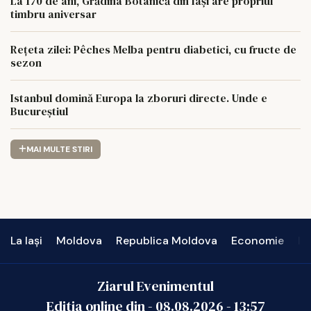
La 170 de ani, Grădina Botanică din Iași are propriul
timbru aniversar
Rețeta zilei: Pêches Melba pentru diabetici, cu fructe de
sezon
Istanbul domină Europa la zboruri directe. Unde e
Bucureștiul
MAI MULTE STIRI
La Iași
Moldova
Republica Moldova
Economie
In
Ziarul Evenimentul
Editia online din -
08.08.2026
-
13:57