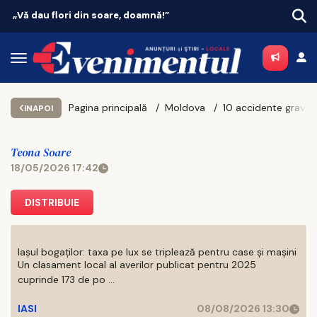
Vacanțe 2026: Portugalia conduce topul
Pagina principală
Moldova
INAPOI
Teona Soare
18/05/2026 17:42
DISTRIBUIE
Iașul bogaților: taxa pe lux se triplează pentru case și mașini
Un clasament local al averilor publicat pentru 2025
cuprinde 173 de po ...
IASI
08/08/2026 13:30