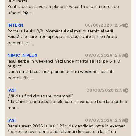
Bucureștiul
Pentru cei care vor să plece in vacantă sau in interes de
afaceri f� ...
INTERN
08/08/2026 12:54
Portalul Leului 8/8. Momentul cel mai puternic al verii
Există zile care trec aproape neobservate si zile cărora
oamenii le- ...
NIMIC IN PLUS
08/08/2026 12:53
Iașul fierbe în weekend. Vezi unde merită să ieși pe 8 și 9
august
Dacă nu ai făcut incă planuri pentru weekend, Iasul iti
complică s ...
IASI
08/08/2026 12:51
„Vă dau flori din soare, doamnă!”
* la Chirilă, printre bătranele care isi vand pe bordură putina
mar ...
IASI
08/08/2026 12:38
Bacalaureat 2026 la Iași: 1.224 de candidați intră în examen
* emotiile revin pentru absolventii de liceu din Iasi * un