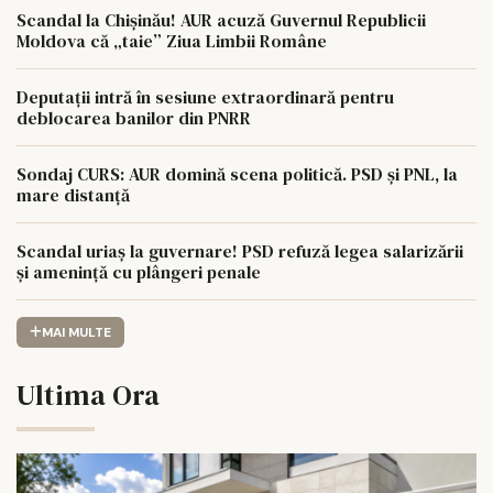
Scandal la Chișinău! AUR acuză Guvernul Republicii
Moldova că „taie” Ziua Limbii Române
Deputații intră în sesiune extraordinară pentru
deblocarea banilor din PNRR
Sondaj CURS: AUR domină scena politică. PSD și PNL, la
mare distanță
Scandal uriaș la guvernare! PSD refuză legea salarizării
și amenință cu plângeri penale
MAI MULTE
Ultima Ora