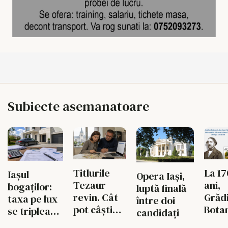
Subiecte asemanatoare
Titlurile
La 17
Iașul
Opera Iași,
Tezaur
ani,
bogaților:
luptă finală
revin. Cât
Grăd
taxa pe lux
între doi
pot câștiga
Bota
se triplează
candidați
ieșenii din
din I
pentru case