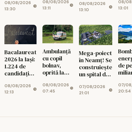
08/08/2026
08/08
10.000 de
propr
08/08/2026
și mașini
08/08/2026
13:11
13:01
13:30
lei
timb
13:10
aniv
Ambulanță
Bom
Bacalaureat
Mega-poiect
cu copil
ener
2026 la Iași:
în Neamț! Se
bolnav,
de pe
1.224 de
construiește
oprită la
milia
candidați
un spital de
piață. DSU
euro 
intră în
aproape 1,7
08/08/2026
07/08
face
Bicaz
08/08/2026
examen
07/08/2026
miliarde de
07:45
20:54
12:13
verificări
munt
21:01
lei, cu 469
ascu
de paturi
centr
uriaș
340