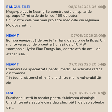
BANCUL ZILEI
08/08/2026 06:46
Mega-poiect în Neamț! Se construiește un spital de
aproape 1,7 miliarde de lei, cu 469 de paturi
Unul dintre cele mai mari proiecte medicale din regiunea
Moldovei intr ...
NEAMT
07/08/2026 21:01
Bomba energetică de peste 1 miliard de euro de la Bicaz! Un
munte va ascunde o centrală uriașă de 340 MW
*compania Hydro Blue Energy Iasi, controlată de omul de
afaceri Iulia ...
NEAMT
07/08/2026 20:54
Examenul de specialitate pentru medici se schimbă radical
din toamnă
* in teorie, sistemul elimină una dintre marile vulnerabilităti
ale ...
IASI
07/08/2026 20:47
Bucșinescu intră în șantier pentru fluidizarea circulației
Una dintre intersectiile care dau zilnic bătăi de cap soferilor
din ...