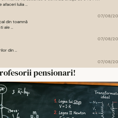
aceri Iulia ...
07/08/20
cal din toamnă
 ale ...
07/08/20
or din ...
07/08/20
rofesorii pensionari!