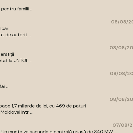
ntru familii ...
08/08/20
icări
 de autorit ...
08/08/20
rstiții
tat la UNTOL ...
08/08/20
i ...
08/08/20
pe 1,7 miliarde de lei, cu 469 de paturi
oldovei intr ...
07/08/2
az! Un munte va ascunde o centrală uriașă de 340 MW