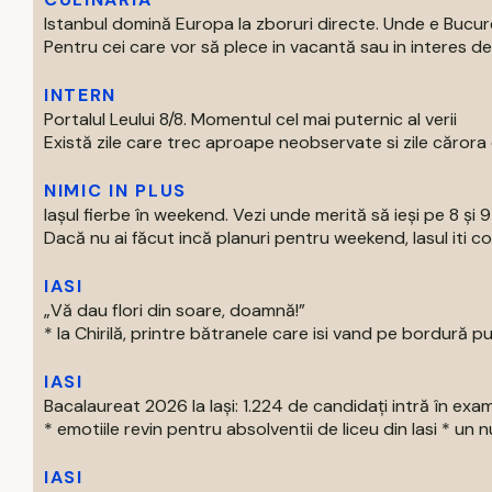
Istanbul domină Europa la zboruri directe. Unde e Bucur
Pentru cei care vor să plece in vacantă sau in interes de 
INTERN
Portalul Leului 8/8. Momentul cel mai puternic al verii
Există zile care trec aproape neobservate si zile cărora o
NIMIC IN PLUS
Iașul fierbe în weekend. Vezi unde merită să ieși pe 8 și 
Dacă nu ai făcut incă planuri pentru weekend, Iasul iti com
IASI
„Vă dau flori din soare, doamnă!”
* la Chirilă, printre bătranele care isi vand pe bordură put
IASI
Bacalaureat 2026 la Iași: 1.224 de candidați intră în exa
* emotiile revin pentru absolventii de liceu din Iasi * un nu
IASI