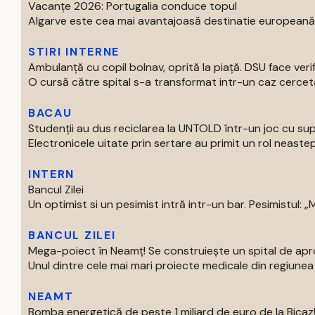
Vacanțe 2026: Portugalia conduce topul
Algarve este cea mai avantajoasă destinatie europeană pe
STIRI INTERNE
Ambulanță cu copil bolnav, oprită la piață. DSU face verif
O cursă către spital s-a transformat intr-un caz cercetat
BACAU
Studenții au dus reciclarea la UNTOLD într-un joc cu supe
Electronicele uitate prin sertare au primit un rol neastep
INTERN
Bancul Zilei
Un optimist si un pesimist intră intr-un bar. Pesimistul: „Ma
BANCUL ZILEI
Mega-poiect în Neamț! Se construiește un spital de aproa
Unul dintre cele mai mari proiecte medicale din regiunea M
NEAMT
Bomba energetică de peste 1 miliard de euro de la Bic