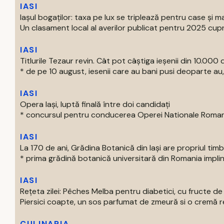
IASI
Iașul bogaților: taxa pe lux se triplează pentru case și ma
Un clasament local al averilor publicat pentru 2025 cupri
IASI
Titlurile Tezaur revin. Cât pot câștiga ieșenii din 10.000 d
* de pe 10 august, iesenii care au bani pusi deoparte au, 
IASI
Opera Iași, luptă finală între doi candidați
* concursul pentru conducerea Operei Nationale Romane d
IASI
La 170 de ani, Grădina Botanică din Iași are propriul tim
* prima grădină botanică universitară din Romania impline
IASI
Rețeta zilei: Pêches Melba pentru diabetici, cu fructe d
Piersici coapte, un sos parfumat de zmeură si o cremă rec
CULINARIA