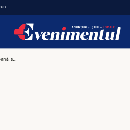
zon
Istanbul domină Europa la zboruri directe. Unde 
Educația ieșeană, salvată de profesorii pensionari!