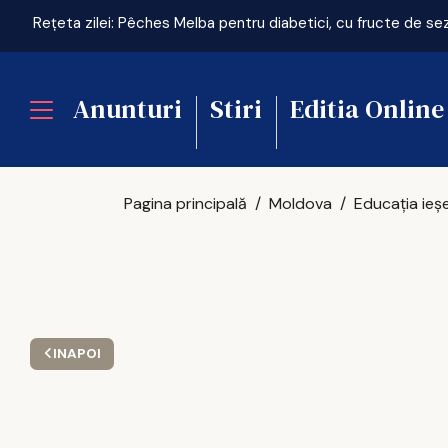
Rețeta zilei: Pêches Melba pentru diabetici, cu fructe de se
Anunturi
Stiri
Editia Online
Pagina principală
Moldova
INAPOI