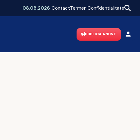
e Bucureștiul
„Vă dau flori din soare, doamnă!”
08.08.2026
Contact
Termeni
Confidentialitate
PUBLICA ANUNT