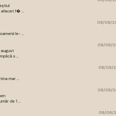
eștiul
afaceri f� ...
08/08/20
amenii le- ...
08/08/2
9 august
plică s ...
08/08/2
ina mar ...
08/08/2
men
măr de 1 ...
08/08/2