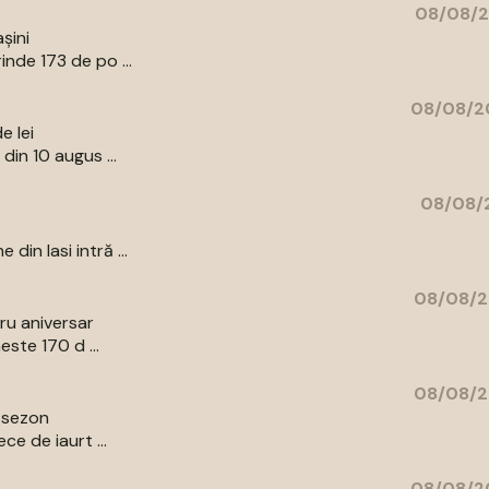
08/08/2
șini
nde 173 de po ...
08/08/20
e lei
din 10 augus ...
08/08/2
in Iasi intră ...
08/08/2
bru aniversar
ste 170 d ...
08/08/2
e sezon
e de iaurt ...
08/08/20