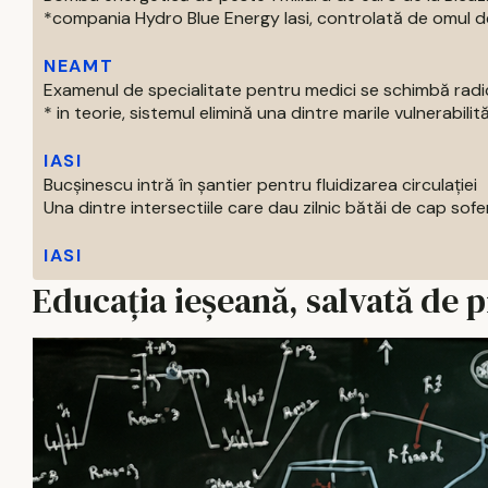
*compania Hydro Blue Energy Iasi, controlată de omul de af
NEAMT
Examenul de specialitate pentru medici se schimbă radi
* in teorie, sistemul elimină una dintre marile vulnerabilităti
IASI
Bucșinescu intră în șantier pentru fluidizarea circulației
Una dintre intersectiile care dau zilnic bătăi de cap soferil
IASI
Educația ieșeană, salvată de p