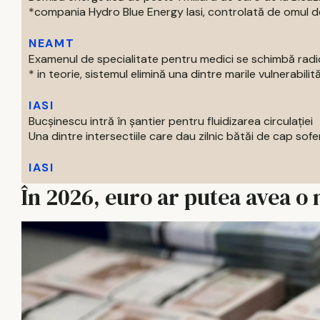
*compania Hydro Blue Energy Iasi, controlată de omul de af
NEAMT
Examenul de specialitate pentru medici se schimbă radi
* in teorie, sistemul elimină una dintre marile vulnerabilităti
IASI
Bucșinescu intră în șantier pentru fluidizarea circulației
Una dintre intersectiile care dau zilnic bătăi de cap soferil
IASI
În 2026, euro ar putea avea o 