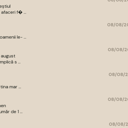
eștiul
afaceri f� ...
08/08/20
amenii le- ...
08/08/2
9 august
plică s ...
08/08/2
ina mar ...
08/08/2
men
măr de 1 ...
08/08/2