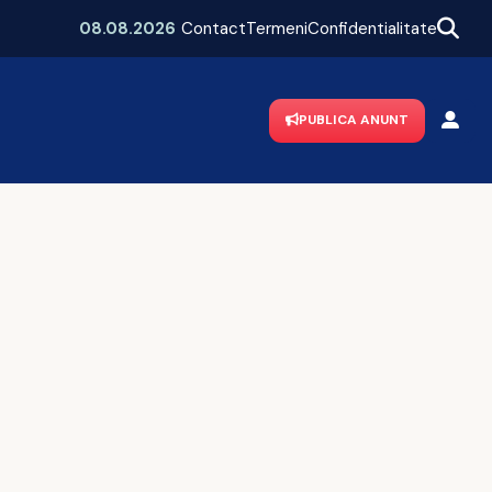
e Bucureștiul
„Vă dau flori din soare, doamnă!”
08.08.2026
Contact
Termeni
Confidentialitate
PUBLICA ANUNT