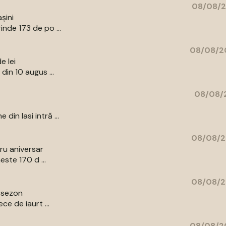
08/08/2
șini
nde 173 de po ...
08/08/20
e lei
din 10 augus ...
08/08/2
in Iasi intră ...
08/08/2
bru aniversar
ste 170 d ...
08/08/2
e sezon
e de iaurt ...
08/08/20