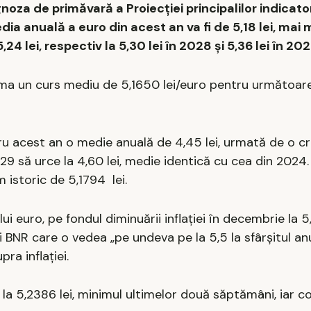
za de primăvară a Proiecției principalilor indicato
anuală a euro din acest an va fi de 5,18 lei, mai 
24 lei, respectiv la 5,30 lei în 2028 și 5,36 lei în 202
tima un curs mediu de 5,1650 lei/euro pentru următoare
 acest an o medie anuală de 4,45 lei, urmată de o cr
2029 să urce la 4,60 lei, medie identică cu cea din 202
istoric de 5,1794 lei.
i euro, pe fondul diminuării inflației în decembrie la 5
 BNR care o vedea „pe undeva pe la 5,5 la sfârşitul anul
ra inflației.
a 5,2386 lei, minimul ultimelor două săptămâni, iar cot