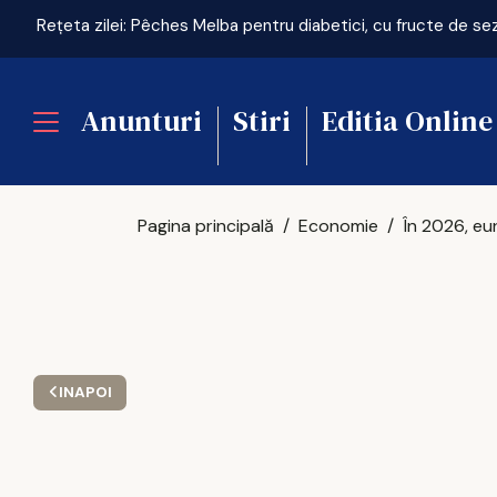
Rețeta zilei: Pêches Melba pentru diabetici, cu fructe de se
Anunturi
Stiri
Editia Online
Pagina principală
Economie
INAPOI