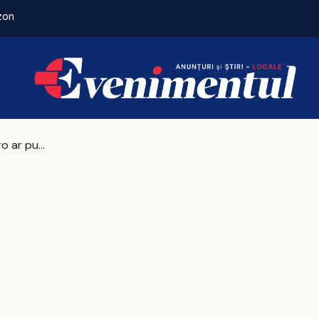
zon
Istanbul domină Europa la zboruri directe. Unde 
În 2026, euro ar putea avea o medie anuală de 5,18 lei