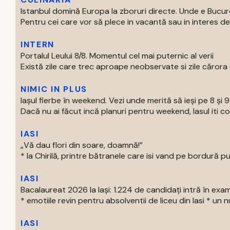
Istanbul domină Europa la zboruri directe. Unde e Bucur
Pentru cei care vor să plece in vacantă sau in interes de 
INTERN
Portalul Leului 8/8. Momentul cel mai puternic al verii
Există zile care trec aproape neobservate si zile cărora o
NIMIC IN PLUS
Iașul fierbe în weekend. Vezi unde merită să ieși pe 8 și 
Dacă nu ai făcut incă planuri pentru weekend, Iasul iti com
IASI
„Vă dau flori din soare, doamnă!”
* la Chirilă, printre bătranele care isi vand pe bordură put
IASI
Bacalaureat 2026 la Iași: 1.224 de candidați intră în exa
* emotiile revin pentru absolventii de liceu din Iasi * un nu
IASI