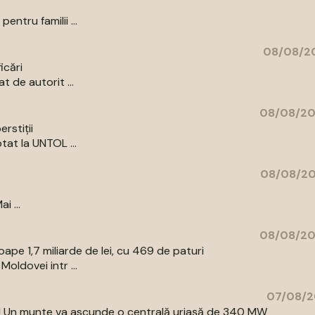
ntru familii ...
08/08/20
icări
 de autorit ...
08/08/20
rstiții
tat la UNTOL ...
08/08/20
i ...
08/08/20
pe 1,7 miliarde de lei, cu 469 de paturi
oldovei intr ...
07/08/2
az! Un munte va ascunde o centrală uriașă de 340 MW