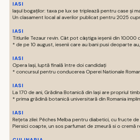
IASI
Iașul bogaților: taxa pe lux se triplează pentru case și ma
Un clasament local al averilor publicat pentru 2025 cupri
IASI
Titlurile Tezaur revin. Cât pot câștiga ieșenii din 10.000 d
* de pe 10 august, iesenii care au bani pusi deoparte au, 
IASI
Opera Iași, luptă finală între doi candidați
* concursul pentru conducerea Operei Nationale Romane d
IASI
La 170 de ani, Grădina Botanică din Iași are propriul tim
* prima grădină botanică universitară din Romania impline
IASI
Rețeta zilei: Pêches Melba pentru diabetici, cu fructe d
Piersici coapte, un sos parfumat de zmeură si o cremă rec
CULINARIA