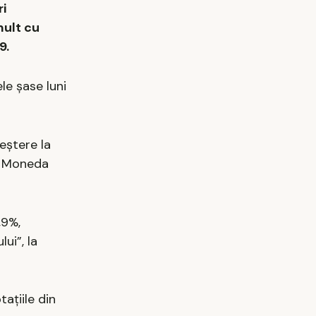
ri
mult cu
9.
le şase luni
eștere la
4. Moneda
,9%,
ui”, la
ațiile din