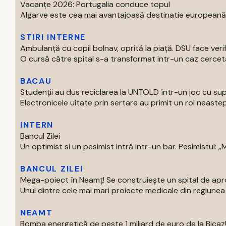
Vacanțe 2026: Portugalia conduce topul
Algarve este cea mai avantajoasă destinatie europeană pe
STIRI INTERNE
Ambulanță cu copil bolnav, oprită la piață. DSU face verif
O cursă către spital s-a transformat intr-un caz cercetat
BACAU
Studenții au dus reciclarea la UNTOLD într-un joc cu supe
Electronicele uitate prin sertare au primit un rol neastep
INTERN
Bancul Zilei
Un optimist si un pesimist intră intr-un bar. Pesimistul: „Ma
BANCUL ZILEI
Mega-poiect în Neamț! Se construiește un spital de aproa
Unul dintre cele mai mari proiecte medicale din regiunea M
NEAMT
Bomba energetică de peste 1 miliard de euro de la Bic