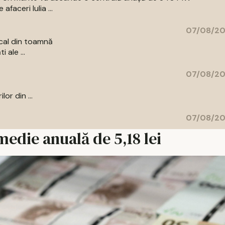
aceri Iulia ...
07/08/20
cal din toamnă
 ale ...
07/08/20
or din ...
07/08/20
medie anuală de 5,18 lei