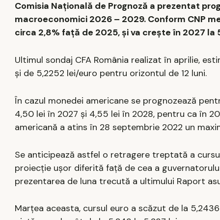
Comisia Națională de Prognoză a prezentat progno
macroeconomici 2026 – 2029. Conform CNP media 
circa 2,8% față de 2025, și va crește în 2027 la 5,
Ultimul sondaj CFA România realizat în aprilie, es
şi de 5,2252 lei/euro pentru orizontul de 12 luni.
În cazul monedei americane se prognozează pentru
4,50 lei în 2027 și 4,55 lei în 2028, pentru ca în 
americană a atins în 28 septembrie 2022 un maxim 
Se anticipează astfel o retragere treptată a cursulu
proiecție ușor diferită față de cea a guvernatorului
prezentarea de luna trecută a ultimului Raport asup
Marțea aceasta, cursul euro a scăzut de la 5,2436 l