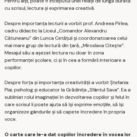
Pentru alții, poate fi începutul unei relații de lungă durată
cu scrisul, lectura și exprimarea creativă.
Despre importanța lecturii a vorbit prof. Andreea Pîrlea,
cadru didactic la Liceul „Comandor Alexandru
Cătuneanu” din Lunca Cetățuii și coordonatoarea celui
mai mare grup de lectură din țară, „Miroslava Citește”.
Mesajul său a așezat lectura nu doar în zona
performanței școlare, ci și în cea a formării interioare a
copiilor.
Despre forța și importanța creativității a vorbit Ștefania
Plai, psiholog și educator la Grădinița „Sfântul Sava”. Ea a
subliniat rolul imaginației în dezvoltarea copiilor și felul în
care scrisul îi poate ajuta să își exprime emoțiile, să își
organizeze gândurile și să capete încredere în propria
voce.
O carte care le-a dat copiilor încredere în vocea lor