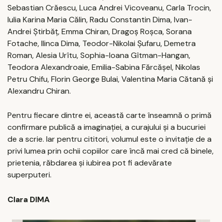
Sebastian Crăescu, Luca Andrei Vicoveanu, Carla Trocin,
Iulia Karina Maria Călin, Radu Constantin Dima, Ivan-
Andrei Știrbăț, Emma Chiran, Dragoș Roșca, Sorana
Fotache, Ilinca Dima, Teodor-Nikolai Șufaru, Demetra
Roman, Alesia Urîtu, Sophia-Ioana Gîtman-Hangan,
Teodora Alexandroaie, Emilia-Sabina Fărcășel, Nikolas
Petru Chifu, Florin George Bulai, Valentina Maria Cătană și
Alexandru Chiran.
Pentru fiecare dintre ei, această carte înseamnă o primă
confirmare publică a imaginației, a curajului și a bucuriei
de a scrie. Iar pentru cititori, volumul este o invitație de a
privi lumea prin ochii copiilor care încă mai cred că binele,
prietenia, răbdarea și iubirea pot fi adevărate
superputeri.
Clara DIMA