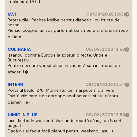
implineste 170 d ...
IASI
08/08/2026 13:01
Rețeta zilei: Pêches Melba pentru diabetici, cu fructe de
sezon
Piersici coapte, un sos parfumat de zmeură si o cremă rece
de iaurt ...
CULINARIA
08/08/2026 12:58
Istanbul domină Europa la zboruri directe. Unde e
Bucureștiul
Pentru cei care vor să plece in vacantă sau in interes de
afaceri f� ...
INTERN
08/08/2026 12:54
Portalul Leului 8/8. Momentul cel mai puternic al verii
Există zile care trec aproape neobservate si zile cărora
oamenii le- ...
NIMIC IN PLUS
08/08/2026 12:53
Iașul fierbe în weekend. Vezi unde merită să ieși pe 8 și 9
august
Dacă nu ai făcut incă planuri pentru weekend, Iasul iti