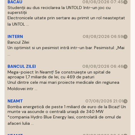
BACAU
08/08/2026 07:45
Studenții au dus reciclarea la UNTOLD într-un joc cu
superstiții
Electronicele uitate prin sertare au primit un rol neasteptat
la UNTOL ...
INTERN
08/08/2026 06:59
Bancul Zilei
Un optimist si un pesimist intră intr-un bar. Pesimistul: „Mai
...
BANCUL ZILEI
08/08/2026 06:46
Mega-poiect în Neamț! Se construiește un spital de
aproape 1,7 miliarde de lei, cu 469 de paturi
Unul dintre cele mai mari proiecte medicale din regiunea
Moldovei intr ...
NEAMT
07/08/2026 21:01
Bomba energetică de peste 1 miliard de euro de la Bicaz! Un
munte va ascunde o centrală uriașă de 340 MW
*compania Hydro Blue Energy Iasi, controlată de omul de
afaceri Iulia ...