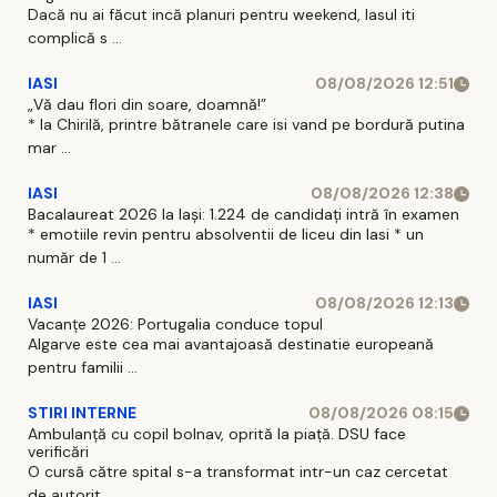
Dacă nu ai făcut incă planuri pentru weekend, Iasul iti
complică s ...
IASI
08/08/2026 12:51
„Vă dau flori din soare, doamnă!”
* la Chirilă, printre bătranele care isi vand pe bordură putina
mar ...
IASI
08/08/2026 12:38
Bacalaureat 2026 la Iași: 1.224 de candidați intră în examen
* emotiile revin pentru absolventii de liceu din Iasi * un
număr de 1 ...
IASI
08/08/2026 12:13
Vacanțe 2026: Portugalia conduce topul
Algarve este cea mai avantajoasă destinatie europeană
pentru familii ...
STIRI INTERNE
08/08/2026 08:15
Ambulanță cu copil bolnav, oprită la piață. DSU face
verificări
O cursă către spital s-a transformat intr-un caz cercetat
de autorit ...