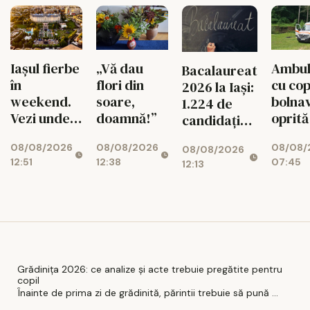
Iașul fierbe
„Vă dau
Ambul
Bacalaureat
în
flori din
cu cop
2026 la Iași:
weekend.
soare,
bolnav
1.224 de
Vezi unde
doamnă!”
oprită
candidați
merită să
piață.
intră în
08/08/2026
08/08/2026
08/08/
ieși pe 8 și 9
face
08/08/2026
examen
12:51
12:38
07:45
12:13
august
verifi
Grădinița 2026: ce analize și acte trebuie pregătite pentru
copil
Înainte de prima zi de grădinită, părintii trebuie să pună ...