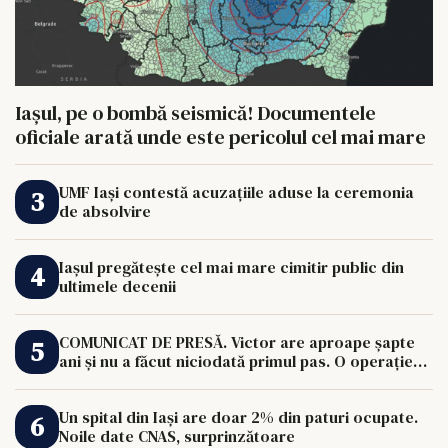
Iașul, pe o bombă seismică! Documentele
oficiale arată unde este pericolul cel mai mare
UMF Iași contestă acuzațiile aduse la ceremonia
de absolvire
Iașul pregătește cel mai mare cimitir public din
ultimele decenii
COMUNICAT DE PRESĂ. Victor are aproape șapte
ani și nu a făcut niciodată primul pas. O operație
de 33.000 de euro îi poate schimba viața.
Un spital din Iași are doar 2% din paturi ocupate.
Noile date CNAS, surprinzătoare