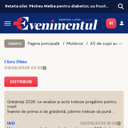
Istanbul domină Europa la zboruri directe. Unde e Bucureștiul
„Vă 
Pagina principală
Moldova
INAPOI
Clara Dima
03/06/2026 20:53
DISTRIBUIE
Grădinița 2026: ce analize și acte trebuie pregătite pentru
copil
Înainte de prima zi de grădinită, părintii trebuie să pună ...
IASI
08/08/2026 19:32