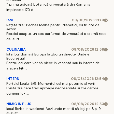
* prima grădină botanică universitară din Romania
implineste 170 d ...
IASI
08/08/2026 13:01
Rețeta zilei: Pêches Melba pentru diabetici, cu fructe de
sezon
Piersici coapte, un sos parfumat de zmeură si o cremă rece
de iaurt ...
CULINARIA
08/08/2026 12:58
Istanbul domină Europa la zboruri directe. Unde e
Bucureștiul
Pentru cei care vor să plece in vacantă sau in interes de
afaceri f� ...
INTERN
08/08/2026 12:54
Portalul Leului 8/8. Momentul cel mai puternic al verii
Există zile care trec aproape neobservate si zile cărora
oamenii le- ...
NIMIC IN PLUS
08/08/2026 12:53
Iașul fierbe în weekend. Vezi unde merită să ieși pe 8 și 9
august