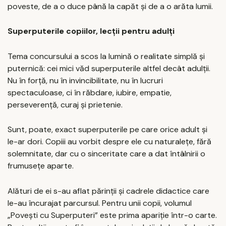
poveste, de a o duce până la capăt și de a o arăta lumii.
Superputerile copiilor, lecții pentru adulți
Tema concursului a scos la lumină o realitate simplă și
puternică: cei mici văd superputerile altfel decât adulții.
Nu în forță, nu în invincibilitate, nu în lucruri
spectaculoase, ci în răbdare, iubire, empatie,
perseverență, curaj și prietenie.
Sunt, poate, exact superputerile pe care orice adult și
le-ar dori. Copiii au vorbit despre ele cu naturalețe, fără
solemnitate, dar cu o sinceritate care a dat întâlnirii o
frumusețe aparte.
Alături de ei s-au aflat părinții și cadrele didactice care
le-au încurajat parcursul. Pentru unii copii, volumul
„Povești cu Superputeri” este prima apariție într-o carte.