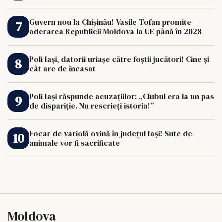
Guvern nou la Chișinău! Vasile Tofan promite
aderarea Republicii Moldova la UE până în 2028
Poli Iași, datorii uriașe către foștii jucători! Cine și
cât are de încasat
Poli Iași răspunde acuzațiilor: „Clubul era la un pas
de dispariție. Nu rescrieți istoria!”
Focar de variolă ovină în județul Iași! Sute de
animale vor fi sacrificate
Moldova