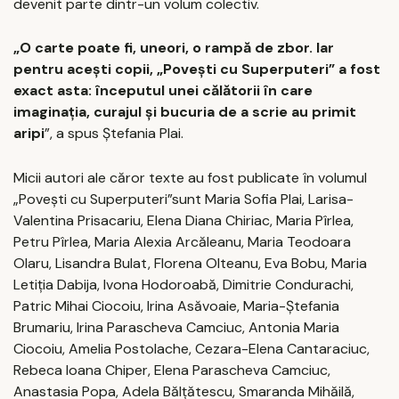
devenit parte dintr-un volum colectiv.
„O carte poate fi, uneori, o rampă de zbor. Iar
pentru acești copii, „Povești cu Superputeri” a fost
exact asta: începutul unei călătorii în care
imaginația, curajul și bucuria de a scrie au primit
aripi
”, a spus Ștefania Plai.
Micii autori ale căror texte au fost publicate în volumul
„Povești cu Superputeri”sunt Maria Sofia Plai, Larisa-
Valentina Prisacariu, Elena Diana Chiriac, Maria Pîrlea,
Petru Pîrlea, Maria Alexia Arcăleanu, Maria Teodoara
Olaru, Lisandra Bulat, Florena Olteanu, Eva Bobu, Maria
Letiția Dabija, Ivona Hodoroabă, Dimitrie Condurachi,
Patric Mihai Ciocoiu, Irina Asăvoaie, Maria-Ștefania
Brumariu, Irina Parascheva Camciuc, Antonia Maria
Ciocoiu, Amelia Postolache, Cezara-Elena Cantaraciuc,
Rebeca Ioana Chiper, Elena Parascheva Camciuc,
Anastasia Popa, Adela Bălțătescu, Smaranda Mihăilă,