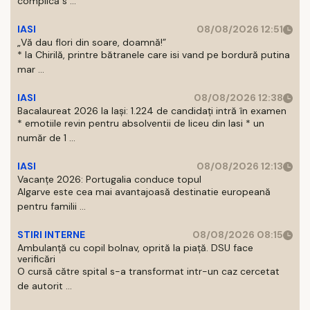
complică s ...
IASI
08/08/2026 12:51
„Vă dau flori din soare, doamnă!”
* la Chirilă, printre bătranele care isi vand pe bordură putina
mar ...
IASI
08/08/2026 12:38
Bacalaureat 2026 la Iași: 1.224 de candidați intră în examen
* emotiile revin pentru absolventii de liceu din Iasi * un
număr de 1 ...
IASI
08/08/2026 12:13
Vacanțe 2026: Portugalia conduce topul
Algarve este cea mai avantajoasă destinatie europeană
pentru familii ...
STIRI INTERNE
08/08/2026 08:15
Ambulanță cu copil bolnav, oprită la piață. DSU face
verificări
O cursă către spital s-a transformat intr-un caz cercetat
de autorit ...