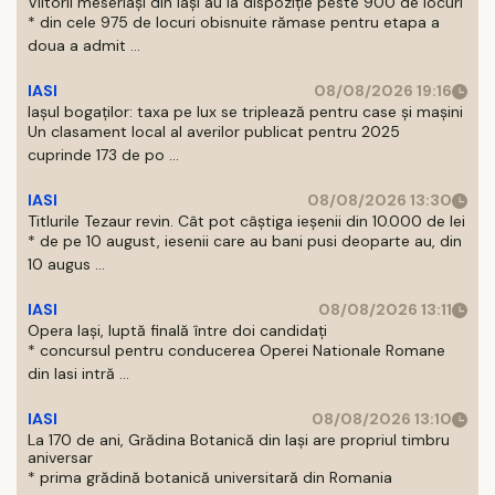
Viitorii meseriași din Iași au la dispoziție peste 900 de locuri
* din cele 975 de locuri obisnuite rămase pentru etapa a
doua a admit ...
IASI
08/08/2026 19:16
Iașul bogaților: taxa pe lux se triplează pentru case și mașini
Un clasament local al averilor publicat pentru 2025
cuprinde 173 de po ...
IASI
08/08/2026 13:30
Titlurile Tezaur revin. Cât pot câștiga ieșenii din 10.000 de lei
* de pe 10 august, iesenii care au bani pusi deoparte au, din
10 augus ...
IASI
08/08/2026 13:11
Opera Iași, luptă finală între doi candidați
* concursul pentru conducerea Operei Nationale Romane
din Iasi intră ...
IASI
08/08/2026 13:10
La 170 de ani, Grădina Botanică din Iași are propriul timbru
aniversar
* prima grădină botanică universitară din Romania