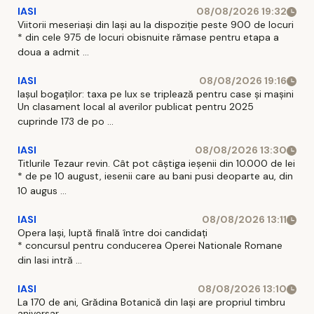
IASI
08/08/2026 19:32
Viitorii meseriași din Iași au la dispoziție peste 900 de locuri
* din cele 975 de locuri obisnuite rămase pentru etapa a
doua a admit ...
IASI
08/08/2026 19:16
Iașul bogaților: taxa pe lux se triplează pentru case și mașini
Un clasament local al averilor publicat pentru 2025
cuprinde 173 de po ...
IASI
08/08/2026 13:30
Titlurile Tezaur revin. Cât pot câștiga ieșenii din 10.000 de lei
* de pe 10 august, iesenii care au bani pusi deoparte au, din
10 augus ...
IASI
08/08/2026 13:11
Opera Iași, luptă finală între doi candidați
* concursul pentru conducerea Operei Nationale Romane
din Iasi intră ...
IASI
08/08/2026 13:10
La 170 de ani, Grădina Botanică din Iași are propriul timbru
aniversar