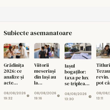
Subiecte asemanatoare
Grădinița
Viitorii
Titluri
Iașul
2026: ce
meseriași
Tezau
bogaților:
analize și
din Iași au
revin.
taxa pe lux
acte
la
pot câ
se triplează
trebuie
dispoziție
ieșeni
pentru case
08/08/2026
08/08/2026
08/08/
pregătite
peste 900
10.000
08/08/2026
și mașini
19:32
19:16
13:11
13:30
pentru
de locuri
lei
copil