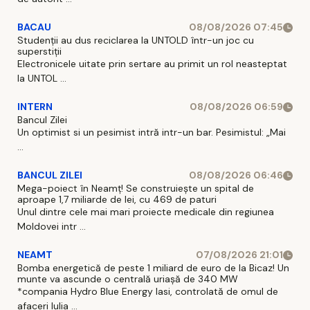
BACAU
08/08/2026 07:45
Studenții au dus reciclarea la UNTOLD într-un joc cu
superstiții
Electronicele uitate prin sertare au primit un rol neasteptat
la UNTOL ...
INTERN
08/08/2026 06:59
Bancul Zilei
Un optimist si un pesimist intră intr-un bar. Pesimistul: „Mai
...
BANCUL ZILEI
08/08/2026 06:46
Mega-poiect în Neamț! Se construiește un spital de
aproape 1,7 miliarde de lei, cu 469 de paturi
Unul dintre cele mai mari proiecte medicale din regiunea
Moldovei intr ...
NEAMT
07/08/2026 21:01
Bomba energetică de peste 1 miliard de euro de la Bicaz! Un
munte va ascunde o centrală uriașă de 340 MW
*compania Hydro Blue Energy Iasi, controlată de omul de
afaceri Iulia ...