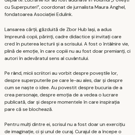
cu Superputeri”, coordonat de jurnalista Maura Anghel,
fondatoarea Asociației Edulink.
Lansarea cărții, găzduită de Zbor Hub Iași, a adus
împreună copii, părinți, cadre didactice și invitați care
cred în puterea lecturii și a scrisului. A fost o întâlnire vie,
plină de emoție, în care copiii nu au fost doar premianți, ci
autori în adevăratul sens al cuvântului.
Pe rând, micii scriitori au vorbit despre poveștile lor,
despre superputerile pe care le-au ales, dar și despre
cum se naște o idee. Au povestit despre bucuria de a
crea personaje, despre emoția de a vedea o lucrare
publicată, dar și despre momentele în care inspirația
pare că se blochează.
Pentru mulți dintre ei, scrisul nu a fost doar un exercițiu
de imaginație, ci și unul de curaj. Curajul de a începe o