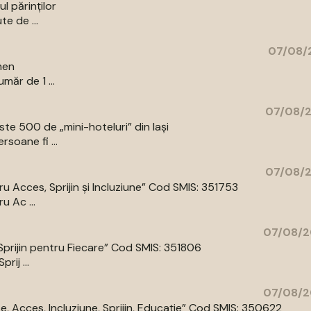
l părinților
te de ...
07/08/2
men
măr de 1 ...
07/08/2
e 500 de „mini-hoteluri” din Iași
rsoane fi ...
07/08/2
 Acces, Sprijin și Incluziune” Cod SMIS: 351753
 Ac ...
07/08/2
prijin pentru Fiecare” Cod SMIS: 351806
ij ...
07/08/2
 Acces, Incluziune, Sprijin, Educație” Cod SMIS: 350622