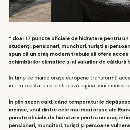
* doar 17 puncte oficiale de hidratare pentru un o
studenți, pensionari, muncitori, turiști și persoa
spun că un oraș modern trebuie să ofere acces fa
schimbărilor climatice și al valurilor de căldură 
În timp ce marile orașe europene transformă acces
într-o realitate care sfidează logica unui municip
În plin sezon cald, când temperaturile depășesc
încinse, unul dintre cele mai mari orașe ale Rom
puncte oficiale de hidratare pentru un oraș întins
pensionari, muncitori, turiști și persoane vulnera