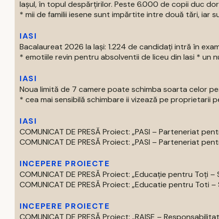
Iașul, în topul despărțirilor. Peste 6.000 de copii duc doru
* mii de familii iesene sunt impărtite intre două tări, iar su
IASI
Bacalaureat 2026 la Iași: 1.224 de candidați intră în exa
* emotiile revin pentru absolventii de liceu din Iasi * un nu
IASI
Noua limită de 7 camere poate schimba soarta celor pest
* cea mai sensibilă schimbare ii vizează pe proprietarii pe
IASI
COMUNICAT DE PRESĂ Proiect: „PASI – Parteneriat pentru
COMUNICAT DE PRESĂ Proiect: „PASI – Parteneriat pentru
INCEPERE PROIECTE
COMUNICAT DE PRESĂ Proiect: „Educație pentru Toți – S
COMUNICAT DE PRESĂ Proiect: „Educatie pentru Toti – Spr
INCEPERE PROIECTE
COMUNICAT DE PRESĂ Proiect: „RAISE – Responsabilitate,