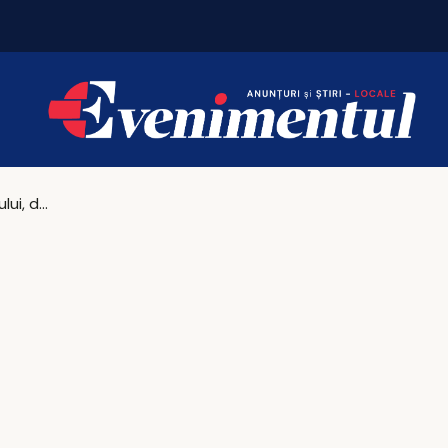
Iașul fierbe în weekend. Vezi unde merită să ieși
Cișmelele Iașului, demolate!