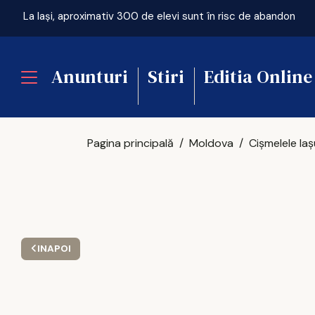
La Iași, aproximativ 300 de elevi sunt în risc de abandon
Anunturi
Stiri
Editia Online
Pagina principală
Moldova
INAPOI