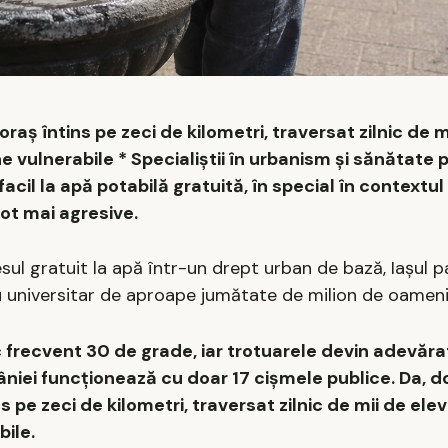
raș întins pe zeci de kilometri, traversat zilnic de mi
ne vulnerabile * Specialiștii în urbanism și sănătate 
cil la apă potabilă gratuită, în special în contextul
tot mai agresive.
ul gratuit la apă într-un drept urban de bază, Iașul p
iu universitar de aproape jumătate de milion de oameni
 frecvent 30 de grade, iar trotuarele devin adevărat
âniei funcționează cu doar 17 cișmele publice. Da, d
 pe zeci de kilometri, traversat zilnic de mii de elevi
bile.