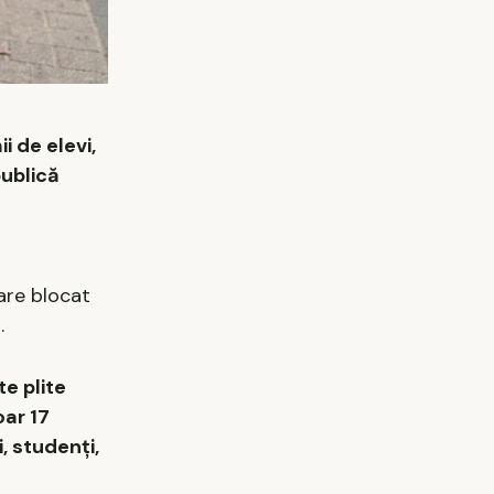
i de elevi,
publică
are blocat
.
e plite
oar 17
, studenți,