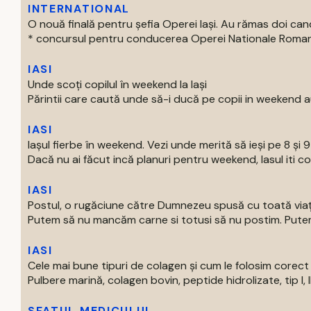
INTERNATIONAL
O nouă finală pentru șefia Operei Iași. Au rămas doi can
* concursul pentru conducerea Operei Nationale Romane d
IASI
Unde scoți copilul în weekend la Iași
Părintii care caută unde să-i ducă pe copii in weekend au
IASI
Iașul fierbe în weekend. Vezi unde merită să ieși pe 8 și 
Dacă nu ai făcut incă planuri pentru weekend, Iasul iti com
IASI
Postul, o rugăciune către Dumnezeu spusă cu toată via
Putem să nu mancăm carne si totusi să nu postim. Putem 
IASI
Cele mai bune tipuri de colagen și cum le folosim corect
Pulbere marină, colagen bovin, peptide hidrolizate, tip I, II s
SFATUL MEDICULUI