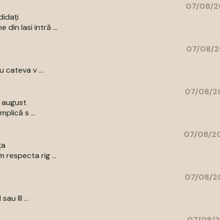
07/08/2
didați
in Iasi intră ...
07/08/2
 cateva v ...
07/08/20
9 august
plică s ...
07/08/20
ța
respecta rig ...
07/08/20
au III ...
07/08/2