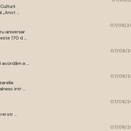
Culturii
 „Anot ...
07/08/20
bru aniversar
ste 170 d ...
07/08/2
 acordăm a ...
07/08/2
zarella
nesc intr ...
07/08/2
i str ...
07/08/2