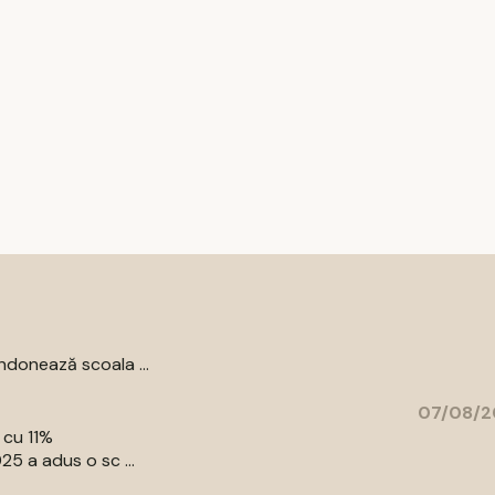
donează scoala ...
07/08/2
 cu 11%
5 a adus o sc ...