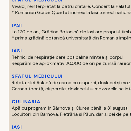
Vivaldi, reinterpretat la patru chitare. Concert la Palatul 
* Romanian Guitar Quartet incheie la Iasi turneul national
IASI
La 170 de ani, Grădina Botanică din Iași are propriul tim
* prima grădină botanică universitară din Romania impline
IASI
Tehnici de respirație care pot calma mintea și corpul
Respirăm de aproximativ 20.000 de ori pe zi, insă rareori
SFATUL MEDICULUI
Rețeta zilei: Ruladă de carne cu ciuperci, dovlecei și moz
Carnea tocată, ciupercile, dovlecelul si mozzarella se intal
CULINARIA
Apă cu program în Bârnova și Ciurea până la 31 august
Locuitorii din Barnova, Pietrăria si Păun, dar si cei de pe tre
IASI