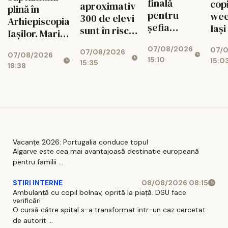
finală
copi
aproximativ
plină în
pentru
wee
300 de elevi
Arhiepiscopia
șefia
Iași
sunt în risc
Iașilor. Marile
Operei Iași.
de abandon
evenimente
07/08/2026
Au rămas
07/
07/08/2026
07/08/2026
până pe 15
15:10
15:0
doi
15:35
18:38
august
candidați
Vacanțe 2026: Portugalia conduce topul
Algarve este cea mai avantajoasă destinatie europeană
pentru familii ...
STIRI INTERNE
08/08/2026 08:15
Ambulanță cu copil bolnav, oprită la piață. DSU face
verificări
O cursă către spital s-a transformat intr-un caz cercetat
de autorit ...