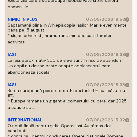
Există zile care trec aproape neobservate si zile cărora
oamenii le- ...
NIMIC IN PLUS
07/08/2026 18:53
Săptămână plină în Arhiepiscopia Iașilor. Marile evenimente
până pe 15 august
* slujbe arhieresti, hramuri, intalniri dedicate familiei,
activităti ...
IASI
07/08/2026 18:38
La Iași, aproximativ 300 de elevi sunt în risc de abandon
Un copil nu devine peste noapte adolescentul care
abandonează scoala ...
IASI
07/08/2026 15:35
Berea europeană pierde teren. Exporturile UE au scăzut cu
11%
* Europa rămane un gigant al comertului cu bere, dar 2025
a adus o sc ...
INTERNATIONAL
07/08/2026 15:32
O nouă finală pentru șefia Operei Iași. Au rămas doi
candidați
* concursul pentru conducerea Operei Nationale Romane