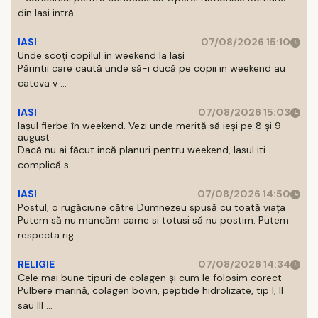
din Iasi intră ...
IASI
07/08/2026 15:10
Unde scoți copilul în weekend la Iași
Părintii care caută unde să-i ducă pe copii in weekend au
cateva v ...
IASI
07/08/2026 15:03
Iașul fierbe în weekend. Vezi unde merită să ieși pe 8 și 9
august
Dacă nu ai făcut incă planuri pentru weekend, Iasul iti
complică s ...
IASI
07/08/2026 14:50
Postul, o rugăciune către Dumnezeu spusă cu toată viața
Putem să nu mancăm carne si totusi să nu postim. Putem
respecta rig ...
RELIGIE
07/08/2026 14:34
Cele mai bune tipuri de colagen și cum le folosim corect
Pulbere marină, colagen bovin, peptide hidrolizate, tip I, II
sau III ...