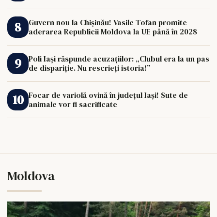
Guvern nou la Chișinău! Vasile Tofan promite
aderarea Republicii Moldova la UE până în 2028
Poli Iași răspunde acuzațiilor: „Clubul era la un pas
de dispariție. Nu rescrieți istoria!”
Focar de variolă ovină în județul Iași! Sute de
animale vor fi sacrificate
Moldova