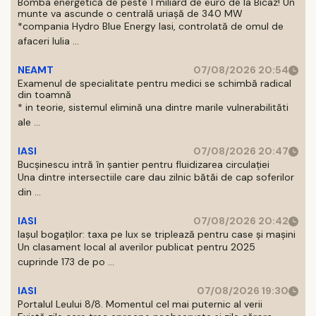
Bomba energetică de peste 1 miliard de euro de la Bicaz! Un
munte va ascunde o centrală uriașă de 340 MW
*compania Hydro Blue Energy Iasi, controlată de omul de
afaceri Iulia ...
NEAMT
07/08/2026 20:54
Examenul de specialitate pentru medici se schimbă radical
din toamnă
* in teorie, sistemul elimină una dintre marile vulnerabilităti
ale ...
IASI
07/08/2026 20:47
Bucșinescu intră în șantier pentru fluidizarea circulației
Una dintre intersectiile care dau zilnic bătăi de cap soferilor
din ...
IASI
07/08/2026 20:42
Iașul bogaților: taxa pe lux se triplează pentru case și mașini
Un clasament local al averilor publicat pentru 2025
cuprinde 173 de po ...
IASI
07/08/2026 19:30
Portalul Leului 8/8. Momentul cel mai puternic al verii