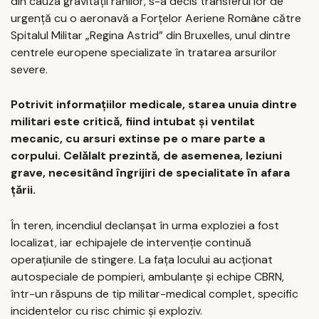
din cauza gravității rănilor, s-a decis transferul lor de
urgență cu o aeronavă a Forțelor Aeriene Române către
Spitalul Militar „Regina Astrid” din Bruxelles, unul dintre
centrele europene specializate în tratarea arsurilor
severe.
Potrivit informațiilor medicale, starea unuia dintre
militari este critică, fiind intubat și ventilat
mecanic, cu arsuri extinse pe o mare parte a
corpului. Celălalt prezintă, de asemenea, leziuni
grave, necesitând îngrijiri de specialitate în afara
țării.
În teren, incendiul declanșat în urma exploziei a fost
localizat, iar echipajele de intervenție continuă
operațiunile de stingere. La fața locului au acționat
autospeciale de pompieri, ambulanțe și echipe CBRN,
într-un răspuns de tip militar-medical complet, specific
incidentelor cu risc chimic și exploziv.