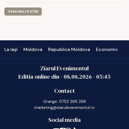
MW
MAI MULTE STIRI
La Iași
Moldova
Republica Moldova
Economie
In
Ziarul Evenimentul
Editia online din -
08.08.2026
-
05:45
Contact
Orange: 0752 266 266
marketing@ziarulevenimentul.ro
Social media