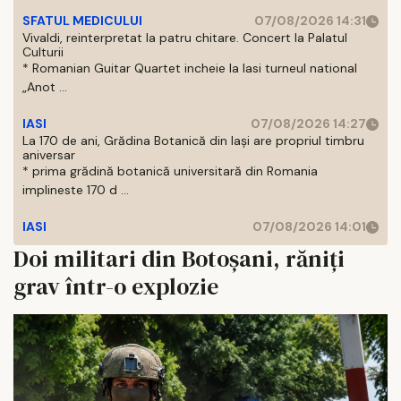
SFATUL MEDICULUI
07/08/2026 14:31
Vivaldi, reinterpretat la patru chitare. Concert la Palatul
Culturii
* Romanian Guitar Quartet incheie la Iasi turneul national
„Anot ...
IASI
07/08/2026 14:27
La 170 de ani, Grădina Botanică din Iași are propriul timbru
aniversar
* prima grădină botanică universitară din Romania
implineste 170 d ...
IASI
07/08/2026 14:01
Doi militari din Botoșani, răniți
grav într-o explozie