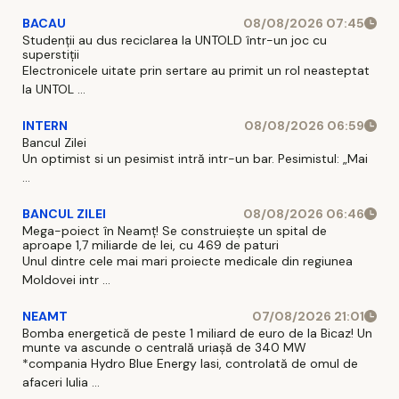
BACAU
08/08/2026 07:45
Studenții au dus reciclarea la UNTOLD într-un joc cu
superstiții
Electronicele uitate prin sertare au primit un rol neasteptat
la UNTOL ...
INTERN
08/08/2026 06:59
Bancul Zilei
Un optimist si un pesimist intră intr-un bar. Pesimistul: „Mai
...
BANCUL ZILEI
08/08/2026 06:46
Mega-poiect în Neamț! Se construiește un spital de
aproape 1,7 miliarde de lei, cu 469 de paturi
Unul dintre cele mai mari proiecte medicale din regiunea
Moldovei intr ...
NEAMT
07/08/2026 21:01
Bomba energetică de peste 1 miliard de euro de la Bicaz! Un
munte va ascunde o centrală uriașă de 340 MW
*compania Hydro Blue Energy Iasi, controlată de omul de
afaceri Iulia ...