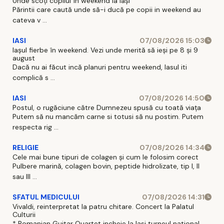
Unde scoți copilul în weekend la Iași
Părintii care caută unde să-i ducă pe copii in weekend au
cateva v ...
IASI
07/08/2026 15:03
Iașul fierbe în weekend. Vezi unde merită să ieși pe 8 și 9
august
Dacă nu ai făcut incă planuri pentru weekend, Iasul iti
complică s ...
IASI
07/08/2026 14:50
Postul, o rugăciune către Dumnezeu spusă cu toată viața
Putem să nu mancăm carne si totusi să nu postim. Putem
respecta rig ...
RELIGIE
07/08/2026 14:34
Cele mai bune tipuri de colagen și cum le folosim corect
Pulbere marină, colagen bovin, peptide hidrolizate, tip I, II
sau III ...
SFATUL MEDICULUI
07/08/2026 14:31
Vivaldi, reinterpretat la patru chitare. Concert la Palatul
Culturii
* Romanian Guitar Quartet incheie la Iasi turneul national