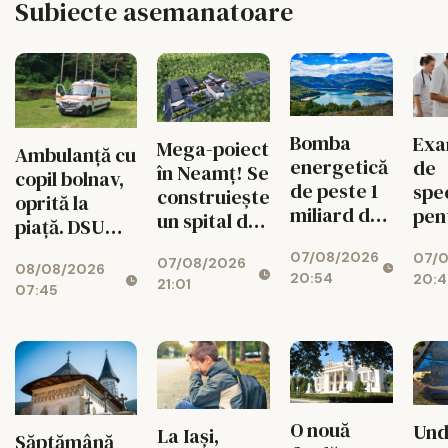
Subiecte asemanatoare
Bomba
Exa
Mega-poiect
Ambulanță cu
energetică
de
în Neamț! Se
copil bolnav,
de peste 1
spec
construiește
oprită la
miliard de
pen
un spital de
piață. DSU
euro de la
med
aproape 1,7
face
07/08/2026
Bicaz! Un
07/
sch
07/08/2026
miliarde de
08/08/2026
verificări
20:54
20:4
munte va
radi
21:01
lei, cu 469
07:45
ascunde o
toa
de paturi
centrală
uriașă de
340 MW
O nouă
Und
La Iași,
Săptămână