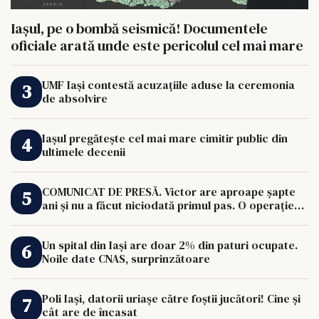
Iașul, pe o bombă seismică! Documentele
oficiale arată unde este pericolul cel mai mare
UMF Iași contestă acuzațiile aduse la ceremonia
de absolvire
Iașul pregătește cel mai mare cimitir public din
ultimele decenii
COMUNICAT DE PRESĂ. Victor are aproape șapte
ani și nu a făcut niciodată primul pas. O operație
de 33.000 de euro îi poate schimba viața.
Un spital din Iași are doar 2% din paturi ocupate.
Noile date CNAS, surprinzătoare
Poli Iași, datorii uriașe către foștii jucători! Cine și
cât are de încasat