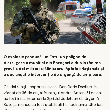
O explozie produsă luni într-un poligon de
distrugere a muniției din Botoșani a dus la rănirea
gravă a doi militari ai Ministerul Apărării Naționale și
a declanșat o intervenție de urgență de amploare.
Cei doi răniți - caporalul clasa I Dan Florin Daniliuc, în
vârstă de 36 de ani, și fruntașul Andrei Anton, 31 de ani -
au fost inițial internați la Spitalul Județean de Urgență
Botoșani, unde au fost stabilizați hemodinamic. Ulterior,