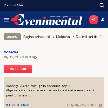
Bancul Zilei
Pagina principală
Moldova
INAPOI
Redactia
18/05/2026 16:37
DISTRIBUIE
Vacanțe 2026: Portugalia conduce topul
Algarve este cea mai avantajoasă destinatie europeană
pentru familii ...
STIRI INTERNE
08/08/2026 08:15