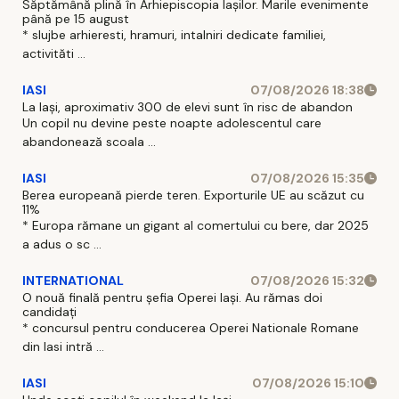
Săptămână plină în Arhiepiscopia Iașilor. Marile evenimente
până pe 15 august
* slujbe arhieresti, hramuri, intalniri dedicate familiei,
activităti ...
IASI
07/08/2026 18:38
La Iași, aproximativ 300 de elevi sunt în risc de abandon
Un copil nu devine peste noapte adolescentul care
abandonează scoala ...
IASI
07/08/2026 15:35
Berea europeană pierde teren. Exporturile UE au scăzut cu
11%
* Europa rămane un gigant al comertului cu bere, dar 2025
a adus o sc ...
INTERNATIONAL
07/08/2026 15:32
O nouă finală pentru șefia Operei Iași. Au rămas doi
candidați
* concursul pentru conducerea Operei Nationale Romane
din Iasi intră ...
IASI
07/08/2026 15:10