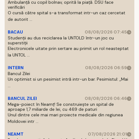
Ambulanță cu copil bolnav, oprită la piață. DSU face
verificări
O cursă către spital s-a transformat intr-un caz cercetat
de autorit ...
BACAU
08/08/2026 07:45
Studenții au dus reciclarea la UNTOLD într-un joc cu
superstiții
Electronicele uitate prin sertare au primit un rol neasteptat
la UNTOL ...
INTERN
08/08/2026 06:59
Bancul Zilei
Un optimist si un pesimist intră intr-un bar. Pesimistul: „Mai
...
BANCUL ZILEI
08/08/2026 06:46
Mega-poiect în Neamț! Se construiește un spital de
aproape 1,7 miliarde de lei, cu 469 de paturi
Unul dintre cele mai mari proiecte medicale din regiunea
Moldovei intr ...
NEAMT
07/08/2026 21:01