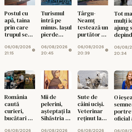
Postul cu
Turismul
Târgu-
Tot ma
apă, taina
intră pe
Neamț
mulți i
prin care
minus. Iașul
testează un
ajung 
trupul se
pierde
purtător de
depind
reface
vizitatori în
cuvânt
ajutoa
06/08/2026
06/08/2026
06/08/2026
06/08/
2026
creat cu
sociale
21:15
20:45
20:39
20:34
inteligență
Topul 
artificială
mai să
comun
România
Mii de
Sute de
O ieșe
caută
pelerini,
câini uciși.
semne
curieri,
așteptați la
Veterinar
portre
bucătari și
Sihăstria și
reținut la
oficial 
văcari
Sihla
Suceava
premie
06/08/2026
06/08/2026
06/08/2026
06/08/