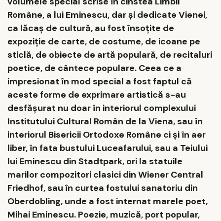
volumele special scrise în cinstea Limbii
Române, a lui Eminescu, dar și dedicate Vienei,
ca lăcaș de cultură, au fost însoțite de
expoziție de carte, de costume, de icoane pe
sticlă, de obiecte de artă populară, de recitaluri
poetice, de cântece populare. Ceea ce a
impresionat în mod special a fost faptul că
aceste forme de exprimare artistică s-au
desfășurat nu doar în interiorul complexului
Institutului Cultural Român de la Viena, sau în
interiorul Bisericii Ortodoxe Române ci și în aer
liber, în fata bustului Luceafarului, sau a Teiului
lui Eminescu din Stadtpark, ori la statuile
marilor compozitori clasici din Wiener Central
Friedhof, sau în curtea fostului sanatoriu din
Oberdobling, unde a fost internat marele poet,
Mihai Eminescu. Poezie, muzică, port popular,