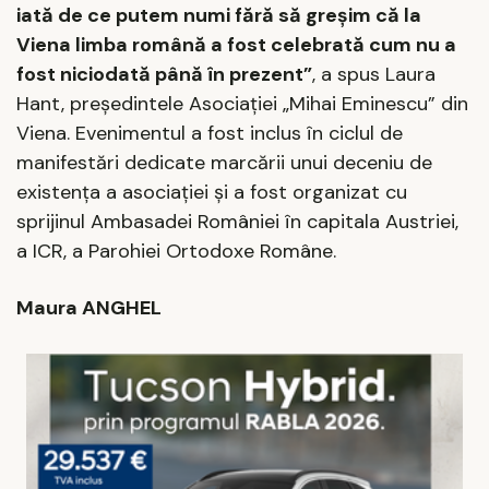
iată de ce putem numi fără să greșim că la
Viena limba română a fost celebrată cum nu a
fost niciodată până în prezent”
,
a spus Laura
Hant, pre
ș
edintele
Asociației „Mihai
Em
inescu”
din
Viena
. Evenimentul a fost inclus în ciclul de
manifestări dedicate marcării unui deceniu de
existența a
a
sociației și a fost organizat cu
sprijinul Ambasadei României în capitala Austriei,
a ICR, a Parohiei Ortodoxe Române.
Maura ANGHEL