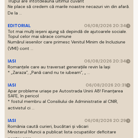
Trupul are întotdeauna ultimul cuvânt
Ne place să credem că marile noastre necazuri vin din afară.
De la ...
EDITORIAL
06/08/2026 20:34
Tot mai mulți ieșeni ajung să depindă de ajutoarele sociale.
Topul celor mai sărace comune
Numărul iesenilor care primesc Venitul Minim de Incluziune
(VMI) cont ...
IASI
06/08/2026 20:34
Romanțele care au traversat generațiile revin la Iași
* „Zaraza”, „Pană cand nu te iubeam”, „ ...
IASI
06/08/2026 20:31
Apar probleme uriașe pe Autostrada Unirii A8! Finanțarea
SAFE, în pericol
* fostul membru al Consiliului de Administratie al CNIR,
activistul ci ...
IASI
06/08/2026 20:29
România caută curieri, bucătari și văcari
Ministerul Muncii a publicat lista ocupatiilor deficitare