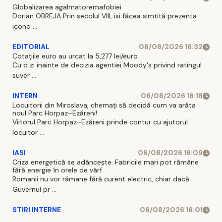
Globalizarea agalmatoremafobiei
Dorian OBREJA Prin secolul VIII, isi făcea simtită prezenta
icono ...
EDITORIAL
06/08/2026 16:32
Cotațiile euro au urcat la 5,277 lei/euro
Cu o zi inainte de decizia agentiei Moody's privind ratingul
suver ...
INTERN
06/08/2026 16:18
Locuitorii din Miroslava, chemați să decidă cum va arăta
noul Parc Horpaz–Ezăreni!
Viitorul Parc Horpaz–Ezăreni prinde contur cu ajutorul
locuitor ...
IASI
06/08/2026 16:09
Criza energetică se adâncește. Fabricile mari pot rămâne
fără energie în orele de vârf
Romanii nu vor rămane fără curent electric, chiar dacă
Guvernul pr ...
STIRI INTERNE
06/08/2026 16:01