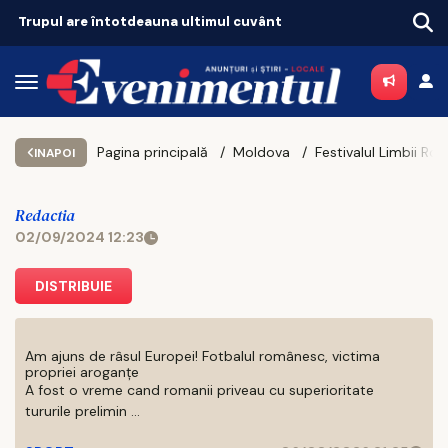
Tot mai mulți ieșeni ajung să depindă de ajutoarele sociale. Topul celor mai sărace comune
Pagina principală
Moldova
INAPOI
Redactia
02/09/2024 12:23
DISTRIBUIE
Am ajuns de râsul Europei! Fotbalul românesc, victima
propriei aroganțe
A fost o vreme cand romanii priveau cu superioritate
tururile prelimin ...