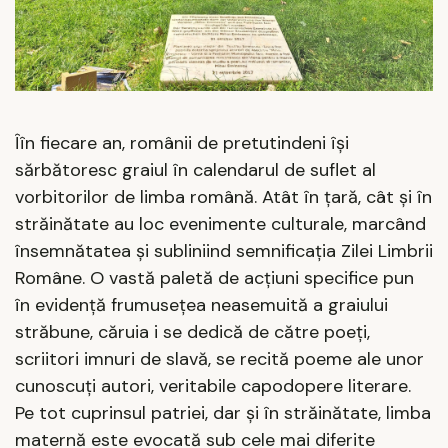
Îîn fiecare an, românii de pretutindeni își
sărbătoresc graiul în calendarul de suflet al
vorbitorilor de limba română. Atât în țară, cât și în
străinătate au loc evenimente culturale, marcând
însemnătatea și subliniind semnificația Zilei Limbrii
Române. O vastă paletă de acțiuni specifice pun
în evidență frumusețea neasemuită a graiului
străbune, căruia i se dedică de către poeți,
scriitori imnuri de slavă, se recită poeme ale unor
cunoscuți autori, veritabile capodopere literare.
Pe tot cuprinsul patriei, dar și în străinătate, limba
maternă este evocată sub cele mai diferite