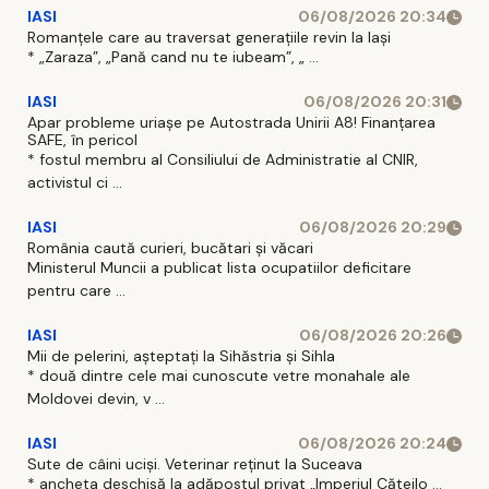
IASI
06/08/2026 20:34
Romanțele care au traversat generațiile revin la Iași
* „Zaraza”, „Pană cand nu te iubeam”, „ ...
IASI
06/08/2026 20:31
Apar probleme uriașe pe Autostrada Unirii A8! Finanțarea
SAFE, în pericol
* fostul membru al Consiliului de Administratie al CNIR,
activistul ci ...
IASI
06/08/2026 20:29
România caută curieri, bucătari și văcari
Ministerul Muncii a publicat lista ocupatiilor deficitare
pentru care ...
IASI
06/08/2026 20:26
Mii de pelerini, așteptați la Sihăstria și Sihla
* două dintre cele mai cunoscute vetre monahale ale
Moldovei devin, v ...
IASI
06/08/2026 20:24
Sute de câini uciși. Veterinar reținut la Suceava
* ancheta deschisă la adăpostul privat „Imperiul Căteilo ...