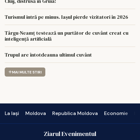
Cluij, distrusă în Gruia!
Turismul intră pe minus. Iașul pierde vizitatori în 2026
Târgu-Neamț testează un purtător de cuvânt creat cu
inteligență artificială
Trupul are întotdeauna ultimul cuvânt
MAI MULTE STIRI
La Iași
Moldova
Republica Moldova
Economie
In
Ziarul Evenimentul