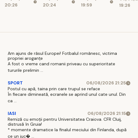
britan
20:26
20:24
19:59
19:26
Am ajuns de râsul Europei! Fotbalul românesc, victima
propriei aroganțe
A fost o vreme cand romanii priveau cu superioritate
tururile prelimin ...
SPORT
06/08/2026 21:25
Postul cu apă, taina prin care trupul se reface
În fiecare dimineată, ecranele se aprind unul cate unul. Din
ca ...
IASI
06/08/2026 21:15
Remiză cu emoții pentru Universitatea Craiova. CFR Cluij,
distrusă în Gruia!
* momente dramatice la finalul meciului din Finlanda, după
ce un juc� ...