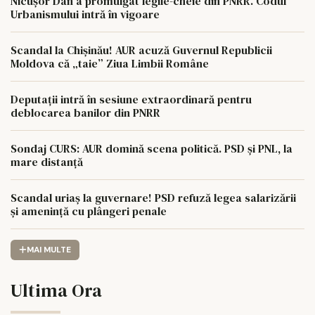
Nicușor Dan a promulgat legile-cheie din PNRR. Codul
Urbanismului intră în vigoare
Scandal la Chișinău! AUR acuză Guvernul Republicii
Moldova că „taie” Ziua Limbii Române
Deputații intră în sesiune extraordinară pentru
deblocarea banilor din PNRR
Sondaj CURS: AUR domină scena politică. PSD și PNL, la
mare distanță
Scandal uriaș la guvernare! PSD refuză legea salarizării
și amenință cu plângeri penale
MAI MULTE
Ultima Ora