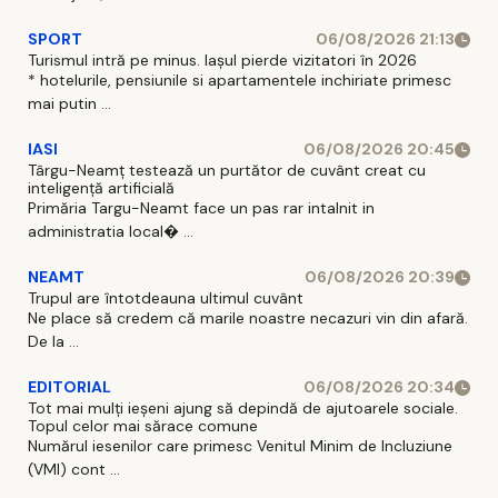
SPORT
06/08/2026 21:13
Turismul intră pe minus. Iașul pierde vizitatori în 2026
* hotelurile, pensiunile si apartamentele inchiriate primesc
mai putin ...
IASI
06/08/2026 20:45
Târgu-Neamț testează un purtător de cuvânt creat cu
inteligență artificială
Primăria Targu-Neamt face un pas rar intalnit in
administratia local� ...
NEAMT
06/08/2026 20:39
Trupul are întotdeauna ultimul cuvânt
Ne place să credem că marile noastre necazuri vin din afară.
De la ...
EDITORIAL
06/08/2026 20:34
Tot mai mulți ieșeni ajung să depindă de ajutoarele sociale.
Topul celor mai sărace comune
Numărul iesenilor care primesc Venitul Minim de Incluziune
(VMI) cont ...