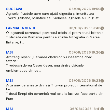
SUCEAVA
06/08/2026 19:59
Agrișele, fructele acre care ajută digestia și imunitatea
Verzi, galbene, rosiatice sau violacee, agrisele au un gust ...
FARMACIA VERDE
06/08/2026 19:46
O ieșeancă semnează portretul oficial al premierului britanic
* plecată din Romania pentru a studia fotografia in Marea
Britanie, t ...
IASI
06/08/2026 19:26
Arhitecții ieșeni: „Salvarea clădirilor nu înseamnă doar
fațade”
* redeschiderea Casei Kieser, una dintre clădirile
emblematice din ce ...
IASI
06/08/2026 19:23
Arta unei ceramiste din Iași, într-un proiect internațional de
lux
* două lămpi din ceramică realizate la Iasi vor face parte din
Punt ...
IASI
06/08/2026 18:41