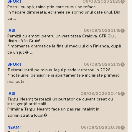
SPORT
06/08/2026 21:25
Postul cu apă, taina prin care trupul se reface
În fiecare dimineată, ecranele se aprind unul cate unul. Din
ca ...
IASI
06/08/2026 21:15
Remiză cu emoții pentru Universitatea Craiova. CFR Cluij,
distrusă în Gruia!
* momente dramatice la finalul meciului din Finlanda, după
ce un juc� ...
SPORT
06/08/2026 21:13
Turismul intră pe minus. Iașul pierde vizitatori în 2026
* hotelurile, pensiunile si apartamentele inchiriate primesc
mai putin ...
IASI
06/08/2026 20:45
Târgu-Neamț testează un purtător de cuvânt creat cu
inteligență artificială
Primăria Targu-Neamt face un pas rar intalnit in
administratia local� ...
NEAMT
06/08/2026 20:39