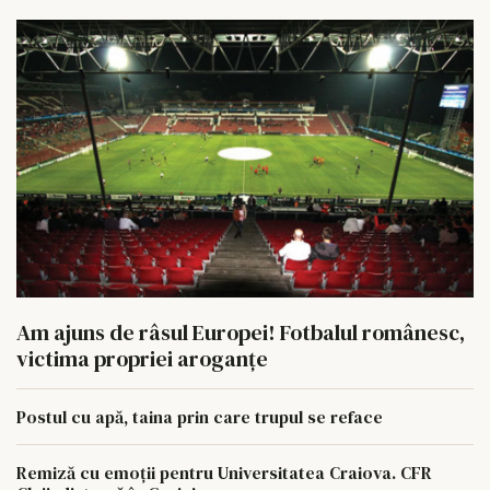
Am ajuns de râsul Europei! Fotbalul românesc,
victima propriei aroganțe
Postul cu apă, taina prin care trupul se reface
Remiză cu emoții pentru Universitatea Craiova. CFR