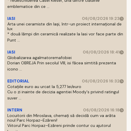
* redeschiderea Casei Kieser, una dintre clădirile
emblematice din ce ...
IASI
06/08/2026 19:23
Arta unei ceramiste din Iași, într-un proiect internațional de
lux
* două lămpi din ceramică realizate la Iasi vor face parte din
Punt ...
IASI
06/08/2026 18:41
Globalizarea agalmatoremafobiei
Dorian OBREJA Prin secolul VIII, isi făcea simtită prezenta
icono ...
EDITORIAL
06/08/2026 16:32
Cotațiile euro au urcat la 5,277 lei/euro
Cu o zi inainte de decizia agentiei Moody's privind ratingul
suver ...
INTERN
06/08/2026 16:18
Locuitorii din Miroslava, chemați să decidă cum va arăta
noul Parc Horpaz–Ezăreni!
Viitorul Parc Horpaz–Ezăreni prinde contur cu ajutorul