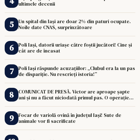
ultimele decenii
Un spital din Iași are doar 2% din paturi ocupate.
Noile date CNAS, surprinzătoare
Poli Iași, datorii uriașe către foștii jucători! Cine și
cât are de încasat
Poli Iași răspunde acuzațiilor: „Clubul era la un pas
de dispariție. Nu rescrieți istoria!”
COMUNICAT DE PRESĂ. Victor are aproape șapte
ani și nu a făcut niciodată primul pas. O operație
de 33.000 de euro îi poate schimba viața.
Focar de variolă ovină în județul Iași! Sute de
animale vor fi sacrificate