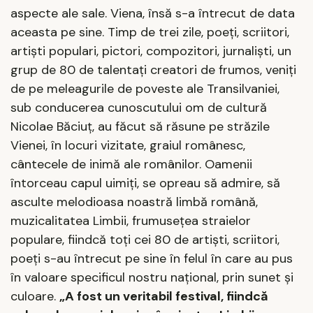
aspecte ale sale. Viena, însă s-a întrecut de data
aceasta pe sine. Timp de trei zile, poeți, scriitori,
artiști populari, pictori, compozitori, jurnaliști, un
grup de 80 de talentați creatori de frumos, veniți
de pe meleagurile de poveste ale Transilvaniei,
sub conducerea cunoscutului om de cultură
Nicolae Băciuț, au făcut să răsune pe străzile
Vienei, în locuri vizitate, graiul românesc,
cântecele de inimă ale românilor. Oamenii
întorceau capul uimiți, se opreau să admire, să
asculte melodioasa noastră limbă română,
muzicalitatea Limbii, frumusețea straielor
populare, fiindcă toți cei 80 de artiști, scriitori,
poeți s-au întrecut pe sine în felul în care au pus
în valoare specificul nostru național, prin sunet și
culoare.
„A fost un veritabil festival, fiindcă