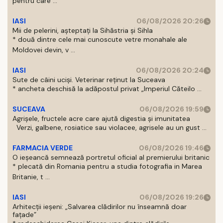
pentru care ...
IASI
06/08/2026 20:26
Mii de pelerini, așteptați la Sihăstria și Sihla
* două dintre cele mai cunoscute vetre monahale ale
Moldovei devin, v ...
IASI
06/08/2026 20:24
Sute de câini uciși. Veterinar reținut la Suceava
* ancheta deschisă la adăpostul privat „Imperiul Căteilo ...
SUCEAVA
06/08/2026 19:59
Agrișele, fructele acre care ajută digestia și imunitatea
Verzi, galbene, rosiatice sau violacee, agrisele au un gust ...
FARMACIA VERDE
06/08/2026 19:46
O ieșeancă semnează portretul oficial al premierului britanic
* plecată din Romania pentru a studia fotografia in Marea
Britanie, t ...
IASI
06/08/2026 19:26
Arhitecții ieșeni: „Salvarea clădirilor nu înseamnă doar
fațade”