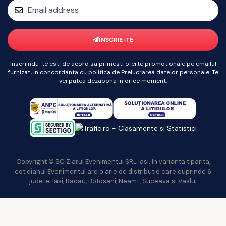
ÎNSCRIE-TE
Inscriindu-te esti de acord sa primesti oferte promotionale pe emailul
furnizat, in concordanta cu politica de Prelucrarea datelor personale. Te
vei putea dezabona in orice moment.
Copyright © SC Ziarul Evenimentul SRL Iasi. In varianta tiparita,
cotidianul Evenimentul are o arie de distributie care cuprinde 6
judete: Iasi, Bacau, Botosani, Neamt, Suceava si Vaslui