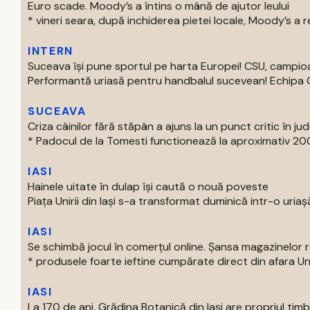
Euro scade. Moody’s a întins o mână de ajutor leului
* vineri seara, după inchiderea pietei locale, Moody’s a re
INTERN
Suceava își pune sportul pe harta Europei! CSU, campi
Performantă uriasă pentru handbalul sucevean! Echipa Clu
SUCEAVA
Criza câinilor fără stăpân a ajuns la un punct critic în jude
* Padocul de la Tomesti functionează la aproximativ 200
IASI
Hainele uitate în dulap îşi caută o nouă poveste
Piaţa Unirii din Iaşi s-a transformat duminică intr-o uriaşă
IASI
Se schimbă jocul în comerțul online. Șansa magazinelor
* produsele foarte ieftine cumpărate direct din afara Uni
IASI
La 170 de ani, Grădina Botanică din Iași are propriul tim