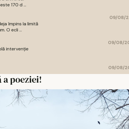
ste 170 d ...
09/08/2
ja împins la limită
 O ecli ...
09/08/20
lă intervenţie
09/08/20
 a poeziei!