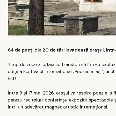
64 de poeți din 20 de țări invadează orașul, înt
Timp de zece zile, Iași se transformă într-o exploz
ediții a Festivalul Internațional „Poezia la Iași”, 
Est!
Între 8 și 17 mai 2026, orașul va respira poezie la f
pentru recitaluri, conferințe, expoziții, spectacole
într-un adevărat magnet artistic internațional.