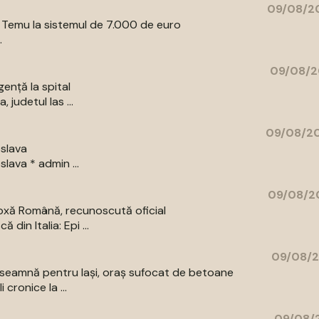
09/08/20
e Temu la sistemul de 7.000 de euro
.
09/08/2
gență la spital
judetul Ias ...
09/08/20
oslava
lava * admin ...
09/08/20
doxă Română, recunoscută oficial
in Italia: Epi ...
09/08/2
nseamnă pentru Iași, oraș sufocat de betoane
cronice la ...
09/08/2