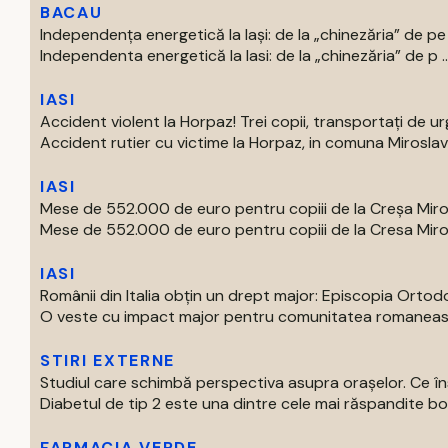
BACAU
Independența energetică la Iași: de la „chinezăria” de p
Independenta energetică la Iasi: de la „chinezăria” de p ..
IASI
Accident violent la Horpaz! Trei copii, transportați de ur
Accident rutier cu victime la Horpaz, in comuna Miroslava, 
IASI
Mese de 552.000 de euro pentru copiii de la Creșa Mir
Mese de 552.000 de euro pentru copiii de la Cresa Miros
IASI
Românii din Italia obțin un drept major: Episcopia Orto
O veste cu impact major pentru comunitatea romanească d
STIRI EXTERNE
Studiul care schimbă perspectiva asupra orașelor. Ce î
Diabetul de tip 2 este una dintre cele mai răspandite boli 
FARMACIA VERDE