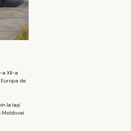
-a XII-a
in Europa de
n la Iași
la Moldovei