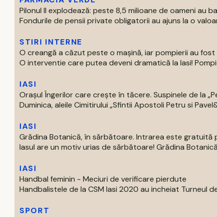
Pilonul II explodează: peste 8,5 milioane de oameni au b
Fondurile de pensii private obligatorii au ajuns la o valoar
STIRI INTERNE
O creangă a căzut peste o mașină, iar pompierii au fost
O interventie care putea deveni dramatică la Iasi! Pompieri
IASI
Orașul Îngerilor care crește în tăcere. Suspinele de la „P
Duminica, aleile Cimitirului „Sfintii Apostoli Petru si Pavel&
IASI
Grădina Botanică, în sărbătoare. Intrarea este gratuită pe
Iasul are un motiv urias de sărbătoare! Grădina Botanică 
IASI
Handbal feminin - Meciuri de verificare pierdute
Handbalistele de la CSM Iasi 2020 au incheiat Turneul de
SPORT