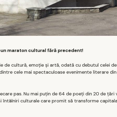
r-un maraton cultural fără precedent!
ie de cultură, emoție și artă, odată cu debutul celei de
unul dintre cele mai spectaculoase evenimente literare d
iecare pas. Nu mai puțin de 64 de poeți din 20 de țări vi
 și întâlniri culturale care promit să transforme capita