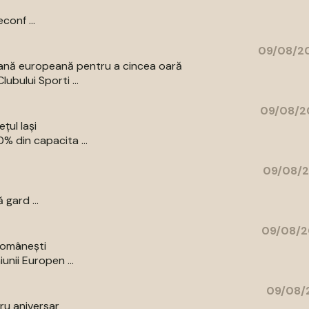
conf ...
09/08/20
oană europeană pentru a cincea oară
bului Sporti ...
09/08/2
țul Iași
% din capacita ...
09/08/2
 gard ...
09/08/2
 românești
unii Europen ...
09/08/2
bru aniversar