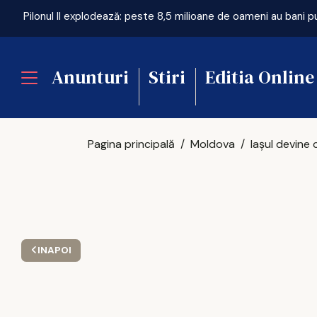
u Iași, oraș sufocat de betoane
Pilonul II explodează: peste 8,5 milioane de oameni au bani 
Anunturi
Stiri
Editia Online
Pagina principală
Moldova
INAPOI