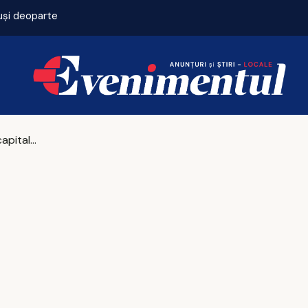
puși deoparte
Accident violent la Horpaz! Trei copii, transporta
Iașul devine capitala mondială a poeziei!