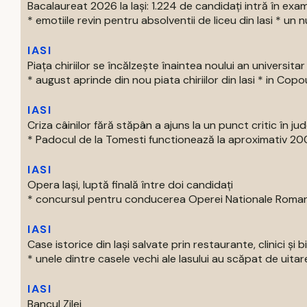
Bacalaureat 2026 la Iași: 1.224 de candidați intră în exa
* emotiile revin pentru absolventii de liceu din Iasi * un nu
IASI
Piața chiriilor se încălzește înaintea noului an universitar
* august aprinde din nou piata chiriilor din Iasi * in Copou
IASI
Criza câinilor fără stăpân a ajuns la un punct critic în jude
* Padocul de la Tomesti functionează la aproximativ 200
IASI
Opera Iași, luptă finală între doi candidați
* concursul pentru conducerea Operei Nationale Romane d
IASI
Case istorice din Iași salvate prin restaurante, clinici și b
* unele dintre casele vechi ale Iasului au scăpat de uitare
IASI
Bancul Zilei