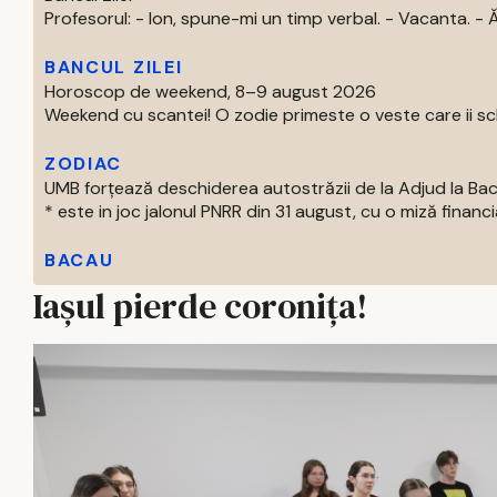
Profesorul: - Ion, spune-mi un timp verbal. - Vacanta. - Ăs
BANCUL ZILEI
Horoscop de weekend, 8–9 august 2026
Weekend cu scantei! O zodie primeste o veste care ii schi
ZODIAC
UMB forțează deschiderea autostrăzii de la Adjud la Ba
* este in joc jalonul PNRR din 31 august, cu o miză financia
BACAU
Iașul pierde coronița!