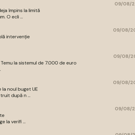
09/08/2
ja împins la limită
 O ecli ...
09/08/20
lă intervenţie
09/08/20
e Temu la sistemul de 7.000 de euro
.
09/08/20
e la noul buget UE
ruit după n ...
09/08/2
ite
la verifi ...
09/08/2