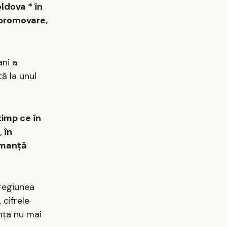
ldova * în
 promovare,
ani a
ă la unul
timp ce în
 în
rmanță
 regiunea
 cifrele
nța nu mai