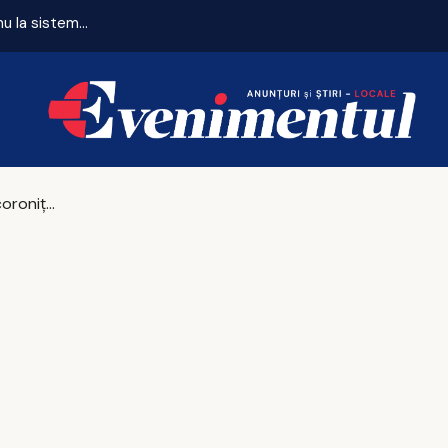
Independența energetică la Iași: de la „chinezăria” de pe Temu la sistemul de 7.000 de euro
Vocea IMM-urilor pornită din Iași: ce cer antrepr
Iașul pierde coronița!