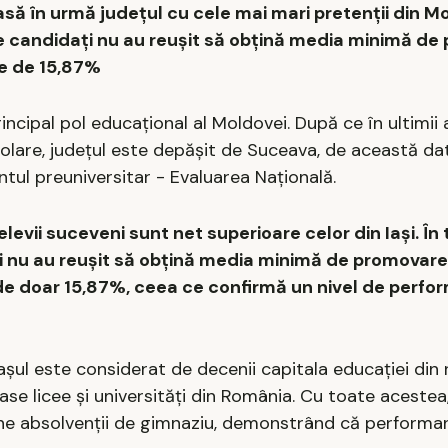
asă în urmă județul cu cele mai mari pretenții din Mo
 de candidați nu au reușit să obțină media minimă de
te de 15,87%
cipal pol educațional al Moldovei. După ce în ultimii 
olare, județul este depășit de Suceava, de această dat
ul preuniversitar - Evaluarea Națională.
levii suceveni sunt net superioare celor din Iași. În 
ți nu au reușit să obțină media minimă de promovare,
 de doar 15,87%, ceea ce confirmă un nivel de perfo
așul este considerat de decenii capitala educației din
se licee și universități din România. Cu toate acestea,
ne absolvenții de gimnaziu, demonstrând că performa