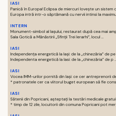
IASI
Panică în Europa! Eclipsa de miercuri lovește un sistem de
Europa intră intr-o săptămană cu nervii intinsi la maximum.
INTERN
Monument-simbol al Iaşului, restaurat după cea mai amp
Sala Gotică a Mănăstirii „Sfinţii Trei Ierarhi”, locul ...
IASI
Independența energetică la Iași: de la „chinezăria” de p
Independenta energetică la Iasi: de la „chinezăria” de p ..
IASI
Vocea IMM-urilor pornită din Iași: ce cer antreprenorii d
* patronatele cer ca viitorul buget european să fie const
IASI
Sătenii din Popricani, așteptați la testări medicale gratu
* timp de 12 zile, locuitorii din comuna Popricani pot merge 
IASI