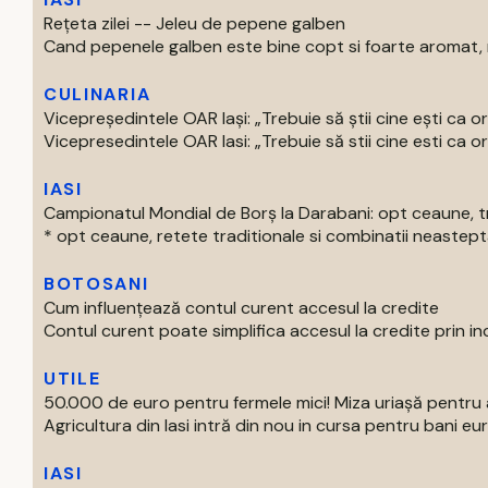
Rețeta zilei -- Jeleu de pepene galben
Cand pepenele galben este bine copt si foarte aromat, nu
CULINARIA
Vicepreședintele OAR Iași: „Trebuie să știi cine ești ca o
Vicepresedintele OAR Iasi: „Trebuie să stii cine esti ca or
IASI
Campionatul Mondial de Borș la Darabani: opt ceaune, tr
* opt ceaune, retete traditionale si combinatii neasteptat
BOTOSANI
Cum influențează contul curent accesul la credite
Contul curent poate simplifica accesul la credite prin inc
UTILE
50.000 de euro pentru fermele mici! Miza uriașă pentru 
Agricultura din Iasi intră din nou in cursa pentru bani euro
IASI