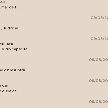
men
măr de 1 ...
09/08/20
, Tudor Vl ...
09/08/20
țul Iași
% din capacita ...
09/08/20
in Iasi intră ...
09/08/20
irouri
 după ce ...
09/08/20