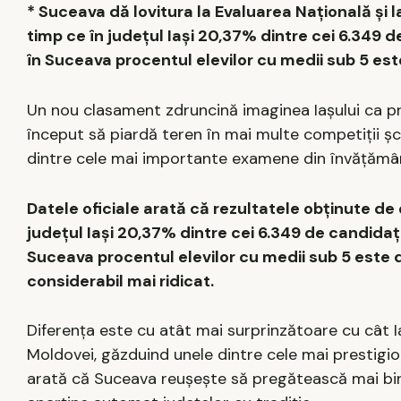
* Suceava dă lovitura la Evaluarea Națională și l
timp ce în județul Iași 20,37% dintre cei 6.349
în Suceava procentul elevilor cu medii sub 5 es
Un nou clasament zdruncină imaginea Iașului ca prin
început să piardă teren în mai multe competiții șc
dintre cele mai importante examene din învățământ
Datele oficiale arată că rezultatele obținute de e
județul Iași 20,37% dintre cei 6.349 de candida
Suceava procentul elevilor cu medii sub 5 este
considerabil mai ridicat.
Diferența este cu atât mai surprinzătoare cu cât I
Moldovei, găzduind unele dintre cele mai prestigioa
arată că Suceava reușește să pregătească mai bi