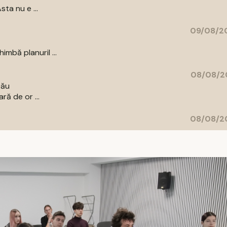
ta nu e ...
09/08/20
mbă planuril ...
08/08/20
cău
ră de or ...
08/08/20