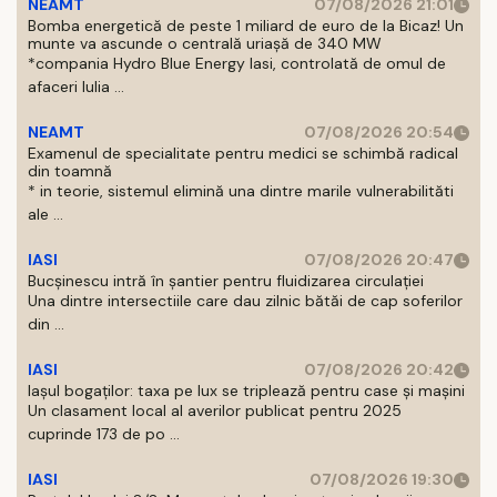
NEAMT
07/08/2026 21:01
Bomba energetică de peste 1 miliard de euro de la Bicaz! Un
munte va ascunde o centrală uriașă de 340 MW
*compania Hydro Blue Energy Iasi, controlată de omul de
afaceri Iulia ...
NEAMT
07/08/2026 20:54
Examenul de specialitate pentru medici se schimbă radical
din toamnă
* in teorie, sistemul elimină una dintre marile vulnerabilităti
ale ...
IASI
07/08/2026 20:47
Bucșinescu intră în șantier pentru fluidizarea circulației
Una dintre intersectiile care dau zilnic bătăi de cap soferilor
din ...
IASI
07/08/2026 20:42
Iașul bogaților: taxa pe lux se triplează pentru case și mașini
Un clasament local al averilor publicat pentru 2025
cuprinde 173 de po ...
IASI
07/08/2026 19:30