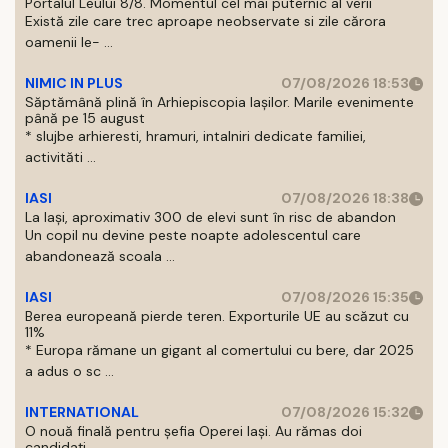
Portalul Leului 8/8. Momentul cel mai puternic al verii
Există zile care trec aproape neobservate si zile cărora
oamenii le- ...
NIMIC IN PLUS
07/08/2026 18:53
Săptămână plină în Arhiepiscopia Iașilor. Marile evenimente
până pe 15 august
* slujbe arhieresti, hramuri, intalniri dedicate familiei,
activităti ...
IASI
07/08/2026 18:38
La Iași, aproximativ 300 de elevi sunt în risc de abandon
Un copil nu devine peste noapte adolescentul care
abandonează scoala ...
IASI
07/08/2026 15:35
Berea europeană pierde teren. Exporturile UE au scăzut cu
11%
* Europa rămane un gigant al comertului cu bere, dar 2025
a adus o sc ...
INTERNATIONAL
07/08/2026 15:32
O nouă finală pentru șefia Operei Iași. Au rămas doi
candidați