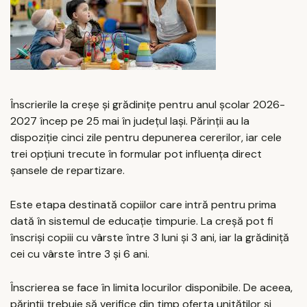
Înscrierile la creșe și grădinițe pentru anul școlar 2026-
2027 încep pe 25 mai în județul Iași. Părinții au la
dispoziție cinci zile pentru depunerea cererilor, iar cele
trei opțiuni trecute în formular pot influența direct
șansele de repartizare.
Este etapa destinată copiilor care intră pentru prima
dată în sistemul de educație timpurie. La creșă pot fi
înscriși copiii cu vârste între 3 luni și 3 ani, iar la grădiniță
cei cu vârste între 3 și 6 ani.
Înscrierea se face în limita locurilor disponibile. De aceea,
părinții trebuie să verifice din timp oferta unităților și