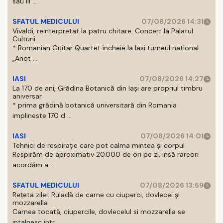
sau III ...
SFATUL MEDICULUI
07/08/2026 14:31
Vivaldi, reinterpretat la patru chitare. Concert la Palatul
Culturii
* Romanian Guitar Quartet incheie la Iasi turneul national
„Anot ...
IASI
07/08/2026 14:27
La 170 de ani, Grădina Botanică din Iași are propriul timbru
aniversar
* prima grădină botanică universitară din Romania
implineste 170 d ...
IASI
07/08/2026 14:01
Tehnici de respirație care pot calma mintea și corpul
Respirăm de aproximativ 20.000 de ori pe zi, insă rareori
acordăm a ...
SFATUL MEDICULUI
07/08/2026 13:59
Rețeta zilei: Ruladă de carne cu ciuperci, dovlecei și
mozzarella
Carnea tocată, ciupercile, dovlecelul si mozzarella se
intalnesc intr ...