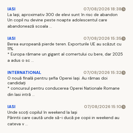
IASI
07/08/2026 18:38
La Iași, aproximativ 300 de elevi sunt în risc de abandon
Un copil nu devine peste noapte adolescentul care
abandonează scoala ...
IASI
07/08/2026 15:35
Berea europeană pierde teren. Exporturile UE au scăzut cu
11%
* Europa rămane un gigant al comertului cu bere, dar 2025
a adus o sc ...
INTERNATIONAL
07/08/2026 15:32
O nouă finală pentru șefia Operei Iași. Au rămas doi
candidați
* concursul pentru conducerea Operei Nationale Romane
din Iasi intră ...
IASI
07/08/2026 15:10
Unde scoți copilul în weekend la Iași
Părintii care caută unde să-i ducă pe copii in weekend au
cateva v ...