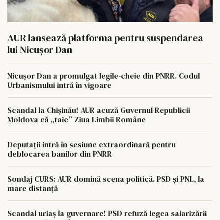
AUR lansează platforma pentru suspendarea
lui Nicușor Dan
Nicușor Dan a promulgat legile-cheie din PNRR. Codul
Urbanismului intră în vigoare
Scandal la Chișinău! AUR acuză Guvernul Republicii
Moldova că „taie” Ziua Limbii Române
Deputații intră în sesiune extraordinară pentru
deblocarea banilor din PNRR
Sondaj CURS: AUR domină scena politică. PSD și PNL, la
mare distanță
Scandal uriaș la guvernare! PSD refuză legea salarizării