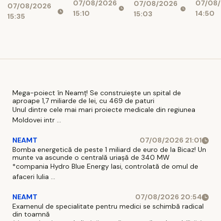
07/08/2026
07/08
Au rămas
ieși pe
07/08/2026
07/08/2026
15:10
14:50
15:03
doi
9 aug
15:35
candidați
Mega-poiect în Neamț! Se construiește un spital de
aproape 1,7 miliarde de lei, cu 469 de paturi
Unul dintre cele mai mari proiecte medicale din regiunea
Moldovei intr ...
NEAMT
07/08/2026 21:01
Bomba energetică de peste 1 miliard de euro de la Bicaz! Un
munte va ascunde o centrală uriașă de 340 MW
*compania Hydro Blue Energy Iasi, controlată de omul de
afaceri Iulia ...
NEAMT
07/08/2026 20:54
Examenul de specialitate pentru medici se schimbă radical
din toamnă