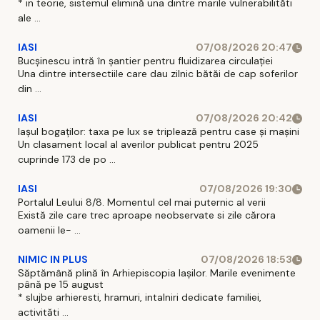
* in teorie, sistemul elimină una dintre marile vulnerabilităti
ale ...
IASI
07/08/2026 20:47
Bucșinescu intră în șantier pentru fluidizarea circulației
Una dintre intersectiile care dau zilnic bătăi de cap soferilor
din ...
IASI
07/08/2026 20:42
Iașul bogaților: taxa pe lux se triplează pentru case și mașini
Un clasament local al averilor publicat pentru 2025
cuprinde 173 de po ...
IASI
07/08/2026 19:30
Portalul Leului 8/8. Momentul cel mai puternic al verii
Există zile care trec aproape neobservate si zile cărora
oamenii le- ...
NIMIC IN PLUS
07/08/2026 18:53
Săptămână plină în Arhiepiscopia Iașilor. Marile evenimente
până pe 15 august
* slujbe arhieresti, hramuri, intalniri dedicate familiei,
activităti ...