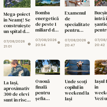
Bomba
Bucși
Examenul
Mega-poiect
energetică
intră 
de
în Neamț! Se
de peste 1
șanti
specialitate
construiește
miliard de
pentr
pentru
un spital de
euro de la
fluid
medici se
aproape 1,7
07/08/2026
07/08
Bicaz! Un
circul
07/08/2026
schimbă
07/08/2026
miliarde de
20:54
20:42
20:47
munte va
radical din
21:01
lei, cu 469
ascunde o
toamnă
de paturi
centrală
uriașă de
340 MW
O nouă
Iașul 
Unde scoți
La Iași,
finală
în
copilul în
aproximativ
pentru
week
weekend la
300 de elevi
șefia
Vezi 
Iași
sunt în risc
Operei Iași.
merit
de abandon