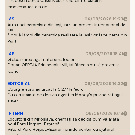
* redeschiderea Casei Kieser, una dintre clădirile
emblematice din ce ...
IASI
06/08/2026 19:23
Arta unei ceramiste din Iași, într-un proiect internațional de
lux
* două lămpi din ceramică realizate la Iasi vor face parte din
Punt ...
IASI
06/08/2026 18:41
Globalizarea agalmatoremafobiei
Dorian OBREJA Prin secolul VIII, isi făcea simtită prezenta
icono ...
EDITORIAL
06/08/2026 16:32
Cotațiile euro au urcat la 5,277 lei/euro
Cu o zi inainte de decizia agentiei Moody's privind ratingul
suver ...
INTERN
06/08/2026 16:18
Locuitorii din Miroslava, chemați să decidă cum va arăta
noul Parc Horpaz–Ezăreni!
Viitorul Parc Horpaz–Ezăreni prinde contur cu ajutorul