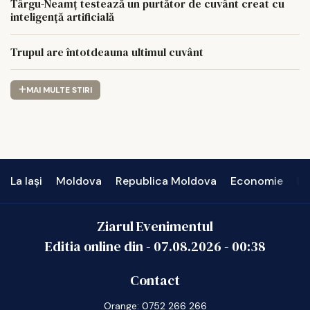
Târgu-Neamț testează un purtător de cuvânt creat cu
inteligență artificială
Trupul are întotdeauna ultimul cuvânt
MAI MULTE STIRI
La Iași
Moldova
Republica Moldova
Economie
In
Ziarul Evenimentul
Editia online din -
07.08.2026
-
00:38
Contact
Orange: 0752 266 266