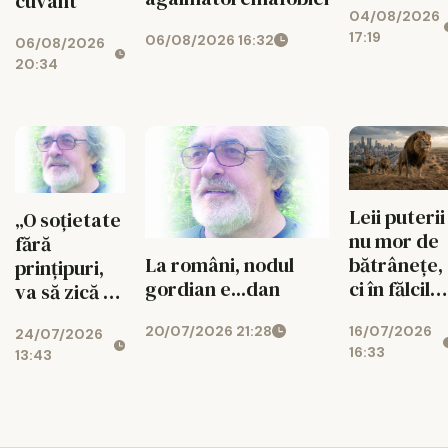
cuvânt
04/08/2026
17:19
06/08/2026 16:32
06/08/2026
20:34
Leii puterii
„O soțietate
nu mor de
fără
bătrânețe,
La români, nodul
prințipuri,
ci în fălcile
gordian e...dan
va să zică că
celor tineri
nu le are!”...
16/07/2026
20/07/2026 21:28
24/07/2026
16:33
13:43