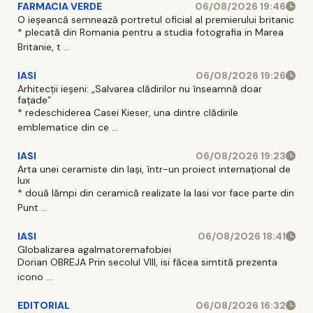
FARMACIA VERDE
06/08/2026 19:46
O ieșeancă semnează portretul oficial al premierului britanic
* plecată din Romania pentru a studia fotografia in Marea
Britanie, t ...
IASI
06/08/2026 19:26
Arhitecții ieșeni: „Salvarea clădirilor nu înseamnă doar
fațade”
* redeschiderea Casei Kieser, una dintre clădirile
emblematice din ce ...
IASI
06/08/2026 19:23
Arta unei ceramiste din Iași, într-un proiect internațional de
lux
* două lămpi din ceramică realizate la Iasi vor face parte din
Punt ...
IASI
06/08/2026 18:41
Globalizarea agalmatoremafobiei
Dorian OBREJA Prin secolul VIII, isi făcea simtită prezenta
icono ...
EDITORIAL
06/08/2026 16:32