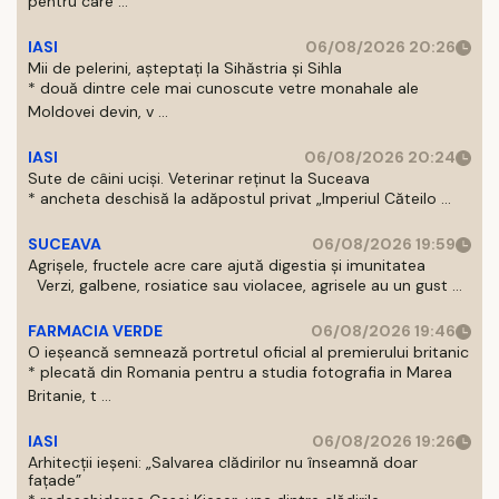
pentru care ...
IASI
06/08/2026 20:26
Mii de pelerini, așteptați la Sihăstria și Sihla
* două dintre cele mai cunoscute vetre monahale ale
Moldovei devin, v ...
IASI
06/08/2026 20:24
Sute de câini uciși. Veterinar reținut la Suceava
* ancheta deschisă la adăpostul privat „Imperiul Căteilo ...
SUCEAVA
06/08/2026 19:59
Agrișele, fructele acre care ajută digestia și imunitatea
Verzi, galbene, rosiatice sau violacee, agrisele au un gust ...
FARMACIA VERDE
06/08/2026 19:46
O ieșeancă semnează portretul oficial al premierului britanic
* plecată din Romania pentru a studia fotografia in Marea
Britanie, t ...
IASI
06/08/2026 19:26
Arhitecții ieșeni: „Salvarea clădirilor nu înseamnă doar
fațade”