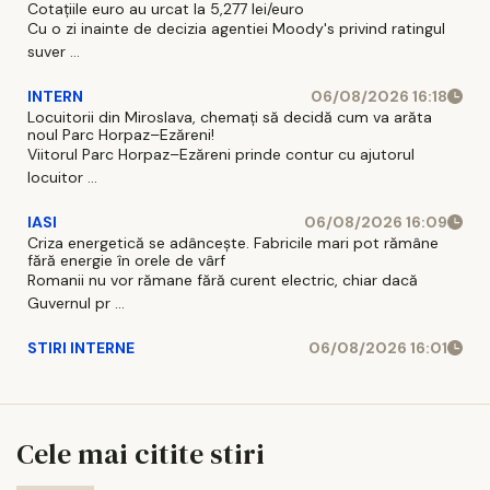
Cotațiile euro au urcat la 5,277 lei/euro
Cu o zi inainte de decizia agentiei Moody's privind ratingul
suver ...
INTERN
06/08/2026 16:18
Locuitorii din Miroslava, chemați să decidă cum va arăta
noul Parc Horpaz–Ezăreni!
Viitorul Parc Horpaz–Ezăreni prinde contur cu ajutorul
locuitor ...
IASI
06/08/2026 16:09
Criza energetică se adâncește. Fabricile mari pot rămâne
fără energie în orele de vârf
Romanii nu vor rămane fără curent electric, chiar dacă
Guvernul pr ...
STIRI INTERNE
06/08/2026 16:01
Cele mai citite stiri