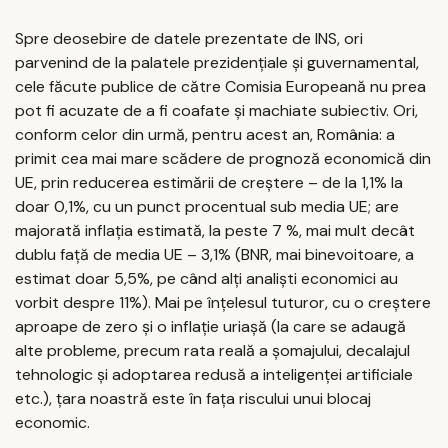
Spre deosebire de datele prezentate de INS, ori
parvenind de la palatele prezidențiale și guvernamental,
cele făcute publice de către Comisia Europeană nu prea
pot fi acuzate de a fi coafate și machiate subiectiv. Ori,
conform celor din urmă, pentru acest an, România: a
primit cea mai mare scădere de prognoză economică din
UE, prin reducerea estimării de creștere – de la 1,1% la
doar 0,1%, cu un punct procentual sub media UE; are
majorată inflația estimată, la peste 7 %, mai mult decât
dublu față de media UE – 3,1% (BNR, mai binevoitoare, a
estimat doar 5,5%, pe când alți analiști economici au
vorbit despre 11%). Mai pe înțelesul tuturor, cu o creștere
aproape de zero și o inflație uriașă (la care se adaugă
alte probleme, precum rata reală a șomajului, decalajul
tehnologic și adoptarea redusă a inteligenței artificiale
etc.), țara noastră este în fața riscului unui blocaj
economic.