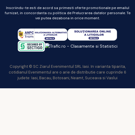
Inscriindu-te esti de acord sa primesti oferte promotionale pe emailul
furnizat, in concordanta cu politica de Prelucrarea datelor personale. Te
vei putea dezabona in orice moment.
Copyright © SC Ziarul Evenimentul SRL Iasi. In varianta tiparita,
cotidianul Evenimentul are o arie de distributie care cuprinde 6
judete: Iasi, Bacau, Botosani, Neamt, Suceava si Vaslui