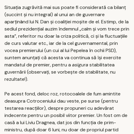
Situația zugrăvită mai sus poate fi considerată ca bilanț
(succint și nu integral) al unui an de guvernare
aparținând lui N. Dan și coaliției moșite de el. Estimp, de la
sediul prezidențial auzim îndemnul „calm și vom trece prin
asta”, referitor nu doar la criza politică, ci și la fluctuațiile
de curs valutar etc., iar de la cel guvernamental, prin
vocea premierului (un cui al lui Pepelea în ochii PSD),
suntem anunțați că acesta va continua să îşi exercite
mandatul de premier, pentru a
asigura
stabilitatea
guvernării (observați, se vorbește de stabilitate, nu
rezultate!).
Pe acest fond, deloc roz, rotocoalele de fum amintite
deasupra Cotroceniului dau veste, pe surse (pentru
testarea reacțiilor), despre propuneri cu adevărat
indecente pentru un posibil viitor premier. Un fost om de
casă a lui Liviu Dragnea, dat jos din funcția de prim-
ministru, după doar 6 luni, nu doar de propriul partid