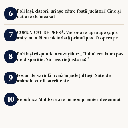
Poli Iași, datorii uriașe către foștii jucători! Cine și
cât are de încasat
COMUNICAT DE PRESĂ. Victor are aproape șapte
ani și nu a făcut niciodată primul pas. O operație
de 33.000 de euro îi poate schimba viața.
Poli Iași răspunde acuzațiilor: „Clubul era la un pas
de dispariție. Nu rescrieți istoria!”
Focar de variolă ovină în județul Iași! Sute de
animale vor fi sacrificate
Republica Moldova are un nou premier desemnat