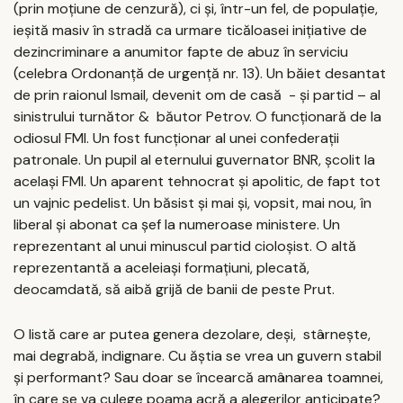
(prin moțiune de cenzură), ci și, într-un fel, de populație,
ieșită masiv în stradă ca urmare ticăloasei inițiative de
dezincriminare a anumitor fapte de abuz în serviciu
(celebra Ordonanță de urgență nr. 13). Un băiet desantat
de prin raionul Ismail, devenit om de casă - și partid – al
sinistrului turnător & băutor Petrov. O funcționară de la
odiosul FMI. Un fost funcționar al unei confederații
patronale. Un pupil al eternului guvernator BNR, școlit la
același FMI. Un aparent tehnocrat și apolitic, de fapt tot
un vajnic pedelist. Un băsist și mai și, vopsit, mai nou, în
liberal și abonat ca șef la numeroase ministere. Un
reprezentant al unui minuscul partid cioloșist. O altă
reprezentantă a aceleiași formațiuni, plecată,
deocamdată, să aibă grijă de banii de peste Prut.
O listă care ar putea genera dezolare, deși, stârnește,
mai degrabă, indignare. Cu ăștia se vrea un guvern stabil
și performant? Sau doar se încearcă amânarea toamnei,
în care se va culege poama acră a alegerilor anticipate?