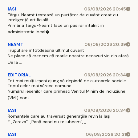
IASI
06/08/2026 20:45
Târgu-Neamț testează un purtător de cuvânt creat cu
inteligență artificială
Primăria Targu-Neamt face un pas rar intalnit in
administratia local� ...
NEAMT
06/08/2026 20:39
Trupul are întotdeauna ultimul cuvânt
Ne place să credem că marile noastre necazuri vin din afară.
De la ...
EDITORIAL
06/08/2026 20:34
Tot mai mulți ieșeni ajung să depindă de ajutoarele sociale.
Topul celor mai sărace comune
Numărul iesenilor care primesc Venitul Minim de Incluziune
(VMI) cont ...
IASI
06/08/2026 20:34
Romanțele care au traversat generațiile revin la Iași
* „Zaraza”, „Pană cand nu te iubeam”, „ ...
IASI
06/08/2026 20:31