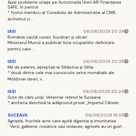
Apar probleme uriașe pe Autostrada Unirii A8! Finanțarea
SAFE, în pericol
* fostul membru al Consiliului de Administratie al CNIR,
activistul ci ...
IASI
06/08/2026 20:29
România caută curieri, bucătari și văcari
Ministerul Muncii a publicat lista ocupatiilor deficitare
pentru care ...
IASI
06/08/2026 20:26
Mii de pelerini, așteptați la Sihăstria și Sihla
* două dintre cele mai cunoscute vetre monahale ale
Moldovei devin, v ...
IASI
06/08/2026 20:24
Sute de câini uciși. Veterinar reținut la Suceava
* ancheta deschisă la adăpostul privat „Imperiul Căteilo ...
SUCEAVA
06/08/2026 19:59
Agrișele, fructele acre care ajută digestia și imunitatea
Verzi, galbene, rosiatice sau violacee, agrisele au un gust ...