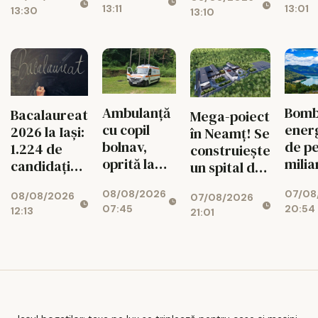
și mașini
13:11
13:01
13:30
lei
timb
13:10
aniv
Ambulanță
Bom
Bacalaureat
Mega-poiect
cu copil
ener
2026 la Iași:
în Neamț! Se
bolnav,
de pe
1.224 de
construiește
oprită la
milia
candidați
un spital de
piață. DSU
euro 
intră în
aproape 1,7
08/08/2026
07/08
face
Bicaz
08/08/2026
examen
07/08/2026
miliarde de
07:45
20:54
12:13
verificări
munt
21:01
lei, cu 469
ascu
de paturi
centr
uriaș
340