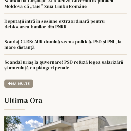
Scandal la Chișinău! AUR acuză Guvernul Republicii
Moldova că „taie” Ziua Limbii Române
Deputații intră în sesiune extraordinară pentru
deblocarea banilor din PNRR
Sondaj CURS: AUR domină scena politică. PSD și PNL, la
mare distanță
Scandal uriaș la guvernare! PSD refuză legea salarizării
și amenință cu plângeri penale
MAI MULTE
Ultima Ora