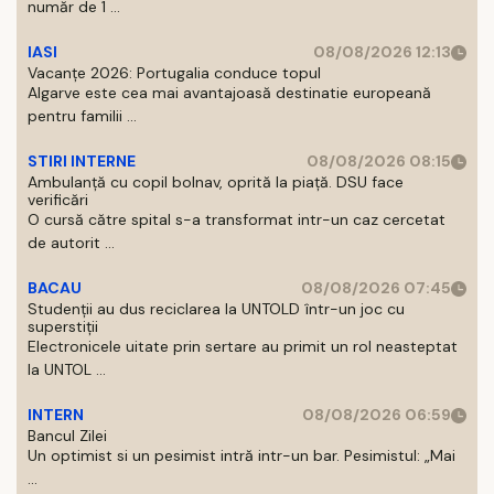
număr de 1 ...
IASI
08/08/2026 12:13
Vacanțe 2026: Portugalia conduce topul
Algarve este cea mai avantajoasă destinatie europeană
pentru familii ...
STIRI INTERNE
08/08/2026 08:15
Ambulanță cu copil bolnav, oprită la piață. DSU face
verificări
O cursă către spital s-a transformat intr-un caz cercetat
de autorit ...
BACAU
08/08/2026 07:45
Studenții au dus reciclarea la UNTOLD într-un joc cu
superstiții
Electronicele uitate prin sertare au primit un rol neasteptat
la UNTOL ...
INTERN
08/08/2026 06:59
Bancul Zilei
Un optimist si un pesimist intră intr-un bar. Pesimistul: „Mai
...