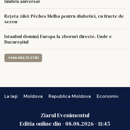
timbru aniversar
Rețeta zilei: Pêches Melba pentru diabetici, cu fructe de
sezon
Istanbul domină Europa la zboruri directe. Unde e
Bucureștiul
MAI MULTE STIRI
La Iași
Moldova
Republica Moldova
Economie
In
Ziarul Evenimentul
Editia online din -
08.08.2026
-
11:45