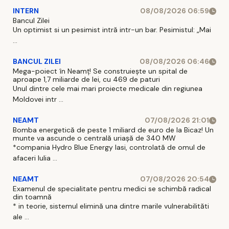
INTERN
08/08/2026 06:59
Bancul Zilei
Un optimist si un pesimist intră intr-un bar. Pesimistul: „Mai
...
BANCUL ZILEI
08/08/2026 06:46
Mega-poiect în Neamț! Se construiește un spital de
aproape 1,7 miliarde de lei, cu 469 de paturi
Unul dintre cele mai mari proiecte medicale din regiunea
Moldovei intr ...
NEAMT
07/08/2026 21:01
Bomba energetică de peste 1 miliard de euro de la Bicaz! Un
munte va ascunde o centrală uriașă de 340 MW
*compania Hydro Blue Energy Iasi, controlată de omul de
afaceri Iulia ...
NEAMT
07/08/2026 20:54
Examenul de specialitate pentru medici se schimbă radical
din toamnă
* in teorie, sistemul elimină una dintre marile vulnerabilităti
ale ...