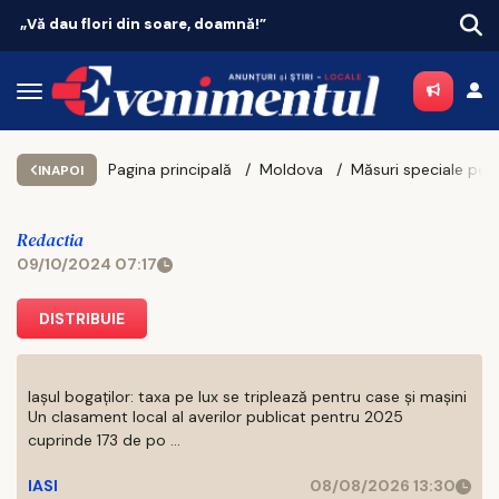
Vacanțe 2026: Portugalia conduce topul
Pagina principală
Moldova
INAPOI
Redactia
09/10/2024 07:17
DISTRIBUIE
Iașul bogaților: taxa pe lux se triplează pentru case și mașini
Un clasament local al averilor publicat pentru 2025
cuprinde 173 de po ...
IASI
08/08/2026 13:30