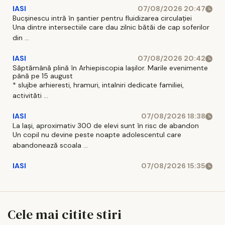
IASI
07/08/2026 20:47
Bucșinescu intră în șantier pentru fluidizarea circulației
Una dintre intersectiile care dau zilnic bătăi de cap soferilor
din ...
IASI
07/08/2026 20:42
Săptămână plină în Arhiepiscopia Iașilor. Marile evenimente
până pe 15 august
* slujbe arhieresti, hramuri, intalniri dedicate familiei,
activităti ...
IASI
07/08/2026 18:38
La Iași, aproximativ 300 de elevi sunt în risc de abandon
Un copil nu devine peste noapte adolescentul care
abandonează scoala ...
IASI
07/08/2026 15:35
Cele mai citite stiri