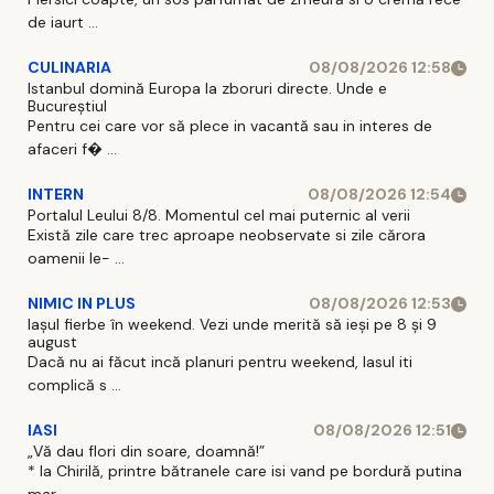
de iaurt ...
CULINARIA
08/08/2026 12:58
Istanbul domină Europa la zboruri directe. Unde e
Bucureștiul
Pentru cei care vor să plece in vacantă sau in interes de
afaceri f� ...
INTERN
08/08/2026 12:54
Portalul Leului 8/8. Momentul cel mai puternic al verii
Există zile care trec aproape neobservate si zile cărora
oamenii le- ...
NIMIC IN PLUS
08/08/2026 12:53
Iașul fierbe în weekend. Vezi unde merită să ieși pe 8 și 9
august
Dacă nu ai făcut incă planuri pentru weekend, Iasul iti
complică s ...
IASI
08/08/2026 12:51
„Vă dau flori din soare, doamnă!”
* la Chirilă, printre bătranele care isi vand pe bordură putina