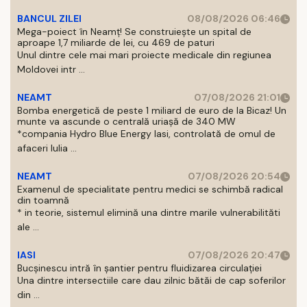
BANCUL ZILEI
08/08/2026 06:46
Mega-poiect în Neamț! Se construiește un spital de
aproape 1,7 miliarde de lei, cu 469 de paturi
Unul dintre cele mai mari proiecte medicale din regiunea
Moldovei intr ...
NEAMT
07/08/2026 21:01
Bomba energetică de peste 1 miliard de euro de la Bicaz! Un
munte va ascunde o centrală uriașă de 340 MW
*compania Hydro Blue Energy Iasi, controlată de omul de
afaceri Iulia ...
NEAMT
07/08/2026 20:54
Examenul de specialitate pentru medici se schimbă radical
din toamnă
* in teorie, sistemul elimină una dintre marile vulnerabilităti
ale ...
IASI
07/08/2026 20:47
Bucșinescu intră în șantier pentru fluidizarea circulației
Una dintre intersectiile care dau zilnic bătăi de cap soferilor
din ...