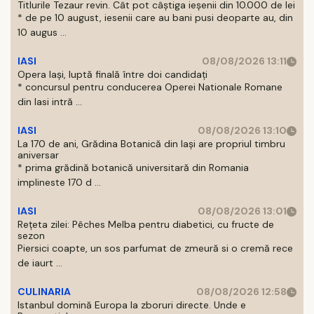
Titlurile Tezaur revin. Cât pot câștiga ieșenii din 10.000 de lei
* de pe 10 august, iesenii care au bani pusi deoparte au, din
10 augus ...
IASI
08/08/2026 13:11
Opera Iași, luptă finală între doi candidați
* concursul pentru conducerea Operei Nationale Romane
din Iasi intră ...
IASI
08/08/2026 13:10
La 170 de ani, Grădina Botanică din Iași are propriul timbru
aniversar
* prima grădină botanică universitară din Romania
implineste 170 d ...
IASI
08/08/2026 13:01
Rețeta zilei: Pêches Melba pentru diabetici, cu fructe de
sezon
Piersici coapte, un sos parfumat de zmeură si o cremă rece
de iaurt ...
CULINARIA
08/08/2026 12:58
Istanbul domină Europa la zboruri directe. Unde e