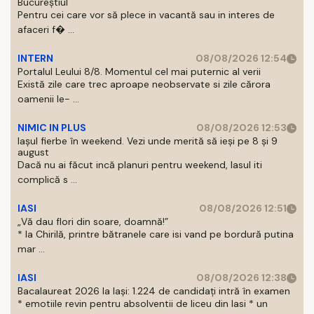
Bucureștiul
Pentru cei care vor să plece in vacantă sau in interes de
afaceri f� ...
INTERN
08/08/2026 12:54
Portalul Leului 8/8. Momentul cel mai puternic al verii
Există zile care trec aproape neobservate si zile cărora
oamenii le- ...
NIMIC IN PLUS
08/08/2026 12:53
Iașul fierbe în weekend. Vezi unde merită să ieși pe 8 și 9
august
Dacă nu ai făcut incă planuri pentru weekend, Iasul iti
complică s ...
IASI
08/08/2026 12:51
„Vă dau flori din soare, doamnă!”
* la Chirilă, printre bătranele care isi vand pe bordură putina
mar ...
IASI
08/08/2026 12:38
Bacalaureat 2026 la Iași: 1.224 de candidați intră în examen
* emotiile revin pentru absolventii de liceu din Iasi * un