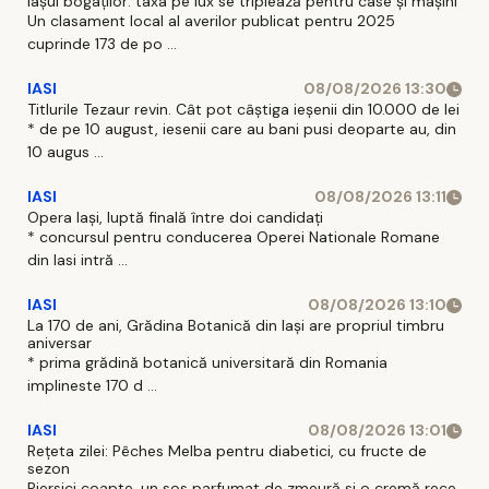
Iașul bogaților: taxa pe lux se triplează pentru case și mașini
Un clasament local al averilor publicat pentru 2025
cuprinde 173 de po ...
IASI
08/08/2026 13:30
Titlurile Tezaur revin. Cât pot câștiga ieșenii din 10.000 de lei
* de pe 10 august, iesenii care au bani pusi deoparte au, din
10 augus ...
IASI
08/08/2026 13:11
Opera Iași, luptă finală între doi candidați
* concursul pentru conducerea Operei Nationale Romane
din Iasi intră ...
IASI
08/08/2026 13:10
La 170 de ani, Grădina Botanică din Iași are propriul timbru
aniversar
* prima grădină botanică universitară din Romania
implineste 170 d ...
IASI
08/08/2026 13:01
Rețeta zilei: Pêches Melba pentru diabetici, cu fructe de
sezon
Piersici coapte, un sos parfumat de zmeură si o cremă rece