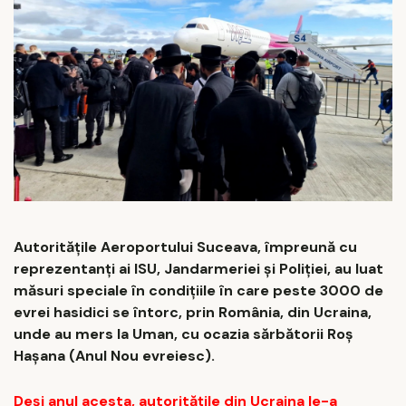
Autorităţile Aeroportului Suceava, împreună cu
reprezentanţi ai ISU, Jandarmeriei și Poliției, au luat
măsuri speciale în condiţiile în care peste 3000 de
evrei hasidici se întorc, prin România, din Ucraina,
unde au mers la Uman, cu ocazia sărbătorii Roș
Hașana (Anul Nou evreiesc).
Deşi anul acesta, autorităţile din Ucraina le-a