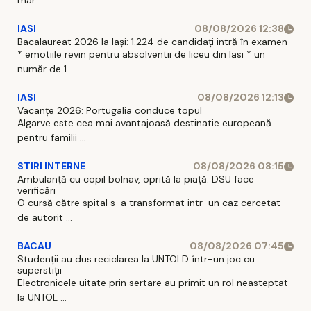
mar ...
IASI
08/08/2026 12:38
Bacalaureat 2026 la Iași: 1.224 de candidați intră în examen
* emotiile revin pentru absolventii de liceu din Iasi * un
număr de 1 ...
IASI
08/08/2026 12:13
Vacanțe 2026: Portugalia conduce topul
Algarve este cea mai avantajoasă destinatie europeană
pentru familii ...
STIRI INTERNE
08/08/2026 08:15
Ambulanță cu copil bolnav, oprită la piață. DSU face
verificări
O cursă către spital s-a transformat intr-un caz cercetat
de autorit ...
BACAU
08/08/2026 07:45
Studenții au dus reciclarea la UNTOLD într-un joc cu
superstiții
Electronicele uitate prin sertare au primit un rol neasteptat
la UNTOL ...