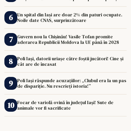
de 33.000 de euro îi poate schimba viața.
Un spital din Iași are doar 2% din paturi ocupate.
Noile date CNAS, surprinzătoare
Guvern nou la Chișinău! Vasile Tofan promite
aderarea Republicii Moldova la UE până în 2028
Poli Iași, datorii uriașe către foștii jucători! Cine și
cât are de încasat
Poli Iași răspunde acuzațiilor: „Clubul era la un pas
de dispariție. Nu rescrieți istoria!”
Focar de variolă ovină în județul Iași! Sute de
animale vor fi sacrificate