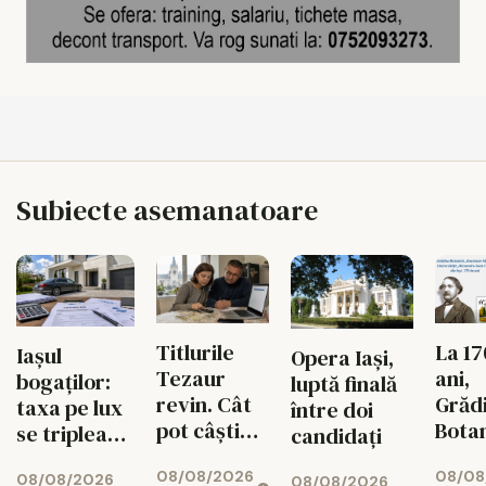
Subiecte asemanatoare
Titlurile
La 17
Iașul
Opera Iași,
Tezaur
ani,
bogaților:
luptă finală
revin. Cât
Grăd
taxa pe lux
între doi
pot câștiga
Bota
se triplează
candidați
ieșenii din
din I
pentru case
08/08/2026
08/08
10.000 de
propr
08/08/2026
08/08/2026