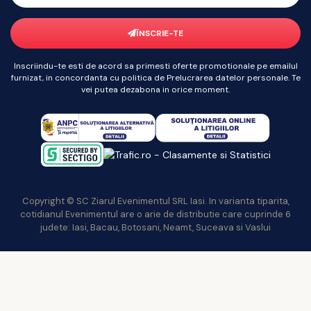
ÎNSCRIE-TE
Inscriindu-te esti de acord sa primesti oferte promotionale pe emailul
furnizat, in concordanta cu politica de Prelucrarea datelor personale. Te
vei putea dezabona in orice moment.
Copyright © SC Ziarul Evenimentul SRL Iasi. In varianta tiparita,
cotidianul Evenimentul are o arie de distributie care cuprinde 6
judete: Iasi, Bacau, Botosani, Neamt, Suceava si Vaslui