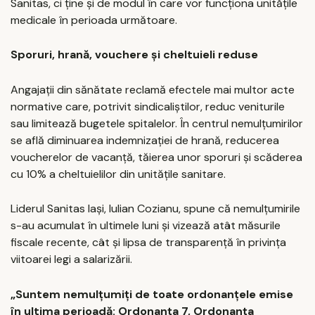
Sanitas, ci ține și de modul în care vor funcționa unitățile
medicale în perioada următoare.
Sporuri, hrană, vouchere și cheltuieli reduse
Angajații din sănătate reclamă efectele mai multor acte
normative care, potrivit sindicaliștilor, reduc veniturile
sau limitează bugetele spitalelor. În centrul nemulțumirilor
se află diminuarea indemnizației de hrană, reducerea
voucherelor de vacanță, tăierea unor sporuri și scăderea
cu 10% a cheltuielilor din unitățile sanitare.
Liderul Sanitas Iași, Iulian Cozianu, spune că nemulțumirile
s-au acumulat în ultimele luni și vizează atât măsurile
fiscale recente, cât și lipsa de transparență în privința
viitoarei legi a salarizării.
„Suntem nemulțumiți de toate ordonanțele emise
în ultima perioadă: Ordonanța 7, Ordonanța