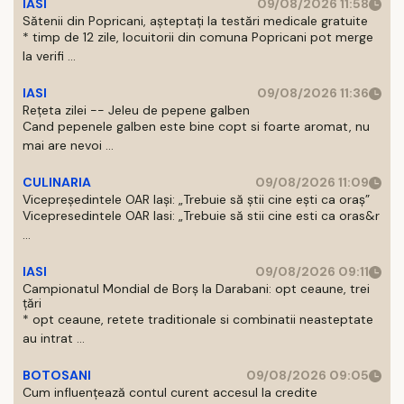
IASI
09/08/2026 11:58
Sătenii din Popricani, așteptați la testări medicale gratuite
* timp de 12 zile, locuitorii din comuna Popricani pot merge
la verifi ...
IASI
09/08/2026 11:36
Rețeta zilei -- Jeleu de pepene galben
Cand pepenele galben este bine copt si foarte aromat, nu
mai are nevoi ...
CULINARIA
09/08/2026 11:09
Vicepreședintele OAR Iași: „Trebuie să știi cine ești ca oraș”
Vicepresedintele OAR Iasi: „Trebuie să stii cine esti ca oras&r
...
IASI
09/08/2026 09:11
Campionatul Mondial de Borș la Darabani: opt ceaune, trei
țări
* opt ceaune, retete traditionale si combinatii neasteptate
au intrat ...
BOTOSANI
09/08/2026 09:05
Cum influențează contul curent accesul la credite