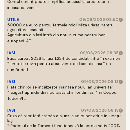
Contul curent poate simplifica accesul la credite prin
incasarea venit ...
UTILE
09/08/2026 08:50
50.000 de euro pentru fermele mici! Miza uriașă pentru
agricultura ieșeană
Agricultura din Iasi intră din nou in cursa pentru bani
europeni. AFI ...
IASI
09/08/2026 08:35
Bacalaureat 2026 la Iași: 1.224 de candidați intră în examen
* emotiile revin pentru absolventii de liceu din Iasi * un
număr de 1 ...
IASI
09/08/2026 08:13
Piața chiriilor se încălzește înaintea noului an universitar
* august aprinde din nou piata chiriilor din Iasi * in Copou,
Tudor Vl ...
IASI
09/08/2026 08:13
Criza câinilor fără stăpân a ajuns la un punct critic în județul
Iași
* Padocul de la Tomesti functionează la aproximativ 200%