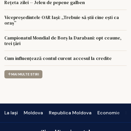
Rețeta zilei -- Jeleu de pepene galben
Vicepreședintele OAR Iași: „Trebuie să știi cine ești ca
oraș”
Campionatul Mondial de Borș la Darabani: opt ceaune,
trei țări
Cum influențează contul curent accesul la credite
MAI MULTE STIRI
La Iași
Moldova
Republica Moldova
Economie
In