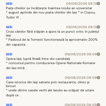
IASI
09/08/2026 08:13
Piața chiriilor se încălzește înaintea noului an universitar
* august aprinde din nou piata chiriilor din Iasi * in Copou,
Tudor Vl ...
IASI
09/08/2026 08:13
Criza câinilor fără stăpân a ajuns la un punct critic în județul
Iași
* Padocul de la Tomesti functionează la aproximativ 200%
din capacita ...
IASI
09/08/2026 08:09
Opera Iași, luptă finală între doi candidați
* concursul pentru conducerea Operei Nationale Romane
din Iasi intră ...
IASI
09/08/2026 08:09
Case istorice din Iași salvate prin restaurante, clinici și
birouri
* unele dintre casele vechi ale Iasului au scăpat de uitare
după ce ...
IASI
09/08/2026 08:05