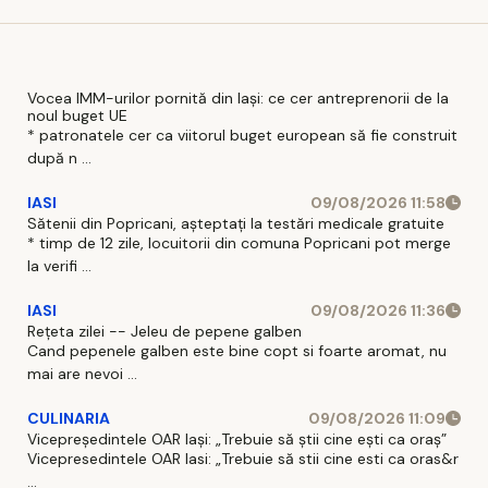
Vocea IMM-urilor pornită din Iași: ce cer antreprenorii de la
noul buget UE
* patronatele cer ca viitorul buget european să fie construit
după n ...
IASI
09/08/2026 11:58
Sătenii din Popricani, așteptați la testări medicale gratuite
* timp de 12 zile, locuitorii din comuna Popricani pot merge
la verifi ...
IASI
09/08/2026 11:36
Rețeta zilei -- Jeleu de pepene galben
Cand pepenele galben este bine copt si foarte aromat, nu
mai are nevoi ...
CULINARIA
09/08/2026 11:09
Vicepreședintele OAR Iași: „Trebuie să știi cine ești ca oraș”
Vicepresedintele OAR Iasi: „Trebuie să stii cine esti ca oras&r
...