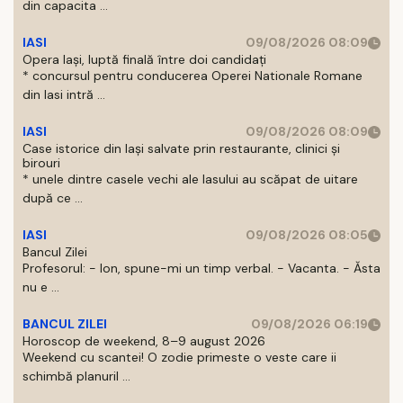
din capacita ...
IASI
09/08/2026 08:09
Opera Iași, luptă finală între doi candidați
* concursul pentru conducerea Operei Nationale Romane
din Iasi intră ...
IASI
09/08/2026 08:09
Case istorice din Iași salvate prin restaurante, clinici și
birouri
* unele dintre casele vechi ale Iasului au scăpat de uitare
după ce ...
IASI
09/08/2026 08:05
Bancul Zilei
Profesorul: - Ion, spune-mi un timp verbal. - Vacanta. - Ăsta
nu e ...
BANCUL ZILEI
09/08/2026 06:19
Horoscop de weekend, 8–9 august 2026
Weekend cu scantei! O zodie primeste o veste care ii
schimbă planuril ...