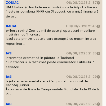
ZODIAC
08/08/2026 21:57
UMB forțează deschiderea autostrăzii de la Adjud la Bacău
* este in joc jalonul PNRR din 31 august, cu o miză financiară
de or ...
BACAU
08/08/2026 21:45
e-Terra revine! Zeci de mii de acte și operațiuni imobiliare
intră din nou în circuit
Iasul este printre judetele care asteaptă cu maxim interes
repornirea ...
IASI
08/08/2026 21:35
Intervenție dramatică în pădure, la Todirești!
* un tractor s-a răsturnat peste conducătorul utilajului *
salvatori ...
IASI
08/08/2026 21:29
Iaşul are patru medaliate la Campionatul mondial de
canotaj-juniori
În prima zi de finale la Campionatele Mondiale Under19 de la
Plo ...
IASI
08/08/2026 21:25