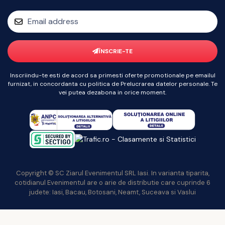
ÎNSCRIE-TE
Inscriindu-te esti de acord sa primesti oferte promotionale pe emailul
furnizat, in concordanta cu politica de Prelucrarea datelor personale. Te
vei putea dezabona in orice moment.
Copyright © SC Ziarul Evenimentul SRL Iasi. In varianta tiparita,
cotidianul Evenimentul are o arie de distributie care cuprinde 6
judete: Iasi, Bacau, Botosani, Neamt, Suceava si Vaslui