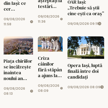
așteptați la
OAR Iași:
din Iași: ce
testări
„Trebuie să știi
cer
medicale
cine ești ca oraș”
antreprenorii
09/08/2026
gratuite
09/08/2026
de la noul
11:36
09/08/2026 09:11
11:58
buget UE
Criza
Piața chiriilor
câinilor
Opera Iași, luptă
se încălzește
fără stăpân
finală între doi
înaintea
a ajuns la
candidați
noului an
un punct
universitar
09/08/2026
critic în
09/08/2026 08:09
09/08/2026
08:09
județul Iași
08:13