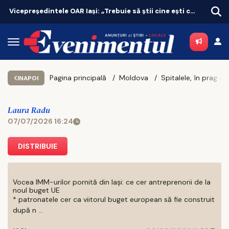
Vicepreședintele OAR Iași: „Trebuie să știi cine ești ca oraș”
Pagina principală
Moldova
INAPOI
Laura Radu
07/07/2026 16:24
DISTRIBUIE
Vocea IMM-urilor pornită din Iași: ce cer antreprenorii de la
noul buget UE
* patronatele cer ca viitorul buget european să fie construit
după n ...