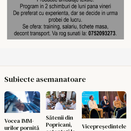
Subiecte asemanatoare
Sătenii din
Vocea IMM-
Popricani,
Vicepreședintele
urilor pornită