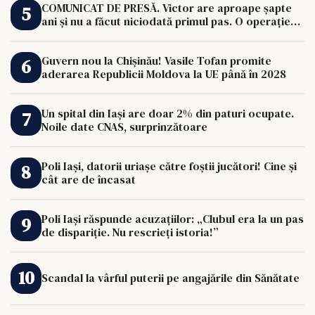
COMUNICAT DE PRESĂ. Victor are aproape șapte
ani și nu a făcut niciodată primul pas. O operație
de 33.000 de euro îi poate schimba viața.
Guvern nou la Chișinău! Vasile Tofan promite
aderarea Republicii Moldova la UE până în 2028
Un spital din Iași are doar 2% din paturi ocupate.
Noile date CNAS, surprinzătoare
Poli Iași, datorii uriașe către foștii jucători! Cine și
cât are de încasat
Poli Iași răspunde acuzațiilor: „Clubul era la un pas
de dispariție. Nu rescrieți istoria!”
Scandal la vârful puterii pe angajările din Sănătate