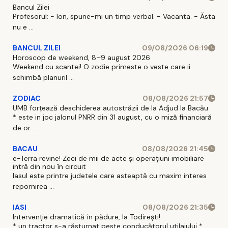
Bancul Zilei
Profesorul: - Ion, spune-mi un timp verbal. - Vacanta. - Ăsta
nu e ...
BANCUL ZILEI
09/08/2026 06:19
Horoscop de weekend, 8–9 august 2026
Weekend cu scantei! O zodie primeste o veste care ii
schimbă planuril ...
ZODIAC
08/08/2026 21:57
UMB forțează deschiderea autostrăzii de la Adjud la Bacău
* este in joc jalonul PNRR din 31 august, cu o miză financiară
de or ...
BACAU
08/08/2026 21:45
e-Terra revine! Zeci de mii de acte și operațiuni imobiliare
intră din nou în circuit
Iasul este printre judetele care asteaptă cu maxim interes
repornirea ...
IASI
08/08/2026 21:35
Intervenție dramatică în pădure, la Todirești!
* un tractor s-a răsturnat peste conducătorul utilajului *