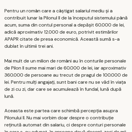
Pentru un român care a câștigat salariul mediu și a
contribuit lunar la Pilonul II de la începutul sistemului până
acum, suma din contul personal a depășit 60.000 de lei,
adică aproximativ 12.000 de euro, potrivit estimărilor
APAPR citate de presa economică. Această sumă s-a
dublat în ultimii trei ani.
Mai mult de un milion de români au în conturile personale
de Pilon II sume mai mari de 60.000 de lei, iar aproximativ
360.000 de persoane au trecut de pragul de 100.000 de
lei. Pentru mulți angajați, sunt bani care nu se văd în viața
de zi cu zi, dar care se acumulează în fundal, lună după
lună.
Aceasta este partea care schimbă percepția asupra
Pilonului II. Nu mai vorbim doar despre o contribuție
reținută automat din salariu, ci despre conturi personale
în care s-au adunat, în aproape două decenii, zeci de mii