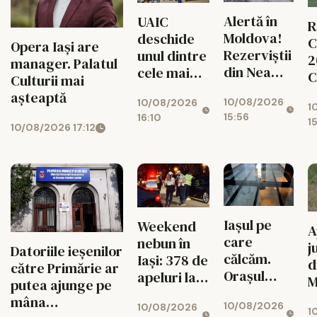
Alertă în
UAIC
R
Moldova!
deschide
C
Opera Iași are
Rezerviștii
unul dintre
2
manager. Palatul
din Neamț,
cele mai
C
Culturii mai
Suceava și
moderne
t
așteaptă
10/08/2026
Botoșani,
10/08/2026
cămine
1
c
15:56
16:10
chemați în
studențești
1
10/08/2026 17:12
unitățile
din țară!
militare
Iașul pe
Weekend
A
care
nebun în
j
Datoriile ieșenilor
călcăm.
Iași: 378 de
d
către Primărie ar
Orașul
apeluri la
M
putea ajunge pe
ascuns sub
112, peste
f
mâna
10/08/2026
centrul
10/08/2026
1.100 de
1
V