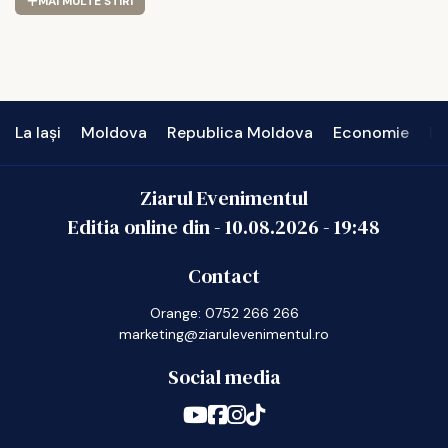
MAI MULTE STIRI
La Iași
Moldova
Republica Moldova
Economie
In
Ziarul Evenimentul
Editia online din -
10.08.2026
-
19:48
Contact
Orange: 0752 266 266
marketing@ziarulevenimentul.ro
Social media