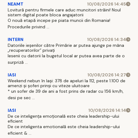
NEAMT
10/08/2026 14:45
Lovitură pentru firmele care aduc muncitori străini! Noul
sistem digital poate bloca angajatorii
O nouă etapă incepe pe piata muncii din Romania!
Procedurile privind ...
INTERN
10/08/2026 14:34
Datoriile ieșenilor către Primărie ar putea ajunge pe mâna
„recuperatorilor” privați
Iesenii cu datorii la bugetul local ar putea avea parte de o
surpriză ...
IASI
10/08/2026 14:27
Weekend nebun în Iași: 378 de apeluri la 112, peste 1.100 de
amenzi și șoferi prinși cu viteze uluitoare
* un sofer de 39 de ani a fost prins de radar cu 156 km/h,
desi pe sec ...
IASI
10/08/2026 14:14
De ce inteligența emoțională este cheia leadership-ului
eficient
De ce inteligenta emotională este cheia leadership-ului
eficient & ...