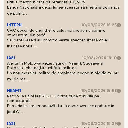
BNR a menținut rata de referință la 6,50%
Banca Natională a decis lunea aceasta să mentină dobanda
de politic ...
INTERN
10/08/2026 16:25
UAIC deschide unul dintre cele mai moderne cămine
studențești din țară!
Studentii ieseni au primit o veste spectaculoasă chiar
inaintea noulu ...
IASI
10/08/2026 16:10
Alertă în Moldova! Rezerviștii din Neamț, Suceava și
Botoșani, chemați în unitățile militare
Un nou exercitiu militar de amploare incepe in Moldova, iar
mii de rez ...
NEAMT
10/08/2026 15:56
Război la CSM Iași 2020! Chirica pune tunurile pe
contestatari
Primăria Iasi reactionează dur la controversele apărute in
jurul Cl ...
IASI
10/08/2026 15:39