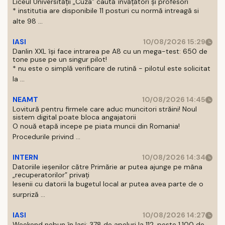
Liceul Universității „Cuza” caută învățători și profesori
* institutia are disponibile 11 posturi cu normă intreagă si
alte 98 ...
IASI
10/08/2026 15:29
Danlin XXL își face intrarea pe A8 cu un mega-test: 650 de
tone puse pe un singur pilot!
* nu este o simplă verificare de rutină - pilotul este solicitat
la ...
NEAMT
10/08/2026 14:45
Lovitură pentru firmele care aduc muncitori străini! Noul
sistem digital poate bloca angajatorii
O nouă etapă incepe pe piata muncii din Romania!
Procedurile privind ...
INTERN
10/08/2026 14:34
Datoriile ieșenilor către Primărie ar putea ajunge pe mâna
„recuperatorilor” privați
Iesenii cu datorii la bugetul local ar putea avea parte de o
surpriză ...
IASI
10/08/2026 14:27
Weekend nebun în Iași: 378 de apeluri la 112, peste 1.100 de