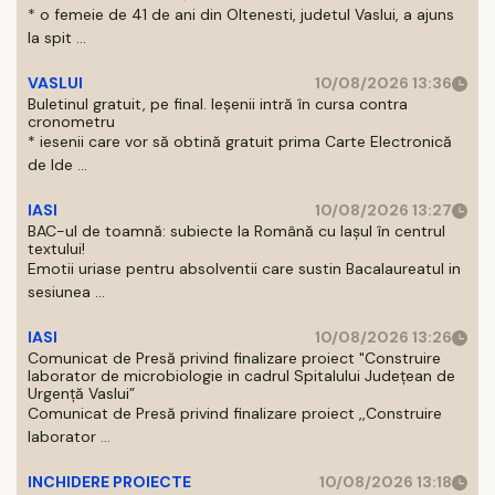
* o femeie de 41 de ani din Oltenesti, judetul Vaslui, a ajuns
la spit ...
VASLUI
10/08/2026 13:36
Buletinul gratuit, pe final. Ieșenii intră în cursa contra
cronometru
* iesenii care vor să obtină gratuit prima Carte Electronică
de Ide ...
IASI
10/08/2026 13:27
BAC-ul de toamnă: subiecte la Română cu Iașul în centrul
textului!
Emotii uriase pentru absolventii care sustin Bacalaureatul in
sesiunea ...
IASI
10/08/2026 13:26
Comunicat de Presă privind finalizare proiect "Construire
laborator de microbiologie in cadrul Spitalului Județean de
Urgență Vaslui”
Comunicat de Presă privind finalizare proiect ,,Construire
laborator ...
INCHIDERE PROIECTE
10/08/2026 13:18