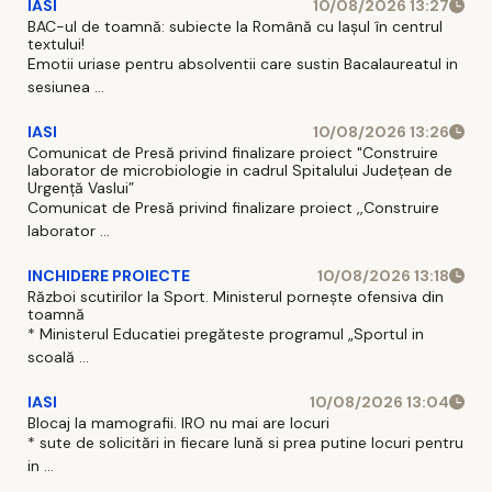
IASI
10/08/2026 13:27
BAC-ul de toamnă: subiecte la Română cu Iașul în centrul
textului!
Emotii uriase pentru absolventii care sustin Bacalaureatul in
sesiunea ...
IASI
10/08/2026 13:26
Comunicat de Presă privind finalizare proiect "Construire
laborator de microbiologie in cadrul Spitalului Județean de
Urgență Vaslui”
Comunicat de Presă privind finalizare proiect ,,Construire
laborator ...
INCHIDERE PROIECTE
10/08/2026 13:18
Război scutirilor la Sport. Ministerul pornește ofensiva din
toamnă
* Ministerul Educatiei pregăteste programul „Sportul in
scoală ...
IASI
10/08/2026 13:04
Blocaj la mamografii. IRO nu mai are locuri
* sute de solicitări in fiecare lună si prea putine locuri pentru
in ...