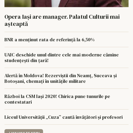
Opera Iași are manager. Palatul Culturii mai
așteaptă
BNR a menținut rata de referință la 6,50%
UAIC deschide unul dintre cele mai moderne cămine
studențești din țară!
Alertă în Moldova! Rezerviștii din Neamț, Suceava și
Botoșani, chemați în unitățile militare
Război la CSM Iași 2020! Chirica pune tunurile pe
contestatari
Liceul Universității „Cuza” caută învățători și profesori