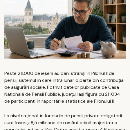
Peste 211.000 de ieșeni au bani strânși în Pilonul II de
pensii, sistemul în care intră lunar o parte din contribuția
de asigurări sociale. Potrivit datelor publicate de Casa
Națională de Pensii Publice, județul Iași figura cu 211.034
de participanți în raportările statistice ale Pilonului II.
La nivel național, în fondurile de pensii private obligatorii
sunt înscriși 8,5 milioane de români, adică majoritatea
populației active a țării. Dintre aceștia, peste 4,6 milioane