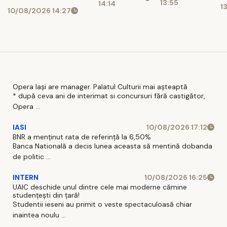
„recuperatorilor”
13:55
14:14
vechi
amenzi și
1
F
10/08/2026 14:27
privați
șoferi
a
prinși cu
viteze
uluitoare
Opera Iași are manager. Palatul Culturii mai așteaptă
* după ceva ani de interimat si concursuri fără castigător,
Opera ...
IASI
10/08/2026 17:12
BNR a menținut rata de referință la 6,50%
Banca Natională a decis lunea aceasta să mentină dobanda
de politic ...
INTERN
10/08/2026 16:25
UAIC deschide unul dintre cele mai moderne cămine
studențești din țară!
Studentii ieseni au primit o veste spectaculoasă chiar
inaintea noulu ...