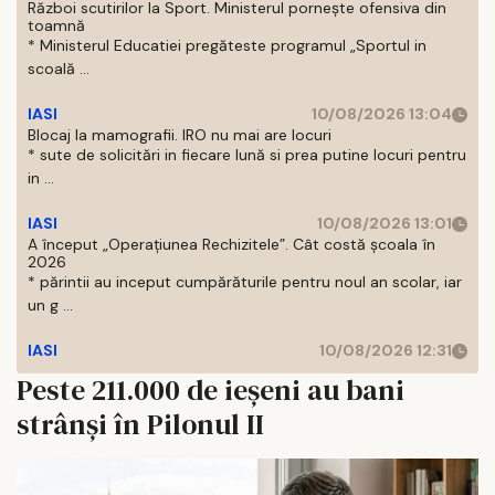
Război scutirilor la Sport. Ministerul pornește ofensiva din
toamnă
* Ministerul Educatiei pregăteste programul „Sportul in
scoală ...
IASI
10/08/2026 13:04
Blocaj la mamografii. IRO nu mai are locuri
* sute de solicitări in fiecare lună si prea putine locuri pentru
in ...
IASI
10/08/2026 13:01
A început „Operațiunea Rechizitele”. Cât costă școala în
2026
* părintii au inceput cumpărăturile pentru noul an scolar, iar
un g ...
IASI
10/08/2026 12:31
Peste 211.000 de ieșeni au bani
strânși în Pilonul II