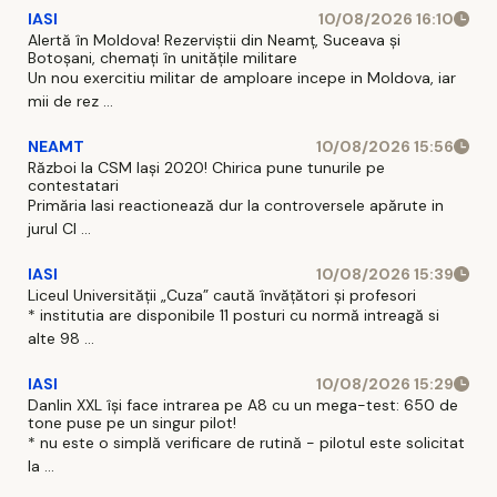
IASI
10/08/2026 16:10
Alertă în Moldova! Rezerviștii din Neamț, Suceava și
Botoșani, chemați în unitățile militare
Un nou exercitiu militar de amploare incepe in Moldova, iar
mii de rez ...
NEAMT
10/08/2026 15:56
Război la CSM Iași 2020! Chirica pune tunurile pe
contestatari
Primăria Iasi reactionează dur la controversele apărute in
jurul Cl ...
IASI
10/08/2026 15:39
Liceul Universității „Cuza” caută învățători și profesori
* institutia are disponibile 11 posturi cu normă intreagă si
alte 98 ...
IASI
10/08/2026 15:29
Danlin XXL își face intrarea pe A8 cu un mega-test: 650 de
tone puse pe un singur pilot!
* nu este o simplă verificare de rutină - pilotul este solicitat
la ...