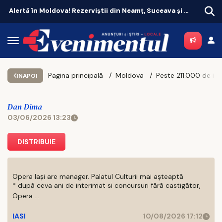
Alertă în Moldova! Rezerviștii din Neamț, Suceava și Botoșani, chemați în unitățile militare
Pagina principală
Moldova
INAPOI
Dan Dima
03/06/2026 13:23
DISTRIBUIE
Opera Iași are manager. Palatul Culturii mai așteaptă
* după ceva ani de interimat si concursuri fără castigător,
Opera ...
IASI
10/08/2026 17:12