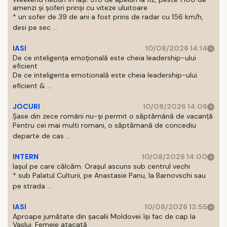
amenzi și șoferi prinși cu viteze uluitoare
* un sofer de 39 de ani a fost prins de radar cu 156 km/h,
desi pe sec ...
IASI
10/08/2026 14:14
De ce inteligența emoțională este cheia leadership-ului
eficient
De ce inteligenta emotională este cheia leadership-ului
eficient & ...
JOCURI
10/08/2026 14:06
Șase din zece români nu-și permit o săptămână de vacanță
Pentru cei mai multi romani, o săptămană de concediu
departe de cas ...
INTERN
10/08/2026 14:00
Iașul pe care călcăm. Orașul ascuns sub centrul vechi
* sub Palatul Culturii, pe Anastasie Panu, la Barnovschi sau
pe strada ...
IASI
10/08/2026 13:55
Aproape jumătate din șacalii Moldovei își fac de cap la
Vaslui. Femeie atacată