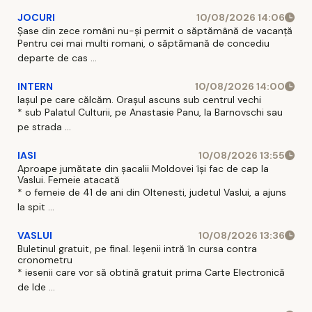
JOCURI
10/08/2026 14:06
Șase din zece români nu-și permit o săptămână de vacanță
Pentru cei mai multi romani, o săptămană de concediu
departe de cas ...
INTERN
10/08/2026 14:00
Iașul pe care călcăm. Orașul ascuns sub centrul vechi
* sub Palatul Culturii, pe Anastasie Panu, la Barnovschi sau
pe strada ...
IASI
10/08/2026 13:55
Aproape jumătate din șacalii Moldovei își fac de cap la
Vaslui. Femeie atacată
* o femeie de 41 de ani din Oltenesti, judetul Vaslui, a ajuns
la spit ...
VASLUI
10/08/2026 13:36
Buletinul gratuit, pe final. Ieșenii intră în cursa contra
cronometru
* iesenii care vor să obtină gratuit prima Carte Electronică
de Ide ...