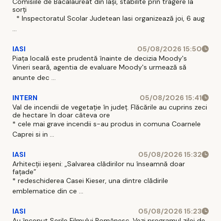
Comisiile de Bacalaureat din Iași, stabilite prin tragere la
sorți
* Inspectoratul Scolar Judetean Iasi organizează joi, 6 aug
...
IASI
05/08/2026 15:50
Piața locală este prudentă înainte de decizia Moody's
Vineri seară, agentia de evaluare Moody's urmează să
anunte dec ...
INTERN
05/08/2026 15:41
Val de incendii de vegetație în județ. Flăcările au cuprins zeci
de hectare în doar câteva ore
* cele mai grave incendii s-au produs in comuna Coarnele
Caprei si in ...
IASI
05/08/2026 15:32
Arhitecții ieșeni: „Salvarea clădirilor nu înseamnă doar
fațade”
* redeschiderea Casei Kieser, una dintre clădirile
emblematice din ce ...
IASI
05/08/2026 15:23
Au început Serile Filmului Românesc. Vezi programul zilei de