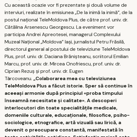
Cu această ocazie vor fi prezentate și două volume de
interviuri, realizate în emisiunea „De la inimă la inimă”, de la
postul național TeleMoldova Plus, de către prof. univ. dr.
Cătălina Arsenescu Georgescu. La eveniment vor
participa Andrei Apreotesei, managerul Complexului
Muzeal Național „Moldova” Iași, jurnalistul Petru Frăsilă,
directorul general al postului de televiziune TeleMoldova
Plus, prof. univ. dr. Daciana Brănișteanu, scriitorul Emilian
Marcu, prof. univ. dr. Mircea Onofriescu, prof. univ. dr.
Ciprian Rezuș și prof. univ. dr. Eugen
Târcoveanu.
„Colaborarea mea cu televiziunea
TeleMoldova Plus a făcut istorie. Sper să continue în
aceeași armonie după principiul «proba timpului
înseamnă necesitate și calitate». A descoperi
interlocutori din toate specialitățile medicale,
domeniile culturale, educaționale, filosofice, psiho-
sociologice, etnografice, artă vizuală sau lirică, a
devenit o preocupare constantă, manifestată în