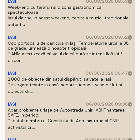
IASI
06/08/2026 09:53
Week-end cu tarafuri și o zonă gastronomică
spectaculoasă
Iasul devine, in acest weekend, capitala muzicii traditionale
autentic ...
IASI
06/08/2026 09:52
Cod portocaliu de caniculă în Iași. Temperaturile urcă la 38
de grade, urmează o noapte tropicală
* ANM avertizează că valul de căldură se intensifică joi *
discon ...
IASI
06/08/2026 09:47
2.000 de obiecte din satul dispărut, salvate la Iași
* stergare tesute in casă, scoarte, icoane, vase de lut si
obiecte di ...
IASI
06/08/2026 09:36
Apar probleme uriașe pe Autostrada Unirii A8! Finanțarea
SAFE, în pericol
* fostul membru al Consiliului de Administratie al CNIR,
activistul ci ...