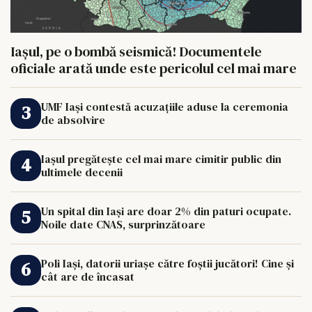
Iașul, pe o bombă seismică! Documentele
oficiale arată unde este pericolul cel mai mare
UMF Iași contestă acuzațiile aduse la ceremonia
de absolvire
Iașul pregătește cel mai mare cimitir public din
ultimele decenii
Un spital din Iași are doar 2% din paturi ocupate.
Noile date CNAS, surprinzătoare
Poli Iași, datorii uriașe către foștii jucători! Cine și
cât are de încasat