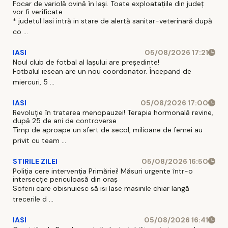
Focar de variolă ovină în Iași. Toate exploatațiile din județ
vor fi verificate
* judetul Iasi intră in stare de alertă sanitar-veterinară după
co ...
IASI
05/08/2026 17:21
Noul club de fotbal al Iașului are președinte!
Fotbalul iesean are un nou coordonator. Începand de
miercuri, 5 ...
IASI
05/08/2026 17:00
Revoluție în tratarea menopauzei! Terapia hormonală revine,
după 25 de ani de controverse
Timp de aproape un sfert de secol, milioane de femei au
privit cu team ...
STIRILE ZILEI
05/08/2026 16:50
Poliția cere intervenția Primăriei! Măsuri urgente într-o
intersecție periculoasă din oraș
Soferii care obisnuiesc să isi lase masinile chiar langă
trecerile d ...
IASI
05/08/2026 16:41