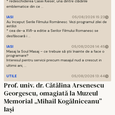
* redeschiderea Casei Kieser, una dintre clădirile
emblematice din ce ...
IASI
05/08/2026 15:23
Au început Serile Filmului Românesc. Vezi programul zilei de
astăzi
* cea de-a XVII-a editie a Serilor Filmului Romanesc se
desfăsoară i ...
IASI
05/08/2026 14:45
Masaj la Soul Masaj – ce trebuie să știi înainte de a face o
programare?
Interesul pentru servicii precum masajul nud a crescut in
ultimii ani, ...
UTILE
05/08/2026 13:44
Prof. univ. dr. Cătălina Arsenescu
Georgescu, omagiată la Muzeul
Memorial „Mihail Kogălniceanu”
Iaşi