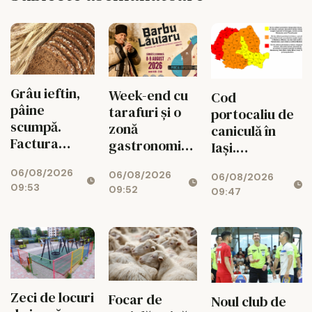
Grâu ieftin,
Week-end cu
Cod
pâine
tarafuri și o
portocaliu de
scumpă.
zonă
caniculă în
Factura
gastronomică
Iași.
ascunsă
spectaculoasă
Temperaturile
06/08/2026
dintre câmp
06/08/2026
06/08/2026
urcă la 38 de
09:53
09:52
și rafturile
09:47
grade,
Iașului
urmează o
noapte
tropicală
Zeci de locuri
Focar de
Noul club de