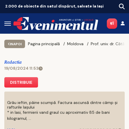
Apar probleme uriașe pe Autostrada Unirii A8! Finanțarea SAFE, în pericol
Horo
Pagina principală
Moldova
INAPOI
Redactia
19/08/2024 11:53
DISTRIBUIE
Grâu ieftin, pâine scumpă. Factura ascunsă dintre câmp și
rafturile Iașului
* in Iasi, fermierii vand graul cu aproximativ 85 de bani
kilogramul, ...