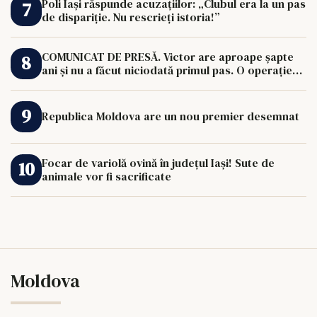
Poli Iași răspunde acuzațiilor: „Clubul era la un pas
de dispariție. Nu rescrieți istoria!”
COMUNICAT DE PRESĂ. Victor are aproape șapte
ani și nu a făcut niciodată primul pas. O operație
de 33.000 de euro îi poate schimba viața.
Republica Moldova are un nou premier desemnat
Focar de variolă ovină în județul Iași! Sute de
animale vor fi sacrificate
Moldova