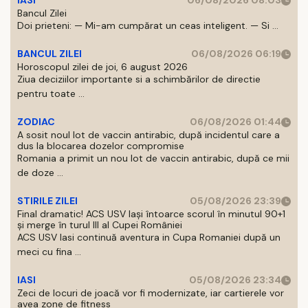
IASI
06/08/2026 08:03
Bancul Zilei
Doi prieteni: — Mi-am cumpărat un ceas inteligent. — Si ...
BANCUL ZILEI
06/08/2026 06:19
Horoscopul zilei de joi, 6 august 2026
Ziua deciziilor importante si a schimbărilor de directie
pentru toate ...
ZODIAC
06/08/2026 01:44
A sosit noul lot de vaccin antirabic, după incidentul care a
dus la blocarea dozelor compromise
Romania a primit un nou lot de vaccin antirabic, după ce mii
de doze ...
STIRILE ZILEI
05/08/2026 23:39
Final dramatic! ACS USV Iași întoarce scorul în minutul 90+1
și merge în turul III al Cupei României
ACS USV Iasi continuă aventura in Cupa Romaniei după un
meci cu fina ...
IASI
05/08/2026 23:34
Zeci de locuri de joacă vor fi modernizate, iar cartierele vor
avea zone de fitness