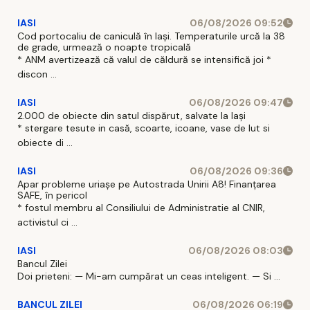
IASI
06/08/2026 09:52
Cod portocaliu de caniculă în Iași. Temperaturile urcă la 38
de grade, urmează o noapte tropicală
* ANM avertizează că valul de căldură se intensifică joi *
discon ...
IASI
06/08/2026 09:47
2.000 de obiecte din satul dispărut, salvate la Iași
* stergare tesute in casă, scoarte, icoane, vase de lut si
obiecte di ...
IASI
06/08/2026 09:36
Apar probleme uriașe pe Autostrada Unirii A8! Finanțarea
SAFE, în pericol
* fostul membru al Consiliului de Administratie al CNIR,
activistul ci ...
IASI
06/08/2026 08:03
Bancul Zilei
Doi prieteni: — Mi-am cumpărat un ceas inteligent. — Si ...
BANCUL ZILEI
06/08/2026 06:19