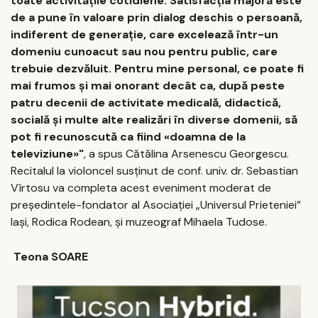
toate activitățile cotidiene. Satisfacția majoră este
de a pune în valoare prin dialog deschis o persoană,
indiferent de generație, care excelează într-un
domeniu cunoacut sau nou pentru public, care
trebuie dezvăluit. Pentru mine personal, ce poate fi
mai frumos și mai onorant decât ca, după peste
patru decenii de activitate medicală, didactică,
socială și multe alte realizări în diverse domenii, să
pot fi recunoscută ca fiind «doamna de la
televiziune»"
, a spus Cătălina Arsenescu Georgescu.
Recitalul la violoncel susținut de conf. univ. dr. Sebastian
Vîrtosu va completa acest eveniment moderat de
președintele-fondator al Asociației „Universul Prieteniei”
Iași, Rodica Rodean, și muzeograf Mihaela Tudose.
Teona SOARE