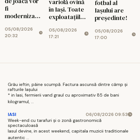
de joacă vor
variolă ovină
fotbal al
fi
în Iași. Toate
Iașului are
modernizate,
exploatațiile
președinte!
iar cartierele
din județ vor
05/08/2026
vor avea
05/08/2026
fi verificate
05/08/2026
20:32
17:21
zone de
17:00
fitness
Grâu ieftin, pâine scumpă. Factura ascunsă dintre câmp și
rafturile Iașului
* in Iasi, fermierii vand graul cu aproximativ 85 de bani
kilogramul, ...
IASI
06/08/2026 09:53
Week-end cu tarafuri și o zonă gastronomică
spectaculoasă
Iasul devine, in acest weekend, capitala muzicii traditionale
autentic ...