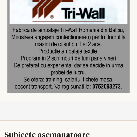
Subiecte asemanatoare