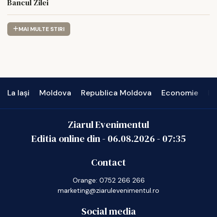
Bancul Zilei
MAI MULTE STIRI
La Iași
Moldova
Republica Moldova
Economie
In
Ziarul Evenimentul
Editia online din -
06.08.2026
-
07:35
Contact
Orange: 0752 266 266
marketing@ziarulevenimentul.ro
Social media