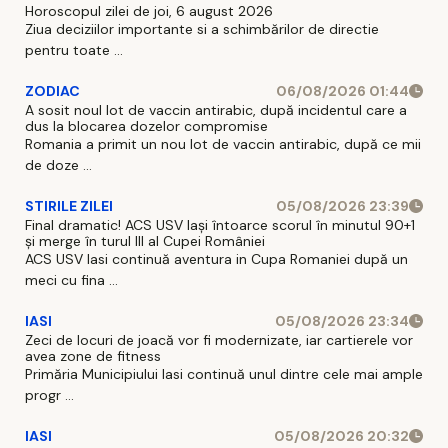
Horoscopul zilei de joi, 6 august 2026
Ziua deciziilor importante si a schimbărilor de directie
pentru toate ...
ZODIAC
06/08/2026 01:44
A sosit noul lot de vaccin antirabic, după incidentul care a
dus la blocarea dozelor compromise
Romania a primit un nou lot de vaccin antirabic, după ce mii
de doze ...
STIRILE ZILEI
05/08/2026 23:39
Final dramatic! ACS USV Iași întoarce scorul în minutul 90+1
și merge în turul III al Cupei României
ACS USV Iasi continuă aventura in Cupa Romaniei după un
meci cu fina ...
IASI
05/08/2026 23:34
Zeci de locuri de joacă vor fi modernizate, iar cartierele vor
avea zone de fitness
Primăria Municipiului Iasi continuă unul dintre cele mai ample
progr ...
IASI
05/08/2026 20:32