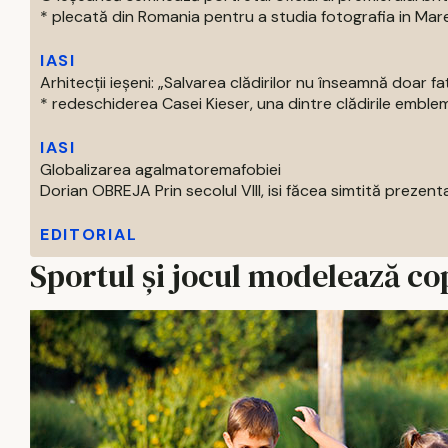
* plecată din Romania pentru a studia fotografia in Marea 
IASI
Arhitecții ieșeni: „Salvarea clădirilor nu înseamnă doar f
* redeschiderea Casei Kieser, una dintre clădirile emblema
IASI
Globalizarea agalmatoremafobiei
Dorian OBREJA Prin secolul VIII, isi făcea simtită prezenta
EDITORIAL
Sportul și jocul modelează co