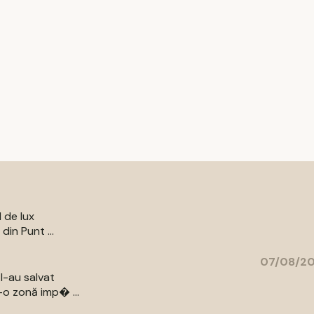
l de lux
din Punt ...
07/08/20
l-au salvat
-o zonă imp� ...