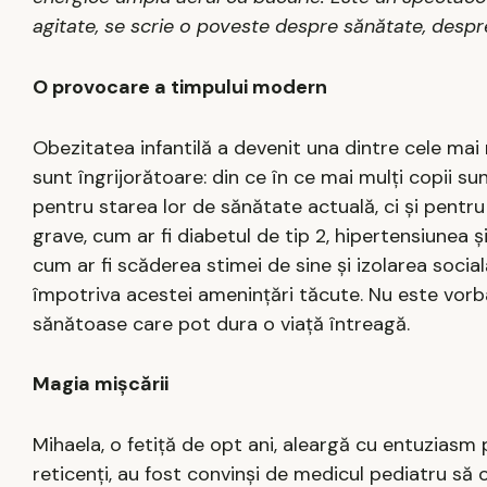
agitate, se scrie o poveste despre sănătate, despre
O provocare a timpului modern
Obezitatea infantilă a devenit una dintre cele mai m
sunt îngrijorătoare: din ce în ce mai mulți copii s
pentru starea lor de sănătate actuală, ci și pentru 
grave, cum ar fi diabetul de tip 2, hipertensiunea 
cum ar fi scăderea stimei de sine și izolarea social
împotriva acestei amenințări tăcute. Nu este vorba
sănătoase care pot dura o viață întreagă.
Magia mișcării
Mihaela, o fetiță de opt ani, aleargă cu entuziasm pe
reticenți, au fost convinși de medicul pediatru să o