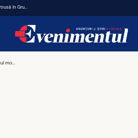
Remiză cu emoții pentru Universitatea Craiova. CFR Cluij, distrusă în Gruia!
Sportul și jocul modelează copilăria