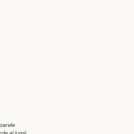
ioarele
de al lumii