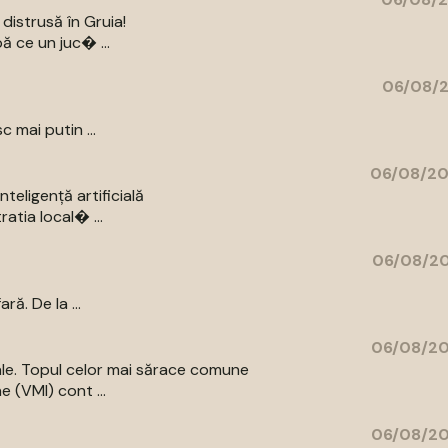
distrusă în Gruia!
ă ce un juc� ...
06/08/2
c mai putin ...
06/08/20
eligență artificială
atia local� ...
06/08/20
ă. De la ...
06/08/20
iale. Topul celor mai sărace comune
e (VMI) cont ...
06/08/20