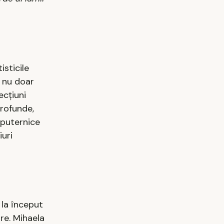
isticile
e nu doar
ecțiuni
profunde,
i puternice
iuri
 la început
are. Mihaela