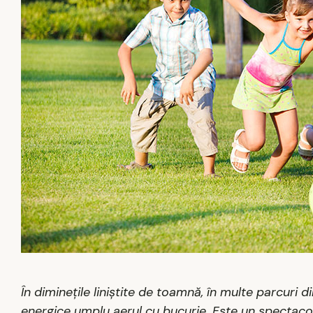
În diminețile liniștite de toamnă, în multe parcuri di
energice umplu aerul cu bucurie. Este un spectacol o