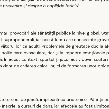
 prevenire și despre o copilărie fericită.
ari provocări ale sănătății publice la nivel global. Stat
unt supraponderali, iar acest lucru are consecințe grav
viitorul lor ca adulți. Problemele de greutate duc la af
și bolile cardiovasculare, dar și la impacte emoționale 
ă. În acest context, sportul și jocul activ devin scutur
 doar de arderea caloriilor, ci de formarea unor obice
 terenul de joacă, împreună cu prietenii ei. Părinții ei,
 înscrie la cursuri de dans, iar efectele au fost uimito