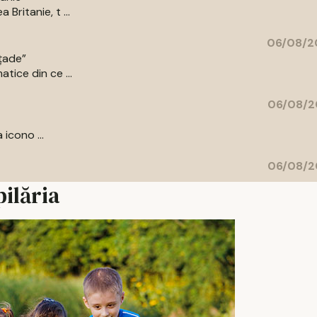
Britanie, t ...
06/08/2
ațade”
tice din ce ...
06/08/2
 icono ...
06/08/2
pilăria