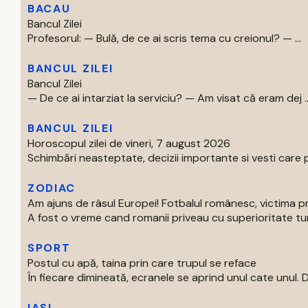
BACAU
Bancul Zilei
Profesorul: — Bulă, de ce ai scris tema cu creionul? — ...
BANCUL ZILEI
Bancul Zilei
— De ce ai intarziat la serviciu? — Am visat că eram dej ..
BANCUL ZILEI
Horoscopul zilei de vineri, 7 august 2026
Schimbări neasteptate, decizii importante si vesti care p
ZODIAC
Am ajuns de râsul Europei! Fotbalul românesc, victima p
A fost o vreme cand romanii priveau cu superioritate turur
SPORT
Postul cu apă, taina prin care trupul se reface
În fiecare dimineată, ecranele se aprind unul cate unul. Di
IASI