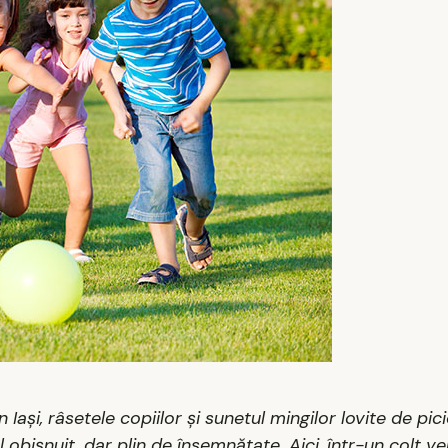
n Iași, râsetele copiilor și sunetul mingilor lovite de pic
bișnuit, dar plin de însemnătate. Aici, într-un colț ver