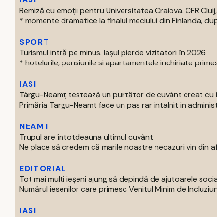
Remiză cu emoții pentru Universitatea Craiova. CFR Cluij, 
* momente dramatice la finalul meciului din Finlanda, dup
SPORT
Turismul intră pe minus. Iașul pierde vizitatori în 2026
* hotelurile, pensiunile si apartamentele inchiriate primes
IASI
Târgu-Neamț testează un purtător de cuvânt creat cu int
Primăria Targu-Neamt face un pas rar intalnit in administr
NEAMT
Trupul are întotdeauna ultimul cuvânt
Ne place să credem că marile noastre necazuri vin din afar
EDITORIAL
Tot mai mulți ieșeni ajung să depindă de ajutoarele soc
Numărul iesenilor care primesc Venitul Minim de Incluziun
IASI