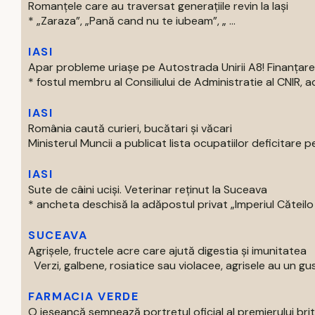
Romanțele care au traversat generațiile revin la Iași
* „Zaraza”, „Pană cand nu te iubeam”, „ ...
IASI
Apar probleme uriașe pe Autostrada Unirii A8! Finanțare
* fostul membru al Consiliului de Administratie al CNIR, acti
IASI
România caută curieri, bucătari și văcari
Ministerul Muncii a publicat lista ocupatiilor deficitare pe
IASI
Sute de câini uciși. Veterinar reținut la Suceava
* ancheta deschisă la adăpostul privat „Imperiul Căteilo .
SUCEAVA
Agrișele, fructele acre care ajută digestia și imunitatea
Verzi, galbene, rosiatice sau violacee, agrisele au un gust
FARMACIA VERDE
O ieșeancă semnează portretul oficial al premierului bri