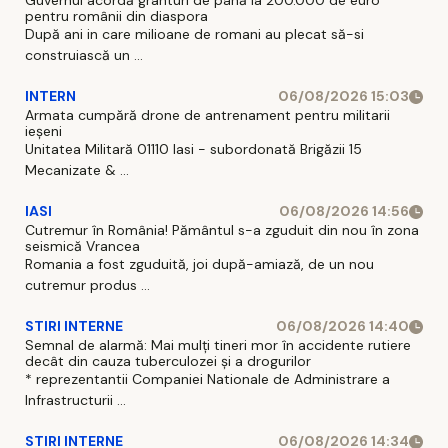
Guvernul acordă granturi de până la 200.000 de euro
pentru românii din diaspora
După ani in care milioane de romani au plecat să-si
construiască un ...
INTERN
06/08/2026 15:03
Armata cumpără drone de antrenament pentru militarii
ieșeni
Unitatea Militară 01110 Iasi - subordonată Brigăzii 15
Mecanizate & ...
IASI
06/08/2026 14:56
Cutremur în România! Pământul s-a zguduit din nou în zona
seismică Vrancea
Romania a fost zguduită, joi după-amiază, de un nou
cutremur produs ...
STIRI INTERNE
06/08/2026 14:40
Semnal de alarmă: Mai mulți tineri mor în accidente rutiere
decât din cauza tuberculozei și a drogurilor
* reprezentantii Companiei Nationale de Administrare a
Infrastructurii ...
STIRI INTERNE
06/08/2026 14:34