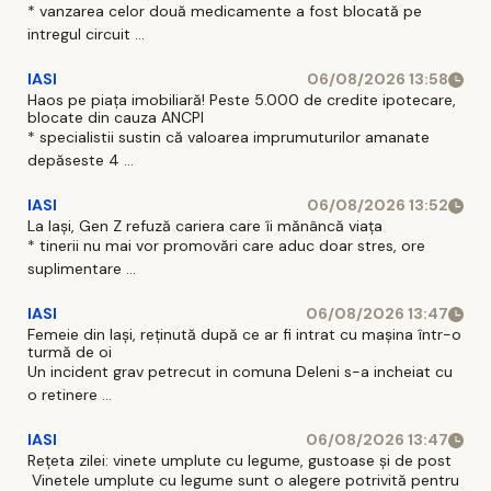
* vanzarea celor două medicamente a fost blocată pe
intregul circuit ...
IASI
06/08/2026 13:58
Haos pe piața imobiliară! Peste 5.000 de credite ipotecare,
blocate din cauza ANCPI
* specialistii sustin că valoarea imprumuturilor amanate
depăseste 4 ...
IASI
06/08/2026 13:52
La Iași, Gen Z refuză cariera care îi mănâncă viața
* tinerii nu mai vor promovări care aduc doar stres, ore
suplimentare ...
IASI
06/08/2026 13:47
Femeie din Iași, reținută după ce ar fi intrat cu mașina într-o
turmă de oi
Un incident grav petrecut in comuna Deleni s-a incheiat cu
o retinere ...
IASI
06/08/2026 13:47
Rețeta zilei: vinete umplute cu legume, gustoase și de post
Vinetele umplute cu legume sunt o alegere potrivită pentru