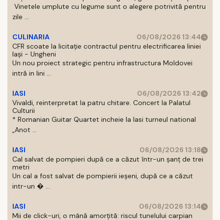
Vinetele umplute cu legume sunt o alegere potrivită pentru
zile ...
CULINARIA
06/08/2026 13:44
CFR scoate la licitație contractul pentru electrificarea liniei
Iași - Ungheni
Un nou proiect strategic pentru infrastructura Moldovei
intră in lini ...
IASI
06/08/2026 13:42
Vivaldi, reinterpretat la patru chitare. Concert la Palatul
Culturii
* Romanian Guitar Quartet incheie la Iasi turneul national
„Anot ...
IASI
06/08/2026 13:18
Cal salvat de pompieri după ce a căzut într-un şanţ de trei
metri
Un cal a fost salvat de pompierii ieşeni, după ce a căzut
intr-un � ...
IASI
06/08/2026 13:14
Mii de click-uri, o mână amorțită: riscul tunelului carpian