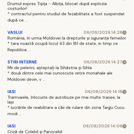
Drumul expres Tișița - Albița, blocat după explozia
costurilor!
* contractul pentru studiul de fezabilitate a fost suspendat
după ce ...
VASLUI
06/08/2026 14:28
România, în urma Moldovei la drepturile și siguranța femeilor
* tara noastă ocupă locul 43 din 181 de state, in timp ce
Republica ...
STIRI INTERNE
06/08/2026 14:27
Mii de pelerini, așteptați la Sihăstria și Sihla
* două dintre cele mai cunoscute vetre monahale ale
Moldovei devin, v ...
IASI
06/08/2026 14:18
Tramvaiele, înlocuite de autobuze pe mai multe trasee, la
Iași
* lucrările de reabilitare a căii de rulare din zona Targu Cucu
modi ...
IASI
06/08/2026 14:06
Criză de Colebil și Panzcebil