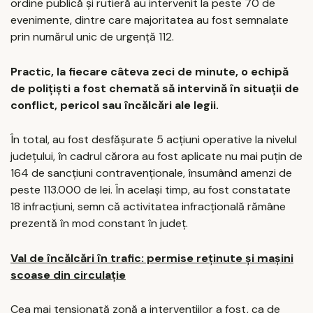
ordine publică și rutieră au intervenit la peste 70 de
evenimente, dintre care majoritatea au fost semnalate
prin numărul unic de urgență 112.
Practic, la fiecare câteva zeci de minute, o echipă
de polițiști a fost chemată să intervină în situații de
conflict, pericol sau încălcări ale legii.
În total, au fost desfășurate 5 acțiuni operative la nivelul
județului, în cadrul cărora au fost aplicate nu mai puțin de
164 de sancțiuni contravenționale, însumând amenzi de
peste 113.000 de lei. În același timp, au fost constatate
18 infracțiuni, semn că activitatea infracțională rămâne
prezentă în mod constant în județ.
Val de încălcări în trafic: permise reținute și mașini
scoase din circulație
Cea mai tensionată zonă a intervențiilor a fost, ca de