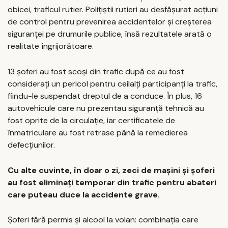
obicei, traficul rutier. Polițiștii rutieri au desfășurat acțiuni
de control pentru prevenirea accidentelor și creșterea
siguranței pe drumurile publice, însă rezultatele arată o
realitate îngrijorătoare.
13 șoferi au fost scoși din trafic după ce au fost
considerați un pericol pentru ceilalți participanți la trafic,
fiindu-le suspendat dreptul de a conduce. În plus, 16
autovehicule care nu prezentau siguranță tehnică au
fost oprite de la circulație, iar certificatele de
înmatriculare au fost retrase până la remedierea
defecțiunilor.
Cu alte cuvinte, în doar o zi, zeci de mașini și șoferi
au fost eliminați temporar din trafic pentru abateri
care puteau duce la accidente grave.
Șoferi fără permis și alcool la volan: combinația care