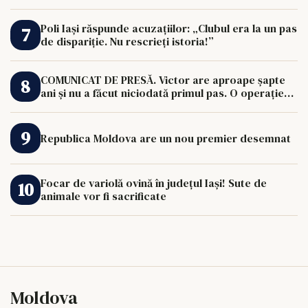
Poli Iași răspunde acuzațiilor: „Clubul era la un pas
de dispariție. Nu rescrieți istoria!”
COMUNICAT DE PRESĂ. Victor are aproape șapte
ani și nu a făcut niciodată primul pas. O operație
de 33.000 de euro îi poate schimba viața.
Republica Moldova are un nou premier desemnat
Focar de variolă ovină în județul Iași! Sute de
animale vor fi sacrificate
Moldova