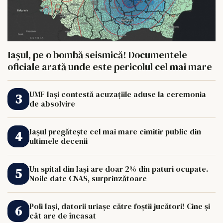
Iașul, pe o bombă seismică! Documentele
oficiale arată unde este pericolul cel mai mare
UMF Iași contestă acuzațiile aduse la ceremonia
de absolvire
Iașul pregătește cel mai mare cimitir public din
ultimele decenii
Un spital din Iași are doar 2% din paturi ocupate.
Noile date CNAS, surprinzătoare
Poli Iași, datorii uriașe către foștii jucători! Cine și
cât are de încasat