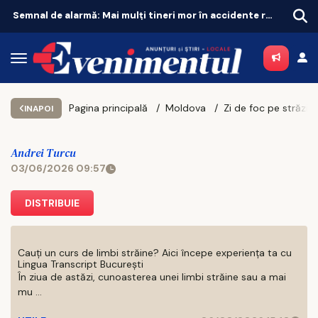
Semnal de alarmă: Mai mulți tineri mor în accidente rutiere decât din cauza tuberculozei și a drogurilor
Pagina principală
Moldova
INAPOI
Andrei Turcu
03/06/2026 09:57
DISTRIBUIE
Cauți un curs de limbi străine? Aici începe experiența ta cu
Lingua Transcript București
În ziua de astăzi, cunoasterea unei limbi străine sau a mai
mu ...