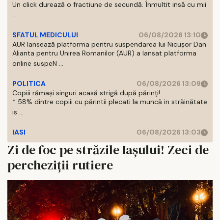
Un click durează o fractiune de secundă. Înmultit insă cu mii
...
SFATUL MEDICULUI
06/08/2026 13:10
AUR lansează platforma pentru suspendarea lui Nicușor Dan
Alianta pentru Unirea Romanilor (AUR) a lansat platforma
online suspeN ...
POLITICA
06/08/2026 13:09
Copiii rămași singuri acasă strigă după părinți!
* 58% dintre copiii cu părintii plecati la muncă in străinătate
is ...
IASI
06/08/2026 13:03
Zi de foc pe străzile Iașului! Zeci de
percheziții rutiere