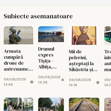
Subiecte asemanatoare
Drumul
Armata
Tr
Mii de
expres
cumpără
înl
pelerini,
Tișița -
drone de
au
așteptați la
Albița,
antrenament
ma
Sihăstria și
blocat după
pentru
tra
Sihla
06/08/2026
explozia
06/08/2026
militarii
06/
06/08/2026
14:28
costurilor!
14:56
14:
14:18
ieșeni