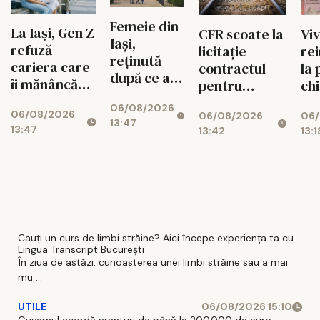
Femeie din
La Iași, Gen Z
Viv
CFR scoate la
Iași,
refuză
re
licitație
reținută
cariera care
la 
contractul
după ce ar
îi mănâncă
chi
pentru
fi intrat cu
viața
Co
electrificarea
06/08/2026
mașina
06/08/2026
06/
06/08/2026
Pal
liniei Iași -
13:47
într-o
13:47
13:1
13:42
Cul
Ungheni
turmă de oi
Cauți un curs de limbi străine? Aici începe experiența ta cu
Lingua Transcript București
În ziua de astăzi, cunoasterea unei limbi străine sau a mai
mu ...
UTILE
06/08/2026 15:10