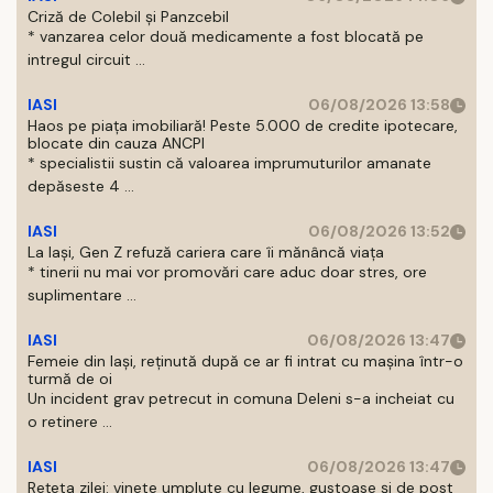
Criză de Colebil și Panzcebil
* vanzarea celor două medicamente a fost blocată pe
intregul circuit ...
IASI
06/08/2026 13:58
Haos pe piața imobiliară! Peste 5.000 de credite ipotecare,
blocate din cauza ANCPI
* specialistii sustin că valoarea imprumuturilor amanate
depăseste 4 ...
IASI
06/08/2026 13:52
La Iași, Gen Z refuză cariera care îi mănâncă viața
* tinerii nu mai vor promovări care aduc doar stres, ore
suplimentare ...
IASI
06/08/2026 13:47
Femeie din Iași, reținută după ce ar fi intrat cu mașina într-o
turmă de oi
Un incident grav petrecut in comuna Deleni s-a incheiat cu
o retinere ...
IASI
06/08/2026 13:47
Rețeta zilei: vinete umplute cu legume, gustoase și de post