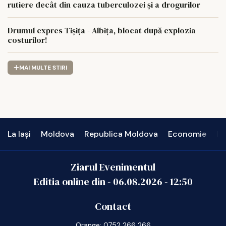
rutiere decât din cauza tuberculozei și a drogurilor
Drumul expres Tișița - Albița, blocat după explozia
costurilor!
MAI MULTE STIRI
La Iași
Moldova
Republica Moldova
Economie
In
Ziarul Evenimentul
Editia online din -
06.08.2026
-
12:50
Contact
Orange: 0752 266 266