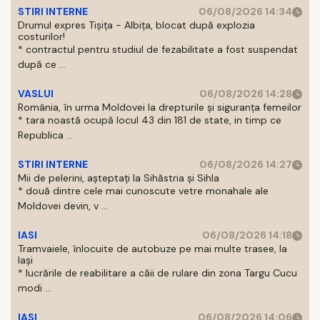
STIRI INTERNE
06/08/2026 14:34
Drumul expres Tișița - Albița, blocat după explozia
costurilor!
* contractul pentru studiul de fezabilitate a fost suspendat
după ce ...
VASLUI
06/08/2026 14:28
România, în urma Moldovei la drepturile și siguranța femeilor
* tara noastă ocupă locul 43 din 181 de state, in timp ce
Republica ...
STIRI INTERNE
06/08/2026 14:27
Mii de pelerini, așteptați la Sihăstria și Sihla
* două dintre cele mai cunoscute vetre monahale ale
Moldovei devin, v ...
IASI
06/08/2026 14:18
Tramvaiele, înlocuite de autobuze pe mai multe trasee, la
Iași
* lucrările de reabilitare a căii de rulare din zona Targu Cucu
modi ...
IASI
06/08/2026 14:06