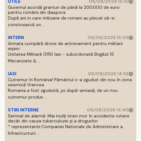
UTILE
06/08/2026 15:10
Guvernul acordă granturi de până la 200.000 de euro
pentru românii din diaspora
După ani in care milioane de romani au plecat să-si
construiască un ...
INTERN
06/08/2026 15:03
Armata cumpără drone de antrenament pentru militarii
ieșeni
Unitatea Militară 01110 Iasi - subordonată Brigăzii 15
Mecanizate & ...
IASI
06/08/2026 14:56
Cutremur în România! Pământul s-a zguduit din nou în zona
seismică Vrancea
Romania a fost zguduită, joi după-amiază, de un nou
cutremur produs ...
STIRI INTERNE
06/08/2026 14:40
Semnal de alarmă: Mai mulți tineri mor în accidente rutiere
decât din cauza tuberculozei și a drogurilor
* reprezentantii Companiei Nationale de Administrare a
Infrastructurii ...