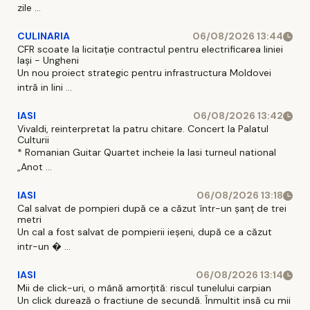
zile ...
CULINARIA
06/08/2026 13:44
CFR scoate la licitație contractul pentru electrificarea liniei
Iași - Ungheni
Un nou proiect strategic pentru infrastructura Moldovei
intră in lini ...
IASI
06/08/2026 13:42
Vivaldi, reinterpretat la patru chitare. Concert la Palatul
Culturii
* Romanian Guitar Quartet incheie la Iasi turneul national
„Anot ...
IASI
06/08/2026 13:18
Cal salvat de pompieri după ce a căzut într-un şanţ de trei
metri
Un cal a fost salvat de pompierii ieşeni, după ce a căzut
intr-un � ...
IASI
06/08/2026 13:14
Mii de click-uri, o mână amorțită: riscul tunelului carpian
Un click durează o fractiune de secundă. Înmultit insă cu mii