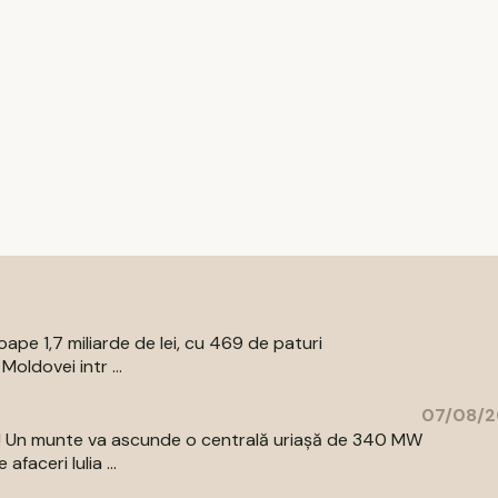
pe 1,7 miliarde de lei, cu 469 de paturi
oldovei intr ...
07/08/2
az! Un munte va ascunde o centrală uriașă de 340 MW
aceri Iulia ...