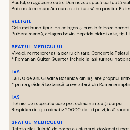
Postul, o rugăciune către Dumnezeu spusă cu toată via
Putem să nu mancăm carne si totusi să nu postim. Putem 
RELIGIE
Cele mai bune tipuri de colagen și cum le folosim corect
Pulbere marină, colagen bovin, peptide hidrolizate, tip I, II s
SFATUL MEDICULUI
Vivaldi, reinterpretat la patru chitare. Concert la Palatul 
* Romanian Guitar Quartet incheie la Iasi turneul national
IASI
La 170 de ani, Grădina Botanică din Iași are propriul tim
* prima grădină botanică universitară din Romania impline
IASI
Tehnici de respirație care pot calma mintea și corpul
Respirăm de aproximativ 20.000 de ori pe zi, insă rareori
SFATUL MEDICULUI
Rețeta zilei: Ruladă de carne cu ciuperci, dovlecei și moz