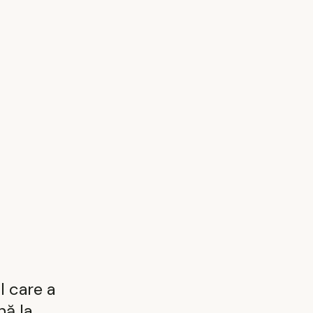
l care a
nă la