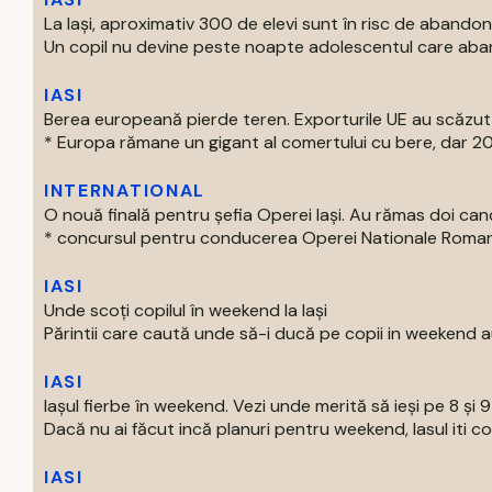
La Iași, aproximativ 300 de elevi sunt în risc de abandon
Un copil nu devine peste noapte adolescentul care aban
IASI
Berea europeană pierde teren. Exporturile UE au scăzut
* Europa rămane un gigant al comertului cu bere, dar 202
INTERNATIONAL
O nouă finală pentru șefia Operei Iași. Au rămas doi can
* concursul pentru conducerea Operei Nationale Romane d
IASI
Unde scoți copilul în weekend la Iași
Părintii care caută unde să-i ducă pe copii in weekend au
IASI
Iașul fierbe în weekend. Vezi unde merită să ieși pe 8 și 
Dacă nu ai făcut incă planuri pentru weekend, Iasul iti com
IASI