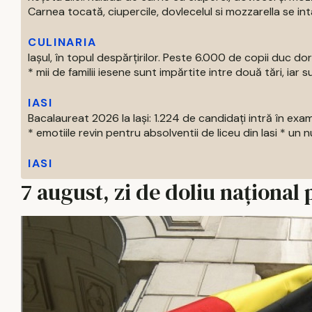
Carnea tocată, ciupercile, dovlecelul si mozzarella se intal
CULINARIA
Iașul, în topul despărțirilor. Peste 6.000 de copii duc doru
* mii de familii iesene sunt impărtite intre două tări, iar su
IASI
Bacalaureat 2026 la Iași: 1.224 de candidați intră în exa
* emotiile revin pentru absolventii de liceu din Iasi * un nu
IASI
7 august, zi de doliu național 