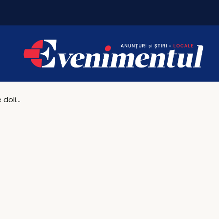
Iașul bogaților: taxa pe lux se triplează pentru c
7 august, zi de doliu național pentru Ion Iliescu