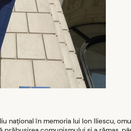
liu național în memoria lui Ion Iliescu, omu
ă prăbușirea comunismului și a rămas, pâ