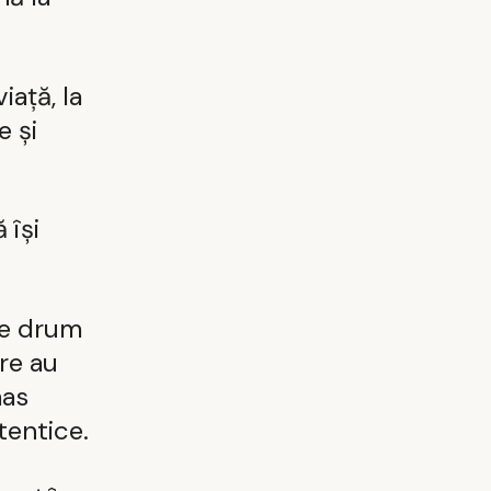
iață, la
e și
 își
 de drum
are au
mas
tentice.