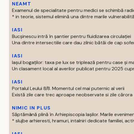
NEAMT
Examenul de specialitate pentru medici se schimbă radi
* in teorie, sistemul elimină una dintre marile vulnerabilităti
IASI
Bucșinescu intră în șantier pentru fluidizarea circulației
Una dintre intersectiile care dau zilnic bătăi de cap soferil
IASI
Iașul bogaților: taxa pe lux se triplează pentru case și ma
Un clasament local al averilor publicat pentru 2025 cupri
IASI
Portalul Leului 8/8. Momentul cel mai puternic al verii
Există zile care trec aproape neobservate si zile cărora o
NIMIC IN PLUS
Săptămână plină în Arhiepiscopia Iașilor. Marile evenim
* slujbe arhieresti, hramuri, intalniri dedicate familiei, activi
IASI