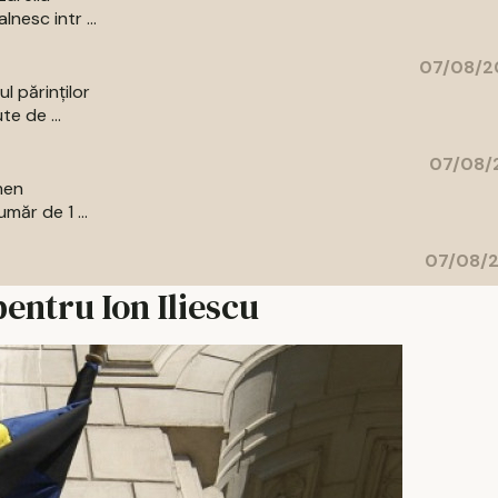
nesc intr ...
07/08/2
l părinților
te de ...
07/08/2
men
măr de 1 ...
07/08/2
pentru Ion Iliescu