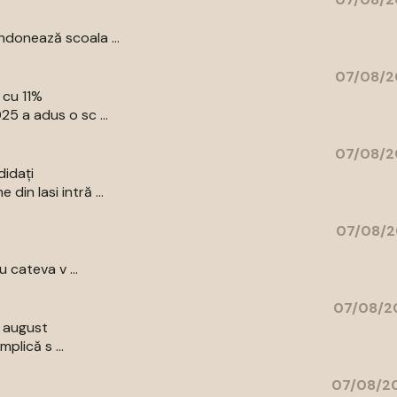
donează scoala ...
07/08/2
 cu 11%
5 a adus o sc ...
07/08/2
didați
in Iasi intră ...
07/08/2
 cateva v ...
07/08/20
9 august
plică s ...
07/08/20