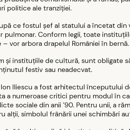
i politice ale tranziției.
pă ce fostul șef al statului a încetat din v
 pulmonar. Conform legii, toate instituțiil
le – vor arbora drapelul României în bernă.
 și instituțiile de cultură, sunt obligate să
ținutul festiv sau neadecvat.
, Ion Iliescu a fost arhitectul începutului
inta a numeroase critici pentru modul în c
icte sociale din anii ’90. Pentru unii, a ră
u alții, simbolul frânării unei schimbări au