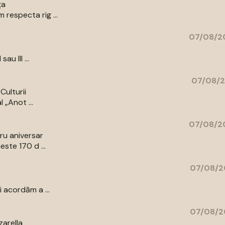
ța
respecta rig ...
07/08/20
au III ...
07/08/2
Culturii
 „Anot ...
07/08/20
bru aniversar
ste 170 d ...
07/08/2
 acordăm a ...
07/08/2
zarella