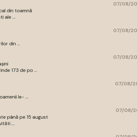
07/08/20
cal din toamnă
 ale ...
07/08/20
or din ...
07/08/20
șini
nde 173 de po ...
07/08/20
amenii le- ...
07/08/2
ente până pe 15 august
tăti ...
07/08/2