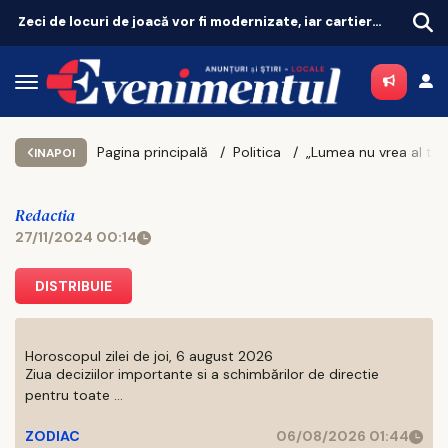
Zeci de locuri de joacă vor fi modernizate, iar cartierele vor avea zone de fitness
Revoluție în tratarea menopauzei! Terapia hormonală revine, după 25 de ani de controverse
Pagina principală
Politica
„Lumea nu vrea al treilea război mondial pentru C
INAPOI
Redactia
27/11/2024 00:14
DISTRIBUIE
Horoscopul zilei de joi, 6 august 2026
Ziua deciziilor importante si a schimbărilor de directie
pentru toate ...
ZODIAC
06/08/2026 01:44