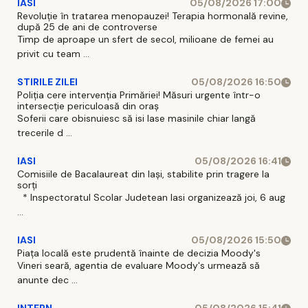
IASI
05/08/2026 17:00
Revoluție în tratarea menopauzei! Terapia hormonală revine,
după 25 de ani de controverse
Timp de aproape un sfert de secol, milioane de femei au
privit cu team ...
STIRILE ZILEI
05/08/2026 16:50
Poliția cere intervenția Primăriei! Măsuri urgente într-o
intersecție periculoasă din oraș
Soferii care obisnuiesc să isi lase masinile chiar langă
trecerile d ...
IASI
05/08/2026 16:41
Comisiile de Bacalaureat din Iași, stabilite prin tragere la
sorți
* Inspectoratul Scolar Judetean Iasi organizează joi, 6 aug
...
IASI
05/08/2026 15:50
Piața locală este prudentă înainte de decizia Moody's
Vineri seară, agentia de evaluare Moody's urmează să
anunte dec ...