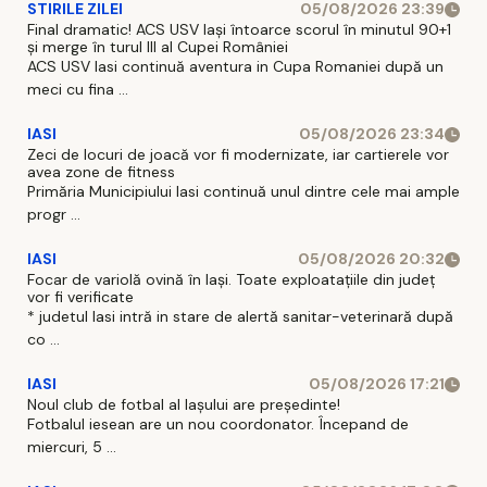
STIRILE ZILEI
05/08/2026 23:39
Final dramatic! ACS USV Iași întoarce scorul în minutul 90+1
și merge în turul III al Cupei României
ACS USV Iasi continuă aventura in Cupa Romaniei după un
meci cu fina ...
IASI
05/08/2026 23:34
Zeci de locuri de joacă vor fi modernizate, iar cartierele vor
avea zone de fitness
Primăria Municipiului Iasi continuă unul dintre cele mai ample
progr ...
IASI
05/08/2026 20:32
Focar de variolă ovină în Iași. Toate exploatațiile din județ
vor fi verificate
* judetul Iasi intră in stare de alertă sanitar-veterinară după
co ...
IASI
05/08/2026 17:21
Noul club de fotbal al Iașului are președinte!
Fotbalul iesean are un nou coordonator. Începand de
miercuri, 5 ...