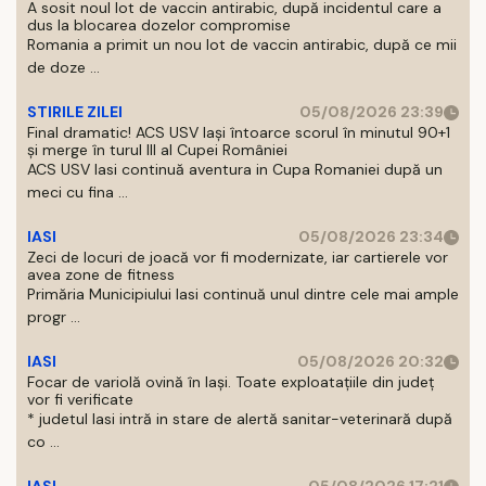
A sosit noul lot de vaccin antirabic, după incidentul care a
dus la blocarea dozelor compromise
Romania a primit un nou lot de vaccin antirabic, după ce mii
de doze ...
STIRILE ZILEI
05/08/2026 23:39
Final dramatic! ACS USV Iași întoarce scorul în minutul 90+1
și merge în turul III al Cupei României
ACS USV Iasi continuă aventura in Cupa Romaniei după un
meci cu fina ...
IASI
05/08/2026 23:34
Zeci de locuri de joacă vor fi modernizate, iar cartierele vor
avea zone de fitness
Primăria Municipiului Iasi continuă unul dintre cele mai ample
progr ...
IASI
05/08/2026 20:32
Focar de variolă ovină în Iași. Toate exploatațiile din județ
vor fi verificate
* judetul Iasi intră in stare de alertă sanitar-veterinară după
co ...