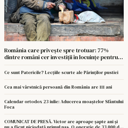
România care privește spre trotuar: 77%
dintre români cer investiții în locuințe pentru
oamenii fără adăpost
Ce sunt Patericile? Lecțiile scurte ale Părinților pustiei
Cea mai vârstnică persoană din România are 111 ani
Calendar ortodox 23 iulie: Aducerea moaștelor Sfântului
Foca
COMUNICAT DE PRESĂ. Victor are aproape șapte ani și
nu a făcut niciodată primul pas. O operație de 33.000 de