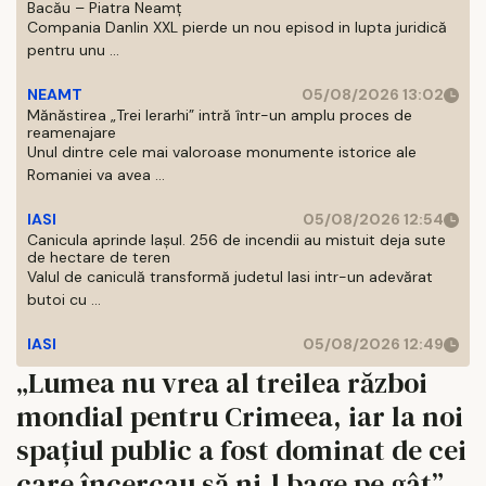
Bacău – Piatra Neamț
Compania Danlin XXL pierde un nou episod in lupta juridică
pentru unu ...
NEAMT
05/08/2026 13:02
Mănăstirea „Trei Ierarhi” intră într-un amplu proces de
reamenajare
Unul dintre cele mai valoroase monumente istorice ale
Romaniei va avea ...
IASI
05/08/2026 12:54
Canicula aprinde Iașul. 256 de incendii au mistuit deja sute
de hectare de teren
Valul de caniculă transformă judetul Iasi intr-un adevărat
butoi cu ...
IASI
05/08/2026 12:49
„Lumea nu vrea al treilea război
mondial pentru Crimeea, iar la noi
spațiul public a fost dominat de cei
care încercau să ni-l bage pe gât”