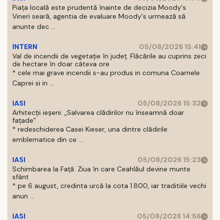
Piața locală este prudentă înainte de decizia Moody's
Vineri seară, agentia de evaluare Moody's urmează să
anunte dec ...
INTERN
05/08/2026 15:41
Val de incendii de vegetație în județ. Flăcările au cuprins zeci
de hectare în doar câteva ore
* cele mai grave incendii s-au produs in comuna Coarnele
Caprei si in ...
IASI
05/08/2026 15:32
Arhitecții ieșeni: „Salvarea clădirilor nu înseamnă doar
fațade”
* redeschiderea Casei Kieser, una dintre clădirile
emblematice din ce ...
IASI
05/08/2026 15:23
Schimbarea la Față. Ziua în care Ceahlăul devine munte
sfânt
* pe 6 august, credinta urcă la cota 1.800, iar traditiile vechi
anun ...
IASI
05/08/2026 14:56