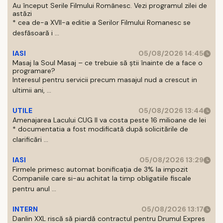
Au început Serile Filmului Românesc. Vezi programul zilei de
astăzi
* cea de-a XVII-a editie a Serilor Filmului Romanesc se
desfăsoară i ...
IASI
05/08/2026 14:45
Masaj la Soul Masaj – ce trebuie să știi înainte de a face o
programare?
Interesul pentru servicii precum masajul nud a crescut in
ultimii ani, ...
UTILE
05/08/2026 13:44
Amenajarea Lacului CUG II va costa peste 16 milioane de lei
* documentatia a fost modificată după solicitările de
clarificări ...
IASI
05/08/2026 13:29
Firmele primesc automat bonificația de 3% la impozit
Companiile care si-au achitat la timp obligatiile fiscale
pentru anul ...
INTERN
05/08/2026 13:17
Danlin XXL riscă să piardă contractul pentru Drumul Expres