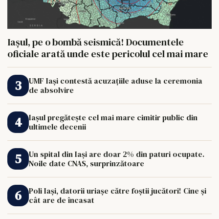
Iașul, pe o bombă seismică! Documentele
oficiale arată unde este pericolul cel mai mare
UMF Iași contestă acuzațiile aduse la ceremonia
de absolvire
Iașul pregătește cel mai mare cimitir public din
ultimele decenii
Un spital din Iași are doar 2% din paturi ocupate.
Noile date CNAS, surprinzătoare
Poli Iași, datorii uriașe către foștii jucători! Cine și
cât are de încasat