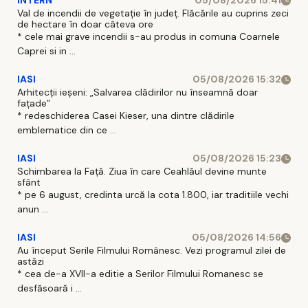
INTERN
05/08/2026 15:41
Val de incendii de vegetație în județ. Flăcările au cuprins zeci
de hectare în doar câteva ore
* cele mai grave incendii s-au produs in comuna Coarnele
Caprei si in ...
IASI
05/08/2026 15:32
Arhitecții ieșeni: „Salvarea clădirilor nu înseamnă doar
fațade”
* redeschiderea Casei Kieser, una dintre clădirile
emblematice din ce ...
IASI
05/08/2026 15:23
Schimbarea la Față. Ziua în care Ceahlăul devine munte
sfânt
* pe 6 august, credinta urcă la cota 1.800, iar traditiile vechi
anun ...
IASI
05/08/2026 14:56
Au început Serile Filmului Românesc. Vezi programul zilei de
astăzi
* cea de-a XVII-a editie a Serilor Filmului Romanesc se
desfăsoară i ...