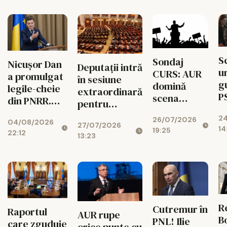
S
Sondaj
Nicușor Dan
Deputații intră
ur
CURS: AUR
a promulgat
în sesiune
g
domină
legile-cheie
extraordinară
P
scena
din PNRR.
pentru
l
politică. PSD
Codul
deblocarea
2
sa
26/07/2026
și PNL, la
04/08/2026
Urbanismului
27/07/2026
banilor din
14
19:25
ș
mare
22:12
intră în
13:23
PNRR
c
distanță
vigoare
p
Re
Cutremur în
Raportul
AUR rupe
Bo
PNL! Ilie
care zguduie