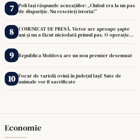
Poli Iași răspunde acuzațiilor: „Clubul era la un pas
de dispariție. Nu rescrieți istoria!”
COMUNICAT DE PRESĂ. Victor are aproape șapte
ani și nu a făcut niciodată primul pas. O operație
de 33.000 de euro îi poate schimba viața.
Republica Moldova are un nou premier desemnat
Focar de variolă ovină în județul Iași! Sute de
animale vor fi sacrificate
Economie