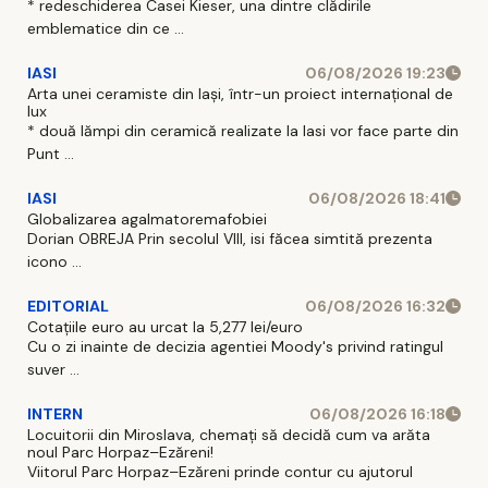
* redeschiderea Casei Kieser, una dintre clădirile
emblematice din ce ...
IASI
06/08/2026 19:23
Arta unei ceramiste din Iași, într-un proiect internațional de
lux
* două lămpi din ceramică realizate la Iasi vor face parte din
Punt ...
IASI
06/08/2026 18:41
Globalizarea agalmatoremafobiei
Dorian OBREJA Prin secolul VIII, isi făcea simtită prezenta
icono ...
EDITORIAL
06/08/2026 16:32
Cotațiile euro au urcat la 5,277 lei/euro
Cu o zi inainte de decizia agentiei Moody's privind ratingul
suver ...
INTERN
06/08/2026 16:18
Locuitorii din Miroslava, chemați să decidă cum va arăta
noul Parc Horpaz–Ezăreni!
Viitorul Parc Horpaz–Ezăreni prinde contur cu ajutorul