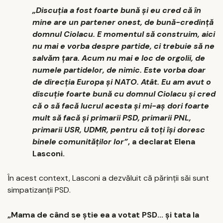
„Discuția a fost foarte bună și eu cred că în
mine are un partener onest, de bună-credință
domnul Ciolacu. E momentul să construim, aici
nu mai e vorba despre partide, ci trebuie să ne
salvăm țara. Acum nu mai e loc de orgolii, de
numele partidelor, de nimic. Este vorba doar
de direcția Europa și NATO. Atât. Eu am avut o
discuție foarte bună cu domnul Ciolacu și cred
că o să facă lucrul acesta și mi-aș dori foarte
mult să facă și primarii PSD, primarii PNL,
primarii USR, UDMR, pentru că toți își doresc
binele comunităților lor”
, a declarat Elena
Lasconi.
În acest context, Lasconi a dezvăluit că părinții săi sunt
simpatizanții PSD.
„Mama de când se știe ea a votat PSD... și tata la