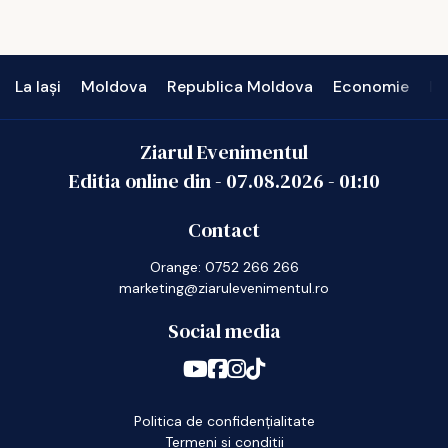
La Iași
Moldova
Republica Moldova
Economie
In
Ziarul Evenimentul
Editia online din -
07.08.2026
-
01:10
Contact
Orange: 0752 266 266
marketing@ziarulevenimentul.ro
Social media
Politica de confidențialitate
Termeni si conditii