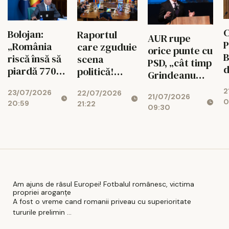
C
Bolojan:
Raportul
AUR rupe
P
„România
care zguduie
orice punte cu
B
riscă însă să
scena
PSD, „cât timp
d
piardă 770
politică!
Grindeanu
ș
de milioane
Cotroceni
conduce
2
d
23/07/2026
de euro dacă
22/07/2026
explică de ce
21/07/2026
partidul”
0
20:59
r
21:22
legea
cresc
09:30
i
salarizării nu
suveraniștii
trece”
Am ajuns de râsul Europei! Fotbalul românesc, victima
propriei aroganțe
A fost o vreme cand romanii priveau cu superioritate
tururile prelimin ...