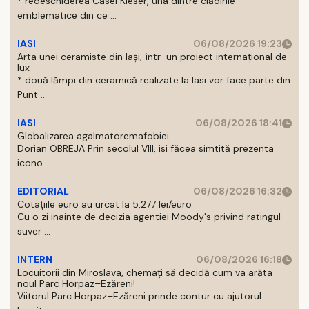
* redeschiderea Casei Kieser, una dintre clădirile
emblematice din ce ...
IASI
06/08/2026 19:23
Arta unei ceramiste din Iași, într-un proiect internațional de
lux
* două lămpi din ceramică realizate la Iasi vor face parte din
Punt ...
IASI
06/08/2026 18:41
Globalizarea agalmatoremafobiei
Dorian OBREJA Prin secolul VIII, isi făcea simtită prezenta
icono ...
EDITORIAL
06/08/2026 16:32
Cotațiile euro au urcat la 5,277 lei/euro
Cu o zi inainte de decizia agentiei Moody's privind ratingul
suver ...
INTERN
06/08/2026 16:18
Locuitorii din Miroslava, chemați să decidă cum va arăta
noul Parc Horpaz–Ezăreni!
Viitorul Parc Horpaz–Ezăreni prinde contur cu ajutorul