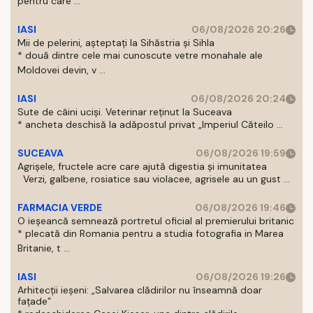
pentru care ...
IASI
06/08/2026 20:26
Mii de pelerini, așteptați la Sihăstria și Sihla
* două dintre cele mai cunoscute vetre monahale ale
Moldovei devin, v ...
IASI
06/08/2026 20:24
Sute de câini uciși. Veterinar reținut la Suceava
* ancheta deschisă la adăpostul privat „Imperiul Căteilo ...
SUCEAVA
06/08/2026 19:59
Agrișele, fructele acre care ajută digestia și imunitatea
Verzi, galbene, rosiatice sau violacee, agrisele au un gust ...
FARMACIA VERDE
06/08/2026 19:46
O ieșeancă semnează portretul oficial al premierului britanic
* plecată din Romania pentru a studia fotografia in Marea
Britanie, t ...
IASI
06/08/2026 19:26
Arhitecții ieșeni: „Salvarea clădirilor nu înseamnă doar
fațade”