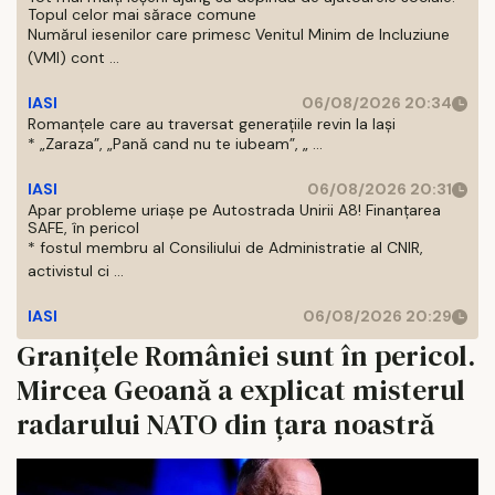
Topul celor mai sărace comune
Numărul iesenilor care primesc Venitul Minim de Incluziune
(VMI) cont ...
IASI
06/08/2026 20:34
Romanțele care au traversat generațiile revin la Iași
* „Zaraza”, „Pană cand nu te iubeam”, „ ...
IASI
06/08/2026 20:31
Apar probleme uriașe pe Autostrada Unirii A8! Finanțarea
SAFE, în pericol
* fostul membru al Consiliului de Administratie al CNIR,
activistul ci ...
IASI
06/08/2026 20:29
Granițele României sunt în pericol.
Mircea Geoană a explicat misterul
radarului NATO din țara noastră