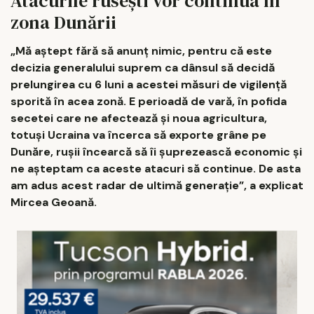
Atacurile rusești vor continua în
zona Dunării
„Mă aștept fără să anunț nimic, pentru că este
decizia generalului suprem ca dânsul să decidă
prelungirea cu 6 luni a acestei măsuri de vigilență
sporită în acea zonă. E perioadă de vară, în pofida
secetei care ne afectează și noua agricultura,
totuși Ucraina va încerca să exporte grâne pe
Dunăre, rușii încearcă să îi șuprezească economic și
ne așteptam ca aceste atacuri să continue. De asta
am adus acest radar de ultimă generație”, a explicat
Mircea Geoană.