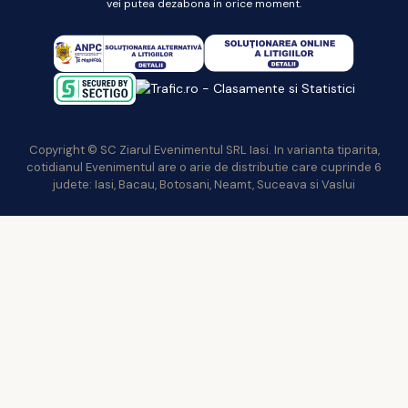
vei putea dezabona in orice moment.
Copyright © SC Ziarul Evenimentul SRL Iasi. In varianta tiparita,
cotidianul Evenimentul are o arie de distributie care cuprinde 6
judete: Iasi, Bacau, Botosani, Neamt, Suceava si Vaslui