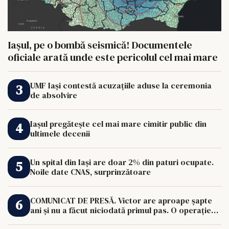
Iașul, pe o bombă seismică! Documentele
oficiale arată unde este pericolul cel mai mare
UMF Iași contestă acuzațiile aduse la ceremonia
de absolvire
Iașul pregătește cel mai mare cimitir public din
ultimele decenii
Un spital din Iași are doar 2% din paturi ocupate.
Noile date CNAS, surprinzătoare
COMUNICAT DE PRESĂ. Victor are aproape șapte
ani și nu a făcut niciodată primul pas. O operație
de 33.000 de euro îi poate schimba viața.