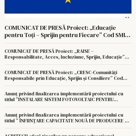
COMUNICAT DE PRESĂ Proiect: „Educație
pentru Toți – Sprijin pentru Fiecare” Cod SMIS:
351806
COMUNICAT DE PRESĂ Proiect: „RAISE –
Responsabilitate, Acces, Incluziune, Sprijin, Educație”
Cod SMIS: 350622
COMUNICAT DE PRESĂ Proiect: „CRESC-Comunități
Responsabile prin Educație, Sprijin și Consiliere” Cod
SMIS: 350657
Anunț privind finalizarea implementării proiectului cu
titlul ”INSTALARE SISTEM FOTOVOLTAIC PENTRU
AUTOCONSUM LA NIVELUL AGROCOMPLEX LUNCA
PAȘCANI S.A
Anunț privind finalizarea implementării proiectului cu
titlul ” ÎNFIINȚARE CAPACITATE NOUĂ DE PRODUCERE A
ENERGIEI REGENERABILE PENTRU AUTOCONSUMUL
AGROCOMPLEX LUNCA PAȘCANI S.A.
AGRITECH oferă tinerilor un parcurs educațional