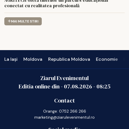
conectat cu realitatea profesională
MAI MULTE STIRI
La Iași
Moldova
Republica Moldova
Economie
In
Ziarul Evenimentul
Editia online din -
07.08.2026
-
08:25
Contact
Orange: 0752 266 266
marketing@ziarulevenimentul.ro