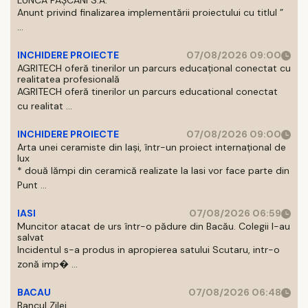
LUNCA PAȘCANI S.A.
Anunt privind finalizarea implementării proiectului cu titlul ”
...
INCHIDERE PROIECTE
07/08/2026 09:00
AGRITECH oferă tinerilor un parcurs educațional conectat cu
realitatea profesională
AGRITECH oferă tinerilor un parcurs educational conectat
cu realitat ...
INCHIDERE PROIECTE
07/08/2026 09:00
Arta unei ceramiste din Iași, într-un proiect internațional de
lux
* două lămpi din ceramică realizate la Iasi vor face parte din
Punt ...
IASI
07/08/2026 06:59
Muncitor atacat de urs într-o pădure din Bacău. Colegii l-au
salvat
Incidentul s-a produs in apropierea satului Scutaru, intr-o
zonă imp� ...
BACAU
07/08/2026 06:48
Bancul Zilei