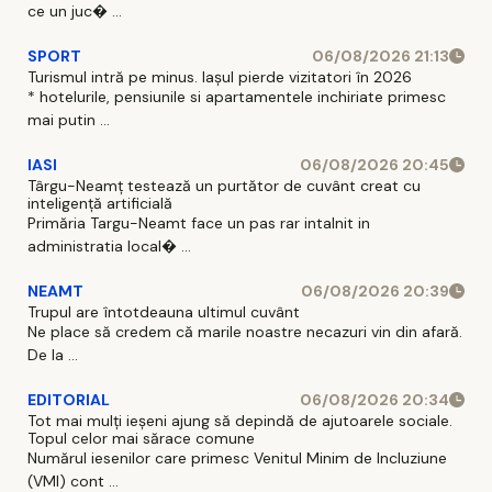
ce un juc� ...
SPORT
06/08/2026 21:13
Turismul intră pe minus. Iașul pierde vizitatori în 2026
* hotelurile, pensiunile si apartamentele inchiriate primesc
mai putin ...
IASI
06/08/2026 20:45
Târgu-Neamț testează un purtător de cuvânt creat cu
inteligență artificială
Primăria Targu-Neamt face un pas rar intalnit in
administratia local� ...
NEAMT
06/08/2026 20:39
Trupul are întotdeauna ultimul cuvânt
Ne place să credem că marile noastre necazuri vin din afară.
De la ...
EDITORIAL
06/08/2026 20:34
Tot mai mulți ieșeni ajung să depindă de ajutoarele sociale.
Topul celor mai sărace comune
Numărul iesenilor care primesc Venitul Minim de Incluziune
(VMI) cont ...