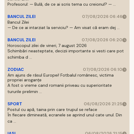
Profesorul: — Bulă, de ce ai scris tema cu creionul? — ...
BANCUL ZILEI
07/08/2026 06:46
Bancul Zilei
— De ce ai intarziat la serviciu? — Am visat că eram dej ...
BANCUL ZILEI
07/08/2026 06:20
Horoscopul zilei de vineri, 7 august 2026
Schimbări neasteptate, decizii importante si vesti care pot
schimba d ...
ZODIAC
07/08/2026 06:10
Am ajuns de râsul Europei! Fotbalul românesc, victima
propriei aroganțe
A fost o vreme cand romanii priveau cu superioritate
tururile prelimin ...
SPORT
06/08/2026 21:25
Postul cu apă, taina prin care trupul se reface
În fiecare dimineată, ecranele se aprind unul cate unul. Din
ca ...
IASI
06/08/2026 21:15