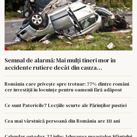
Semnal de alarmă: Mai mulți tineri mor în
accidente rutiere decât din cauza
tuberculozei și a drogurilor
România care privește spre trotuar: 77% dintre români
cer investiții în locuințe pentru oamenii fără adăpost
Ce sunt Patericile? Lecțiile scurte ale Părinților pustiei
Cea mai vârstnică persoană din România are 111 ani
Calendar ortodox 23 iulie: Aducerea moaștelor Sfântului