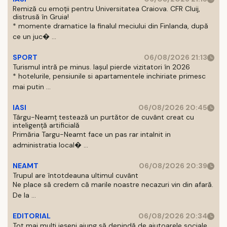
Remiză cu emoții pentru Universitatea Craiova. CFR Cluij,
distrusă în Gruia!
* momente dramatice la finalul meciului din Finlanda, după
ce un juc� ...
SPORT
06/08/2026 21:13
Turismul intră pe minus. Iașul pierde vizitatori în 2026
* hotelurile, pensiunile si apartamentele inchiriate primesc
mai putin ...
IASI
06/08/2026 20:45
Târgu-Neamț testează un purtător de cuvânt creat cu
inteligență artificială
Primăria Targu-Neamt face un pas rar intalnit in
administratia local� ...
NEAMT
06/08/2026 20:39
Trupul are întotdeauna ultimul cuvânt
Ne place să credem că marile noastre necazuri vin din afară.
De la ...
EDITORIAL
06/08/2026 20:34
Tot mai mulți ieșeni ajung să depindă de ajutoarele sociale.