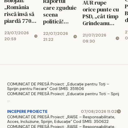
Bolojan:
Raportul
AUR rupe
P
„România
care zguduie
orice punte cu
B
riscă însă să
scena
PSD, „cât timp
d
piardă 770
politică!
Grindeanu
ș
de milioane
Cotroceni
conduce
2
d
23/07/2026
de euro dacă
22/07/2026
explică de ce
21/07/2026
partidul”
0
20:59
r
21:22
legea
cresc
09:30
i
salarizării nu
suveraniștii
trece”
COMUNICAT DE PRESĂ Proiect: „Educație pentru Toți –
Sprijin pentru Fiecare” Cod SMIS: 351806
COMUNICAT DE PRESĂ Proiect: „Educatie pentru Toti – Sprij
...
INCEPERE PROIECTE
07/08/2026 11:02
COMUNICAT DE PRESĂ Proiect: „RAISE – Responsabilitate,
Acces, Incluziune, Sprijin, Educație” Cod SMIS: 350622
COMUNICAT DE PRESĂ Proiect: „RAISE – Responsabilitate,