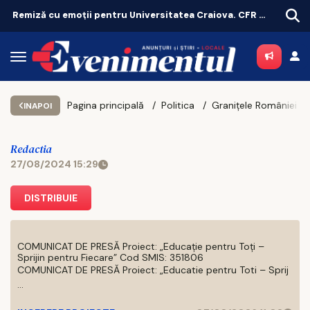
Remiză cu emoții pentru Universitatea Craiova. CFR Cluij, distrusă în Gruia!
Pagina principală
Politica
Granițele României sunt în pericol. Mircea Geoană a explicat misterul radarului NATO din țar
INAPOI
Redactia
27/08/2024 15:29
DISTRIBUIE
COMUNICAT DE PRESĂ Proiect: „Educație pentru Toți –
Sprijin pentru Fiecare” Cod SMIS: 351806
COMUNICAT DE PRESĂ Proiect: „Educatie pentru Toti – Sprij
...