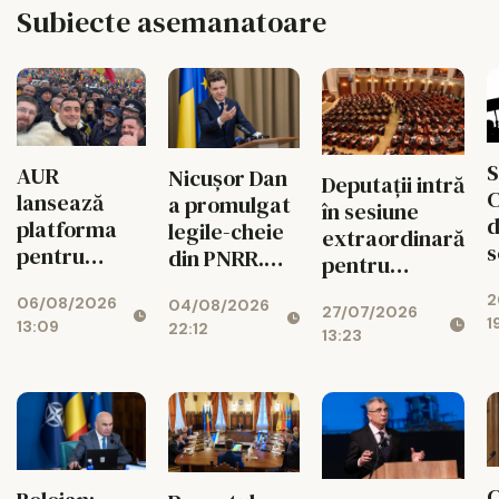
Subiecte asemanatoare
S
AUR
Nicușor Dan
Deputații intră
C
lansează
a promulgat
în sesiune
d
platforma
legile-cheie
extraordinară
s
pentru
din PNRR.
pentru
p
suspendarea
Codul
deblocarea
2
ș
06/08/2026
lui Nicușor
04/08/2026
Urbanismului
27/07/2026
banilor din
1
13:09
22:12
Dan
intră în
13:23
PNRR
d
vigoare
C