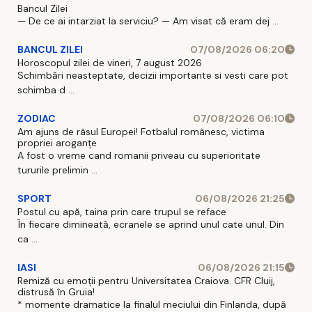
Bancul Zilei
— De ce ai intarziat la serviciu? — Am visat că eram dej ...
BANCUL ZILEI
07/08/2026 06:20
Horoscopul zilei de vineri, 7 august 2026
Schimbări neasteptate, decizii importante si vesti care pot
schimba d ...
ZODIAC
07/08/2026 06:10
Am ajuns de râsul Europei! Fotbalul românesc, victima
propriei aroganțe
A fost o vreme cand romanii priveau cu superioritate
tururile prelimin ...
SPORT
06/08/2026 21:25
Postul cu apă, taina prin care trupul se reface
În fiecare dimineată, ecranele se aprind unul cate unul. Din
ca ...
IASI
06/08/2026 21:15
Remiză cu emoții pentru Universitatea Craiova. CFR Cluij,
distrusă în Gruia!
* momente dramatice la finalul meciului din Finlanda, după