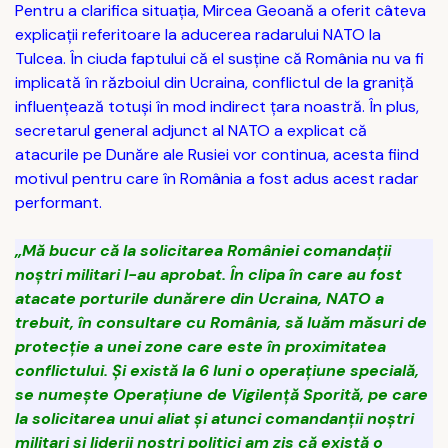
Pentru a clarifica situația, Mircea Geoană a oferit câteva
explicații referitoare la aducerea radarului NATO la
Tulcea. În ciuda faptului că el susține că România nu va fi
implicată în războiul din Ucraina, conflictul de la graniță
influențează totuși în mod indirect țara noastră. În plus,
secretarul general adjunct al NATO a explicat că
atacurile pe Dunăre ale Rusiei vor continua, acesta fiind
motivul pentru care în România a fost adus acest radar
performant.
„Mă bucur că la solicitarea României comandații
noștri militari l-au aprobat. În clipa în care au fost
atacate porturile dunărere din Ucraina, NATO a
trebuit, în consultare cu România, să luăm măsuri de
protecție a unei zone care este în proximitatea
conflictului. Și există la 6 luni o operațiune specială,
se numește Operațiune de Vigilență Sporită, pe care
la solicitarea unui aliat și atunci comandanții noștri
militari și liderii noștri politici am zis că există o