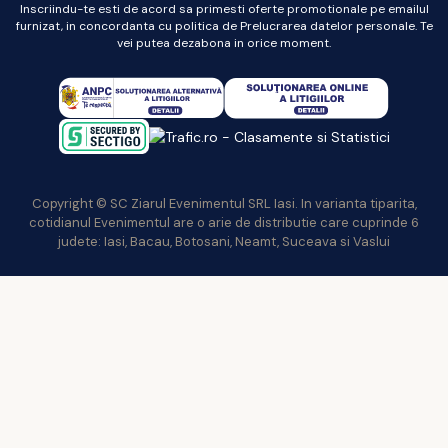
Inscriindu-te esti de acord sa primesti oferte promotionale pe emailul
furnizat, in concordanta cu politica de Prelucrarea datelor personale. Te
vei putea dezabona in orice moment.
Copyright © SC Ziarul Evenimentul SRL Iasi. In varianta tiparita,
cotidianul Evenimentul are o arie de distributie care cuprinde 6
judete: Iasi, Bacau, Botosani, Neamt, Suceava si Vaslui