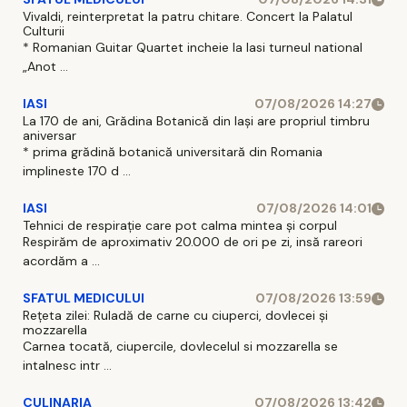
Vivaldi, reinterpretat la patru chitare. Concert la Palatul
Culturii
* Romanian Guitar Quartet incheie la Iasi turneul national
„Anot ...
IASI
07/08/2026 14:27
La 170 de ani, Grădina Botanică din Iași are propriul timbru
aniversar
* prima grădină botanică universitară din Romania
implineste 170 d ...
IASI
07/08/2026 14:01
Tehnici de respirație care pot calma mintea și corpul
Respirăm de aproximativ 20.000 de ori pe zi, insă rareori
acordăm a ...
SFATUL MEDICULUI
07/08/2026 13:59
Rețeta zilei: Ruladă de carne cu ciuperci, dovlecei și
mozzarella
Carnea tocată, ciupercile, dovlecelul si mozzarella se
intalnesc intr ...
CULINARIA
07/08/2026 13:42