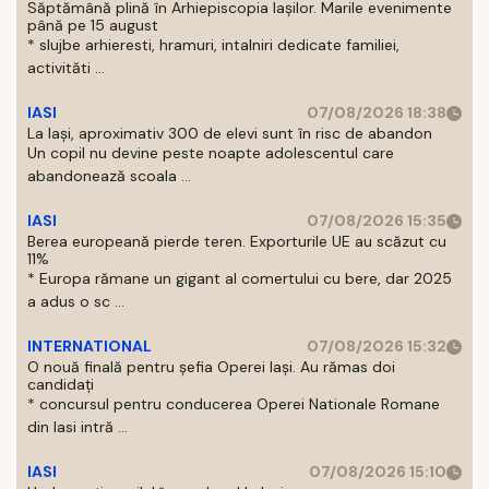
Săptămână plină în Arhiepiscopia Iașilor. Marile evenimente
până pe 15 august
* slujbe arhieresti, hramuri, intalniri dedicate familiei,
activităti ...
IASI
07/08/2026 18:38
La Iași, aproximativ 300 de elevi sunt în risc de abandon
Un copil nu devine peste noapte adolescentul care
abandonează scoala ...
IASI
07/08/2026 15:35
Berea europeană pierde teren. Exporturile UE au scăzut cu
11%
* Europa rămane un gigant al comertului cu bere, dar 2025
a adus o sc ...
INTERNATIONAL
07/08/2026 15:32
O nouă finală pentru șefia Operei Iași. Au rămas doi
candidați
* concursul pentru conducerea Operei Nationale Romane
din Iasi intră ...
IASI
07/08/2026 15:10