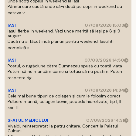
Unde scoți copilul în weekend la Iași
Părintii care caută unde să-i ducă pe copii in weekend au
cateva v ...
IASI
07/08/2026 15:03
Iașul fierbe în weekend. Vezi unde merită să ieși pe 8 și 9
august
Dacă nu ai făcut incă planuri pentru weekend, Iasul iti
complică s ...
IASI
07/08/2026 14:50
Postul, o rugăciune către Dumnezeu spusă cu toată viața
Putem să nu mancăm carne si totusi să nu postim. Putem
respecta rig ...
IASI
07/08/2026 14:34
Cele mai bune tipuri de colagen și cum le folosim corect
Pulbere marină, colagen bovin, peptide hidrolizate, tip I, II
sau III ...
SFATUL MEDICULUI
07/08/2026 14:31
Vivaldi, reinterpretat la patru chitare. Concert la Palatul
Culturii