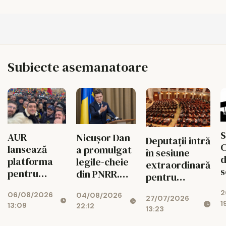
Subiecte asemanatoare
S
AUR
Nicușor Dan
Deputații intră
C
lansează
a promulgat
în sesiune
d
platforma
legile-cheie
extraordinară
s
pentru
din PNRR.
pentru
p
suspendarea
Codul
deblocarea
2
ș
06/08/2026
lui Nicușor
04/08/2026
Urbanismului
27/07/2026
banilor din
1
13:09
22:12
Dan
intră în
13:23
PNRR
d
vigoare