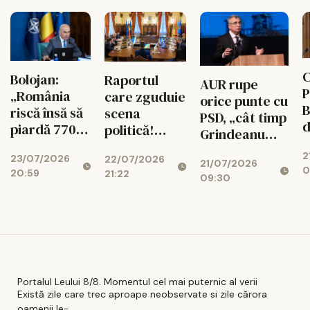
C
Bolojan:
Raportul
AUR rupe
P
„România
care zguduie
orice punte cu
B
riscă însă să
scena
PSD, „cât timp
d
piardă 770
politică!
Grindeanu
ș
de milioane
Cotroceni
conduce
2
d
23/07/2026
de euro dacă
22/07/2026
explică de ce
21/07/2026
partidul”
0
20:59
r
21:22
legea
cresc
09:30
i
salarizării nu
suveraniștii
trece”
Portalul Leului 8/8. Momentul cel mai puternic al verii
Există zile care trec aproape neobservate si zile cărora
oamenii le- ...