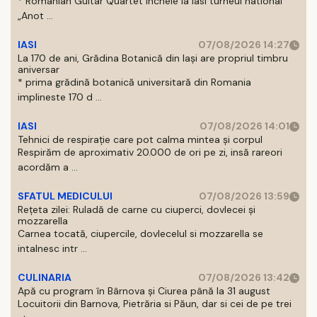
* Romanian Guitar Quartet incheie la Iasi turneul national
„Anot ...
IASI
07/08/2026 14:27
La 170 de ani, Grădina Botanică din Iași are propriul timbru
aniversar
* prima grădină botanică universitară din Romania
implineste 170 d ...
IASI
07/08/2026 14:01
Tehnici de respirație care pot calma mintea și corpul
Respirăm de aproximativ 20.000 de ori pe zi, insă rareori
acordăm a ...
SFATUL MEDICULUI
07/08/2026 13:59
Rețeta zilei: Ruladă de carne cu ciuperci, dovlecei și
mozzarella
Carnea tocată, ciupercile, dovlecelul si mozzarella se
intalnesc intr ...
CULINARIA
07/08/2026 13:42
Apă cu program în Bârnova și Ciurea până la 31 august
Locuitorii din Barnova, Pietrăria si Păun, dar si cei de pe trei