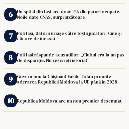
de 33.000 de euro îi poate schimba viața.
Un spital din Iași are doar 2% din paturi ocupate.
Noile date CNAS, surprinzătoare
Poli Iași, datorii uriașe către foștii jucători! Cine și
cât are de încasat
Poli Iași răspunde acuzațiilor: „Clubul era la un pas
de dispariție. Nu rescrieți istoria!”
Guvern nou la Chișinău! Vasile Tofan promite
aderarea Republicii Moldova la UE până în 2028
Republica Moldova are un nou premier desemnat