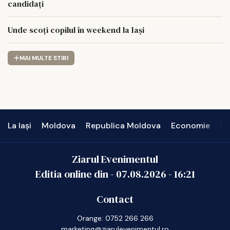
candidați
Unde scoți copilul în weekend la Iași
MAI MULTE STIRI
La Iași
Moldova
Republica Moldova
Economie
In
Ziarul Evenimentul
Editia online din -
07.08.2026
-
16:21
Contact
Orange: 0752 266 266
marketing@ziarulevenimentul.ro