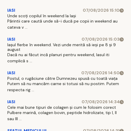
IASI
07/08/2026 15:10
Unde scoți copilul în weekend la Iași
Părintii care caută unde să-i ducă pe copii in weekend au
cateva v ...
IASI
07/08/2026 15:03
Iașul fierbe în weekend. Vezi unde merită să ieși pe 8 și 9
august
Dacă nu ai făcut incă planuri pentru weekend, Iasul iti
complică s ...
IASI
07/08/2026 14:50
Postul, o rugăciune către Dumnezeu spusă cu toată viața
Putem să nu mancăm carne si totusi să nu postim. Putem
respecta rig ...
IASI
07/08/2026 14:34
Cele mai bune tipuri de colagen și cum le folosim corect
Pulbere marină, colagen bovin, peptide hidrolizate, tip I, II
sau III ...
SFATUL MEDICULUI
07/08/2026 14:31