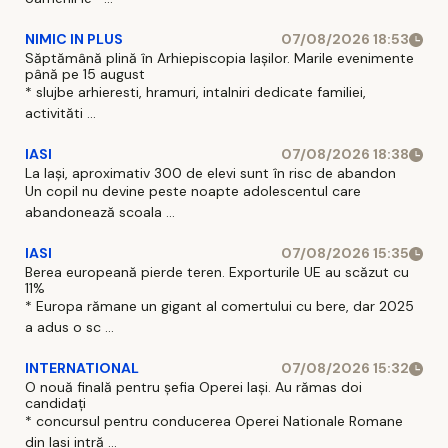
NIMIC IN PLUS
07/08/2026 18:53
Săptămână plină în Arhiepiscopia Iașilor. Marile evenimente
până pe 15 august
* slujbe arhieresti, hramuri, intalniri dedicate familiei,
activităti ...
IASI
07/08/2026 18:38
La Iași, aproximativ 300 de elevi sunt în risc de abandon
Un copil nu devine peste noapte adolescentul care
abandonează scoala ...
IASI
07/08/2026 15:35
Berea europeană pierde teren. Exporturile UE au scăzut cu
11%
* Europa rămane un gigant al comertului cu bere, dar 2025
a adus o sc ...
INTERNATIONAL
07/08/2026 15:32
O nouă finală pentru șefia Operei Iași. Au rămas doi
candidați
* concursul pentru conducerea Operei Nationale Romane
din Iasi intră ...