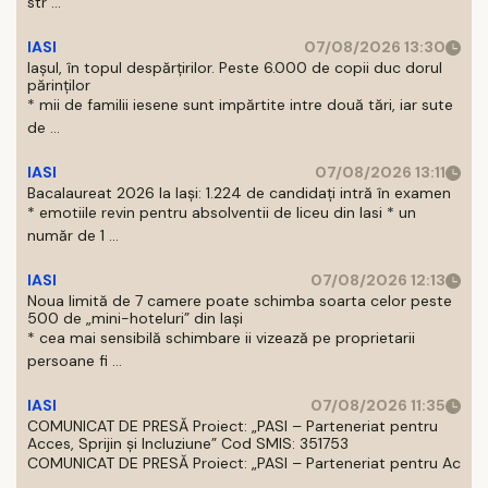
str ...
IASI
07/08/2026 13:30
Iașul, în topul despărțirilor. Peste 6.000 de copii duc dorul
părinților
* mii de familii iesene sunt impărtite intre două tări, iar sute
de ...
IASI
07/08/2026 13:11
Bacalaureat 2026 la Iași: 1.224 de candidați intră în examen
* emotiile revin pentru absolventii de liceu din Iasi * un
număr de 1 ...
IASI
07/08/2026 12:13
Noua limită de 7 camere poate schimba soarta celor peste
500 de „mini-hoteluri” din Iași
* cea mai sensibilă schimbare ii vizează pe proprietarii
persoane fi ...
IASI
07/08/2026 11:35
COMUNICAT DE PRESĂ Proiect: „PASI – Parteneriat pentru
Acces, Sprijin și Incluziune” Cod SMIS: 351753
COMUNICAT DE PRESĂ Proiect: „PASI – Parteneriat pentru Ac
...