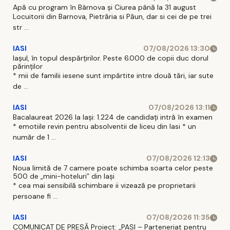
Apă cu program în Bârnova și Ciurea până la 31 august
Locuitorii din Barnova, Pietrăria si Păun, dar si cei de pe trei
str ...
IASI
07/08/2026 13:30
Iașul, în topul despărțirilor. Peste 6.000 de copii duc dorul
părinților
* mii de familii iesene sunt impărtite intre două tări, iar sute
de ...
IASI
07/08/2026 13:11
Bacalaureat 2026 la Iași: 1.224 de candidați intră în examen
* emotiile revin pentru absolventii de liceu din Iasi * un
număr de 1 ...
IASI
07/08/2026 12:13
Noua limită de 7 camere poate schimba soarta celor peste
500 de „mini-hoteluri” din Iași
* cea mai sensibilă schimbare ii vizează pe proprietarii
persoane fi ...
IASI
07/08/2026 11:35
COMUNICAT DE PRESĂ Proiect: „PASI – Parteneriat pentru