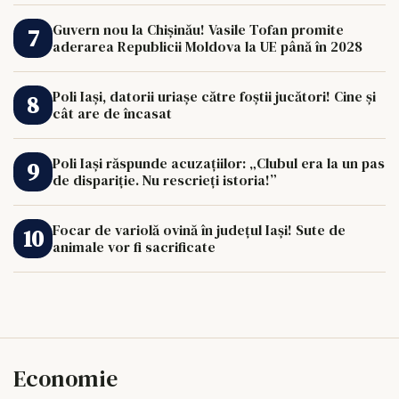
Guvern nou la Chișinău! Vasile Tofan promite
aderarea Republicii Moldova la UE până în 2028
Poli Iași, datorii uriașe către foștii jucători! Cine și
cât are de încasat
Poli Iași răspunde acuzațiilor: „Clubul era la un pas
de dispariție. Nu rescrieți istoria!”
Focar de variolă ovină în județul Iași! Sute de
animale vor fi sacrificate
Economie