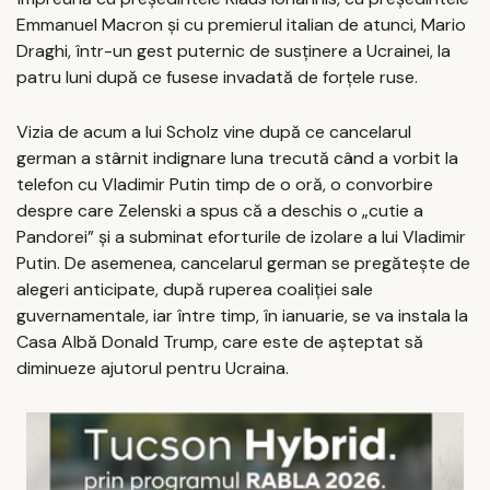
Emmanuel Macron şi cu premierul italian de atunci, Mario
Draghi, într-un gest puternic de susţinere a Ucrainei, la
patru luni după ce fusese invadată de forţele ruse.
Vizia de acum a lui Scholz vine după ce cancelarul
german a stârnit indignare luna trecută când a vorbit la
telefon cu Vladimir Putin timp de o oră, o convorbire
despre care Zelenski a spus că a deschis o „cutie a
Pandorei” şi a subminat eforturile de izolare a lui Vladimir
Putin. De asemenea, cancelarul german se pregăteşte de
alegeri anticipate, după ruperea coaliţiei sale
guvernamentale, iar între timp, în ianuarie, se va instala la
Casa Albă Donald Trump, care este de aşteptat să
diminueze ajutorul pentru Ucraina.