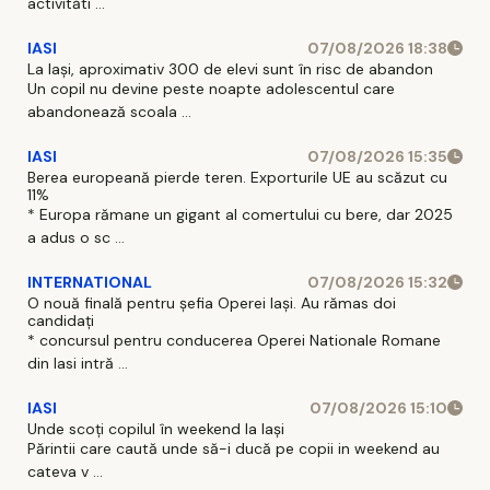
activităti ...
IASI
07/08/2026 18:38
La Iași, aproximativ 300 de elevi sunt în risc de abandon
Un copil nu devine peste noapte adolescentul care
abandonează scoala ...
IASI
07/08/2026 15:35
Berea europeană pierde teren. Exporturile UE au scăzut cu
11%
* Europa rămane un gigant al comertului cu bere, dar 2025
a adus o sc ...
INTERNATIONAL
07/08/2026 15:32
O nouă finală pentru șefia Operei Iași. Au rămas doi
candidați
* concursul pentru conducerea Operei Nationale Romane
din Iasi intră ...
IASI
07/08/2026 15:10
Unde scoți copilul în weekend la Iași
Părintii care caută unde să-i ducă pe copii in weekend au
cateva v ...