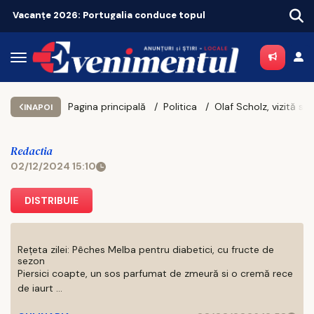
rtugalia conduce topul
Pagina principală
Politica
Olaf Scholz, vizită
INAPOI
Redactia
02/12/2024 15:10
DISTRIBUIE
Rețeta zilei: Pêches Melba pentru diabetici, cu fructe de
sezon
Piersici coapte, un sos parfumat de zmeură si o cremă rece
de iaurt ...