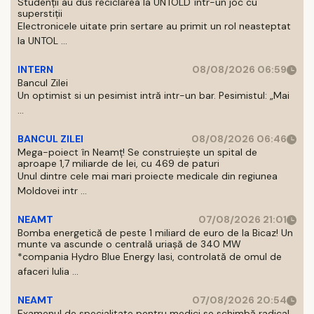
Studenții au dus reciclarea la UNTOLD într-un joc cu
superstiții
Electronicele uitate prin sertare au primit un rol neasteptat
la UNTOL ...
INTERN
08/08/2026 06:59
Bancul Zilei
Un optimist si un pesimist intră intr-un bar. Pesimistul: „Mai
...
BANCUL ZILEI
08/08/2026 06:46
Mega-poiect în Neamț! Se construiește un spital de
aproape 1,7 miliarde de lei, cu 469 de paturi
Unul dintre cele mai mari proiecte medicale din regiunea
Moldovei intr ...
NEAMT
07/08/2026 21:01
Bomba energetică de peste 1 miliard de euro de la Bicaz! Un
munte va ascunde o centrală uriașă de 340 MW
*compania Hydro Blue Energy Iasi, controlată de omul de
afaceri Iulia ...
NEAMT
07/08/2026 20:54
Examenul de specialitate pentru medici se schimbă radical