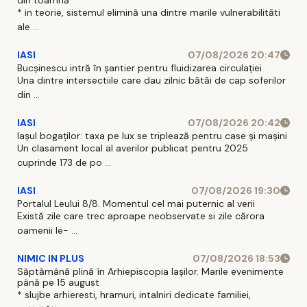
* in teorie, sistemul elimină una dintre marile vulnerabilităti
ale ...
IASI
07/08/2026 20:47
Bucșinescu intră în șantier pentru fluidizarea circulației
Una dintre intersectiile care dau zilnic bătăi de cap soferilor
din ...
IASI
07/08/2026 20:42
Iașul bogaților: taxa pe lux se triplează pentru case și mașini
Un clasament local al averilor publicat pentru 2025
cuprinde 173 de po ...
IASI
07/08/2026 19:30
Portalul Leului 8/8. Momentul cel mai puternic al verii
Există zile care trec aproape neobservate si zile cărora
oamenii le- ...
NIMIC IN PLUS
07/08/2026 18:53
Săptămână plină în Arhiepiscopia Iașilor. Marile evenimente
până pe 15 august
* slujbe arhieresti, hramuri, intalniri dedicate familiei,