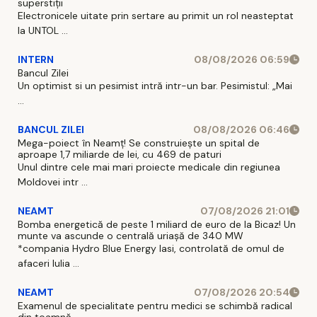
superstiții
Electronicele uitate prin sertare au primit un rol neasteptat
la UNTOL ...
INTERN
08/08/2026 06:59
Bancul Zilei
Un optimist si un pesimist intră intr-un bar. Pesimistul: „Mai
...
BANCUL ZILEI
08/08/2026 06:46
Mega-poiect în Neamț! Se construiește un spital de
aproape 1,7 miliarde de lei, cu 469 de paturi
Unul dintre cele mai mari proiecte medicale din regiunea
Moldovei intr ...
NEAMT
07/08/2026 21:01
Bomba energetică de peste 1 miliard de euro de la Bicaz! Un
munte va ascunde o centrală uriașă de 340 MW
*compania Hydro Blue Energy Iasi, controlată de omul de
afaceri Iulia ...
NEAMT
07/08/2026 20:54
Examenul de specialitate pentru medici se schimbă radical
din toamnă