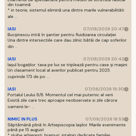
din toamnă
* in teorie, sistemul elimină una dintre marile vulnerabilităti
ale ...
IASI
07/08/2026 20:47
Bucșinescu intră în șantier pentru fluidizarea circulației
Una dintre intersectiile care dau zilnic bătăi de cap soferilor
din ...
IASI
07/08/2026 20:42
Iașul bogaților: taxa pe lux se triplează pentru case și mașini
Un clasament local al averilor publicat pentru 2025
cuprinde 173 de po ...
IASI
07/08/2026 19:30
Portalul Leului 8/8. Momentul cel mai puternic al verii
Există zile care trec aproape neobservate si zile cărora
oamenii le- ...
NIMIC IN PLUS
07/08/2026 18:53
Săptămână plină în Arhiepiscopia Iașilor. Marile evenimente
până pe 15 august
* slujbe arhieresti, hramuri, intalniri dedicate familiei,