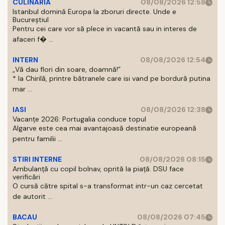
CULINARIA
08/08/2026 12:58
Istanbul domină Europa la zboruri directe. Unde e
Bucureștiul
Pentru cei care vor să plece in vacantă sau in interes de
afaceri f� ...
INTERN
08/08/2026 12:54
„Vă dau flori din soare, doamnă!”
* la Chirilă, printre bătranele care isi vand pe bordură putina
mar ...
IASI
08/08/2026 12:38
Vacanțe 2026: Portugalia conduce topul
Algarve este cea mai avantajoasă destinatie europeană
pentru familii ...
STIRI INTERNE
08/08/2026 08:15
Ambulanță cu copil bolnav, oprită la piață. DSU face
verificări
O cursă către spital s-a transformat intr-un caz cercetat
de autorit ...
BACAU
08/08/2026 07:45