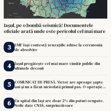
Iașul, pe o bombă seismică! Documentele
oficiale arată unde este pericolul cel mai mare
UMF Iași contestă acuzațiile aduse la ceremonia
de absolvire
Iașul pregătește cel mai mare cimitir public din
ultimele decenii
COMUNICAT DE PRESĂ. Victor are aproape șapte
ani și nu a făcut niciodată primul pas. O operație
de 33.000 de euro îi poate schimba viața.
Un spital din Iași are doar 2% din paturi ocupate.
Noile date CNAS, surprinzătoare