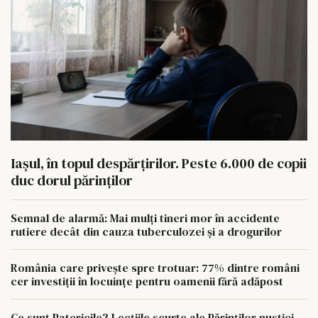
Iașul, în topul despărțirilor. Peste 6.000 de copii
duc dorul părinților
Semnal de alarmă: Mai mulți tineri mor în accidente
rutiere decât din cauza tuberculozei și a drogurilor
România care privește spre trotuar: 77% dintre români
cer investiții în locuințe pentru oamenii fără adăpost
Ce sunt Patericile? Lecțiile scurte ale Părinților pustiei