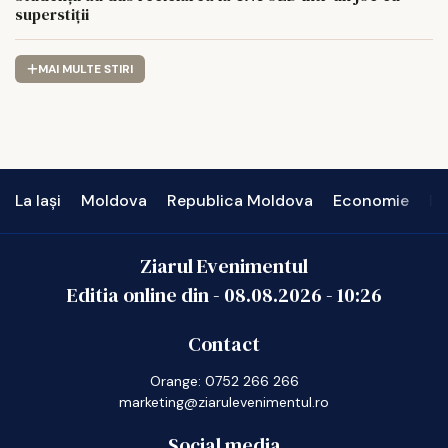
superstiții
MAI MULTE STIRI
La Iași
Moldova
Republica Moldova
Economie
In
Ziarul Evenimentul
Editia online din -
08.08.2026
-
10:26
Contact
Orange: 0752 266 266
marketing@ziarulevenimentul.ro
Social media