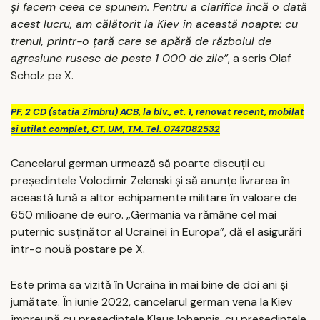
şi facem ceea ce spunem. Pentru a clarifica încă o dată
acest lucru, am călătorit la Kiev în această noapte: cu
trenul, printr-o ţară care se apără de războiul de
agresiune rusesc de peste 1 000 de zile”
, a scris Olaf
Scholz pe X.
PF, 2 CD (statia Zimbru) ACB, la blv., et. 1, renovat recent, mobilat
si utilat complet, CT, UM, TM. Tel. 0747082532
Cancelarul german urmează să poarte discuţii cu
preşedintele Volodimir Zelenski şi să anunţe livrarea în
această lună a altor echipamente militare în valoare de
650 milioane de euro. „Germania va rămâne cel mai
puternic susţinător al Ucrainei în Europa”, dă el asigurări
într-o nouă postare pe X.
Este prima sa vizită în Ucraina în mai bine de doi ani şi
jumătate. În iunie 2022, cancelarul german vena la Kiev
împreună cu preşedintele Klaus Iohannis, cu preşedintele