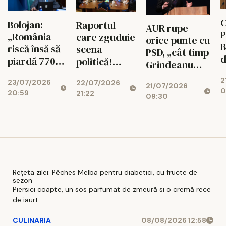
C
Bolojan:
Raportul
AUR rupe
P
„România
care zguduie
orice punte cu
B
riscă însă să
scena
PSD, „cât timp
d
piardă 770
politică!
Grindeanu
ș
de milioane
Cotroceni
conduce
2
d
23/07/2026
de euro dacă
22/07/2026
explică de ce
21/07/2026
partidul”
0
20:59
r
21:22
legea
cresc
09:30
i
salarizării nu
suveraniștii
trece”
Rețeta zilei: Pêches Melba pentru diabetici, cu fructe de
sezon
Piersici coapte, un sos parfumat de zmeură si o cremă rece
de iaurt ...
CULINARIA
08/08/2026 12:58