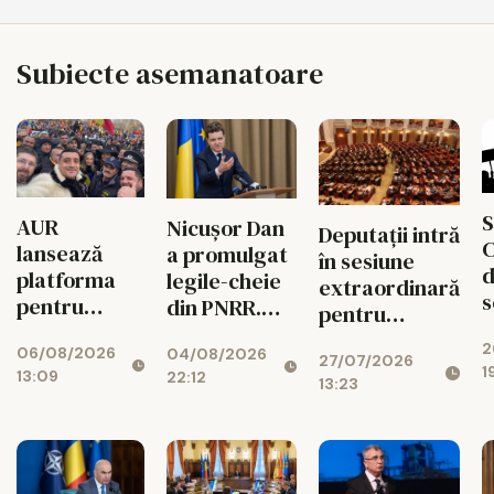
Subiecte asemanatoare
S
AUR
Nicușor Dan
Deputații intră
C
lansează
a promulgat
în sesiune
d
platforma
legile-cheie
extraordinară
s
pentru
din PNRR.
pentru
p
suspendarea
Codul
deblocarea
2
ș
06/08/2026
lui Nicușor
04/08/2026
Urbanismului
27/07/2026
banilor din
1
13:09
22:12
Dan
intră în
13:23
PNRR
d
vigoare