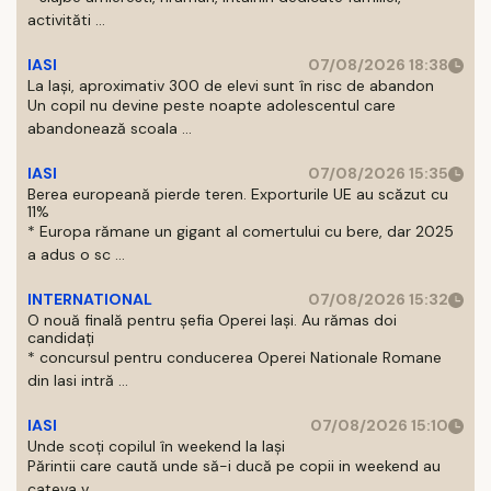
activităti ...
IASI
07/08/2026 18:38
La Iași, aproximativ 300 de elevi sunt în risc de abandon
Un copil nu devine peste noapte adolescentul care
abandonează scoala ...
IASI
07/08/2026 15:35
Berea europeană pierde teren. Exporturile UE au scăzut cu
11%
* Europa rămane un gigant al comertului cu bere, dar 2025
a adus o sc ...
INTERNATIONAL
07/08/2026 15:32
O nouă finală pentru șefia Operei Iași. Au rămas doi
candidați
* concursul pentru conducerea Operei Nationale Romane
din Iasi intră ...
IASI
07/08/2026 15:10
Unde scoți copilul în weekend la Iași
Părintii care caută unde să-i ducă pe copii in weekend au
cateva v ...