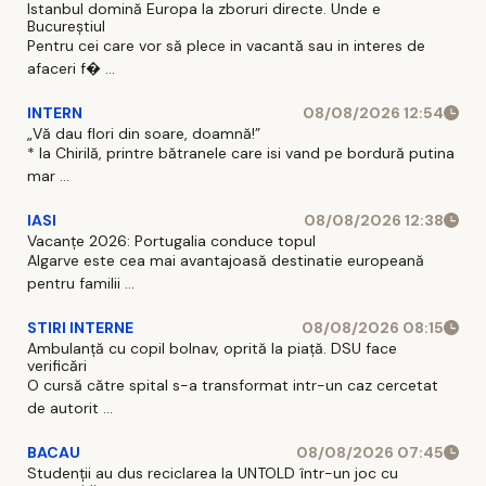
Istanbul domină Europa la zboruri directe. Unde e
Bucureștiul
Pentru cei care vor să plece in vacantă sau in interes de
afaceri f� ...
INTERN
08/08/2026 12:54
„Vă dau flori din soare, doamnă!”
* la Chirilă, printre bătranele care isi vand pe bordură putina
mar ...
IASI
08/08/2026 12:38
Vacanțe 2026: Portugalia conduce topul
Algarve este cea mai avantajoasă destinatie europeană
pentru familii ...
STIRI INTERNE
08/08/2026 08:15
Ambulanță cu copil bolnav, oprită la piață. DSU face
verificări
O cursă către spital s-a transformat intr-un caz cercetat
de autorit ...
BACAU
08/08/2026 07:45
Studenții au dus reciclarea la UNTOLD într-un joc cu