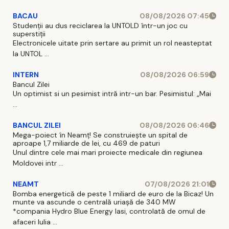
BACAU
08/08/2026 07:45
Studenții au dus reciclarea la UNTOLD într-un joc cu
superstiții
Electronicele uitate prin sertare au primit un rol neasteptat
la UNTOL ...
INTERN
08/08/2026 06:59
Bancul Zilei
Un optimist si un pesimist intră intr-un bar. Pesimistul: „Mai
...
BANCUL ZILEI
08/08/2026 06:46
Mega-poiect în Neamț! Se construiește un spital de
aproape 1,7 miliarde de lei, cu 469 de paturi
Unul dintre cele mai mari proiecte medicale din regiunea
Moldovei intr ...
NEAMT
07/08/2026 21:01
Bomba energetică de peste 1 miliard de euro de la Bicaz! Un
munte va ascunde o centrală uriașă de 340 MW
*compania Hydro Blue Energy Iasi, controlată de omul de
afaceri Iulia ...