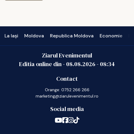
La Iași
Moldova
Republica Moldova
Economie
In
Ziarul Evenimentul
Editia online din -
08.08.2026
-
08:34
Contact
Orange: 0752 266 266
marketing@ziarulevenimentul.ro
Social media