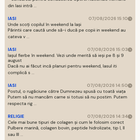
din Iasi intră ...
IASI
07/08/2026 15:10
Unde scoți copilul în weekend la Iași
Părintii care caută unde să-i ducă pe copii in weekend au
cateva v ...
IASI
07/08/2026 15:03
Iașul fierbe în weekend. Vezi unde merită să ieși pe 8 și 9
august
Dacă nu ai făcut incă planuri pentru weekend, Iasul iti
complică s ...
IASI
07/08/2026 14:50
Postul, o rugăciune către Dumnezeu spusă cu toată viața
Putem să nu mancăm carne si totusi să nu postim. Putem
respecta rig ...
RELIGIE
07/08/2026 14:34
Cele mai bune tipuri de colagen și cum le folosim corect
Pulbere marină, colagen bovin, peptide hidrolizate, tip I, II
sau III ...