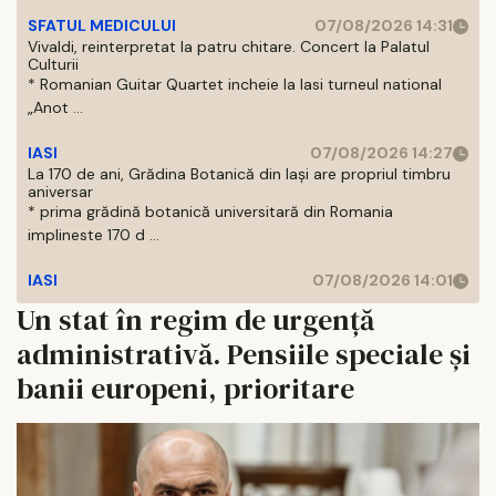
SFATUL MEDICULUI
07/08/2026 14:31
Vivaldi, reinterpretat la patru chitare. Concert la Palatul
Culturii
* Romanian Guitar Quartet incheie la Iasi turneul national
„Anot ...
IASI
07/08/2026 14:27
La 170 de ani, Grădina Botanică din Iași are propriul timbru
aniversar
* prima grădină botanică universitară din Romania
implineste 170 d ...
IASI
07/08/2026 14:01
Un stat în regim de urgență
administrativă. Pensiile speciale și
banii europeni, prioritare