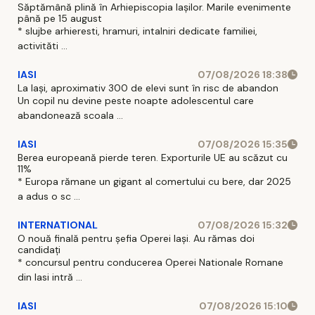
Săptămână plină în Arhiepiscopia Iașilor. Marile evenimente
până pe 15 august
* slujbe arhieresti, hramuri, intalniri dedicate familiei,
activităti ...
IASI
07/08/2026 18:38
La Iași, aproximativ 300 de elevi sunt în risc de abandon
Un copil nu devine peste noapte adolescentul care
abandonează scoala ...
IASI
07/08/2026 15:35
Berea europeană pierde teren. Exporturile UE au scăzut cu
11%
* Europa rămane un gigant al comertului cu bere, dar 2025
a adus o sc ...
INTERNATIONAL
07/08/2026 15:32
O nouă finală pentru șefia Operei Iași. Au rămas doi
candidați
* concursul pentru conducerea Operei Nationale Romane
din Iasi intră ...
IASI
07/08/2026 15:10