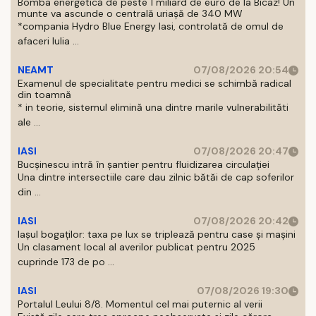
Bomba energetică de peste 1 miliard de euro de la Bicaz! Un
munte va ascunde o centrală uriașă de 340 MW
*compania Hydro Blue Energy Iasi, controlată de omul de
afaceri Iulia ...
NEAMT
07/08/2026 20:54
Examenul de specialitate pentru medici se schimbă radical
din toamnă
* in teorie, sistemul elimină una dintre marile vulnerabilităti
ale ...
IASI
07/08/2026 20:47
Bucșinescu intră în șantier pentru fluidizarea circulației
Una dintre intersectiile care dau zilnic bătăi de cap soferilor
din ...
IASI
07/08/2026 20:42
Iașul bogaților: taxa pe lux se triplează pentru case și mașini
Un clasament local al averilor publicat pentru 2025
cuprinde 173 de po ...
IASI
07/08/2026 19:30
Portalul Leului 8/8. Momentul cel mai puternic al verii