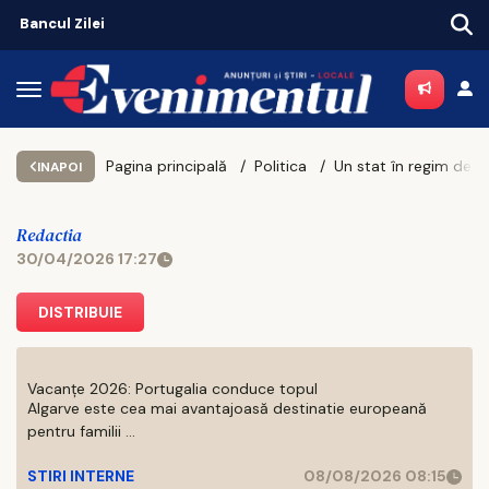
Mega-poiect în Neamț! Se construiește un spital de aproape 1,7 miliarde de lei, cu 469 de paturi
Pagina principală
Politica
Un stat în regim de urgență administrativă
INAPOI
Redactia
30/04/2026 17:27
DISTRIBUIE
Vacanțe 2026: Portugalia conduce topul
Algarve este cea mai avantajoasă destinatie europeană
pentru familii ...
STIRI INTERNE
08/08/2026 08:15