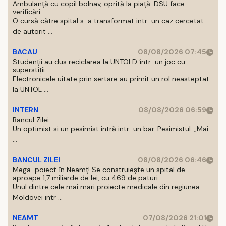
Ambulanță cu copil bolnav, oprită la piață. DSU face
verificări
O cursă către spital s-a transformat intr-un caz cercetat
de autorit ...
BACAU
08/08/2026 07:45
Studenții au dus reciclarea la UNTOLD într-un joc cu
superstiții
Electronicele uitate prin sertare au primit un rol neasteptat
la UNTOL ...
INTERN
08/08/2026 06:59
Bancul Zilei
Un optimist si un pesimist intră intr-un bar. Pesimistul: „Mai
...
BANCUL ZILEI
08/08/2026 06:46
Mega-poiect în Neamț! Se construiește un spital de
aproape 1,7 miliarde de lei, cu 469 de paturi
Unul dintre cele mai mari proiecte medicale din regiunea
Moldovei intr ...
NEAMT
07/08/2026 21:01