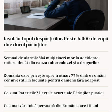
Iașul, în topul despărțirilor. Peste 6.000 de copii
duc dorul părinților
Semnal de alarmă: Mai mulți tineri mor în accidente
rutiere decât din cauza tuberculozei și a drogurilor
România care privește spre trotuar: 77% dintre români
cer investiții în locuințe pentru oamenii fără adăpost
Ce sunt Patericile? Lecțiile scurte ale Părinților pustiei
Cea mai vârstnică persoană din România are 111 ani