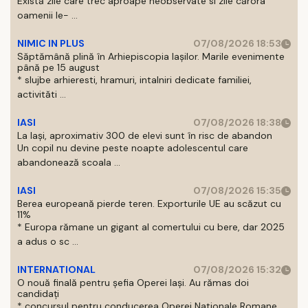
Există zile care trec aproape neobservate si zile cărora
oamenii le- ...
NIMIC IN PLUS
07/08/2026 18:53
Săptămână plină în Arhiepiscopia Iașilor. Marile evenimente
până pe 15 august
* slujbe arhieresti, hramuri, intalniri dedicate familiei,
activităti ...
IASI
07/08/2026 18:38
La Iași, aproximativ 300 de elevi sunt în risc de abandon
Un copil nu devine peste noapte adolescentul care
abandonează scoala ...
IASI
07/08/2026 15:35
Berea europeană pierde teren. Exporturile UE au scăzut cu
11%
* Europa rămane un gigant al comertului cu bere, dar 2025
a adus o sc ...
INTERNATIONAL
07/08/2026 15:32
O nouă finală pentru șefia Operei Iași. Au rămas doi
candidați
* concursul pentru conducerea Operei Nationale Romane