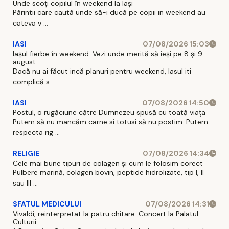
Unde scoți copilul în weekend la Iași
Părintii care caută unde să-i ducă pe copii in weekend au
cateva v ...
IASI
07/08/2026 15:03
Iașul fierbe în weekend. Vezi unde merită să ieși pe 8 și 9
august
Dacă nu ai făcut incă planuri pentru weekend, Iasul iti
complică s ...
IASI
07/08/2026 14:50
Postul, o rugăciune către Dumnezeu spusă cu toată viața
Putem să nu mancăm carne si totusi să nu postim. Putem
respecta rig ...
RELIGIE
07/08/2026 14:34
Cele mai bune tipuri de colagen și cum le folosim corect
Pulbere marină, colagen bovin, peptide hidrolizate, tip I, II
sau III ...
SFATUL MEDICULUI
07/08/2026 14:31
Vivaldi, reinterpretat la patru chitare. Concert la Palatul
Culturii