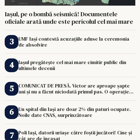
Iașul, pe o bombă seismică! Documentele
oficiale arată unde este pericolul cel mai mare
UMF Iași contestă acuzațiile aduse la ceremonia
de absolvire
Iașul pregătește cel mai mare cimitir public din
ultimele decenii
COMUNICAT DE PRESĂ. Victor are aproape șapte
ani și nu a făcut niciodată primul pas. O operație
de 33.000 de euro îi poate schimba viața.
Un spital din Iași are doar 2% din paturi ocupate.
Noile date CNAS, surprinzătoare
Poli Iași, datorii uriașe către foștii jucători! Cine și
cât are de încasat