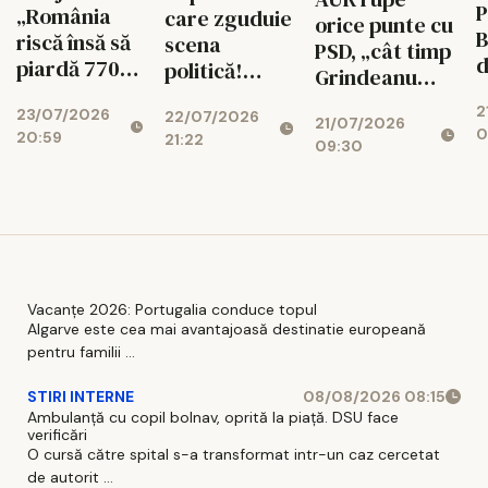
P
„România
care zguduie
orice punte cu
B
riscă însă să
scena
PSD, „cât timp
d
piardă 770
politică!
Grindeanu
ș
de milioane
Cotroceni
conduce
2
d
23/07/2026
de euro dacă
22/07/2026
explică de ce
21/07/2026
partidul”
0
20:59
r
21:22
legea
cresc
09:30
i
salarizării nu
suveraniștii
trece”
Vacanțe 2026: Portugalia conduce topul
Algarve este cea mai avantajoasă destinatie europeană
pentru familii ...
STIRI INTERNE
08/08/2026 08:15
Ambulanță cu copil bolnav, oprită la piață. DSU face
verificări
O cursă către spital s-a transformat intr-un caz cercetat
de autorit ...