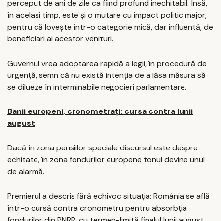
perceput de ani de zile ca fiind profund inechitabil. Însă,
în același timp, este și o mutare cu impact politic major,
pentru că lovește într-o categorie mică, dar influentă, de
beneficiari ai acestor venituri.
Guvernul vrea adoptarea rapidă a legii, în procedură de
urgență, semn că nu există intenția de a lăsa măsura să
se dilueze în interminabile negocieri parlamentare.
Banii europeni, cronometrați: cursa contra lunii
august
Dacă în zona pensiilor speciale discursul este despre
echitate, în zona fondurilor europene tonul devine unul
de alarmă.
Premierul a descris fără echivoc situația: România se află
într-o cursă contra cronometru pentru absorbția
fondurilor din PNRR, cu termen-limită finalul lunii august.