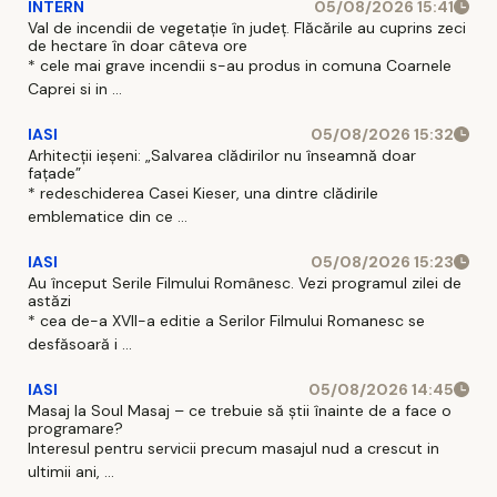
INTERN
05/08/2026 15:41
Val de incendii de vegetație în județ. Flăcările au cuprins zeci
de hectare în doar câteva ore
* cele mai grave incendii s-au produs in comuna Coarnele
Caprei si in ...
IASI
05/08/2026 15:32
Arhitecții ieșeni: „Salvarea clădirilor nu înseamnă doar
fațade”
* redeschiderea Casei Kieser, una dintre clădirile
emblematice din ce ...
IASI
05/08/2026 15:23
Au început Serile Filmului Românesc. Vezi programul zilei de
astăzi
* cea de-a XVII-a editie a Serilor Filmului Romanesc se
desfăsoară i ...
IASI
05/08/2026 14:45
Masaj la Soul Masaj – ce trebuie să știi înainte de a face o
programare?
Interesul pentru servicii precum masajul nud a crescut in
ultimii ani, ...