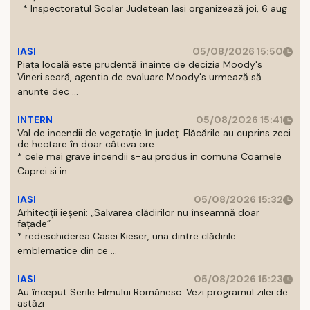
* Inspectoratul Scolar Judetean Iasi organizează joi, 6 aug
...
IASI
05/08/2026 15:50
Piața locală este prudentă înainte de decizia Moody's
Vineri seară, agentia de evaluare Moody's urmează să
anunte dec ...
INTERN
05/08/2026 15:41
Val de incendii de vegetație în județ. Flăcările au cuprins zeci
de hectare în doar câteva ore
* cele mai grave incendii s-au produs in comuna Coarnele
Caprei si in ...
IASI
05/08/2026 15:32
Arhitecții ieșeni: „Salvarea clădirilor nu înseamnă doar
fațade”
* redeschiderea Casei Kieser, una dintre clădirile
emblematice din ce ...
IASI
05/08/2026 15:23
Au început Serile Filmului Românesc. Vezi programul zilei de
astăzi