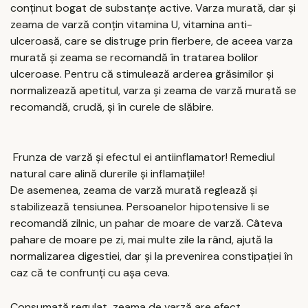
conținut bogat de substanțe active. Varza murată, dar și
zeama de varză conțin vitamina U, vitamina anti-
ulceroasă, care se distruge prin fierbere, de aceea varza
murată și zeama se recomandă în tratarea bolilor
ulceroase. Pentru că stimulează arderea grăsimilor și
normalizează apetitul, varza și zeama de varză murată se
recomandă, crudă, și în curele de slăbire.
Frunza de varză și efectul ei antiinflamator! Remediul
natural care alină durerile și inflamațiile!
De asemenea, zeama de varză murată reglează și
stabilizează tensiunea. Persoanelor hipotensive li se
recomandă zilnic, un pahar de moare de varză. Câteva
pahare de moare pe zi, mai multe zile la rând, ajută la
normalizarea digestiei, dar și la prevenirea constipației în
caz că te confrunți cu așa ceva.
Consumată regulat, zeama de varză are efect