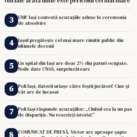
oficiale arată unde este pericolul cel mai mare
UMF Iași contestă acuzațiile aduse la ceremonia
de absolvire
Iașul pregătește cel mai mare cimitir public din
ultimele decenii
Un spital din Iași are doar 2% din paturi ocupate.
Noile date CNAS, surprinzătoare
Poli Iași, datorii uriașe către foștii jucători! Cine și
cât are de încasat
Poli Iași răspunde acuzațiilor: „Clubul era la un pas
de dispariție. Nu rescrieți istoria!”
COMUNICAT DE PRESĂ. Victor are aproape șapte