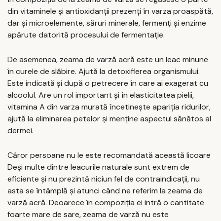
din vitaminele și antioxidanții prezenți în varza proaspătă,
dar și microelemente, săruri minerale, fermenți și enzime
apărute datorită procesului de fermentație.
De asemenea, zeama de varză acră este un leac minune
în curele de slăbire. Ajută la detoxifierea organismului.
Este indicată și după o petrecere în care ai exagerat cu
alcoolul. Are un rol important și în elasticitatea pielii,
vitamina A din varza murată încetinește apariția ridurilor,
ajută la eliminarea petelor și menține aspectul sănătos al
dermei.
Căror persoane nu le este recomandată această licoare
Deși multe dintre leacurile naturale sunt extrem de
eficiente și nu prezintă niciun fel de contraindicații, nu
asta se întâmplă și atunci când ne referim la zeama de
varză acră. Deoarece în compoziția ei intră o cantitate
foarte mare de sare, zeama de varză nu este