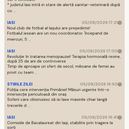
* judetul Iasi intră in stare de alertă sanitar-veterinară după
co ...
IASI
05/08/2026 17:21
Noul club de fotbal al Iașului are președinte!
Fotbalul iesean are un nou coordonator. Începand de
miercuri, 5 ...
IASI
05/08/2026 17:00
Revoluție în tratarea menopauzei! Terapia hormonală revine,
după 25 de ani de controverse
Timp de aproape un sfert de secol, milioane de femei au
privit cu team ...
STIRILE ZILEI
05/08/2026 16:50
Poliția cere intervenția Primăriei! Măsuri urgente într-o
intersecție periculoasă din oraș
Soferii care obisnuiesc să isi lase masinile chiar langă
trecerile d ...
IASI
05/08/2026 16:41
Comisiile de Bacalaureat din Iași, stabilite prin tragere la
sorți