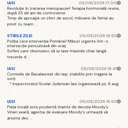
IASI
05/08/2026 17:00
Revoluție în tratarea menopauzei! Terapia hormonală revine,
după 25 de ani de controverse
Timp de aproape un sfert de secol, milioane de femei au
privit cu team ...
STIRILE ZILEI
05/08/2026 16:50
Poliția cere intervenția Primăriei! Măsuri urgente într-o
intersecție periculoasă din oraș
Soferii care obisnuiesc să isi lase masinile chiar langă
trecerile d ...
IASI
05/08/2026 16:41
Comisiile de Bacalaureat din Iași, stabilite prin tragere la
sorți
* Inspectoratul Scolar Judetean Iasi organizează joi, 6 aug
...
IASI
05/08/2026 15:50
Piața locală este prudentă înainte de decizia Moody's
Vineri seară, agentia de evaluare Moody's urmează să
anunte dec ...