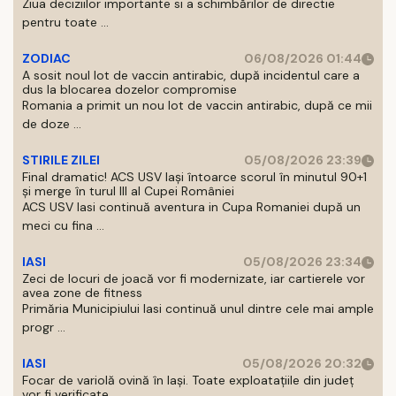
Ziua deciziilor importante si a schimbărilor de directie
pentru toate ...
ZODIAC
06/08/2026 01:44
A sosit noul lot de vaccin antirabic, după incidentul care a
dus la blocarea dozelor compromise
Romania a primit un nou lot de vaccin antirabic, după ce mii
de doze ...
STIRILE ZILEI
05/08/2026 23:39
Final dramatic! ACS USV Iași întoarce scorul în minutul 90+1
și merge în turul III al Cupei României
ACS USV Iasi continuă aventura in Cupa Romaniei după un
meci cu fina ...
IASI
05/08/2026 23:34
Zeci de locuri de joacă vor fi modernizate, iar cartierele vor
avea zone de fitness
Primăria Municipiului Iasi continuă unul dintre cele mai ample
progr ...
IASI
05/08/2026 20:32
Focar de variolă ovină în Iași. Toate exploatațiile din județ
vor fi verificate