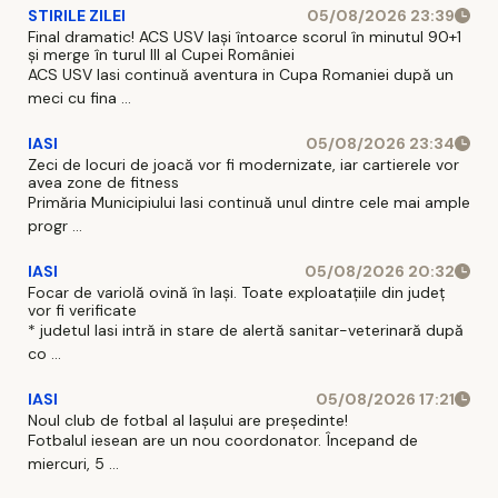
STIRILE ZILEI
05/08/2026 23:39
Final dramatic! ACS USV Iași întoarce scorul în minutul 90+1
și merge în turul III al Cupei României
ACS USV Iasi continuă aventura in Cupa Romaniei după un
meci cu fina ...
IASI
05/08/2026 23:34
Zeci de locuri de joacă vor fi modernizate, iar cartierele vor
avea zone de fitness
Primăria Municipiului Iasi continuă unul dintre cele mai ample
progr ...
IASI
05/08/2026 20:32
Focar de variolă ovină în Iași. Toate exploatațiile din județ
vor fi verificate
* judetul Iasi intră in stare de alertă sanitar-veterinară după
co ...
IASI
05/08/2026 17:21
Noul club de fotbal al Iașului are președinte!
Fotbalul iesean are un nou coordonator. Începand de
miercuri, 5 ...