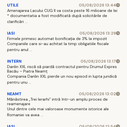
UTILE
05/08/2026 13:44
Amenajarea Lacului CUG II va costa peste 16 milioane de lei
* documentatia a fost modificată după solicitările de
clarificări ...
IASI
05/08/2026 13:29
Firmele primesc automat bonificația de 3% la impozit
Companiile care si-au achitat la timp obligatiile fiscale
pentru anul ...
INTERN
05/08/2026 13:17
Danlin XXL riscă să piardă contractul pentru Drumul Expres
Bacău – Piatra Neamț
Compania Danlin XXL pierde un nou episod in lupta juridică
pentru unu ...
NEAMT
05/08/2026 13:02
Mănăstirea „Trei Ierarhi” intră într-un amplu proces de
reamenajare
Unul dintre cele mai valoroase monumente istorice ale
Romaniei va avea ...
IASI
05/08/2026 12:54