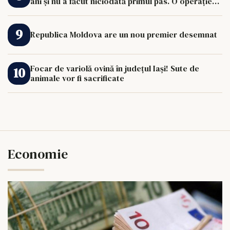
ani și nu a făcut niciodată primul pas. O operație
de 33.000 de euro îi poate schimba viața.
Republica Moldova are un nou premier desemnat
Focar de variolă ovină în județul Iași! Sute de
animale vor fi sacrificate
Economie