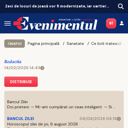
Zeci de locuri de joacă vor fi modernizate, iar cartierele vor avea zone de fitness
Revoluție în tratarea menopauzei! Terapia hormonală revine, după 25 de ani de controverse
Pagina principală
Sanatate
INAPOI
Redactia
14/02/2025 14:43
DISTRIBUIE
Bancul Zilei
Doi prieteni: — Mi-am cumpărat un ceas inteligent. — Si ...
BANCUL ZILEI
06/08/2026 06:19
Horoscopul zilei de joi, 6 august 2026