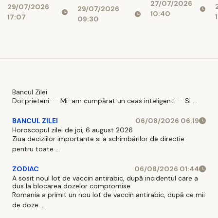
27/07/2026
cazuri de
29/07/2026
consumului
29/07/2026
10:40
cancer
17:07
09:30
de
medicamente
Bancul Zilei
Doi prieteni: — Mi-am cumpărat un ceas inteligent. — Si ...
BANCUL ZILEI
06/08/2026 06:19
Horoscopul zilei de joi, 6 august 2026
Ziua deciziilor importante si a schimbărilor de directie
pentru toate ...
ZODIAC
06/08/2026 01:44
A sosit noul lot de vaccin antirabic, după incidentul care a
dus la blocarea dozelor compromise
Romania a primit un nou lot de vaccin antirabic, după ce mii
de doze ...