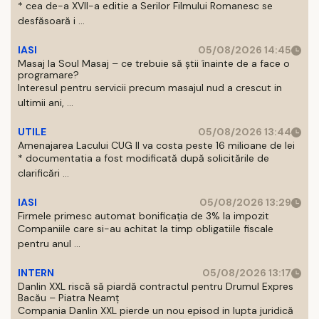
* cea de-a XVII-a editie a Serilor Filmului Romanesc se
desfăsoară i ...
IASI
05/08/2026 14:45
Masaj la Soul Masaj – ce trebuie să știi înainte de a face o
programare?
Interesul pentru servicii precum masajul nud a crescut in
ultimii ani, ...
UTILE
05/08/2026 13:44
Amenajarea Lacului CUG II va costa peste 16 milioane de lei
* documentatia a fost modificată după solicitările de
clarificări ...
IASI
05/08/2026 13:29
Firmele primesc automat bonificația de 3% la impozit
Companiile care si-au achitat la timp obligatiile fiscale
pentru anul ...
INTERN
05/08/2026 13:17
Danlin XXL riscă să piardă contractul pentru Drumul Expres
Bacău – Piatra Neamț
Compania Danlin XXL pierde un nou episod in lupta juridică