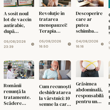
Revoluție în
Descoperire
A sosit noul
tratarea
care ar
lot de vaccin
menopauzei!
putea
antirabic,
Terapia
schimba
după
hormonală
tratamentul
incidentul
05/08/2026
04/08/2026
revine, după
diabetului
05/08/2026
care a dus la
16:50
16:16
23:39
25 de ani de
blocarea
controverse
dozelor
compromise
Grăsimea
Românii
Cum recunoști
abdominală,
renunță la
deshidratarea
responsabilă
tratamente.
la vârstnici: 10
pentru unul
Scădere
semne la care
din zece
dramatică a
să fii atent