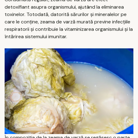
detoxifiant asupra organismului, ajutând la eliminarea
toxinelor. Totodată, datorită sărurilor și mineralelor pe
care le conține, zeama de varză murată previne infecțiile
respiratorii și contribuie la vitaminizarea organismului și la
întărirea sistemului imunitar.
În compoziția de la zeama de varză se regăsesc o parte