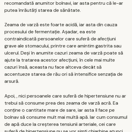
recomandată anumitor bolnavi, iar asta pentru că le-ar
putea înrăutăți starea de sănătate.
Zeama de varză este foarte acidă, iar asta din cauza
procesului de fermentație. Așadar, ea este
contraindicată persoanelor care suferă de afecțiuni
grave ale stomacului, printre care amintim gastrita sau
ulcerul. Deși în anumite cazuri zeama de varză poate să
ajute la tratarea acestor afecțiuni, în cele mai multe
cazuri însă, aceasta nu face altceva decât să
accentueze starea de rău ori să intensifice senzația de
arsură.
Apoi, , nici persoanele care suferă de hipertensiune nu ar
trebui să consume prea des zeama de varză acră. Ea
conține o cantitate mare de sare, iar asta îl face pe
bolnav să consume mult mai multă apă. Iar cum consumul
de apă duce la creșterea tensiunii arteriale, cei care
suferă de hipertensiune nu se vor simți chiarbine atunci