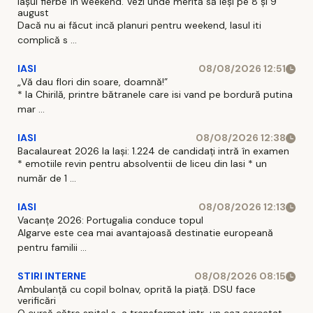
Iașul fierbe în weekend. Vezi unde merită să ieși pe 8 și 9
august
Dacă nu ai făcut incă planuri pentru weekend, Iasul iti
complică s ...
IASI
08/08/2026 12:51
„Vă dau flori din soare, doamnă!”
* la Chirilă, printre bătranele care isi vand pe bordură putina
mar ...
IASI
08/08/2026 12:38
Bacalaureat 2026 la Iași: 1.224 de candidați intră în examen
* emotiile revin pentru absolventii de liceu din Iasi * un
număr de 1 ...
IASI
08/08/2026 12:13
Vacanțe 2026: Portugalia conduce topul
Algarve este cea mai avantajoasă destinatie europeană
pentru familii ...
STIRI INTERNE
08/08/2026 08:15
Ambulanță cu copil bolnav, oprită la piață. DSU face
verificări