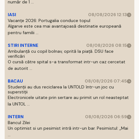
număr de 1 ...
IASI
08/08/2026 12:13
Vacanțe 2026: Portugalia conduce topul
Algarve este cea mai avantajoasă destinatie europeană
pentru familii ...
STIRI INTERNE
08/08/2026 08:15
Ambulanță cu copil bolnav, oprită la piață. DSU face
verificări
O cursă către spital s-a transformat intr-un caz cercetat
de autorit ...
BACAU
08/08/2026 07:45
Studenții au dus reciclarea la UNTOLD într-un joc cu
superstiții
Electronicele uitate prin sertare au primit un rol neasteptat
la UNTOL ...
INTERN
08/08/2026 06:59
Bancul Zilei
Un optimist si un pesimist intră intr-un bar. Pesimistul: „Mai
...