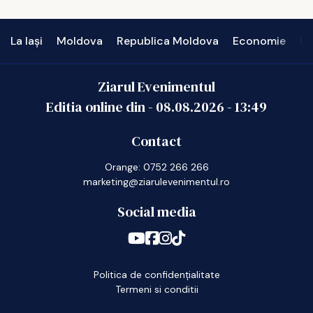
La Iași
Moldova
Republica Moldova
Economie
In
Ziarul Evenimentul
Editia online din -
08.08.2026
-
13:49
Contact
Orange: 0752 266 266
marketing@ziarulevenimentul.ro
Social media
Politica de confidențialitate
Termeni si conditii