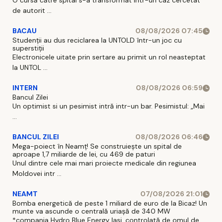
O cursă către spital s-a transformat intr-un caz cercetat
de autorit ...
BACAU
08/08/2026 07:45
Studenții au dus reciclarea la UNTOLD într-un joc cu
superstiții
Electronicele uitate prin sertare au primit un rol neasteptat
la UNTOL ...
INTERN
08/08/2026 06:59
Bancul Zilei
Un optimist si un pesimist intră intr-un bar. Pesimistul: „Mai
...
BANCUL ZILEI
08/08/2026 06:46
Mega-poiect în Neamț! Se construiește un spital de
aproape 1,7 miliarde de lei, cu 469 de paturi
Unul dintre cele mai mari proiecte medicale din regiunea
Moldovei intr ...
NEAMT
07/08/2026 21:01
Bomba energetică de peste 1 miliard de euro de la Bicaz! Un
munte va ascunde o centrală uriașă de 340 MW
*compania Hydro Blue Energy Iasi, controlată de omul de