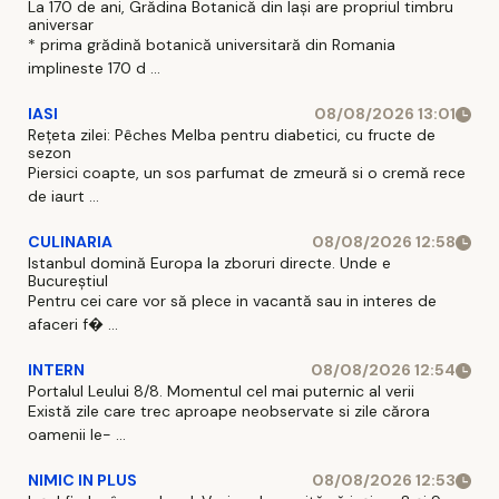
La 170 de ani, Grădina Botanică din Iași are propriul timbru
aniversar
* prima grădină botanică universitară din Romania
implineste 170 d ...
IASI
08/08/2026 13:01
Rețeta zilei: Pêches Melba pentru diabetici, cu fructe de
sezon
Piersici coapte, un sos parfumat de zmeură si o cremă rece
de iaurt ...
CULINARIA
08/08/2026 12:58
Istanbul domină Europa la zboruri directe. Unde e
Bucureștiul
Pentru cei care vor să plece in vacantă sau in interes de
afaceri f� ...
INTERN
08/08/2026 12:54
Portalul Leului 8/8. Momentul cel mai puternic al verii
Există zile care trec aproape neobservate si zile cărora
oamenii le- ...
NIMIC IN PLUS
08/08/2026 12:53