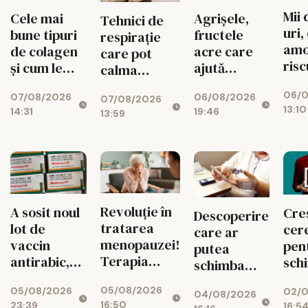
Mii 
Agrișele,
Cele mai
Tehnici de
uri,
fructele
bune tipuri
respirație
amo
acre care
de colagen
care pot
risc
ajută
și cum le
calma
tune
digestia și
folosim
mintea și
06/0
car
06/08/2026
07/08/2026
imunitatea
corect
07/08/2026
corpul
13:10
19:46
14:31
13:59
Revoluție în
A sosit noul
Cre
Descoperire
tratarea
lot de
cere
care ar
menopauzei!
vaccin
pen
putea
Terapia
antirabic,
sch
schimba
hormonală
după
de 
tratamentul
05/08/2026
revine, după
05/08/2026
incidentul
02/0
veri
04/08/2026
diabetului
16:50
23:39
16:5