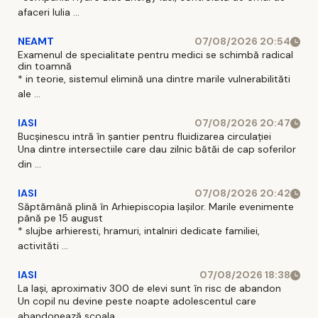
afaceri Iulia ...
NEAMT
07/08/2026 20:54
Examenul de specialitate pentru medici se schimbă radical
din toamnă
* in teorie, sistemul elimină una dintre marile vulnerabilităti
ale ...
IASI
07/08/2026 20:47
Bucșinescu intră în șantier pentru fluidizarea circulației
Una dintre intersectiile care dau zilnic bătăi de cap soferilor
din ...
IASI
07/08/2026 20:42
Săptămână plină în Arhiepiscopia Iașilor. Marile evenimente
până pe 15 august
* slujbe arhieresti, hramuri, intalniri dedicate familiei,
activităti ...
IASI
07/08/2026 18:38
La Iași, aproximativ 300 de elevi sunt în risc de abandon
Un copil nu devine peste noapte adolescentul care
abandonează scoala ...