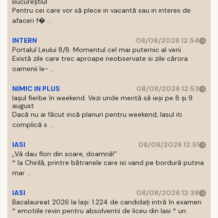
Bucureștiul
Pentru cei care vor să plece in vacantă sau in interes de
afaceri f� ...
INTERN
08/08/2026 12:54
Portalul Leului 8/8. Momentul cel mai puternic al verii
Există zile care trec aproape neobservate si zile cărora
oamenii le- ...
NIMIC IN PLUS
08/08/2026 12:53
Iașul fierbe în weekend. Vezi unde merită să ieși pe 8 și 9
august
Dacă nu ai făcut incă planuri pentru weekend, Iasul iti
complică s ...
IASI
08/08/2026 12:51
„Vă dau flori din soare, doamnă!”
* la Chirilă, printre bătranele care isi vand pe bordură putina
mar ...
IASI
08/08/2026 12:38
Bacalaureat 2026 la Iași: 1.224 de candidați intră în examen
* emotiile revin pentru absolventii de liceu din Iasi * un