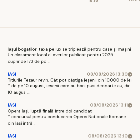
25 de ani de
care a dus
16:16
med
controverse
la blocarea
dozelor
compromise
Iașul bogaților: taxa pe lux se triplează pentru case și mașini
Un clasament local al averilor publicat pentru 2025
cuprinde 173 de po ...
IASI
08/08/2026 13:30
Titlurile Tezaur revin. Cât pot câștiga ieșenii din 10.000 de lei
* de pe 10 august, iesenii care au bani pusi deoparte au, din
10 augus ...
IASI
08/08/2026 13:11
Opera Iași, luptă finală între doi candidați
* concursul pentru conducerea Operei Nationale Romane
din Iasi intră ...
IASI
08/08/2026 13:10