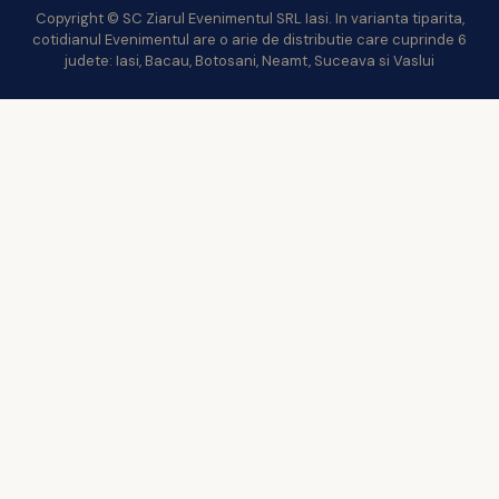
Copyright © SC Ziarul Evenimentul SRL Iasi. In varianta tiparita,
cotidianul Evenimentul are o arie de distributie care cuprinde 6
judete: Iasi, Bacau, Botosani, Neamt, Suceava si Vaslui