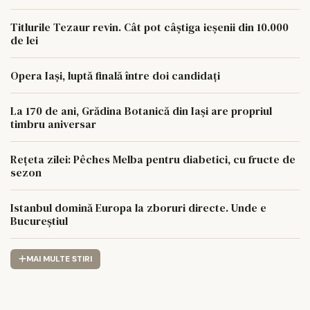
Titlurile Tezaur revin. Cât pot câștiga ieșenii din 10.000
de lei
Opera Iași, luptă finală între doi candidați
La 170 de ani, Grădina Botanică din Iași are propriul
timbru aniversar
Rețeta zilei: Pêches Melba pentru diabetici, cu fructe de
sezon
Istanbul domină Europa la zboruri directe. Unde e
Bucureștiul
MAI MULTE STIRI