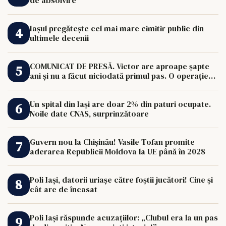
de absolvire
Iașul pregătește cel mai mare cimitir public din
ultimele decenii
COMUNICAT DE PRESĂ. Victor are aproape șapte
ani și nu a făcut niciodată primul pas. O operație
de 33.000 de euro îi poate schimba viața.
Un spital din Iași are doar 2% din paturi ocupate.
Noile date CNAS, surprinzătoare
Guvern nou la Chișinău! Vasile Tofan promite
aderarea Republicii Moldova la UE până în 2028
Poli Iași, datorii uriașe către foștii jucători! Cine și
cât are de încasat
Poli Iași răspunde acuzațiilor: „Clubul era la un pas