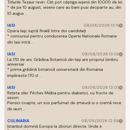
Titlurile Tezaur revin. Cât pot câștiga ieșenii din 10.000 de lei
* de pe 10 august, iesenii care au bani pusi deoparte au, din
10 augus ...
IASI
08/08/2026 13:11
Opera Iași, luptă finală între doi candidați
* concursul pentru conducerea Operei Nationale Romane
din Iasi intră ...
IASI
08/08/2026 13:10
La 170 de ani, Grădina Botanică din Iași are propriul timbru
aniversar
* prima grădină botanică universitară din Romania
implineste 170 d ...
IASI
08/08/2026 13:01
Rețeta zilei: Pêches Melba pentru diabetici, cu fructe de
sezon
Piersici coapte, un sos parfumat de zmeură si o cremă rece
de iaurt ...
CULINARIA
08/08/2026 12:58
Istanbul domină Europa la zboruri directe. Unde e