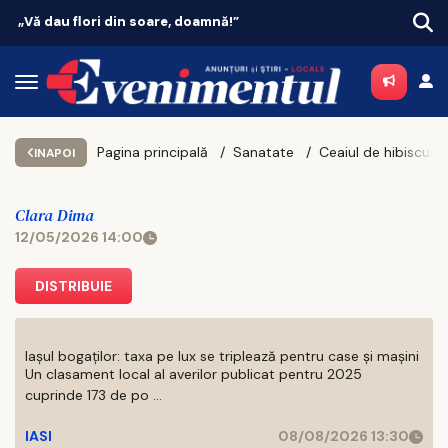
„Vă dau flori din soare, doamnă!”
Vaca
Pagina principală
Sanatate
INAPOI
Clara Dima
12/05/2026 14:00
DISTRIBUIE
Iașul bogaților: taxa pe lux se triplează pentru case și mașini
Un clasament local al averilor publicat pentru 2025
cuprinde 173 de po ...
IASI
08/08/2026 13:30