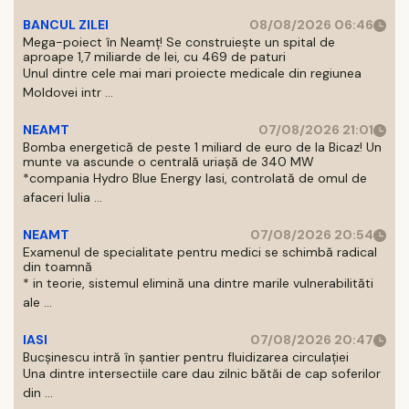
BANCUL ZILEI
08/08/2026 06:46
Mega-poiect în Neamț! Se construiește un spital de
aproape 1,7 miliarde de lei, cu 469 de paturi
Unul dintre cele mai mari proiecte medicale din regiunea
Moldovei intr ...
NEAMT
07/08/2026 21:01
Bomba energetică de peste 1 miliard de euro de la Bicaz! Un
munte va ascunde o centrală uriașă de 340 MW
*compania Hydro Blue Energy Iasi, controlată de omul de
afaceri Iulia ...
NEAMT
07/08/2026 20:54
Examenul de specialitate pentru medici se schimbă radical
din toamnă
* in teorie, sistemul elimină una dintre marile vulnerabilităti
ale ...
IASI
07/08/2026 20:47
Bucșinescu intră în șantier pentru fluidizarea circulației
Una dintre intersectiile care dau zilnic bătăi de cap soferilor
din ...