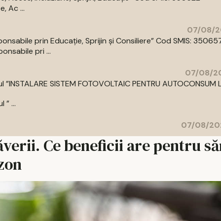
 Ac ...
07/08/2
abile prin Educație, Sprijin și Consiliere” Cod SMIS: 35065
sabile pri ...
07/08/20
cu titlul ”INSTALARE SISTEM FOTOVOLTAIC PENTRU AUTOCONSUM 
” ...
07/08/20
verii. Ce beneficii are pentru s
ezon