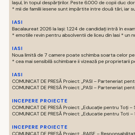
Iașul, în topul despărțirilor. Peste 6.000 de copii duc doru
* mii de familii iesene sunt impărtite intre două tări, iar su
IASI
Bacalaureat 2026 la Iași: 1.224 de candidați intră în exa
* emotiile revin pentru absolventii de liceu din Iasi * un nu
IASI
Noua limită de 7 camere poate schimba soarta celor pest
* cea mai sensibilă schimbare ii vizează pe proprietarii pe
IASI
COMUNICAT DE PRESĂ Proiect: „PASI – Parteneriat pentru
COMUNICAT DE PRESĂ Proiect: „PASI – Parteneriat pentru
INCEPERE PROIECTE
COMUNICAT DE PRESĂ Proiect: „Educație pentru Toți – S
COMUNICAT DE PRESĂ Proiect: „Educatie pentru Toti – Spr
INCEPERE PROIECTE
COMUNICAT DE PRESĂ Proiect: „RAISE – Responsabilitate,