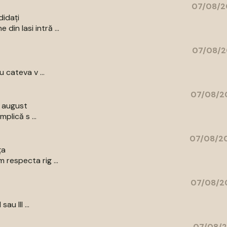
07/08/2
didați
in Iasi intră ...
07/08/2
 cateva v ...
07/08/20
9 august
plică s ...
07/08/20
ța
respecta rig ...
07/08/20
au III ...
07/08/2