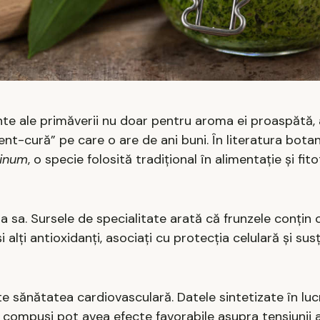
nte ale primăverii nu doar pentru aroma ei proaspătă,
ent-cură” pe care o are de ani buni. În literatura botan
sinum
, o specie folosită tradițional în alimentație și fit
ia sa. Sursele de specialitate arată că frunzele conțin
și alți antioxidanți, asociați cu protecția celulară și sus
te sănătatea cardiovasculară. Datele sintetizate în luc
i compuși pot avea efecte favorabile asupra tensiunii a