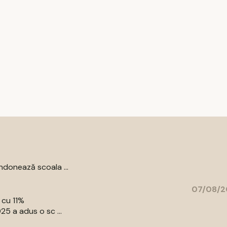
donează scoala ...
07/08/2
 cu 11%
5 a adus o sc ...