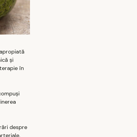
 apropiată
ică și
oterapie în
 compuși
ținerea
rări despre
rteriale,