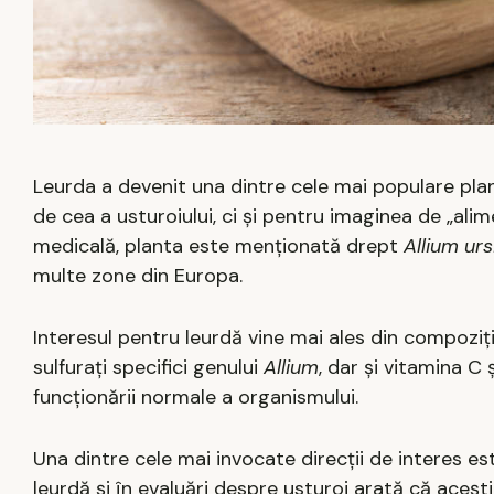
Leurda a devenit una dintre cele mai populare pla
de cea a usturoiului, ci și pentru imaginea de „alim
medicală, planta este menționată drept
Allium ur
multe zone din Europa.
Interesul pentru leurdă vine mai ales din compoziț
sulfurați specifici genului
Allium
, dar și vitamina C 
funcționării normale a organismului.
Una dintre cele mai invocate direcții de interes es
leurdă și în evaluări despre usturoi arată că aceșt