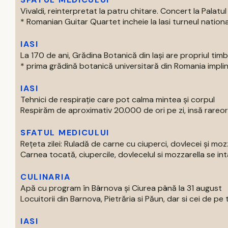
Vivaldi, reinterpretat la patru chitare. Concert la Palatul 
* Romanian Guitar Quartet incheie la Iasi turneul national
IASI
La 170 de ani, Grădina Botanică din Iași are propriul tim
* prima grădină botanică universitară din Romania impline
IASI
Tehnici de respirație care pot calma mintea și corpul
Respirăm de aproximativ 20.000 de ori pe zi, insă rareori
SFATUL MEDICULUI
Rețeta zilei: Ruladă de carne cu ciuperci, dovlecei și moz
Carnea tocată, ciupercile, dovlecelul si mozzarella se intal
CULINARIA
Apă cu program în Bârnova și Ciurea până la 31 august
Locuitorii din Barnova, Pietrăria si Păun, dar si cei de pe tre
IASI