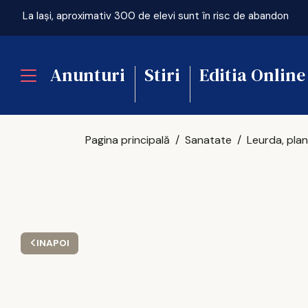
La Iași, aproximativ 300 de elevi sunt în risc de abandon
Anunturi
Stiri
Editia Online
Pagina principală
Sanatate
INAPOI