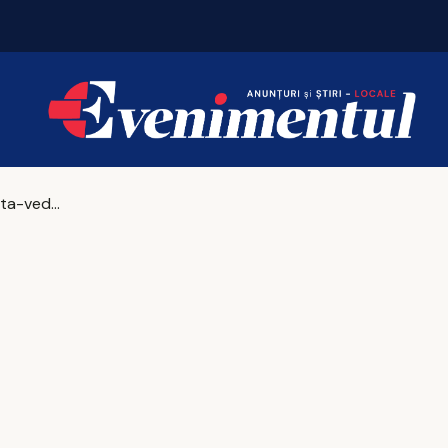
Iașul fierbe în weekend. Vezi unde merită să ieși
Leurda, planta-vedetă a primăverii. Ce beneficii are pentru sănătate și de ce e atât de căutată în sezon