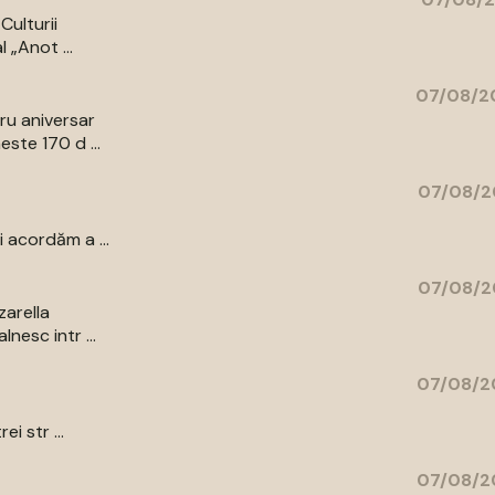
Culturii
 „Anot ...
07/08/20
bru aniversar
ste 170 d ...
07/08/2
 acordăm a ...
07/08/2
zarella
nesc intr ...
07/08/2
i str ...
07/08/2