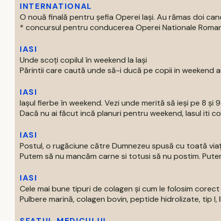
INTERNATIONAL
O nouă finală pentru șefia Operei Iași. Au rămas doi can
* concursul pentru conducerea Operei Nationale Romane d
IASI
Unde scoți copilul în weekend la Iași
Părintii care caută unde să-i ducă pe copii in weekend au
IASI
Iașul fierbe în weekend. Vezi unde merită să ieși pe 8 și 
Dacă nu ai făcut incă planuri pentru weekend, Iasul iti com
IASI
Postul, o rugăciune către Dumnezeu spusă cu toată via
Putem să nu mancăm carne si totusi să nu postim. Putem 
IASI
Cele mai bune tipuri de colagen și cum le folosim corect
Pulbere marină, colagen bovin, peptide hidrolizate, tip I, II s
SFATUL MEDICULUI