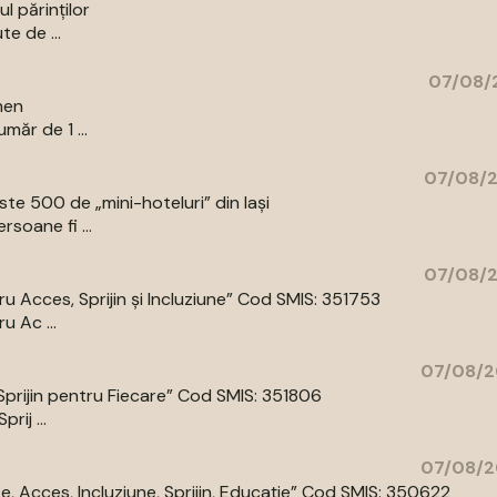
l părinților
te de ...
07/08/2
men
măr de 1 ...
07/08/2
e 500 de „mini-hoteluri” din Iași
rsoane fi ...
07/08/2
 Acces, Sprijin și Incluziune” Cod SMIS: 351753
 Ac ...
07/08/2
prijin pentru Fiecare” Cod SMIS: 351806
ij ...
07/08/2
 Acces, Incluziune, Sprijin, Educație” Cod SMIS: 350622